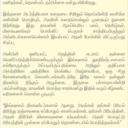
மனிதர்கள், தொன்மம், நம்பிக்கை என்று விரிகிறது.
இத்தனை அடர்த்தியான கதையை சிறிதும் தொய்வின்றி வாசிக்க
சுனிலின் மொழியும், அவரின் கதைசொல்லும் முறையும் துணை
நிற்கிறது. இது நாவலின் ஆகப்பெரிய பலம். நெகிழ்வும்,
மிகையுணர்வும் பொங்கிப் பெருகச் சாத்தியமிருந்தும்
அவ்விடங்களையெல்லாம் இயல்பாய் அதன் போக்கில் விட்டிருப்பது
சிறப்பு.
அன்பின் ஒளியாய், அறத்தின் சுடராய் தன்னை
வெளிப்படுத்திக்கொண்டிருக்கும் இவ்வுலகம் துரதிர்ஷ்டவசமாய்
எல்லோருக்கும் அப்படியிருப்பதில்லை. அதிலும் குறிப்பாக
அகத்திலோ புறத்திலோ மெல்லிய பிறழ்வையோ, ஒரு சிறு
கோணலையோ கொண்டவர்களிடத்தே இதே உலகம் தன்னுள்
திரண்டு நிற்கும் அழுக்கை, இருளை பச்சாதாபமின்றி
பாய்ச்சுகிறது. நாவலின் மொத்த சாரமென்று இதில் வரும் கீழ்கண்ட
வரிகளைக் கொள்ள முடியும்.
“இவ்வுலகம் நீலகண்டர்களால் ஆனது. அவர்கள் தங்கள் பிரியம்
திரிந்து நஞ்சாவதை எப்போதும் காண்பவர்கள். தங்கள் பிரியத்தின்,
அதன் திரிபின் விளைவுகளை ஏற்பவர்கள். அதன் பொருட்டு
பிரியத்தின் முள்ளை எப்போதும் தொண்டையில் பொதித்தவர்கள்”