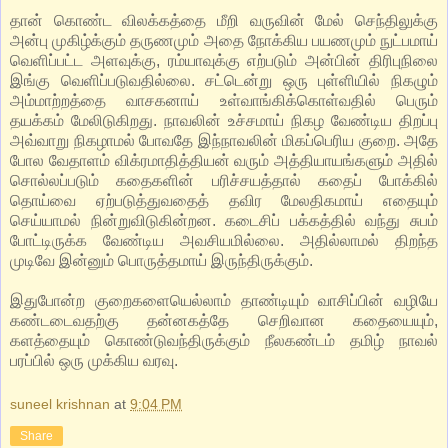
தான் கொண்ட விலக்கத்தை மீறி வருவின் மேல் செந்திலுக்கு
அன்பு முகிழ்க்கும் தருணமும் அதை நோக்கிய பயணமும் நுட்பமாய்
வெளிப்பட்ட அளவுக்கு, ரம்யாவுக்கு எற்படும் அன்பின் திரிபுநிலை
இங்கு வெளிப்படுவதில்லை. சட்டென்று ஒரு புள்ளியில் நிகழும்
அம்மாற்றத்தை வாசகனாய் உள்வாங்கிக்கொள்வதில் பெரும்
தயக்கம் மேலிடுகிறது. நாவலின் உச்சமாய் நிகழ வேண்டிய திறப்பு
அவ்வாறு நிகழாமல் போவதே இந்நாவலின் மிகப்பெரிய குறை. அதே
போல வேதாளம் விக்ரமாதித்தியன் வரும் அத்தியாயங்களும் அதில்
சொல்லப்படும் கதைகளின் பரிச்சயத்தால் கதைப் போக்கில்
தொய்வை ஏற்படுத்துவதைத் தவிர மேலதிகமாய் எதையும்
செய்யாமல் நின்றுவிடுகின்றன. கடைசிப் பக்கத்தில் வந்து சுபம்
போட்டிருக்க வேண்டிய அவசியமில்லை. அதில்லாமல் திறந்த
முடிவே இன்னும் பொருத்தமாய் இருந்திருக்கும்.
இதுபோன்ற குறைகளையெல்லாம் தாண்டியும் வாசிப்பின் வழியே
கண்டடைவதற்கு தன்னகத்தே செறிவான கதையையும்,
களத்தையும் கொண்டுவந்திருக்கும் நீலகண்டம் தமிழ் நாவல்
பரப்பில் ஒரு முக்கிய வரவு.
suneel krishnan
at
9:04 PM
Share