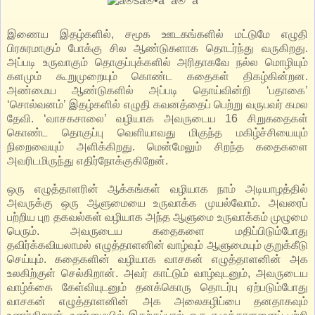
இணைய இதழ்களில், சமூக ஊடகங்களில் மட்டுமே எழுதி
பிரசுரமாகும் போக்கு சில ஆண்டுகளாக தொடர்ந்து வருகிறது.
அப்படி உருவாகும் தொகுப்புக்களில் அரிதாகவே நல்ல மொழியும்
களமும் கூறுமுறையும் கொண்ட கதைகள் திகழ்கின்றன.
அண்மைய ஆண்டுகளில் அப்படி தொய்வின்றி ‘பதாகை’
‘சொல்வனம்’ இதழ்களில் எழுதி கவனத்தைப் பெற்று வருபவர் கமல
தேவி. ‘வாசகசாலை’ வழியாக அவருடைய 16 சிறுகதைகள்
கொண்ட தொகுப்பு வெளியாவது மிகுந்த மகிழ்ச்சியையும்
நிறைவையும் அளிக்கிறது. மென்மேலும் சிறந்த கதைகளை
அவரிடமிருந்து எதிர்நோக்குகிறேன்.
ஒரு எழுத்தாளரின் ஆக்கங்கள் வழியாக நாம் அடியாழத்தில்
அவருக்கு ஒரு ஆளுமையை உருவாக்க முயல்வோம். அவரைப்
பற்றிய புற தகவல்கள் வழியாக அந்த ஆளுமை உருவாக்கம் முழுமை
பெரும். அவருடைய கதைகளை மதிப்பிடும்போது
தவிர்க்கவியலாமல் எழுத்தாளனின் வாழ்வும் ஆளுமையும் குறுக்கீடு
செய்யும். கதைகளின் வழியாக வாசகன் எழுத்தாளனின் அக
உலகிற்குள் செல்கிறான். அவர் காட்டும் வாழ்வுடனும், அவருடைய
வாழ்க்கை கேள்வியுடனும் தனக்கொரு தொடர்பு ஏற்படும்போது
வாசகன் எழுத்தாளனின் அக அலைகழிப்பை தனதாகவும்