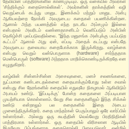
தேவியின் பாத்திரங்களில் காணமுடியும். ஒரு வகையில் அவர்கள்
‘சிந்திக்கும் கதைசொல்லிகள்’. அவர்களின் தாக்கத்தின் வழி
வெறுப்பைக் கடந்து மானுட இணக்கம் மற்றும் மானுட அன்பு
ஆகியவற்றை நோக்கி அவருடைய கதைகள் பயணிக்கின்றன.
ஆனால் அந்த பயணத்தில் எந்த நாடகீய அம்சமும் இல்லை
என்பதால் அவரிடம் வண்ணதாசனிடம் வெளிப்படும் அன்பின்
நெகிழ்ச்சி புலப்படுவதில்லை. “இந்த மனுசங்க அன்புக்கு பயப்படுற
கூட்டம்” ஆனால் அது ஏன், எப்படி அதைக் கடப்பது என்பதே
அவருடைய தலையாய கதைபோக்காக இருக்கிறது. வாழ்க்கை
என்பது வெறும் வன்பொருளாக (hardware) சார்ந்ததாக
மென்பொருள் (software) அற்றதாக மாறிக்கொண்டிருக்கிறதே என
எழுதுகிறார்.
வாழ்வின் சின்னச்சின்ன அசைவுகளை, மனச் சலனங்களை,
நுட்பமான கண்டடைதல்களை கதையாக்கும்போது உள்ள சவால்
என்பது சில நேரங்களில் கதையில் எதுவுமே நிகழாமல் ஆகிவிடும்
அபாயம் உண்டு. ‘இப்படிக்கு’ போன்ற கதைகளை அப்படியான
முயற்சியாக கொள்ளலாம். வேறு சில கதைகளிலும் இந்த சிக்கல்
உண்டு என்றாலும் பல கதைகளில் இதை அடைய
முனைந்திருக்கிறார். கதை மாந்தர்கள் பெரும்பாலும் ஒரே வார்ப்பில்
உள்ளார்கள். அல்லது ஒரு சுயத்தின் வெவ்வேறு பிரதிநிதிகள்
பாத்திரமாக உள்ளார்கள். ஒரு கதையில் விரிசலான ஆடியில்
இருவேறு பிம்பங்களாக கதைசொல்லி பிளவுபடுவார். ஒன்றில்