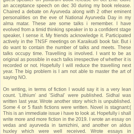
an acceptance speech on dec 30 during my book release.
Chaired a debate on Ayurveda along with 2 other eminent
personalities on the eve of National Ayurveda Day in my
alma matar. These are some talks i remember. I have
evolved from a timid thinking speaker in to a confident stage
speaker, I sense it. My friends acknowledge it. Participated
actively in the TNSF meetings on Karaikudi book fair. But i
do want to contain the number of talks and meets. These
talks occupy time. Travelling is involved. I want to be as
original as possible in each talks irrespective of whether it is
recorded or not. Hopefully I will reduce the travelling next
year. The big problem is I am not able to master the art of
saying NO.
On writing, in terms of fiction I would say it is a very lean
count. 'Lithium' and 'Sidhal' were published. Sidhal was
written last year. Wrote another story which is unpublished.
Some 4 or 5 flash fictions were written. Novel is stagnant:(
This is an immediate issue i have to look at. Hopefully i shall
write more and more fiction in the 2019. I wrote an essay on
vedas and ayurveda in tamizhini, and another on aldus
huxley which were well received. Wrote essays in