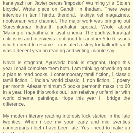
kanaiyazhi on Javier cercas 'impostor' Wu ming yi s 'Stolen
bicycle'. Wrote piece on Gandhi in thadam. There were
intervies in tamil hindu, thendral, ilakkiya vel magazines,
noolvanam web channel. The major work was bringing out
Sureshkumar Indrajith padhakai special. Wrote about
'Making of mahathma' in ayal cinema. The pudhiya kuralgal
criticisms and interviews continued for another 5 to 6 issues
which i need to resume. Translated a story for kalkudhirai. It
was a decent year on reading and writing i would say.
Novel is stagnant, Ayurveda book is stagnant, Hope this
year i shall complete them both. I am thinking of working out
a plan to read books. 1 contemporary tamil fiction, 1 classic
tamil fiction, 1 Indian/ world classic, 1 non fiction, 1 poetry
per month. Atleast minimum 5 books permonth maks it to 60
in a year. Hope this works out. I am relatively unfamiliar with
world cinema, paintings. Hope this year i bridge the
difference.
My modern literary reading interests kick started in the late
twenties. When i see my youn early and mid twenties
counterparts i feel i have been late. Yes i need to make up