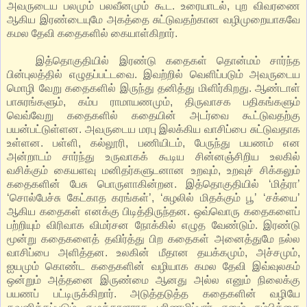
அவருடைய பலமும் பலவீனமும் கூட. உரையாடல், புற விவரணை
ஆகிய இரண்டையுமே அகத்தை சுட்டுவதற்கான வழிமுறையாகவே
கமல தேவி கதைகளில் கையாள்கிறார்.
இத்தொகுதியில் இரண்டு கதைகள் தொன்மம் சார்ந்த
பின்புலத்தில் எழுதப்பட்டவை. இவற்றில் வெளிப்படும் அவருடைய
மொழி வேறு கதைகளில் இருந்து தனித்து மிளிர்கிறது. ஆண்டாள்
பாசுரங்களும், கம்ப ராமாயணமும், திருவாசக பதிகங்களும்
வெவ்வேறு கதைகளில் கதையின் அடர்வை கூட்டுவதற்கு
பயன்பட்டுள்ளன. அவருடைய மரபு இலக்கிய வாசிப்பை சுட்டுவதாக
உள்ளன. பள்ளி, கல்லூரி, பணியிடம், பேருந்து பயணம் என
அன்றாடம் சார்ந்து உருவாகக் கூடிய சின்னஞ்சிறிய உலகில்
வசிக்கும் கையளவு மனிதர்களுடனான உறவும், உறவுச் சிக்கலும்
கதைகளின் பேசு பொருளாகின்றன. இத்தொகுதியில் ‘மித்ரா’
‘சொல்பேச்சு கேட்காத கரங்கள்’, ‘சுழலில் மிதக்கும் பூ’ ‘சக்யை’
ஆகிய கதைகள் எனக்கு பிடித்திருந்தன. ஒவ்வொரு கதைகளைப்
பற்றியும் விரிவாக விமர்சன நோக்கில் எழுத வேண்டும். இரண்டு
மூன்று கதைகளைத் தவிர்த்து பிற கதைகள் அனைத்துமே நல்ல
வாசிப்பை அளித்தன. உலகின் மீதான தயக்கமும், அச்சமும்,
ஐயமும் கொண்ட கதைகளின் வழியாக கமல தேவி இவ்வுலகம்
ஒன்றும் அத்தனை இருண்மை ஆனது அல்ல எனும் நிலைக்கு
பயணப் பட்டிருக்கிறார். அடுத்தடுத்த கதைகளின் வழியே