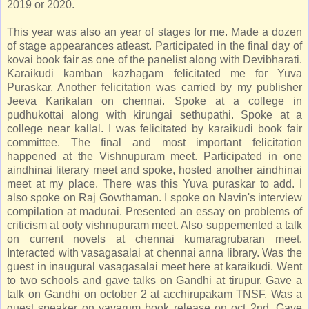
2019 or 2020.
This year was also an year of stages for me. Made a dozen
of stage appearances atleast. Participated in the final day of
kovai book fair as one of the panelist along with Devibharati.
Karaikudi kamban kazhagam felicitated me for Yuva
Puraskar. Another felicitation was carried by my publisher
Jeeva Karikalan on chennai. Spoke at a college in
pudhukottai along with kirungai sethupathi. Spoke at a
college near kallal. I was felicitated by karaikudi book fair
committee. The final and most important felicitation
happened at the Vishnupuram meet. Participated in one
aindhinai literary meet and spoke, hosted another aindhinai
meet at my place. There was this Yuva puraskar to add. I
also spoke on Raj Gowthaman. I spoke on Navin's interview
compilation at madurai. Presented an essay on problems of
criticism at ooty vishnupuram meet. Also suppemented a talk
on current novels at chennai kumaragrubaran meet.
Interacted with vasagasalai at chennai anna library. Was the
guest in inaugural vasagasalai meet here at karaikudi. Went
to two schools and gave talks on Gandhi at tirupur. Gave a
talk on Gandhi on october 2 at acchirupakam TNSF. Was a
guest speaker on yavarum book release on oct 2nd. Gave