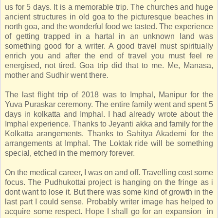
us for 5 days. It is a memorable trip. The churches and huge
ancient structures in old goa to the picturesque beaches in
north goa, and the wonderful food we tasted. The experience
of getting trapped in a hartal in an unknown land was
something good for a writer. A good travel must spiritually
enrich you and after the end of travel you must feel re
energised, not tired. Goa trip did that to me. Me, Manasa,
mother and Sudhir went there.
The last flight trip of 2018 was to Imphal, Manipur for the
Yuva Puraskar ceremony. The entire family went and spent 5
days in kolkatta and Imphal. I had already wrote about the
Imphal experience. Thanks to Jeyanti akka and family for the
Kolkatta arangements. Thanks to Sahitya Akademi for the
arrangements at Imphal. The Loktak ride will be something
special, etched in the memory forever.
On the medical career, I was on and off. Travelling cost some
focus. The Pudhukottai project is hanging on the fringe as i
dont want to lose it. But there was some kind of growth in the
last part I could sense. Probably writer image has helped to
acquire some respect. Hope I shall go for an expansion in