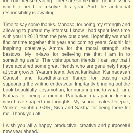
for it by intense reading. There are some minor health issues
which i need to resolve this year. And the additional
responsibility is awaiting.
Time to say some thanks. Manasa, for being my strength and
allowing to pursue my interest. I know i had spent less time
with you in 2018 than the previous ones. Hopefully we shall
find or time together this year and coming years. Sudhir for
inspiring creatively. Amma for the moral strength she
bestows. My in-laws for believing me that i am in to
something useful. The vishnupuram friends, i can say that i
have acquired some great friends who are genuinely happy
at your growth. Yvarum team, Jeeva karikalan, Kannadasan
Ganesh and Kavidhaikaran Ilango for trusting and
supporting the writing endeavour. Imprtantly bringing out the
book beautifully. Jeyamohan, for nurturing me to what I am.
Natbas for being a mentor. Padhakai, marapachi, friends
who have shaped my thoughts. My school mates Deepak,
Venkat, Subbhu, GGR, Siva and Sastha for being there for
me. Thank you all.
I wish you all a happy, productive, creative and purposeful
new year ahead.