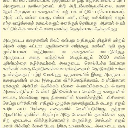
உணர்கிறான். உண்மையில் இதற்கப்பால் ஒரு எழுத்தாளனைப் பற்றி
அவனுடைய தனிவாழ்வைப் பற்றி அறியவேண்டியதில்லை. கமல
தேவி அவருடைய கதைகளின் வழியாக மட்டுமே பரிச்சயமானவர்.
அவர் யார், என்ன வயது, என்ன பணி, எங்கு வசிக்கிறார் எனும்
எந்த வாழ்க்கைத் தகவல்களும் எனக்குத் தெரியாது. ஆனால் அவர்
காட்டும் அக உலகம் அவரை எனக்கு நெருக்கமாக ஆக்குகிறது.
அவருடைய கதைகளின் நிலம் என்பது அதிகமும் திருச்சி மற்றும்
அதன் சுற்று வட்டார பகுதிகளைச் சார்ந்தது. காவேரி நதி ஒரு
முக்கியமான பாத்திரமாக பல கதைகளில் ஊடாடுகிறது.
அவருடைய கதை மாந்தர்கள் பெரும்பாலும் 2000 களில்
பதின்மத்தை கழித்தவர்கள். அவருடைய ‘சொல்பேச்சு கேட்காத
கரங்கள்’ கதை தொடுகைக்கான ஏக்கத்தையும் தொடுவதில் உள்ள
தயக்கத்தையும் பற்றி பேசுகிறது. ஒருவகையில் இதை அவருடைய
கதையுலகின் மைய இழையாக விரித்தெடுக்கலாம். அன்பிற்கான
ஏக்கமும் அன்பின் ஆதிக்கம் மீதான அவநம்பிக்கையும் அவரை
அலைக்கழிக்கும் கேள்வி. இக்கேள்வியை வெவ்வேறு கதைகளின்
ஊடாக, வெவ்வேறு உறவு நிலைகளின் வெளிச்சத்தில் பரிசீலனை
செய்து பார்க்கிறார். எதிலும் முழுக்க நனைந்துவிடக் கூடாது எனும்
கூரிய சுயப் பிரக்ஞை கதைகளில் வெளிப்படுகிறது. குற்றால
அருவியில் குளிக்க விரும்பும் அதே வேளையில் தனக்கென ஒரு
சிறு குடையை விரித்துக்கொண்டு அருவிக்கு செல்பவர் எனும்
மனச் சித்திரம் தோன்றியது. இந்த உருவகமேகூட அவருடைய ஒரு