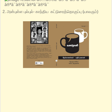
2. அன்புள்ள புல்புல்- காந்திய கட்டுரைத்தொகுப்பு (யாவரும்)