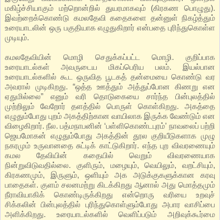
மகிழ்ச்சியாகும் மற்றொன்றில் துயரமாகவும் (கிரகண பொழுது).
இவற்றைக்கொண்டு கமலதேவி கதைகளை தன்னுள் நிகழ்த்தும்
உரையாடலின் ஒரு பகுதியாக எழுதுகிறார் என்பதை புரிந்துகொள்ள
முடியும்.
கமலதேவியின் மொழி செதுக்கப்பட்ட மொழி. குறிப்பாக
உரையாடல்கள் அவருடைய மிகப்பெரிய பலம். இயல்பான
உரையாடல்களில் கூட ஒருவித பூடகத் தன்மையை கொண்டு வர
அவரால் முடிகிறது. “ஒத்த ஊத்தும் அத்துப்போன கிணறு என
ஏதுமில்லை” எனும் வரி தொடுகையை சார்ந்த பின்புலத்தில்
முற்றிலும் வேறோர் தளத்தில் பொருள் கொள்கிறது. அகத்தை
எழுதும்போது புறம் அகத்திற்கான வாயிலாக இருக்க வேண்டும் என
விழைகிறார். நீல. பத்மநாபனின் ‘பள்ளிகொண்டபுரம்’ நாவலைப் பற்றி
ஜெயமோகன் எழுதும்போது அகத்தின் தூல குறியீடுகளாக முழு
நகரமும் உருவானதை சுட்டிக் காட்டுகிறார். எந்த புற விவரணையும்
கமல தேவியின் கதையில் வெறும் விவரணையாக
நின்றுவிடுவதில்லை. குளிரும், மழையும், வெயிலும், வறட்சியும்,
கிரகணமும், இருளும், ஒளியும் அக அடுக்குகளுக்கான கரவு
பாதைகள். குளம் சலனமற்று கிடக்கிறது ஆனால் அது மொத்தமும்
நீராவியாகிக் கொண்டிருக்கிறது என்றொரு வரியை உறவுச்
சிக்கலின் பின்புலத்தில் புரிந்துகொள்ளும்போது அபார வாசிப்பை
அளிக்கிறது. உரையாடல்களில் வெளிப்படும் அறிவுக்கூர்மை