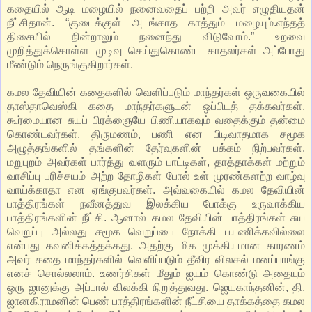
கதையில் ஆடி மழையில் நனைவதைப் பற்றி அவர் எழுதியதன்
நீட்சிதான். “குடைக்குள் அடங்காத காத்தும் மழையும்.எந்தத்
திசையில் நின்றாலும் நனைந்து விடுவோம்.” உறவை
முறித்துக்கொள்ள முடிவு செய்துகொண்ட காதலர்கள் அப்போது
மீண்டும் நெருங்குகிறார்கள்.
கமல தேவியின் கதைகளில் வெளிப்படும் மாந்தர்கள் ஒருவகையில்
தாஸ்தாவெஸ்கி கதை மாந்தர்களுடன் ஒப்பிடத் தக்கவர்கள்.
கூர்மையான சுயப் பிரக்ஞையே பிணியாகவும் வதைக்கும் தன்மை
கொண்டவர்கள். திருமணம், பணி என பிடிவாதமாக சமூக
அழுத்தங்களில் தங்களின் தேர்வுகளின் பக்கம் நிற்பவர்கள்.
மறுபுறம் அவர்கள் பார்த்து வளரும் பாட்டிகள், தாத்தாக்கள் மற்றும்
வாசிப்பு பரிச்சயம் அற்ற தோழிகள் போல் உள் முரண்களற்ற வாழ்வு
வாய்க்காதா என ஏங்குபவர்கள். அவ்வகையில் கமல தேவியின்
பாத்திரங்கள் நவீனத்துவ இலக்கிய போக்கு உருவாக்கிய
பாத்திரங்களின் நீட்சி. ஆனால் கமல தேவியின் பாத்திரங்கள் சுய
வெறுப்பு அல்லது சமூக வெறுப்பை நோக்கி பயணிக்கவில்லை
என்பது கவனிக்கத்தக்கது. அதற்கு மிக முக்கியமான காரணம்
அவர் கதை மாந்தர்களில் வெளிப்படும் தீவிர விலகல் மனப்பாங்கு
எனச் சொல்லலாம். உணர்சிகள் மீதும் ஐயம் கொண்டு அதையும்
ஒரு ஜானுக்கு அப்பால் விலக்கி நிறுத்துவது. ஜெயகாந்தனின், தி.
ஜானகிராமனின் பெண் பாத்திரங்களின் நீட்சியை தாக்கத்தை கமல