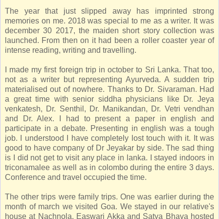
The year that just slipped away has imprinted strong
memories on me. 2018 was special to me as a writer. It was
december 30 2017, the maiden short story collection was
launched. From then on it had been a roller coaster year of
intense reading, writing and travelling.
I made my first foreign trip in october to Sri Lanka. That too,
not as a writer but representing Ayurveda. A sudden trip
materialised out of nowhere. Thanks to Dr. Sivaraman. Had
a great time with senior siddha physicians like Dr. Jeya
venkatesh, Dr. Senthil, Dr. Manikandan, Dr. Vetri vendhan
and Dr. Alex. I had to present a paper in english and
participate in a debate. Presenting in english was a tough
job. I understood I have completely lost touch with it. It was
good to have company of Dr Jeyakar by side. The sad thing
is I did not get to visit any place in lanka. I stayed indoors in
triconamalee as well as in colombo during the entire 3 days.
Conference and travel occupied the time.
The other trips were family trips. One was earlier during the
month of march we visited Goa. We stayed in our relative's
house at Nachnola. Easwari Akka and Satya Bhava hosted