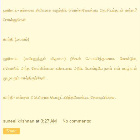
ஹரிலால்
- உங்களை தீவிரமாக கருத்தில் கொள்ளவேண்டிய அவசியம்தான் என்ன?
சொல்லுங்கள்..
காந்தி
(மவுனம்)
ஹரிலால்
- (வலியுறுத்தும் விதமாக) நீங்கள் சொல்லித்தானாக வேண்டும்,
ஏனெனில் அந்த கேள்விக்கான விடையை அறிய வேண்டியே நான் என் வாழ்நாள்
முழுவதும் காத்திருந்தேன்..
காந்தி
- என்னை நீ பெரிதாக பொருட்படுத்தவேண்டிய தேவையில்லை.
suneel krishnan
at
3:27 AM
No comments:
Share