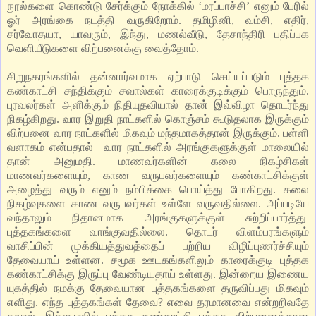
நூல்களை கொண்டு சேர்க்கும் நோக்கில் ‘மரப்பாச்சி’ எனும் பேரில்
ஓர் அரங்கை நடத்தி வருகிறோம். தமிழினி, வம்சி, எதிர்,
சர்வோதயா, யாவரும், இந்து, மணல்வீடு, தேசாந்திரி பதிப்பக
வெளியீடுகளை விற்பனைக்கு வைத்தோம்.
சிறுநகரங்களில் தன்னார்வமாக ஏற்பாடு செய்யப்படும் புத்தக
கண்காட்சி சந்திக்கும் சவால்கள் காரைக்குடிக்கும் பொருந்தும்.
புரவலர்கள் அளிக்கும் நிதியுதவியால் தான் இவ்விழா தொடர்ந்து
நிகழ்கிறது. வார இறுதி நாட்களில் கொஞ்சம் கூடுதலாக இருக்கும்
விற்பனை வார நாட்களில் மிகவும் மந்தமாகத்தான் இருக்கும். பள்ளி
வளாகம் என்பதால் வார நாட்களில் அரங்குகளுக்குள் மாலையில்
தான் அனுமதி. மாணவர்களின் கலை நிகழ்சிகள்
மாணவர்களையும், காண வருபவர்களையும் கண்காட்சிக்குள்
அழைத்து வரும் எனும் நம்பிக்கை பொய்த்து போகிறது. கலை
நிகழ்வுகளை காண வருபவர்கள் உள்ளே வருவதில்லை. அப்படியே
வந்தாலும் நிதானமாக அரங்குகளுக்குள் சுற்றிப்பார்த்து
புத்தகங்களை வாங்குவதில்லை. தொடர் விளம்பரங்களும்
வாசிப்பின் முக்கியத்துவத்தைப் பற்றிய விழிப்புணர்ச்சியும்
தேவையாய் உள்ளன. சமூக ஊடகங்களிலும் காரைக்குடி புத்தக
கண்காட்சிக்கு இருப்பு வேண்டியதாய் உள்ளது. இன்றைய இணைய
யுகத்தில் நமக்கு தேவையான புத்தகங்களை தருவிப்பது மிகவும்
எளிது. எந்த புத்தகங்கள் தேவை? எவை தரமானவை என்றறிவதே