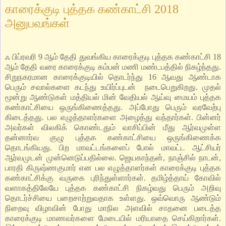
காரைக்குடி புத்தக கண்காட்சி 2018
அனுபவங்கள்
ஃ பிப்ரவரி 9 ஆம் தேதி துவங்கிய காரைக்குடி புத்தக கண்காட்சி 18
ஆம் தேதி வரை காரைக்குடி கம்பன் மணி மண்டபத்தில் நிகழ்ந்தது.
சிறுநகரமான காரைக்குடியில் தொடர்ந்து 16 ஆவது ஆண்டாக
பெரும் சவால்களை கடந்து உயிர்ப்புடன் நடைபெறுகிறது. முதல்
மூன்று ஆண்டுகள் மத்தியல் மின் வேதியல் ஆய்வு மையம் புத்தக
கண்காட்சியை ஒருங்கிணைத்தது. அப்போது பெரும் வரவேற்பு
கிடைத்தது. பல எழுத்தாளர்களை அழைத்து வந்தார்கள். பின்னர்
அவர்கள் விலகிக் கொண்டதும் வாசிப்பின் மீது ஆர்வமுள்ள
தன்னார்வ குழு புத்தக கண்காட்சியை ஒருங்கிணைக்க
தொடங்கியது. பிற மாவட்டங்களைப் போல் மாவட்ட ஆட்சியர்
ஆர்வமுடன் முன்னெடுப்பதில்லை. ஜெயகாந்தன், நாஞ்சில் நாடன்,
பாரதி கிருஷ்ணகுமார் என பல எழுத்தாளர்கள் காரைக்குடி புத்தக
கண்காட்சிக்கு வருகை புரிந்துள்ளார்கள். தமிழ்த்தாய் கோவில்
வளாகத்திலேயே புத்தக கண்காட்சி நிகழ்வது பெரும் அறிவு
தொடர்ச்சியை பறைசாற்றுவதாக உள்ளது. ஒவ்வொரு ஆண்டும்
நிறைவு விழாவின் போது மாநில அளவில் சாதனை படைத்த
காரைக்குடி மாணவர்களை மேடையில் மரியாதை செய்கிறார்கள்.