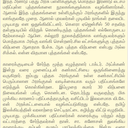
இந்த அண்டு பத்து அரசு பள்ளிகளுக்கு மொத்தம் இரண்டு லட்சம்
மதிப்புள்ள புத்தகங்களை நூலகங்களுக்காக வழங்கினார்கள்.
ஆனால் இந்த புத்தகங்களை உள்ளிருக்கும் அரங்குகளில் இருந்து
வாங்குவதே முறை. ஆனால் புரவலர்கள் முடிவில் நாங்கள் தலையிட
முடியாது என ஒதுங்கிவிட்டனர். கௌரா ஏஜென்சீஸ் 50 சதவித
தள்ளுபடியில் விற்றுக் கொண்டிருந்த புத்தகங்கள் எல்லோருடைய
தேர்வாகவும் ஆயின. கல்லூரி நூலகத்திற்காக வாங்குபவர்களும்
மொத்தமாக அங்கு வாங்கி சென்றனர்.சில லட்சங்களுக்கு புத்தகம்
விற்பனை ஆனதாக பேச்சு. ஆக புத்தக விற்பனை என்பது அல்ல
சிக்கல். என்ன விதமான புத்தகங்கள் என்பதே.
காரைக்குடியைச் சேர்ந்த மூத்த எழுத்தாளர் டாக்டர். அய்க்கண்
இன்று வரை முனைப்புடன் கண்காட்சியை ஒருங்கிணைத்து
வருகிறார். ஐம்பது புத்தக அரங்குகள் உள்ள கண்காட்சியில்
பெரும்பாலான அரங்குகள் வாடிக்கையாக வரும் பதிப்பகங்களே
எடுத்துக் கொள்கின்றன. இம்முறை சுமார் 30 விற்பனை
நிலையங்கள் பங்கு கொண்டன. தொடர்ந்து வருவதற்கு மிக
முக்கிய காரணம் பதிப்பகத்தாருக்கு வசிப்பிடம் இலவசமாக வி.கே.
என் அறக்கட்டளையால் வழங்கப்படுகிறது என்பதே. தமிழ்
இலக்கியத்தின் வரலாற்றை செட்டிநாட்டை கழித்து விட்டு எழுதிவிட
முடியாது. முக்கியமான பதிப்பாளர்கள் காரைக்குடி மற்றும் சுற்று
வட்டாரத்தை சேர்ந்தவர்கள் தான். சா. கணேசன் துவங்கிய
காரைக்குடி கம்பன் கழகம் மரபிலக்கியத்தை இன்று வரை