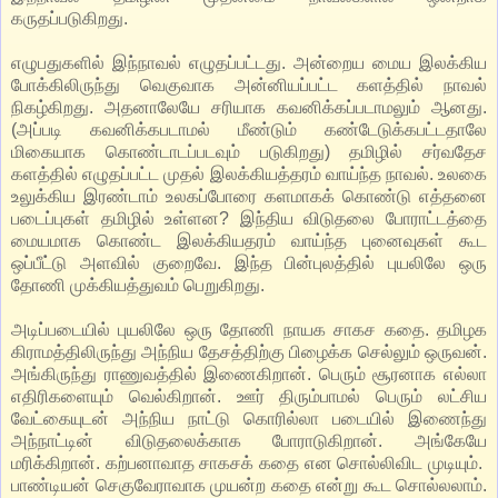
கருதப்படுகிறது.
எழுபதுகளில் இந்நாவல் எழுதப்பட்டது. அன்றைய மைய இலக்கிய
போக்கிலிருந்து வெகுவாக அன்னியப்பட்ட களத்தில் நாவல்
நிகழ்கிறது. அதனாலேயே சரியாக கவனிக்கப்படாமலும் ஆனது.
(அப்படி கவனிக்கபடாமல் மீண்டும் கண்டேடுக்கபட்டதாலே
மிகையாக கொண்டாடப்படவும் படுகிறது) தமிழில் சர்வதேச
களத்தில் எழுதப்பட்ட முதல் இலக்கியத்தரம் வாய்ந்த நாவல். உலகை
உலுக்கிய இரண்டாம் உலகப்போரை களமாகக் கொண்டு எத்தனை
படைப்புகள் தமிழில் உள்ளன? இந்திய விடுதலை போராட்டத்தை
மையமாக கொண்ட இலக்கியதரம் வாய்ந்த புனைவுகள் கூட
ஒப்பீட்டு அளவில் குறைவே. இந்த பின்புலத்தில் புயலிலே ஒரு
தோணி முக்கியத்துவம் பெறுகிறது.
அடிப்படையில் புயலிலே ஒரு தோணி நாயக சாகச கதை. தமிழக
கிராமத்திலிருந்து அந்நிய தேசத்திற்கு பிழைக்க செல்லும் ஒருவன்.
அங்கிருந்து ராணுவத்தில் இணைகிறான். பெரும் சூரனாக எல்லா
எதிரிகளையும் வெல்கிறான். ஊர் திரும்பாமல் பெரும் லட்சிய
வேட்கையுடன் அந்நிய நாட்டு கொரில்லா படையில் இணைந்து
அந்நாட்டின் விடுதலைக்காக போராடுகிறான். அங்கேயே
மரிக்கிறான். கற்பனாவாத சாகசக் கதை என சொல்லிவிட முடியும்.
பாண்டியன் செகுவேராவாக முயன்ற கதை என்று கூட சொல்லலாம்.