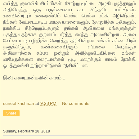
லயித்து குலாவிக் கிடப்பீர்கள் சோற்று மூட்டை அழுகி புழுத்தாலும்
அதிலிருந்து ஒரு பருக்கையை கூட சிந்தவிட மாட்டீர்கள்.
உணவின்றியும் உணவுண்டும் மெல்ல மெல்ல மட்கி அழிவீர்கள்.
நீங்கள் வேட்டையாடிய மாமத யானைகளும், தோலுரித்த புலிகளும்,
நசுக்கிய சிற்றெறும்புகளும் தங்கள் ஆவிகளை உங்களுக்குள்
புகுத்துவதற்காக தருணம் பார்த்து சுமந்து அலைகின்றன. அவை
வேட்டையாடி பழிதீர்க்க வெறித்து திரிகின்றன. உங்கள் கட்டைவிரல்
தளுக்கிற்கும், கண்னசைவிற்கும் எரிமலை வெடிக்கும்
அதிகாரத்தை சும்மா ஒன்றும் அளித்துவிடவில்லை. உங்கள்
மாமேருக்களை கரையான்கள் மூடி மறைக்கும் காலம் நோக்கி
ஓடத்துவங்கி நூற்றாண்டுகள் ஆகிவிட்டன.
இனி கறையான்களின் காலம்...
suneel krishnan
at
9:28 PM
No comments:
Share
Sunday, February 18, 2018