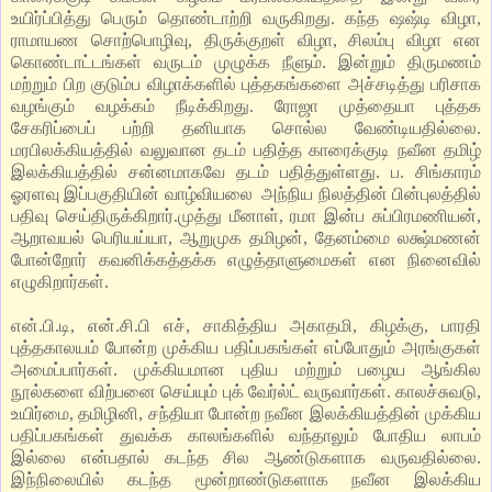
உயிர்ப்பித்து பெரும் தொண்டாற்றி வருகிறது. கந்த ஷஷ்டி விழா,
ராமாயண சொற்பொழிவு, திருக்குறள் விழா, சிலம்பு விழா என
கொண்டாட்டங்கள் வருடம் முழுக்க நீளும். இன்றும் திருமணம்
மற்றும் பிற குடும்ப விழாக்களில் புத்தகங்களை அச்சடித்து பரிசாக
வழங்கும் வழக்கம் நீடிக்கிறது. ரோஜா முத்தையா புத்தக
சேகரிப்பைப் பற்றி தனியாக சொல்ல வேண்டியதில்லை.
மரபிலக்கியத்தில் வலுவான தடம் பதித்த காரைக்குடி நவீன தமிழ்
இலக்கியத்தில் சன்னமாகவே தடம் பதித்துள்ளது. ப. சிங்காரம்
ஓரளவு இப்பகுதியின் வாழ்வியலை அந்நிய நிலத்தின் பின்புலத்தில்
பதிவு செய்திருக்கிறார்.முத்து மீனாள், ரமா இன்ப சுப்பிரமணியன்,
ஆறாவயல் பெரியய்யா, ஆறுமுக தமிழன், தேனம்மை லக்ஷ்மணன்
போன்றோர் கவனிக்கத்தக்க எழுத்தாளுமைகள் என நினைவில்
எழுகிறார்கள்.
என்.பி.டி, என்.சி.பி எச், சாகித்திய அகாதமி, கிழக்கு, பாரதி
புத்தகாலயம் போன்ற முக்கிய பதிப்பகங்கள் எப்போதும் அரங்குகள்
அமைப்பார்கள். முக்கியமான புதிய மற்றும் பழைய ஆங்கில
நூல்களை விற்பனை செய்யும் புக் வேர்ல்ட் வருவார்கள். காலச்சுவடு,
உயிர்மை, தமிழினி, சந்தியா போன்ற நவீன இலக்கியத்தின் முக்கிய
பதிப்பகங்கள் துவக்க காலங்களில் வந்தாலும் போதிய லாபம்
இல்லை என்பதால் கடந்த சில ஆண்டுகளாக வருவதில்லை.
இந்நிலையில் கடந்த மூன்றாண்டுகளாக நவீன இலக்கிய