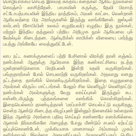
மொழியாக்கம் செய்த இஸ்மத் சுக்தாய் கதைகள் ஆகிய நூல்களை
கொஞ்சம் வாசித்தேன். பாமாவின் கருக்கு, தேவி பிரசாத்
சட்டோபத்யாயவின் இந்திய நாத்திகம், அவன் காட்டை வென்றான்
ஆகியவற்றை பிற அரங்குகளில் இருந்து வாங்கினேன். ஜஸ்டின்
கார்டனர் (சோபியின் உலகம் எழுதியவர்) எழுதிய இரு நூல்கள்,
மற்றும் இந்திய தத்துவம் பற்றிய அறிமுக நூல் ஆகியவை புக்
வேர்ல்டில் கிடைத்தன. ஆஸ்டிரிக்ஸ் காமிக்ஸ் விலையை பார்த்து
பயந்து அங்கேயே வைத்துவிட்டேன்.
லாப நட்ட கணக்குகளைப் பற்றி பேசினால் விரக்தி தான் எஞ்சும்.
நண்பர்கள் ஆளுக்கு ஆயிரமாக இந்த கண்காட்சியை நடத்த
மூன்றாண்டுகளாக பிரதிபலன் இன்றி உதவி வருகிறார்கள்.
பங்குதாரர்கள் போல் செயலாற்றி வருகிறார்கள். அதவாது எனது
நட்டத்தை தாங்கிக் கொண்டிருக்கிறார்கள். இதை எழுதுவதை
அவர்கள் விரும்ப மாட்டார்கள். மேலும் சில வெளியூர்/ வெளிநாட்டு
நண்பர்கள் அவர்களுக்கு வேறு வாய்ப்புகள் இருந்தும் கூட
என்னிடமிருந்து புத்தகங்களை வாங்கிக் கொள்கிறார்கள்.
இதையெல்லாம் தாண்டித்தான் 'மரப்பாச்சி' செயல்பட்டு வருகிறது.
சென்ற ஆண்டு கிடைத்த விழுப்புண் இன்னும் நினைவில் உள்ளதால்
இந்த ஆண்டு அரங்கை பதிவு செய்யும் எண்ணமே எனக்கில்லை.
ஆனால் நிர்வாகிகளே அழைத்த போது மீண்டும் சபலம் ஏற்பட்டு
ஒப்புக்கொண்டேன். முக்கியமாக மானசாவும் அம்மாவும் முகம்
சுளிக்காமல் இவற்றை அனுமதிப்பதும் ஆதரவளிப்பதும் பெரிய