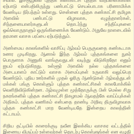
சவால். இச்சூழலில் புத்தக கண்காட்சி புத்தக விற்பனைக்கான
ஏற்பாடு என்பதிலிருந்து பண்பாட்டு செயல்பாடாக பரிணாமிக்க
வேண்டிய நிர்பந்தம் உள்ளது. சென்னை புத்தக கண்காட்சி தமிழக
அளவில் பண்பாட்டு விழாவாக, எழுத்தாளர்கள்,
சிந்தனையாளர்களுடன் தொடர்ந்து சந்திப்புகளை
ஒவ்வொருநாளும் ஒருங்கிணைக்க வேண்டும். அதுவே நாளடைவில்
தரமான வாசக பரப்பை ஏற்படுத்தும்.
அண்மைய காலங்களில் வாசிப்பு ஆர்வம் பெருகுவதை கண்கூடாக
உணர முடிகிறது. ஆனால் இந்த ஆர்வம் புத்தகங்களை நுகர்
பொருளாக அணுகி வாங்குவதுடன் வடிந்து விடுகிறதோ எனும்
ஐயம் ஏற்படுகிறது. உள்ளூர் அளவில் நல்ல புத்தகங்களை
அடையாளம் காட்டும் வாசக அமைப்புகள் உருவாகி வலுப்பெற
வேண்டும். புதிய ஊர்களில் முதல் ஓரிரு ஆண்டுகள் ஆர்வத்துடன்
மக்கள் பங்கு கொள்ளும் புத்தக கண்காட்சிகள் காலபோக்கில்
வெளிறிவிடுகின்றன. ஆர்வமுள்ள மூத்தோருக்கு பின் மெல்ல சிறு
நகரங்களில் புத்தக கண்காட்சி நிகழாமல் ஆவதற்கே வாய்ப்புக்கள்
அதிகம். புத்தக வணிகம் என்பதை தாண்டி அறிவு திருவிழாவாக
புத்தக கண்காட்சி மாற வேண்டியதே இன்றைய காலத்தின்
கட்டாயம்.
சிறிய தட்டியில் காரைக்குடி நவீன இலக்கிய வாசகர வட்டத்தில்
இணைய விருப்பம் உள்ளவர்கள் தொடர்பு கொள்ளுங்கள் என எழுதி