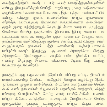
வைத்திருந்தோம். சுமார் 30 பேர் பெயர் கொடுத்திருக்கிறார்கள்
என்பது நிறைவளிக்கும் செய்தி. மாதமொரு முறை கூடுகைகளை
ஒருங்கிணைக்கலாம் என யோசனை. இந்த புத்தக கண்காட்சியில்
கவிஞர் விஷ்ணு குமார், ராமச்சந்திரன் மற்றும் குயலவனை
சந்தித்து உரையாடியது நிறைவான தருணங்களாக அமைந்தன.
முதல் முறை சந்தித்தாலும் வெகு இயல்பாக உரையாட முடிந்தது.
சென்னை போன்ற நகரங்களில் இயல்பாக இப்படி உரையாட பல
வாய்ப்புகள் உள்ளன. உள்ளூரில் ஒத்த ரசனையும் தேடலும் உள்ள
நண்பர்களை கண்டுபிடிப்பது குதிரை கொம்பு. தம்பி விஷ்ணு தான்
எழுதப்போகும் நாவலைப் பற்றி சொன்னார். ஆச்சரியமாகவும்
மகிழ்ச்சியாகவும் இருந்தது. குயலவன் அளவுக்கோ விஷ்ணு
அளவுக்கோ அவர்களுடைய வயதில் நவீன இலக்கிய வாசிப்பு
எனக்கு இருந்தது இல்லை. விட்டதைப் பிடிக்க இரு மடங்கு
வேகமாக ஓட வேண்டும்.
நரகத்தில் ஒரு பருவகாலம், நீரோட்டம் பார்ப்பது எப்படி, திராவிடம்
மார்க்சியம்,தமிழ் தேசியம் – ராஜேந்திர சோழன் எழுதியது ஆகிய
நூல்களை முழுக்க வாசித்தேன். அமரந்தா மொழியாக்கம் செய்த
கூகி வாங் தியோவின் சிலுவையில் தொங்கும் சாத்தான், ஸ்ரீதர்
ரங்கராஜ் மொழியாக்கம் செய்த சாமர் யாஸ்பெக்கின் பயணம்
மற்றும் கினோ, கார்த்திகை பாண்டியன் மொழியாக்கம் செய்த
முகமூடியின் ஒப்புதல் வாக்குமூலம் மற்றும் விஜய பத்மா