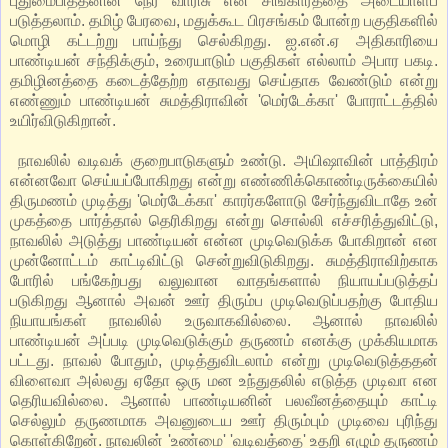
புதுமைபித்தனின் நேர் வாரிசு என சிங்காரத்தை அடையாளப்
படுத்தலாம். தமிழ் பேரவை, மதுக்கூட பிரசங்கம் போன்ற பகுதிகளில்
மொழி கட்டற்று பாய்ந்து செல்கிறது. ஐ.என்.ஏ அதிகாரியை
பாண்டியன் சந்திக்கும், உரையாடும் பகுதிகள் எல்லாம் அபார பகடி.
தமிழினத்தை கடைத்தேற்ற எதாவது செய்தாக வேண்டும் என்று
எண்ணும் பாண்டியன் சுமத்திராவின் 'மெர்டேக்கா' போராட்டத்தில்
உயிர்விடுகிறான்.
நாவலில் வடிவக் குறைபாடுகளும் உண்டு. அயிஷாவின் பாத்திரம்
என்னவோ செய்யப்போகிறது என்று எண்ணிக்கொண்டிருக்கையில்
திருமணம் முடித்து 'மெர்டேக்கா' காரர்களோடு சேர்ந்துவிடாதே உன்
முகத்தை பார்த்தால் தெரிகிறது என்று சொல்லி எச்சரித்துவிட்டு,
நாவலில் அடுத்து பாண்டியன் என்ன முடிவெடுக்க போகிறான் என
முன்னோட்டம் காட்டிவிட்டு சென்றுவிடுகிறது. சுமத்திராவிற்காக
போரில் பங்கேற்பது வலுவான வாதங்களால் நியாயப்படுத்தப்
படுகிறது ஆனால் அவன் ஊர் திரும்ப முடிவெடுப்பதற்கு போதிய
நியாயங்கள் நாவலில் உருவாகவில்லை. ஆனால் நாவலில்
பாண்டியன் அப்படி முடிவெடுக்கும் தருணம் எனக்கு முக்கியமாக
பட்டது. நாவல் போதும், முடித்துவிடலாம் என்று முடிவெடுத்ததன்
விளைவா அல்லது ஏதோ ஒரு மன உந்துதலில் எடுத்த முடிவா என
தெரியவில்லை. ஆனால் பாண்டியனின் பலவீனத்தையும் காட்டி
செல்லும் தருணமாக அவனுடைய ஊர் திரும்பும் முடிவை புரிந்து
கொள்கிறேன். நாவலின் 'உண்மை' 'வடிவத்தை' உதறி எழும் தருணம்