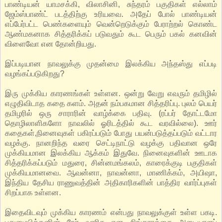
பாண்டியன் யாமசக்கி, விலாசினி, சுந்தரம் பகுதிகள் எல்லாம்
ஜேம்ஸ்பாண்ட் படத்திற்கு உரியவை. அதேப் போல் பாண்டியன்
எப்பேர்பட்ட பெண்களையும் வென்றெடுக்கும் பேராற்றல் கொண்ட
ஆண்மகனாக சித்தரிக்கப் படுவதும் கூட பெரும் பகல் கனவின்
விளைவோ என தோன்றியது.
இப்படியான நாவலுக்கு முதன்மை இலக்கிய அந்தஸ்து எப்படி
வழங்கப்படுகிறது?
இரு முக்கிய காரணங்கள் உள்ளன. ஒன்று வேறு எவரும் தமிழில்
எழுதிவிடாத கதை களம். அதன் நம்பகமான சித்தரிப்பு. புலம் பெயர்
தமிழரில் ஒரு சாராரின் வாழ்க்கை பதிவு. (ரப்பர் தோட்டமோ
தொழிலாளிகளோ நாவலில் ஓரிடத்தில் கூட வரவில்லை). ஊர்
கதைகள்,நினைவுகள் பகிரப்படும் போது பயன்படுத்தப்படும் வட்டார
வழக்கு. நானறிந்த வரை செட்டிநாட்டு வழக்கு பதிவான ஒரே
முக்கியமான இலக்கிய ஆக்கம் இதுவே. நினைவுகளின் ஊடாக
சித்தரிக்கப்படும் மதுரை, சின்னமங்கலம், காரைக்குடி பகுதிகள்
முக்கியமானவை. ஆவன்னா, நாவன்னா, மாணிக்கம், அயிஷா,
இந்திய தேசிய ராணுவத்தின் அதிகாரிகளின் பாத்திர வார்ப்புகள்
சிறப்பாக உள்ளன.
இதைவிடவும் முக்கிய காரணம் என்பது நாவலுக்குள் உள்ள பகடி.