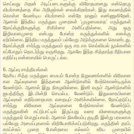
செய்வது அதன் அடிப்படைகளுக்கு விரோதமானது என்றொரு
விமர்சனத்தை சில அறிஞர்கள் வைக்கிறார்கள். இது கவனத்தில்
கொள்ள வேண்டிய விமர்சனம் என்றே நானும் எண்ணுகிறேன்.
ஆனால் இந்திய மருத்துவ முறைகள் 'முழுமைவாத' மருந்துகள்
நோய்க்குறிகளுக்கு சிகிச்சை அளிப்பதில்லை, அது ஒரு
இழிவானமுறை என்பது போன்ற கருத்துக்களில் எனக்கு
ஏற்பில்லை. இந்திய மருத்துவம் பல்வேறு அடுக்குகளை கொண்டது.
நோய்க்குறி சார்ந்து மருத்துவம் ஒரு சரடாக செவ்வியல் நூல்களில்
எப்போதும் தொடர்ந்து வருகிறது. ஆகவே இந்த சித்தாந்த ரீதியான
எதிர்ப்பு என்னளவில் பொருட்டல்ல.
6. ஆய்வு சாத்தியங்கள்
தேசிய சித்த மருத்துவ மையம் போன்ற நிறுவனங்களில் விரிவான
கள ஆய்வுகளை இத்தனை ஆண்டுகளில் மேற்கொண்டிருக்க
வேண்டும். ஆனால் இது நிகழவில்லை. இனி வரும் ஆண்டுகளில்
ஐயத்திற்கு இடமின்றி செயல்பட வேண்டும். இதுவரையிலான
ஆய்வுகள் எதிர்மறையாக எதையும் அளிக்கவில்லை. நோய்தடுப்பு
சார்ந்து விரிவான ஆய்வுகளை மேற்கொள்ள வேண்டும்.
மருத்துவரின் கட்டுபாட்டில் இருப்பது வரை விளைவுகளுக்கு
மருத்துவர் பொறுப்பாவர். ஆனால் நிலவேம்பு குடிநீர் இன்று பரவலாக
பல்வேறு அமைப்புகளால் விநியோகிக்கப்படுகிறது. மருந்தின் தரம்,
காய்ச்சும் முறை போன்றவை எல்லாம் உரிய முறையில்