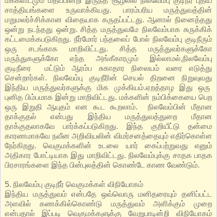
மக்களிடமும் மதிப்பின்றி இருந்த சூழலில் நிலவேம்பு குடிநீர் புதிய
சாத்தியங்களை உருவாக்கியது. பாரம்பரிய மருத்துவத்தின்
மறுமலர்ச்சிக்கான விதையாக கருதப்பட்டது. ஆனால் நினைத்தது
ஒன்று நடந்தது ஒன்று. சித்த மருத்துவமே நிலவேம்பாக சுருக்கிக்
கட்டமைக்கபடுகிறது. நீர்மோர் பந்தலைப் போல் நிலவேம்பு குடிநீரும்
ஒரு சடங்காக மாறிவிட்டது. சித்த மருத்துவர்களுக்கோ
மருந்துகளுக்கோ எந்த அங்கீகாரமும் இல்லாமல்,நிலவேம்பு
குடிநீரை மட்டும் ஆரம்ப சுகாதார நிலையம் வரை எடுத்து
சென்றார்கள். நிலவேம்பு குடிநீரின் செயல் திறனை நிறுவுவது
இந்திய மருத்துவர்களுக்கு மிக முக்கியம்.ஏறத்தாழ இது ஒரு
புனித பிம்பமாக இன்று மாறிவிட்டது. மக்களின் நம்பிக்கையை பெற
ஒரு இறுதி ஆயுதம் என கூட கூறலாம். நிலவேம்பின் மீதான
தாக்குதல் என்பது இந்திய மருத்துவத்துறை மீதான
தாக்குதலாகவே பார்க்கப்படுகிறது. இந்த குறியீட்டு தன்மை
காரணமாகவே நவீன அறிவியலின் விமர்சனத்தையும் எதிர்கொள்ள
நேர்கிறது. வெகுமக்களின் உடலை யார் கைப்பற்றுவது எனும்
அதிகார போட்டியாக இது மாறிவிட்டது. நிலவேம்புக்கு சாதக பாதக
பிரசாரங்களை இந்த பின்புலத்தின் கொண்டே காண வேண்டும்.
5. நிலவேம்பு குடிநீர் வெகுமக்கள் விநியோகம்
இந்திய மருத்துவம் என்பதே ஒவ்வொரு மனிதரையும் தனிப்பட்ட
அளவில் கணக்கில்கொண்டு மருத்துவம் அளிக்கும் முறை
என்பதால் இப்படி வெகுமக்களுக்கு வேறுபாடின்றி விநியோகம்