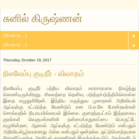
சுனில் கிருஷ்ணன்
▼
▼
Thursday, October 19, 2017
நிலவேம்பு குடிநீர் - விவாதம்
நிலவேம்பு குடிநீர் பற்றிய விவாதம் காரசாரமாக நிகழ்ந்து
கொண்டிருக்கிறது. சிலவற்றை தெளிவு படுத்த/படுத்திக்கொள்ள
இதை எழுதுகிறேன். இந்திய மருத்துவ முறைகள் அறிவியல்
ஆய்வுக்கு உட்படுத்த வேண்டும் என பி.ஏ.கே போன்றவர்கள்
சொல்வதில் நியாயமில்லாமல் இல்லை. குறைந்தபட்சம் இத்தகைய
குரல்கள் வெகுமக்களின் நன்மை/பாதுகாப்பை பொருட்டே
எழுகின்றன. ஆனால் ஆய்வுக்கு உட்படுத்த வேண்டும் என்பதும்
அறிவியல்பூர்வமானது அல்ல என்பதும் ஒன்றல்ல. ஒட்டுமொத்தமாக
நிராகரிப்பதற்கு அரசியல் காரணிகள் இருக்கக்கூடும். அவர்களிடம்