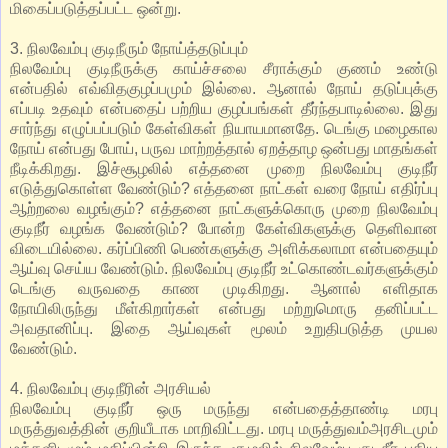
மிகைப்படுத்தப்பட்ட ஒன்று.
3. நிலவேம்பு குடிநீரும் நோய்த்தடுப்பும்
நிலவேம்பு குடிநீருக்கு காய்ச்சலை சீராக்கும் குணம் உண்டு
என்பதில் எவ்விதகுழப்பமும் இல்லை. ஆனால் நோய் தடுப்புக்கு
எப்படி உதவும் என்பதைப் பற்றிய குழப்பங்கள் தீர்ந்தபாடில்லை. இது
சார்ந்து எழுப்பப்படும் கேள்விகள் நியாயமானதே. டெங்கு மழைகால
நோய் என்பது போய், பருவ மாற்றத்தால் ஏறத்தாழ ஒன்பது மாதங்கள்
நீடிக்கிறது. இச்சூழலில் எத்தனை முறை நிலவேம்பு குடிநீர்
எடுத்துகொள்ள வேண்டும்? எத்தனை நாட்கள் வரை நோய் எதிர்ப்பு
ஆற்றலை வழங்கும்? எத்தனை நாட்களுக்கொரு முறை நிலவேம்பு
குடிநீர் வழங்க வேண்டும்? போன்ற கேள்விகளுக்கு தெளிவான
விடையில்லை. கர்ப்பிணி பெண்களுக்கு அளிக்கலாமா என்பதையும்
ஆய்வு செய்ய வேண்டும். நிலவேம்பு குடிநீர் உட்கொண்டவர்களுக்கும்
டெங்கு வருவதை காண முடிகிறது. ஆனால் எளிதாக
நோயிலிருந்து மீள்கிறார்கள் என்பது மற்றுமொரு தனிப்பட்ட
அவதானிப்பு. இதை ஆய்வுகள் மூலம் உறுதிபடுத்த முயல
வேண்டும்.
4. நிலவேம்பு குடிநீரின் அரசியல்
நிலவேம்பு குடிநீர் ஒரு மருந்து என்பதைத்தாண்டி மரபு
மருத்துவத்தின் குறியீடாக மாறிவிட்டது. மரபு மருத்துவம்அரசிடமும்