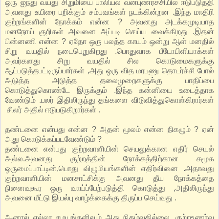
ஒரு ஐந்து வயது சிறுமியை பாலியல் வன்புணர்ச்சியில் ஈடுபடுத்தி
அவளது உயிரை பறிக்கும் சம்பவங்கள் நடக்கின்றன .இந்த மாதிரி
குற்றங்களின் நோக்கம் என்ன ? அவனது அடக்கமுடியாத
மனநோய் குறிகள் அவனை அப்படி செய்ய வைக்கிறது .இதன்
பின்னணி என்ன ? ஏதோ ஒரு பலத்த காயம் ஒன்று ஆள் மனதில்
சிறு வயதில் நடைபெறுகிறது .பொதுவாக பீடோபிளியாக்கள்
அவர்களது சிறு வயதில் சில கொடுமைகளுக்கு
ஆட்படுத்தபட்டிருப்பார்கள் ,அது ஒரு வித மரபணு தொடர்ச்சி போல்
அடுத்த அடுத்த தலைமுறைகளுக்கு பாதிப்பை
கொடுத்துகொண்டே இருக்கும் .இந்த கன்னியை உடைத்தாக
வேண்டும் .பலர் இதிலிருந்து தங்களை விடுவித்துகொள்கிரார்கள்
சிலர் அதில் ஈடுபடுகிறார்கள் .
தண்டனை என்பது என்ன ? அதன் மூலம் என்ன நிகழும் ? ஏன்
அது கொடுக்கப்படவேண்டும் ?
தண்டனை என்பது குற்றவாளியின் செயலுக்கான எதிர் செயல்
அல்ல.அவனது குற்றத்தின் நோக்கத்திற்கான சமூக
ஒருமைப்பாட்டின்,பொது விழுமியங்களின் எதிர்வினை .அதாவது
குற்றவாளியின் மனசாட்சிக்கு அவனது தீய நோக்கத்தை
நினைவுகூர ஒரு வாய்ப்பேற்படுத்தி கொடுத்து ,அதிலிருந்து
அவனை மீட்டு இயல்பு வாழ்க்கைக்கு திருப்ப செய்வது .
ஆனால் எல்லா சமயங்களிலும் அது நிகழ்வதில்லை .குற்றஉணர்வு