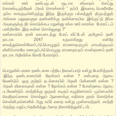
எங்கள் ஊர் நண்பருடன் சூடாக விவாதம் செய்து
கொண்டிருந்தேன் .அவர் சொன்னார் " தம்பி ,இவளவு பெசுரீகலே
,நம்ம காரகுடியிளிருந்து இந்த இருக்குற பக்கத்தூர் திருபத்தூர்
அங்கன மனுஷாளுக தண்ணிக்கு தவிக்கையில ,இங்குட்டு நீங்க
அவுகளுக்கு நீர கொடுக்கபடாதுன்னு உங்க ஊர் காரங்க போராட்டம்
பண்றீகளே ,இத என்ன சொல்லுறது ?"
உண்மையில் நான் வாயடைத்து போய் விட்டேன் .தமிழகம் தனி
நாடாக 2047 உருவாகிறது என்றே
வைத்துகொள்வோம்,அப்பொழுதும் ராமனாதபுரமும் ,சாயல்குடியும்
விளிம்பாகவே உணரும்,அப்பொழுது ராமனதாபுரம் சமஸ்தானம் தனி
நாடாக அறிவிக்க கோரி போராடும் .
பொதுவில் மரண தண்டனை பற்றிய நிலைப்பாடு என்று யோசித்தால்
-இந்த தண்டனையின் நோக்கம் என்ன ? என்பதை ஆராய
வேண்டும் .ஒரு குற்றம் நடக்கையில் அதன் பின்னணி என்ன ?
அதன் விளைவுகள் என்ன ? நோக்கம் என்ன ? போன்றவை ஆராய
படவேண்டும் .காந்திக்கு ஒருவர் கடிதம் எழுதினாராம் -மும்பையில்
வெறிநாய்களை கொல்லும் ஆணைக்கு எதிராக குரல் கொடுக்க
சொல்லி,ஏனெனில் அது உயிர் வதை என்று முன்வைத்தார் .காந்தி
அதற்கு மறுப்பு தெரிவித்து அதை நிராகரித்துவிட்டார் .