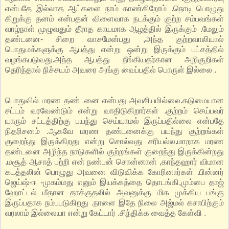
என்பதே இல்லாத ஆட்களை நாம் காண்கிறோம் .நொடி பொழுது
கிறுக்கு தனம் என்பதன் விளைவாக நடக்கும் குற்ற சம்பவங்கள்
வாழ்நாள் முழுவதும் தீராத காயமாக ஆழத்தில் இருக்கும் .மேலும்
தண்டனை- சிறை வாசமேன்பது ,அந்த குற்றவாலியால்
பொதுமக்களுக்கு ஆபத்து என்று ஒன்று இருக்கும் பட்சத்தில்
வழங்கபடுவது.அந்த ஆபத்து நீங்கியதர்கான அறிகுறிகள்
தெரிந்தால் நிச்சயம் அவரை அங்கு வைப்பதில் பொருள் இல்லை .
பொதுவில் மரண தண்டனை என்பது அவசியமில்லை.கடுமையான
சட்டம் வரவேண்டும் என்று வாதிடுகிறார்கள் .குற்றம் செய்பவர்
யாரும் சட்டத்திற்கு பயந்து செய்யாமல் இருப்பதில்லை என்பதே
நிதரிசனம் .ஆகவே மரண தண்டனைக்கு பயந்து குற்றங்கள்
குறைந்து இருக்கிறது என்று சொல்வது சரியல்ல.மாறாக மரண
தண்டனை அழிந்த நாடுகளில் குற்றங்கள் குறைந்து இருக்கின்றது
.மசூத் ஆசாத் பற்றி என் நண்பன் சொன்னான் ,காந்தஹார் விமான
கடத்தலின் பொழுது அவனை விடுவிக்க கோரினார்கள் .பின்னர்
ஜெய்ஷ்-ஈ -முகம்மது எனும் இயக்கத்தை தொடங்கி,மும்பை தாஜ்
ஹோட்டல் மீதான தாக்குதலில் அவனுக்கு மிக முக்கிய பங்கு
இருப்பதாக நம்பபடுகிறது .நாளை இதே நிலை அஜ்மல் கசாபிற்கும்
வரலாம் இல்லையா என்று கேட்டார் .சிந்திக்க வைத்த கேள்வி .