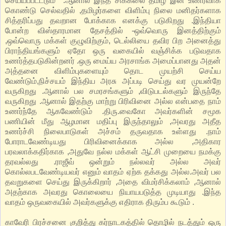
செய்யப்படட்டும் .ஆனால் இந்த சிக்கலை தமிழ் இன உணர்வாக
கொண்டு செல்வதில் ,தமிழர்களை விளிம்பு நிலை மனிதர்களாக
சித்தரிப்பது தவறான போக்காக எனக்கு படுகிறது .இந்தியா
போன்ற விஸ்தாரமான தேசத்தில் -ஒவ்வொரு இனத்திற்கும்
,ஒவ்வொரு மக்கள் குழுவிற்கும், டெல்லியை தவிர பிற அனைத்து
பிராந்தியங்களும் ஏதோ ஒரு வகையில் வஞ்சிக்க படுவதாக
உணர்த்தபடுகின்றனர் .ஒரு மைய்ய அரசாங்க அமைப்பானது அதன்
அத்தனை விளிம்புகளையும் தொட முயற்சி செய்ய
வேண்டும்,நிச்சயம் இந்திய அரசு அப்படி செய்து வர முயன்றே
வருகிறது .ஆனால் பல சமரசங்களும் ,விடுபடல்களும் இருந்தே
வருகிறது .ஆனால் இதற்கு மாற்று பிரிவினை அல்ல என்பதை நாம்
உணர்ந்தே ஆகவேண்டும் .திரு.வைகோ அவர்களின் சமூக
பணியின் மீது ஆழமான மதிப்பு இருந்தாலும் ,அவரது அதீத
உணர்ச்சி நிலைபாடுகள் அச்சம் தருவதாக உள்ளது .நாம்
போராடவேண்டியது பிரிவினைக்காக அல்ல ,அதிகார
பரவலாக்கதிர்காக ,அதுவே நல்ல மக்கள் ஆட்சி முறையை நமக்கு
தரவல்லது .ராஜீவ் ஒன்றும் நல்லவர் அல்ல அவர்
கொல்லபடவேண்டியவர் எனும் வாதம் ஏற்க தக்கது அல்ல.அவர் பல
தவறுகளை செய்து இருக்கிறார் ,அதை விமர்சிக்கலாம் ,ஆனால்
அதற்காக அவரது கொலையை நியாயபடுத்த முடியாது .இந்த
வாதம் ஒருவகையில் அவர்களுக்கு எதிராக திரும்ப கூடும் .
காவேரி பிரச்சனை குறித்து கர்நாடகத்தில் தொழில் நடத்தும் ஒரு