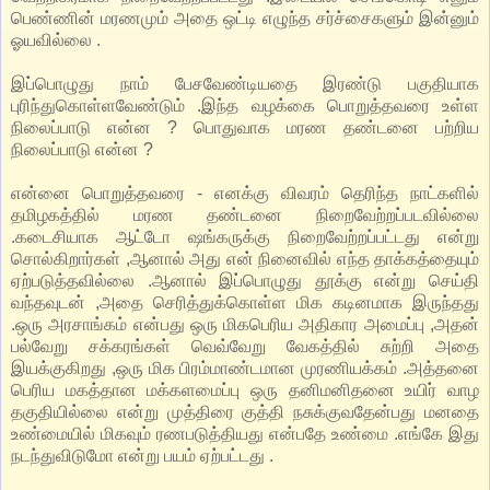
பெண்ணின் மரணமும் அதை ஒட்டி எழுந்த சர்ச்சைகளும் இன்னும்
ஓயவில்லை .
இப்பொழுது நாம் பேசவேண்டியதை இரண்டு பகுதியாக
புரிந்துகொள்ளவேண்டும் .இந்த வழக்கை பொறுத்தவரை உள்ள
நிலைப்பாடு என்ன ? பொதுவாக மரண தண்டனை பற்றிய
நிலைப்பாடு என்ன ?
என்னை பொறுத்தவரை - எனக்கு விவரம் தெரிந்த நாட்களில்
தமிழகத்தில் மரண தண்டனை நிறைவேற்றப்படவில்லை
.கடைசியாக ஆட்டோ ஷங்கருக்கு நிறைவேற்றப்பட்டது என்று
சொல்கிறார்கள் ,ஆனால் அது என் நினைவில் எந்த தாக்கத்தையும்
ஏற்படுத்தவில்லை .ஆனால் இப்பொழுது தூக்கு என்று செய்தி
வந்தவுடன் ,அதை செரித்துக்கொள்ள மிக கடினமாக இருந்தது
.ஒரு அரசாங்கம் என்பது ஒரு மிகபெரிய அதிகார அமைப்பு ,அதன்
பல்வேறு சக்கரங்கள் வெவ்வேறு வேகத்தில் சுற்றி அதை
இயக்குகிறது ,ஒரு மிக பிரம்மாண்டமான முரணியக்கம் .அத்தனை
பெரிய மகத்தான மக்களமைப்பு ஒரு தனிமனிதனை உயிர் வாழ
தகுதியில்லை என்று முத்திரை குத்தி நசுக்குவதேன்பது மனதை
உண்மையில் மிகவும் ரணபடுத்தியது என்பதே உண்மை .எங்கே இது
நடந்துவிடுமோ என்று பயம் ஏற்பட்டது .