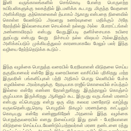
இனி வருங்காலங்களில் செங்கொடி போன்ற பொருளற்ற
உயிர்பலிகளுக்கு உலகத்தில் இடமளிக்க கூடாது .மிகுந்த வேதனை
அளிக்கிறது .தற்கொலைகள் த்யாகம் ஆகாது என்பதை நினைவில்
கொள்ள வேண்டும் .அவளது உணர்வுகளை மதிக்கும் அதே
நேரத்தில் இவ்வகையான செயல்கள் நல்லது அல்ல .போராட்டங்கள்
,உண்ணாவிரதம் என்பது வேறு,இப்படி தனிச்சையாக உயிரை
துறப்பது என்பது வேறு நிச்சயம் நல்ல விஷயம் அல்ல,இதற்கு
அளிக்கப்படும் முக்கியத்துவம் காரணமாகவே மேலும் பலர் இந்த
வழியை தேர்ந்தெடுக்க கூடும் .
இந்த வழக்கை பொறுத்த வரையில் பேரறிவாளன் விடுதலை செய்ய
தகுதியானவர் என்றே இது வரையிலான வாசிப்பில் புரிகிறது .மற்ற
இருவரின் பங்களிப்புகள் பற்றி அதிகம் பொது வெளியில் பேச்சு
எழவில்லை .அவர்களுக்கு நேரடியாக ராஜீவ் கொலையில் சம்பந்தம்
இல்லை என்றே எண்ண தோன்றுகிறது .இருந்தாலும் கொஞ்சம்
குழப்பமாக இருக்கிறது .ஆகினும் கூட இருபது வருடங்கள் மரணம்
என்பது எப்பொழுது என்று ஒரு வித கலவர மனதோடு வாழ்ந்து
வருவதென்பது,நொடி பொழுதில் நிகழும் மரணத்தை காட்டிலும்
கொடியது என்றே எண்ணுகிறேன் .அதனால் இந்த வழக்கை
பொறுத்தவரையில் எனது நிலைப்பாடு இது தான் - பேரறிவாளன
விடுதலை செய்யப்படவேண்டும்,மற்றவர்கள் மரண தண்டனை ரத்து