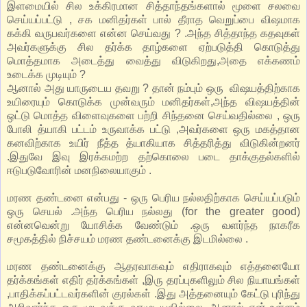
இளமையில் சில உக்கிரமான சித்தாந்தங்களால் மூளை சலவை
செய்யப்பட்டு , சக மனிதர்கள் பால் தீராத வெறுப்பை விஷமாக
கக்கி வருபவர்களை என்ன செய்வது ? .அந்த சித்தாந்த கதவுகள்
அவர்களுக்கு சில தர்க்க தாழ்களை ஏற்படுத்தி கொடுத்து
மொத்தமாக அடைத்து வைத்து விடுகிறது,அதை எக்கணம்
உடைக்க முடியும் ?
ஆனால் அது யாருடைய தவறு ? தான் நம்பும் ஒரு விஷயத்திற்காக
உயிரையும் கொடுக்க முன்வரும் மனிதர்கள்,அந்த விஷயத்தின்
ஒட்டு மொத்த விளைவுகளை பற்றி சிந்தனை செய்வதில்லை , ஒரு
போலி த்யாகி பட்டம் உருவாக்க பட்டு ,அவர்களை ஒரு மகத்தான
கனவிற்காக உயிர் நீத்த த்யாகியாக சித்தரித்து விடுகின்றனர்
.இதுவே இவு இரக்கமற்ற தற்கொலை படை தாக்குதல்களில்
ஈடுபடுவோரின் மனநிலையாகும் .
மரண தண்டனை என்பது - ஒரு பெரிய நல்லதிற்காக செய்யப்படும்
ஒரு செயல் .அந்த பெரிய நல்லது (for the greater good)
என்னவென்று யோசிக்க வேண்டும் .ஒரு வளர்ந்த நாகரீக
சமூகத்தில் நிச்சயம் மரண தண்டனைக்கு இடமில்லை .
மரண தண்டனைக்கு ஆதரவாகவும் எதிராகவும் எத்தனையோ
தர்க்கங்கள் எதிர் தர்க்கங்கள் ,இரு தரப்புகளிலும் சில நியாயங்கள்
,பாதிக்கப்பட்டவர்களின் குரல்கள் .இது அத்தனையும் கேட்டு புரிந்து