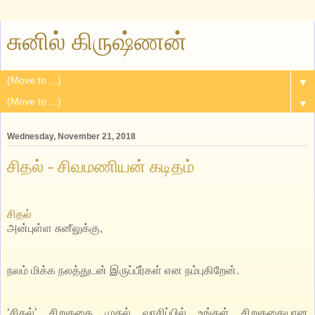
சுனில் கிருஷ்ணன்
▼
▼
Wednesday, November 21, 2018
சிதல் - சிவமணியன் கடிதம்
சிதல்
அன்புள்ள சுனீலுக்கு,
நலம் மிக்க நலத்துடன் இருப்பீர்கள் என நம்புகிறேன்.
‘சிதல்’ சிறுகதை முதல் வாசிப்பில் உங்கள் சிறுகதையான