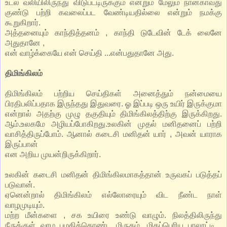
உடல் வலியிலிருந்து விடுபட்டிருக்கும் என்றும் மேலும் நான்காவது
குண்டு பற்றி கவலைப்பட வேண்டியதில்லை என்றும் நமக்கு
கூறுகிறார்.
அத்தனையும் காந்தித்தனம் , காந்தி டுடேவின் டேக் லைனே
அதுதானே ,
என் வாழ்க்கையே என் செய்தி ...என்பதுதானே அது.
திமிங்கிலம்
திமிங்கிலம் பற்றிய செய்திகள் அனைத்தும் நன்மையை
பிரதிபலிப்பதாக இருந்தது இதுவரை. ஓ இப்படி ஒரு உயிர் இருக்குமா
என்றால் அதற்கு முழு தகுதியும் திமிங்கிலத்திற்கு இருக்கிறது.
ஆம்.உலகமே அழியப்போகிறது.உலகின் முதல் மனிதனைப் பற்றி
வாசித்திருப்போம். ஆனால் கடைசி மனிதன் யார் , அவன் யாராக
இருப்பான்
என அறிய முயன்றிருக்கிறார்.
உலகின் கடைசி மனிதன் திமிங்கிலமாகத்தான் உருவகப் படுத்தப்
படுவான்.
ஏனென்றால் திமிங்கிலம் எல்லோரையும் விட நீண்ட நாள்
வாழமுடியும்.
மற்ற மீன்களை , சக உயிரை உண்டு வாழும். நிலத்திலிருந்து
நீருக்குள் வாழ பழகிக்கொண்ட மிருகம். மிகப்பெரிய பாலூட்டி .