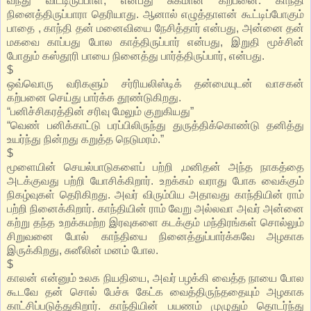
வந்து விட்டிருப்பாள், என்பது சுகமான கற்பனை. காந்தி
நினைத்திருப்பாரா தெரியாது. ஆனால் எழுத்தாளன் கூட்டிப்போகும்
பாதை , காந்தி தன் மனைவியை நேசித்தார் என்பது, அன்னை தன்
மகவை காப்பது போல காத்திருப்பார் என்பது, இறுதி மூச்சின்
போதும் கஸ்தூரி பாயை நினைத்து பார்த்திருப்பார், என்பது.
$
ஒவ்வொரு வரிகளும் சர்ரியலிஸ்டிக் தன்மையுடன் வாசகன்
கற்பனை செய்து பார்க்க தூண்டுகிறது.
“பனிச்சிகரத்தின் சரிவு மேலும் குறுகியது”
“வெண் பனிக்காட்டு பரப்பிலிருந்து துருத்திக்கொண்டு தனித்து
உயர்ந்து நின்றது கறுத்த நெடுமரம்.”
$
மூளையின் செயல்பாடுகளைப் பற்றி ,மனிதன் அந்த நாகத்தை
அடக்குவது பற்றி யோசிக்கிறார். உறக்கம் வராது போக வைக்கும்
நிகழ்வுகள் தெரிகிறது. அவர் விரும்பிய அதாவது காந்தியின் ராம்
பற்றி நினைக்கிறார். காந்தியின் ராம் வேறு அல்லவா அவர் அன்னை
கற்று தந்த உறக்கமற்ற இரவுகளை கடக்கும் மந்திரங்கள் சொல்லும்
சிறுவனை போல் காந்தியை நினைத்துப்பார்க்கவே அழகாக
இருக்கிறது, சுனீலின் மனம் போல.
$
காலன் என்னும் உலக நியதியை, அவர் பழக்கி வைத்த நாயை போல
கூடவே தன் சொல் பேச்சு கேட்க வைத்திருந்ததையும் அழகாக
காட்சிப்படுத்துகிறார். காந்தியின் பயணம் முழுதும் தொடர்ந்து