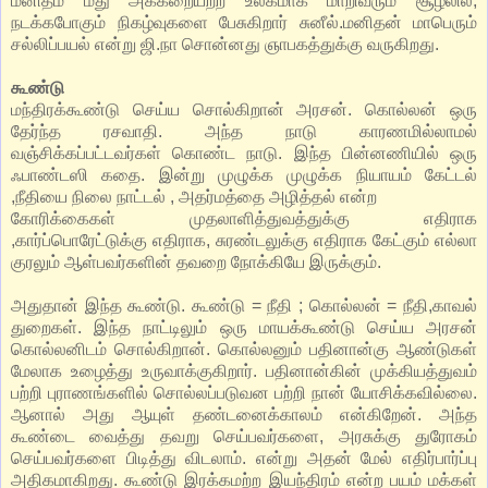
மனிதம் மீது அக்கறையற்ற உலகமாக மாறிவரும் சூழலில்,
நடக்கபோகும் நிகழ்வுகளை பேசுகிறார் சுனீல்.மனிதன் மாபெரும்
சல்லிப்பயல் என்று ஜி.நா சொன்னது ஞாபகத்துக்கு வருகிறது.
கூண்டு
மந்திரக்கூண்டு செய்ய சொல்கிறான் அரசன். கொல்லன் ஒரு
தேர்ந்த ரசவாதி. அந்த நாடு காரணமில்லாமல்
வஞ்சிக்கப்பட்டவர்கள் கொண்ட நாடு. இந்த பின்னணியில் ஒரு
ஃபாண்டஸி கதை. இன்று முழுக்க முழுக்க நியாயம் கேட்டல்
,நீதியை நிலை நாட்டல் , அதர்மத்தை அழித்தல் என்ற
கோரிக்கைகள் முதலாளித்துவத்துக்கு எதிராக
,கார்ப்பொரேட்டுக்கு எதிராக, சுரண்டலுக்கு எதிராக கேட்கும் எல்லா
குரலும் ஆள்பவர்களின் தவறை நோக்கியே இருக்கும்.
அதுதான் இந்த கூண்டு. கூண்டு = நீதி ; கொல்லன் = நீதி,காவல்
துறைகள். இந்த நாட்டிலும் ஒரு மாயக்கூண்டு செய்ய அரசன்
கொல்லனிடம் சொல்கிறான். கொல்லனும் பதினான்கு ஆண்டுகள்
மேலாக உழைத்து உருவாக்குகிறார். பதினான்கின் முக்கியத்துவம்
பற்றி புராணங்களில் சொல்லப்படுவன பற்றி நான் யோசிக்கவில்லை.
ஆனால் அது ஆயுள் தண்டனைக்காலம் என்கிறேன். அந்த
கூண்டை வைத்து தவறு செய்பவர்களை, அரசுக்கு துரோகம்
செய்பவர்களை பிடித்து விடலாம். என்று அதன் மேல் எதிர்பார்ப்பு
அதிகமாகிறது. கூண்டு இரக்கமற்ற இயந்திரம் என்ற பயம் மக்கள்