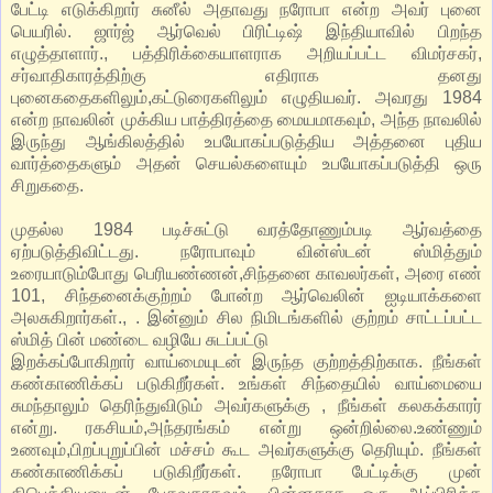
பேட்டி எடுக்கிறார் சுனீல் அதாவது நரோபா என்ற அவர் புனை
பெயரில். ஜார்ஜ் ஆர்வெல் பிரிட்டிஷ் இந்தியாவில் பிறந்த
எழுத்தாளார்., பத்திரிக்கையாளராக அறியப்பட்ட விமர்சகர்,
சர்வாதிகாரத்திற்கு எதிராக தனது
புனைகதைகளிலும்,கட்டுரைகளிலும் எழுதியவர். அவரது 1984
என்ற நாவலின் முக்கிய பாத்திரத்தை மையமாகவும், அந்த நாவலில்
இருந்து ஆங்கிலத்தில் உபயோகப்படுத்திய அத்தனை புதிய
வார்த்தைகளும் அதன் செயல்களையும் உபயோகப்படுத்தி ஒரு
சிறுகதை.
முதல்ல 1984 படிச்சுட்டு வரத்தோணும்படி ஆர்வத்தை
ஏற்படுத்திவிட்டது. நரோபாவும் வின்ஸ்டன் ஸ்மித்தும்
உரையாடும்போது பெரியண்ணன்,சிந்தனை காவலர்கள், அரை எண்
101, சிந்தனைக்குற்றம் போன்ற ஆர்வெலின் ஐடியாக்களை
அலசுகிறார்கள்., . இன்னும் சில நிமிடங்களில் குற்றம் சாட்டப்பட்ட
ஸ்மித் பின் மண்டை வழியே சுடப்பட்டு
இறக்கப்போகிறார் வாய்மையுடன் இருந்த குற்றத்திற்காக. நீங்கள்
கண்காணிக்கப் படுகிறீர்கள். உங்கள் சிந்தையில் வாய்மையை
சுமந்தாலும் தெரிந்துவிடும் அவர்களுக்கு , நீங்கள் கலகக்காரர்
என்று. ரகசியம்,அந்தரங்கம் என்று ஒன்றில்லை.உண்ணும்
உணவும்,பிறப்புறுப்பின் மச்சம் கூட அவர்களுக்கு தெரியும். நீங்கள்
கண்காணிக்கப் படுகிறீர்கள். நரோபா பேட்டிக்கு முன்