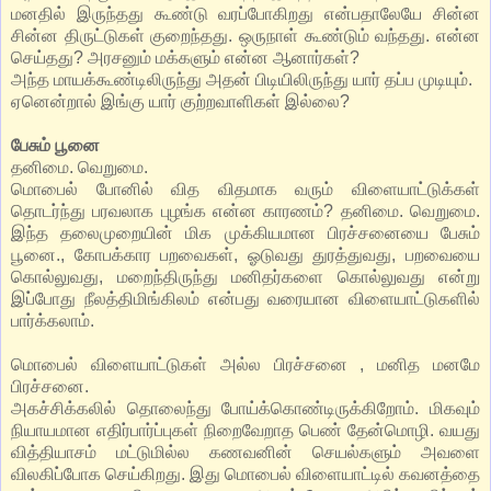
மனதில் இருந்தது கூண்டு வரப்போகிறது என்பதாலேயே சின்ன
சின்ன திருட்டுகள் குறைந்தது. ஒருநாள் கூண்டும் வந்தது. என்ன
செய்தது? அரசனும் மக்களும் என்ன ஆனார்கள்?
அந்த மாயக்கூண்டிலிருந்து அதன் பிடியிலிருந்து யார் தப்ப முடியும்.
ஏனென்றால் இங்கு யார் குற்றவாளிகள் இல்லை?
பேசும் பூனை
தனிமை. வெறுமை.
மொபைல் போனில் வித விதமாக வரும் விளையாட்டுக்கள்
தொடர்ந்து பரவலாக புழங்க என்ன காரணம்? தனிமை. வெறுமை.
இந்த தலைமுறையின் மிக முக்கியமான பிரச்சனையை பேசும்
பூனை., கோபக்கார பறவைகள், ஓடுவது துரத்துவது, பறவையை
கொல்லுவது, மறைந்திருந்து மனிதர்களை கொல்லுவது என்று
இப்போது நீலத்திமிங்கிலம் என்பது வரையான விளையாட்டுகளில்
பார்க்கலாம்.
மொபைல் விளையாட்டுகள் அல்ல பிரச்சனை , மனித மனமே
பிரச்சனை.
அகச்சிக்கலில் தொலைந்து போய்க்கொண்டிருக்கிறோம். மிகவும்
நியாயமான எதிர்பார்ப்புகள் நிறைவேறாத பெண் தேன்மொழி. வயது
வித்தியாசம் மட்டுமில்ல கணவனின் செயல்களும் அவளை
விலகிப்போக செய்கிறது. இது மொபைல் விளையாட்டில் கவனத்தை