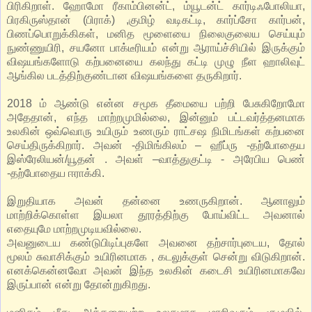
பிரிகிறாள். ஹோமோ ரீகாம்பினன்ட், ம்யூடன்ட் கார்டிஃபோலியா,
பிரகிருஸ்தான் (பிராக்) ,குமிழ் வடிகட்டி, கார்ப்சோ கார்பன்,
பிணப்பொறுக்கிகள், மனித மூளையை நிலைகுலைய செய்யும்
நுண்ணுயிரி, சயனோ பாக்டீரியம் என்று ஆராய்ச்சியில் இருக்கும்
விஷயங்களோடு கற்பனையை கலந்து கட்டி முழு நீள ஹாலிவுட்
ஆங்கில படத்திற்குண்டான விஷயங்களை தருகிறார்.
2018 ம் ஆண்டு என்ன சமூக தீமையை பற்றி பேசுகிறோமோ
அதேதான், எந்த மாற்றமுமில்லை, இன்னும் பட்டவர்த்தனமாக
உலகின் ஒவ்வொரு உயிரும் உணரும் ராட்சஷ நிமிடங்கள் கற்பனை
செய்திருக்கிறார். அவன் -திமிங்கிலம் – ஹீப்ரு -தற்போதைய
இஸ்ரேலியன்/யூதன் . அவள் –வாத்துகுட்டி - அரேபிய பெண்
-தற்போதைய ஈராக்கி.
இறுதியாக அவன் தன்னை உணருகிறான். ஆனாலும்
மாற்றிக்கொள்ள இயலா தூரத்திற்கு போய்விட்ட அவனால்
எதையுமே மாற்றமுடியவில்லை.
அவனுடைய கண்டுபிடிப்புகளே அவனை தற்சார்புடைய, தோல்
மூலம் சுவாசிக்கும் உயிரினமாக , கடலுக்குள் சென்று விடுகிறான்.
எனக்கென்னவோ அவன் இந்த உலகின் கடைசி உயிரினமாகவே
இருப்பான் என்று தோன்றுகிறது.