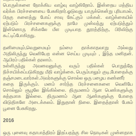
பொருள்களை நோக்கிய வாழ்வு வாழ்கிறோம். இன்றைய மத்திய
வர்க்க பிரச்சனையை பேசுகிறார்.ஓடுவது யாருக்கென்று புரியாமல்,
பிறகு களைத்து போய் சாவு கேட்கும் மக்கள். வாழ்க்கையில்
ஏற்படும் பிரச்சனைகளுக்கு நாமே முன்வந்து ஏற்படுத்தும்
இன்னொரு சிக்கலே மீள முடியாத தூரத்திற்கு, பிரிவிற்கு
கூட்டிப்போகிறது.
தனிமையும்,வெறுமையும் நம்மை தாக்காதவாறு அல்லது
அதிலிருந்து வெளியேற என்ன செய்ய முடியும் , இந்த மனிதன்.
ஆயிரம் பதில்கள் தரலாம்.
உள்ளிருந்து அவனவனுக்கு வரும் பதில்கள் பொறுத்தே
நிச்சயிக்கப்படுகிறது மீதி வாழ்க்கை. பெரும்பாலும் குடி,போதைக்கு
தஞ்சமடைவார்கள்.அவர்களுக்கு சொல்ல ஒரு பழைய கண்ணீர்
கதை இருக்கும். மனம் சார்ந்த பிரச்சனைகளை வெளியே
சொல்லும் சூழலே இங்கில்லை. திருமணம் ஆன பெண்களுக்கு
சுத்தமாக இல்லை. திருமணம் ஆன ஆண்களுக்கு போதை
விடுதிகளே அடைக்கலம். இதுதான் நிலை. இதைத்தான் பேசும்
பூனை பேசுகிறது.
2016
ஒரு புனைவு கதாபாத்திரம் இறப்பதற்கு சில நொடிகள் முன்னதாக