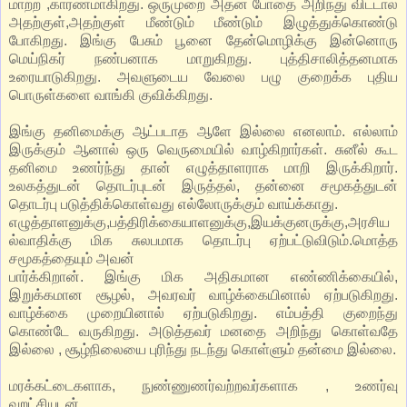
மாற்ற ,காரணமாகிறது. ஒருமுறை அதன் போதை அறிந்து விட்டால்
அதற்குள்,அதற்குள் மீண்டும் மீண்டும் இழுத்துக்கொண்டு
போகிறது. இங்கு பேசும் பூனை தேன்மொழிக்கு இன்னொரு
மெய்நிகர் நண்பனாக மாறுகிறது. புத்திசாலித்தனமாக
உரையாடுகிறது. அவளுடைய வேலை பழு குறைக்க புதிய
பொருள்களை வாங்கி குவிக்கிறது.
இங்கு தனிமைக்கு ஆட்படாத ஆளே இல்லை எனலாம். எல்லாம்
இருக்கும் ஆனால் ஒரு வெருமையில் வாழ்கிறார்கள். சுனீல் கூட
தனிமை உணர்ந்து தான் எழுத்தாளராக மாறி இருக்கிறார்.
உலகத்துடன் தொடர்புடன் இருத்தல், தன்னை சமூகத்துடன்
தொடர்பு படுத்திக்கொள்வது எல்லோருக்கும் வாய்க்காது.
எழுத்தாளனுக்கு,பத்திரிக்கையாளனுக்கு,இயக்குனருக்கு,அரசிய
ல்வாதிக்கு மிக சுலபமாக தொடர்பு ஏற்பட்டுவிடும்.மொத்த
சமூகத்தையும் அவன்
பார்க்கிறான். இங்கு மிக அதிகமான எண்ணிக்கையில்,
இறுக்கமான சூழல், அவரவர் வாழ்க்கையினால் ஏற்படுகிறது.
வாழ்க்கை முறையினால் ஏற்படுகிறது. எம்பத்தி குறைந்து
கொண்டே வருகிறது. அடுத்தவர் மனதை அறிந்து கொள்வதே
இல்லை , சூழ்நிலையை புரிந்து நடந்து கொள்ளும் தன்மை இல்லை.
மரக்கட்டைகளாக, நுண்ணுணர்வற்றவர்களாக , உணர்வு
வறட்சியுடன்