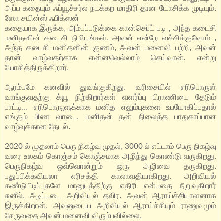
அப்ப கதையும் ஃப்யூச்சர்ல நடக்கற மாதிரி தான யோசிக்க முடியும்.
ஸோ சயின்ஸ் ஃபிக்ஸன்
கதையாக இருக்க, அம்புப்படுக்கை கான்செப்ட் படி , அந்த கடைசி
மனிதனின் கடைசி நிமிடங்கள். அவன் என்றே வச்சிக்குவோம் ,
அந்த கடைசி மனிதனின் குணம், அவன் மனைவி பற்றி, அவன்
தான் வாழ்வதற்காக என்னவெல்லாம் செய்வான். என்று
யோசித்திருக்கிறார்.
ஆரம்பமே கனவில் துவங்குகிறது. வரிசையில் எரிபொருள்
வாங்குவதற்கு க்யூ நிற்கிறார்கள் வளர்ப்பு பிராணியை தேடும்
பாட்டி... எரிபொருளுக்காக மனித எலும்புகளை உபயோகிப்பதால்
எங்கும் பிண வாடை. மனிதன் தன் நிலைத்த பாதுகாப்பான
வாழ்வுக்கான தேடல்.
2020 ல் முதலாம் பெரு நிகழ்வு முதல், 3000 ல் எட்டாம் பெரு நிகழ்வு
வரை உலகம் கொஞ்சம் கொஞ்சமாக அழிந்து கொண்டு வருகிறது.
பெருநிகழ்வு ஒவ்வொன்றும் ஒரு அழிவை தருகிறது.
புதுப்பிக்கவியலா எரிசக்தி காலாவதியாகிறது. அறிவியல்
கண்டுபிடிப்புகளே மானுடத்திற்கு எதிரி என்பதை நிறுவுகிறார்
சுனீல். அடிப்படை அறிவியல் தவிர. அவன் ஆராய்ச்சியாளனாக
இருக்கிறான். அவனுடைய அறிவியல் ஆராய்ச்சியும் ராணுவமும்
சேருவதை அவன் மனைவி விரும்பவில்லை.