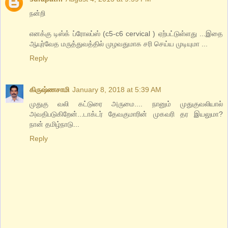
நன்றி
எனக்கு டிஸ்க் ப்ரோலப்ஸ் (c5-c6 cervical ) ஏற்பட்டுள்ளது ...இதை
ஆயுர்வேத மருத்துவத்தில் முழவதுமாக சரி செய்ய முடியுமா ...
Reply
கிருஷ்ணசாமி
January 8, 2018 at 5:39 AM
முதுகு வலி கட்டுரை அருமை.... நானும் முதுகுவலியால்
அவதிபடுகிறேன்...டாக்டர் தேவகுமாரின் முகவரி தர இயலுமா?
நான் தமிழ்நாடு...
Reply