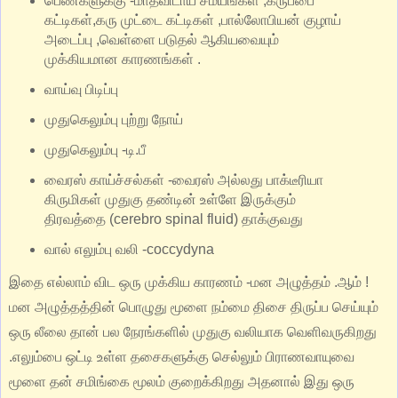
பெண்களுக்கு -மாதவிடாய் சமயங்கள் ,கருப்பை
கட்டிகள்,கரு முட்டை கட்டிகள் ,பால்லோபியன் குழாய்
அடைப்பு ,வெள்ளை படுதல் ஆகியவையும்
முக்கியமான காரணங்கள் .
வாய்வு பிடிப்பு
முதுகெலும்பு புற்று நோய்
முதுகெலும்பு -டி.பீ
வைரஸ் காய்ச்சல்கள் -வைரஸ் அல்லது பாக்டீரியா
கிருமிகள் முதுகு தண்டின் உள்ளே இருக்கும்
திரவத்தை (cerebro spinal fluid) தாக்குவது
வால் எலும்பு வலி -coccydyna
இதை எல்லாம் விட ஒரு முக்கிய காரணம் -மன அழுத்தம் .ஆம் !
மன அழுத்தத்தின் பொழுது மூளை நம்மை திசை திருப்ப செய்யும்
ஒரு லீலை தான் பல நேரங்களில் முதுகு வலியாக வெளிவருகிறது
.எலும்பை ஒட்டி உள்ள தசைகளுக்கு செல்லும் பிராணவாயுவை
மூளை தன் சமிங்கை மூலம் குறைக்கிறது அதனால் இது ஒரு