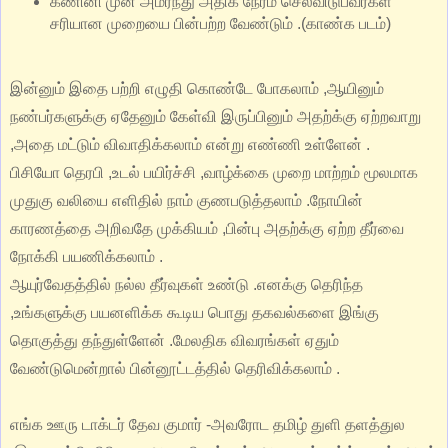
கணினி முன் அமர்ந்து அதிக நேரம் செலவிடுபவர்கள்
சரியான முறையை பின்பற்ற வேண்டும் .(காண்க படம்)
இன்னும் இதை பற்றி எழுதி கொண்டே போகலாம் ,ஆயினும்
நண்பர்களுக்கு ஏதேனும் கேள்வி இருப்பினும் அதற்க்கு ஏற்றவாறு
,அதை மட்டும் விவாதிக்கலாம் என்று எண்ணி உள்ளேன் .
பிசியோ தெரபி ,உடல் பயிர்ச்சி ,வாழ்க்கை முறை மாற்றம் மூலமாக
முதுகு வலியை எளிதில் நாம் குணபடுத்தலாம் .நோயின்
காரணத்தை அறிவதே முக்கியம் ,பின்பு அதற்க்கு ஏற்ற தீர்வை
நோக்கி பயணிக்கலாம் .
ஆயுர்வேதத்தில் நல்ல தீர்வுகள் உண்டு .எனக்கு தெரிந்த
,உங்களுக்கு பயனளிக்க கூடிய பொது தகவல்களை இங்கு
தொகுத்து தந்துள்ளேன் .மேலதிக விவரங்கள் ஏதும்
வேண்டுமென்றால் பின்னூட்டத்தில் தெரிவிக்கலாம் .
எங்க ஊரு டாக்டர் தேவ குமார் -அவரோட தமிழ் துளி தளத்துல