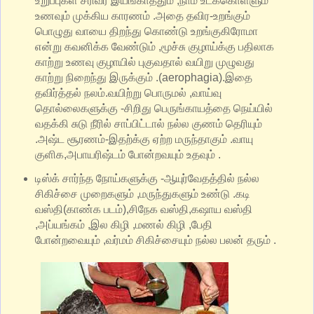
உறுப்புகள் சரிவர இயங்காததும் ,நாம் உட்க்கொள்ளும்
உணவும் முக்கிய காரணம் .அதை தவிர-உறங்கும்
பொழுது வாயை திறந்து கொண்டு உறங்குகிரோமா
என்று கவனிக்க வேண்டும் ,மூச்சு குழாய்க்கு பதிலாக
காற்று உணவு குழாயில் புகுவதால் வயிறு முழுவது
காற்று நிறைந்து இருக்கும் .(aerophagia).இதை
தவிர்த்தல் நலம்.வயிற்று பொருமல் ,வாய்வு
தொல்லைகளுக்கு -சிறிது பெருங்காயத்தை நெய்யில்
வதக்கி சுடு நீரில் சாப்பிட்டால் நல்ல குணம் தெரியும்
.அஷ்ட சூரணம்-இதற்க்கு ஏற்ற மருந்தாகும் .வாயு
குளிக,அபாயரிஷ்டம் போன்றவயும் உதவும் .
டிஸ்க் சார்ந்த நோய்களுக்கு -ஆயுர்வேதத்தில் நல்ல
சிகிச்சை முறைகளும் ,மருந்துகளும் உண்டு .கடி
வஸ்தி(காண்க படம்),சிநேக வஸ்தி,கஷாய வஸ்தி
,அப்யங்கம் ,இல கிழி ,மணல் கிழி ,பேதி
போன்றவையும் ,வர்மம் சிகிச்சையும் நல்ல பலன் தரும் .