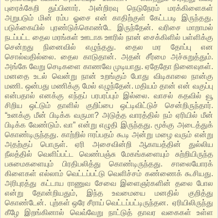
புரைக்கேறி துப்பினார். அன்றிரவு நெடுநேரம் மரக்கிளைகள்
அறுபடும் மின் ரம்ப ஓசை என் காதிற்குள் கேட்டபடி இருந்தது.
படுக்கையில் புரண்டுக்கொண்டே இருந்தேன். வரிசை மாறாமல்
நடப்பட்ட தைல மரங்கள் ஊடாக ஊரில் நான் சைக்கிளில் பள்ளிக்கு
சென்றது நினைவில் எழுந்தது. தைல மர தோப்பு என
சொல்வதில்லை. தைல காடுதான். அதன் சீர்மை அச்சுறுத்தும்.
அங்கே வேறு செடிகளை காணவே முடியாது. ஏதேதோ நினைவுகள்.
மனதை உடல் வென்று நான் உறங்கும் போது விடிகாலை நான்கு
மணி. ஒன்பது மணிக்கு மேல் எழுந்தேன். மதியம் தான் என் வகுப்பு
என்பதால் எனக்கு எந்தப் பரபரப்பும் இல்லை. வாசல் கதவில் வூ
சிறிய ஒட்டும் தாளில் குறிப்பை ஒட்டிவிட்டுச் சென்றிருந்தார்.
“உனக்கு மீன் பிடிக்க வருமா? அடுத்த வாரத்தில் நம் ஏரியில் மீன்
பிடிக்க வேண்டும். வா” என்று எழுதி இருந்தது. மூக்கு அடைத்துக்
கொண்டிருந்தது. காற்றில் ஈரப்பதம் கூடி அன்று மழை வரும் என்று
அதற்குப் பொருள். ஏரி அசைவின்றி ஆகாயத்தின் துல்லிய
நீலத்தில் வெளிப்பட்ட வெண்பஞ்சு மேகங்களையும் சுற்றியிருந்த
பசுமைகளையும் பிரதிபலித்து கொண்டிருந்தது. சாலையோரக்
கிளைகள் எல்லாம் வெட்டப்பட்டு வெளிச்சம் கண்ணைக் கூசியது.
அரிபுரத்து கட்டாய ராணுவ சேவை இளைஞர்களின் தலை போல
என்று தோன்றியதும், இந்த உவமையை மனதில் குறித்து
கொண்டேன். புற்கள் ஒரே சீராய் வெட்டப்பட்டிருந்தன. ஏரியிலிருந்து
கீழே இறங்கினால் வெவ்வேறு நாட்டுத் தாவர வகைகள் உள்ள