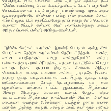
சென்றாலும் இரவு எத்தனை மணி ஆனாலும் கதவைத் தட்டி
“இங்கே உனக்கொரு பெண் கிடைத்துவிட்டால் போல” என்று கேலி
செய்யவில்லை என்றால் அவருக்கு உறக்கம் வராது. முதல் மாதம்
முடிவதற்குள்ளேயே வில்லியம் எனக்கு நல்ல நண்பராக ஆனார்.
எங்கள் முதல் பியர் சந்திப்பின்போது தான் தனது சீனப் பெயரைக்
கூறினார். அப்படித் தன்னை அவர் வெளிப்படுத்துவது மிகவும்
அரிது என்பதைப் பின்னர் அறிந்துகொண்டேன்.
“இங்கே சீனர்கள் பலருக்கும் இரண்டு பெயர்கள். ஒன்று சீனப்
பெயர்” என நெற்றிச் சுருக்கங்கள் தெரிய சிரித்தார். “எனக்கு
என்ன வயதிருக்கும் என்று எண்ணுகிறாய்?” என்றார்
புன்னகைத்தபடி. நான் அரிபுரத்தை வந்தடைந்த புதிதில் எப்போதும்
எனக்கு இந்தக் குழப்பம் இருக்கும். சீனர்கள், அதிலும்
பெண்களின் வயதை என்னால் ஊகிக்க முடிந்ததே இல்லை.
நாற்பது ஐம்பது வயதுடையவர்கள் கூட இருபது முப்பது வயது
மதிக்கத்தக்கவர்கள் போலத் தோன்றுவார்கள். என் கண்
பழகவில்லை என்பதால் ஏற்பட்ட குழப்பமாகவும் இருக்கலாம்.
அல்லது அரிபுரத்துப் பெண்கள் உடலைப் பேணும் விதம்
காரணமாகவும் இருக்கலாம். காலப்போக்கில் அவர்கள் அணியும்
உடைகளை வைத்தும் பேச்சுக்களை வைத்தும் ஓரளவு வயதை
ஊகிக்க முடிந்தது. கல்லூரி செல்லும் மகள், கண் ஓரம் தெரியும்