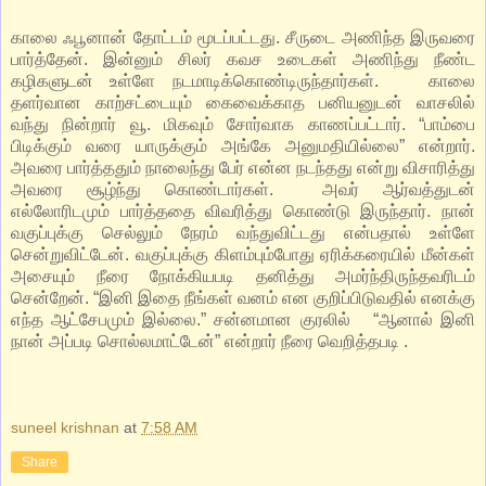
காலை ஃபூனான் தோட்டம் மூடப்பட்டது. சீருடை அணிந்த இருவரை
பார்த்தேன். இன்னும் சிலர் கவச உடைகள் அணிந்து நீண்ட
கழிகளுடன் உள்ளே நடமாடிக்கொண்டிருந்தார்கள். காலை
தளர்வான காற்சட்டையும் கைவைக்காத பனியனுடன் வாசலில்
வந்து நின்றார் வூ. மிகவும் சோர்வாக காணப்பட்டார். “பாம்பை
பிடிக்கும் வரை யாருக்கும் அங்கே அனுமதியில்லை” என்றார்.
அவரை பார்த்ததும் நாலைந்து பேர் என்ன நடந்தது என்று விசாரித்து
அவரை சூழ்ந்து கொண்டார்கள். அவர் ஆர்வத்துடன்
எல்லோரிடமும் பார்த்ததை விவரித்து கொண்டு இருந்தார். நான்
வகுப்புக்கு செல்லும் நேரம் வந்துவிட்டது என்பதால் உள்ளே
சென்றுவிட்டேன். வகுப்புக்கு கிளம்பும்போது ஏரிக்கரையில் மீன்கள்
அசையும் நீரை நோக்கியபடி தனித்து அமர்ந்திருந்தவரிடம்
சென்றேன். “இனி இதை நீங்கள் வனம் என குறிப்பிடுவதில் எனக்கு
எந்த ஆட்சேபமும் இல்லை.” சன்னமான குரலில் “ஆனால் இனி
நான் அப்படி சொல்லமாட்டேன்” என்றார் நீரை வெறித்தபடி .
suneel krishnan
at
7:58 AM
Share