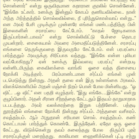
சொன்னார்” என்று ஒருவிதமான கறாரான குரலில் சொன்னேன்.
“இங்கே உட்கார். உனக்கு இன்னும் கோபம் தணியவில்லை.. நான்
அந்த அர்த்தத்தில் சொல்லவில்லை, நீ புரிந்துகொள்வாய் என்று..”
என அவர் பேசி முடிக்கும் முன்னரே எங்கள் மண்டபத்திற்கு பின்
இலைகளின் சரசரப்பை கேட்டோம். “காதல் ஜோடிகளாக
இருப்பார்கள்..பாவம்” என்று சொல்லிவிட்டு பேச்சை தொடர
முயன்றார். சைகையால் அவரை அமைதிப்படுத்தினேன். சரசரப்பு
எங்களை நெருங்குவதை இருவருமே கேட்டோம். என் பரபரப்பை
பார்த்ததும் அவருக்கு சிரிப்பாக வந்தது. “இங்கே என்ன புலியா
வரப்போகிறது? ஏன் உனக்கு இவ்வளவு பரபரப்பு” என்றபடி
என்னிடமிருந்த கைவிளக்கை வாங்கி ஓசை வந்த திசையை
நோக்கி அடித்தார். பிரம்மாண்டமான சர்ப்பம் எங்கள் முன்
படமெடுத்து நின்றது. அதன் தலை என் இரு உள்ளங்கை அகலம்.
விளக்கொளியில் அதன் மஞ்சள் நிறம் பொன் போல மின்னியது. “ஓ
ஷிட். ..ஓ ஷிட்” என பதறி எழுந்தார். “இது எங்கே…இங்கே” என்று
குழம்பினார். அதன் சீரான சீற்றத்தை கேட்டதும் இதயம் தாறுமாறாக
படபடத்தது. அவர் வலக்கரத்தை இறுக பற்றினேன். பத்தடி
தூரத்தில் எங்களை நோக்கி நின்றது சர்ப்பம். அத்தனை வசீகரம்.
சவுந்தர்யம். ஆம் அதுதான் சரியான சொல். சவுந்தர்யம். கண்
கொட்டாமல் பார்த்துக் கொண்டே இருந்தேன். ஏதோ ஒரு ஓசை
கேட்டது. விடுக்கென்று தவம் கலைந்தது போல திரும்பி புதர்
சரசரப்புக்குள் மறைந்தது. காலியான ஹைனிக்கென் புட்டி சற்று