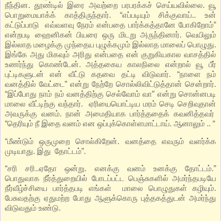
நீந்தின. தூண்டில் இரை அவற்றை பரபரக்கச் செய்யவில்லை. வூ
பொறுமையாக்க் காத்திருந்தார். “எப்படியும் சிக்குவாய்.. உன்
கட்டுப்பாடு எவ்வளவு நேரம் என்பதை பார்க்கத்தானே போகிறோம்”
என்றபடி ஹைனிகன் பியரை ஒரு மிடறு அருந்தினார். வெயிலும்
இல்லாத மழைக்கு முந்தைய புழுக்கமும் இல்லாத மாலைப் பொழுது.
இங்கே அது மிகவும் அரிது என்பதை என் குறுகியகால வாசத்தில்
உணர்ந்து கொண்டேன். அத்தகைய காலநிலை என்றால் வூ பீர்
புட்டிகளுடன் என் வீட்டு கதவை தட்டி விடுவார். “நாளை நம்
வனத்தில் வேட்டை” என்று நேற்றே சொல்லிவிட்டுத்தான் சென்றார்.
“இப்போது நாம் நம் வனத்திற்கு செல்வோம் வா” என்று சொன்னபடி
மாலை வீட்டிற்கு வந்தார். ஏரியையொட்டிய மரம் செடி செறிவுதான்
அவருக்கு வனம். நான் அமைதியாக பார்த்ததைக் கவனித்தவர்
“தெரியும் நீ இதை வனம் என ஒப்புக்கொள்ளமாட்டாய். ஆனாலும் .. “
“மீண்டும் ஒருமுறை சொல்கிறேன். வனத்தை எவரும் வளர்க்க
முடியாது. இது தோட்டம்”.
“சரி சரி..ஏதோ ஒன்று. எனக்கு வனம் உனக்கு தோட்டம்.”
பொதுவாக நீர்த்துறையில் போடப்பட்ட பெஞ்சுகளில் அமர்ந்தபடியே
நீர்வீழ்ச்சியை பார்த்தபடி எங்கள் மாலை பொழுதுகள் கழியும்.
பேசுவதற்கு ஏதுமற்ற போது ஆளுக்கொரு புத்தகத்துடன் அமர்ந்து
விடுவதும் உண்டு.