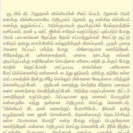
வூ மிங் லி, அதுதான் வில்லியமின் சீனப் பெயர். ஆனால் அவர்
எனக்கு வில்லியமாகவே அறிமுகம் ஆனார். வூ என்கிற வில்லியம்
எனக்கு ஒதுக்கப்பட்ட அடுக்குமாடிக் குடியிருப்பில் மேல்தளத்தில்
வசிப்பவர். நான் டி ஷர்ட் ஜீன்ஸ் சகிதம் வகுப்பிற்குப் புறப்படும் போது
அவர் பளபளவென தேய்த்த தோல் சப்பாத்துக்கள் கோட்டு சூட்டு
சகிதம் தனது சைக்கிளில் கல்லூரிக்குக் கிளம்புவார். முதல் முறை
அவரை அப்படிப் பார்த்த போது வினோதமாக உணர்ந்தேன்.
சிநேகத்துடன் புன்னகைத்தார். மாலை நடைக்கு எங்கள்
குடியிருப்புக்கு எதிரேயுள்ள செயற்கை ஏரியை சுற்றி நடக்கும் போது
காதில் ஹெட்போன் மாட்டியபடி கையில்லா பனியனை
போட்டுக்கொண்டு என்னைக் கடந்து ஓடுவார். ஏரிக்கு நடுவே உள்ள
மரப் பாலத்தில் நின்று கீழே செல்லும் மீன்களை வேடிக்கை பார்த்துக்
கொண்டிருப்பேன். சூரியன் மறைந்து செந்நிற கீற்றாக மறையும்
வரை வானத்தை வெறித்திருப்பேன். அடுத்த வகுப்புக்கான திட்டம்
மனதிற்குள் உருப்பெறும். அப்படியான ஒரு மாலைப் பொழுதில்
என்னருகே வந்து தன்னை அறிமுகம் செய்து கொண்டார்.
“வில்லியம் லி, நான் வரலாற்றுப் பேராசிரியர்.. நீங்கள் தமிழ்
எழுத்தாளர் என ஜான் சொன்னார். தொன்மையும் தொடர்ச்சியும்
உள்ள அபாரமான மொழி” என்ற போது சற்றுப் பெருமிதமாக
உணர்ந்தேன். என்னை அறிமுகம் செய்து கொண்டேன். நீரில் நீந்திய
நட்சத்திர ஆமையை அவர்தான் எனக்கு முதலில் சுட்டிக்