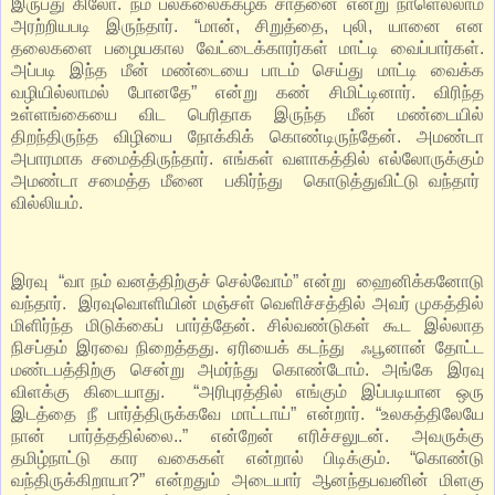
இருபது கிலோ. நம் பல்கலைக்கழக சாதனை என்று நாளெல்லாம்
அரற்றியபடி இருந்தார். “மான், சிறுத்தை, புலி, யானை என
தலைகளை பழையகால வேட்டைக்காரர்கள் மாட்டி வைப்பார்கள்.
அப்படி இந்த மீன் மண்டையை பாடம் செய்து மாட்டி வைக்க
வழியில்லாமல் போனதே” என்று கண் சிமிட்டினார். விரிந்த
உள்ளங்கையை விட பெரிதாக இருந்த மீன் மண்டையில்
திறந்திருந்த விழியை நோக்கிக் கொண்டிருந்தேன். அமண்டா
அபாரமாக சமைத்திருந்தார். எங்கள் வளாகத்தில் எல்லோருக்கும்
அமண்டா சமைத்த மீனை பகிர்ந்து கொடுத்துவிட்டு வந்தார்
வில்லியம்.
இரவு “வா நம் வனத்திற்குச் செல்வோம்” என்று ஹைனிக்கனோடு
வந்தார். இரவுவொளியின் மஞ்சள் வெளிச்சத்தில் அவர் முகத்தில்
மிளிர்ந்த மிடுக்கைப் பார்த்தேன். சில்வண்டுகள் கூட இல்லாத
நிசப்தம் இரவை நிறைத்தது. ஏரியைக் கடந்து ஃபூனான் தோட்ட
மண்டபத்திற்கு சென்று அமர்ந்து கொண்டோம். அங்கே இரவு
விளக்கு கிடையாது. “அரிபுரத்தில் எங்கும் இப்படியான ஒரு
இடத்தை நீ பார்த்திருக்கவே மாட்டாய்” என்றார். “உலகத்திலேயே
நான் பார்த்ததில்லை..” என்றேன் எரிச்சலுடன். அவருக்கு
தமிழ்நாட்டு கார வகைகள் என்றால் பிடிக்கும். “கொண்டு
வந்திருக்கிறாயா?” என்றதும் அடையார் ஆனந்தபவனின் மிளகு