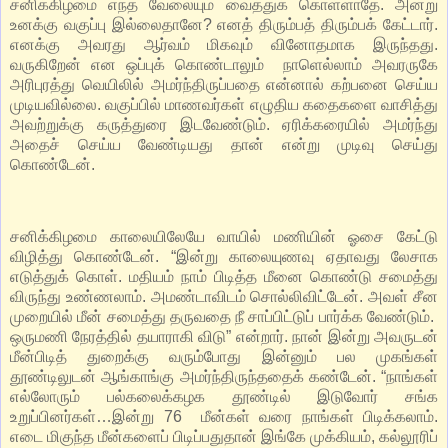
சனிக்கிழமை எந்த வேலையும் வைத்துக் கொள்ளாதே. அன்று
உனக்கு வகுப்பு இல்லைதானே? எனத் திரும்பத் திரும்பக் கேட்டார்.
எனக்கு அவரது ஆர்வம் மிகவும் வினோதமாக இருந்தது.
வருகிறேன் என ஒப்புக் கொண்டாலும் நாளெல்லாம் அவரருகே
அரிபுரத்து வெயிலில் அமர்ந்திருப்பதை என்னால் கற்பனை செய்ய
முடியவில்லை. வகுப்பில் மாணவர்கள் எழுதிய கதைகளை வாசித்து
அவற்றுக்கு கருத்துரை இடவேண்டும். ஏரிக்கரையில் அமர்ந்து
அதைச் செய்ய வேண்டியது தான் என்று முடிவு செய்து
கொண்டேன்.
சனிக்கிழமை காலையிலேயே வாயில் மணியின் ஓசை கேட்டு
விழித்து கொண்டேன். “இன்று காலையுணவு ஏதாவது லேசாக
எடுத்துக் கொள். மதியம் நாம் பிடித்த மீனை கொண்டு சமைத்து
விருந்து உண்ணலாம். அமண்டாவிடம் சொல்லிவிட்டேன். அவள் சீன
முறையில் மீன் சமைத்து தருவதை நீ சாப்பிட்டுப் பார்க்க வேண்டும்.
ஒருமணி நேரத்தில் தயாராகி விடு” என்றார். நான் இன்று அவருடன்
மீன்பிடித் துறைக்கு வரும்போது இன்னும் பல முகங்கள்
தூண்டிலுடன் ஆங்காங்கு அமர்ந்திருந்ததைக் கண்டேன். “நாங்கள்
எல்லோரும் பல்கலைக்கழக தூண்டில் இடுவோர் சங்க
உறுப்பினர்கள்…இன்று 76 மீன்கள் வரை நாங்கள் பிடிக்கலாம்.
எடை மிகுந்த மீன்களைப் பிடிப்பதுதான் இங்கே முக்கியம், கல்லூரிப்