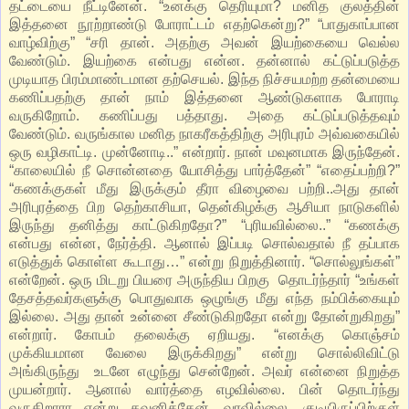
தட்டையை நீட்டினேன். “உனக்கு தெரியுமா? மனித குலத்தின்
இத்தனை நூற்றாண்டு போராட்டம் எதற்கென்று?” “பாதுகாப்பான
வாழ்விற்கு” “சரி தான். அதற்கு அவன் இயற்கையை வெல்ல
வேண்டும். இயற்கை என்பது என்ன. தன்னால் கட்டுப்படுத்த
முடியாத பிரம்மாண்டமான தற்செயல். இந்த நிச்சயமற்ற தன்மையை
கணிப்பதற்கு தான் நாம் இத்தனை ஆண்டுகளாக போராடி
வருகிறோம். கணிப்பது பத்தாது. அதை கட்டுப்படுத்தவும்
வேண்டும். வருங்கால மனித நாகரீகத்திற்கு அரிபுரம் அவ்வகையில்
ஒரு வழிகாட்டி. முன்னோடி..” என்றார். நான் மவுனமாக இருந்தேன்.
“காலையில் நீ சொன்னதை யோசித்து பார்த்தேன்” “எதைப்பற்றி?”
“கணக்குகள் மீது இருக்கும் தீரா விழைவை பற்றி..அது தான்
அரிபுரத்தை பிற தெற்காசியா, தென்கிழக்கு ஆசியா நாடுகளில்
இருந்து தனித்து காட்டுகிறதோ?” “புரியவில்லை..” “கணக்கு
என்பது என்ன, நேர்த்தி. ஆனால் இப்படி சொல்வதால் நீ தப்பாக
எடுத்துக் கொள்ள கூடாது…” என்று நிறுத்தினார். “சொல்லுங்கள்”
என்றேன். ஒரு மிடறு பியரை அருந்திய பிறகு தொடர்ந்தார் “உங்கள்
தேசத்தவர்களுக்கு பொதுவாக ஒழுங்கு மீது எந்த நம்பிக்கையும்
இல்லை. அது தான் உன்னை சீண்டுகிறதோ என்று தோன்றுகிறது”
என்றார். கோபம் தலைக்கு ஏறியது. “எனக்கு கொஞ்சம்
முக்கியமான வேலை இருக்கிறது” என்று சொல்லிவிட்டு
அங்கிருந்து உடனே எழுந்து சென்றேன். அவர் என்னை நிறுத்த
முயன்றார். ஆனால் வார்த்தை எழவில்லை. பின் தொடர்ந்து
வருகிறாரா என்று கவனித்தேன். வரவில்லை. குடியிருப்பிற்குள்