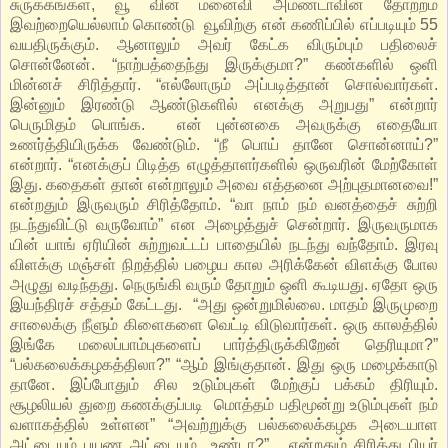
சுருக்கங்கள், வூ வின் மனைவி அமண்டாவின் தோற்றம்
இவற்றையெல்லாம் கொண்டு வூவிற்கு என் கணிப்பில் எப்படியும் 55
வயதிருக்கும். ஆனாலும் அவர் கேட்க விரும்பும் பதிலைச்
சொன்னேன். “நாற்பத்தைந்து இருக்குமா?” கண்களில் ஒளி
மின்னச் சிரித்தார். “எல்லோரும் அப்படித்தான் சொல்வார்கள்.
இன்னும் இரண்டு ஆண்டுகளில் எனக்கு அறுபது” என்றார்
பெருமிதம் பொங்க. என் புன்னகை அவருக்கு எதையோ
உணர்த்தியிருக்க வேண்டும். “நீ பொய் தானே சொன்னாய்?”
என்றார். “எனக்குப் பிடித்த எழுத்தாளர்களில் ஒருவரின் மேற்கோள்
இது. கதைகள் தான் என்றாலும் அவை எத்தனை அற்புதமானவை!”
என்றதும் இருவரும் சிரித்தோம். “வா நாம் நம் வனத்தைச் சுற்றி
நடந்துவிட்டு வருவோம்” என அழைத்துச் சென்றார். இருவருமாக
யின் யாங் ஏரியின் சுற்றுவட்டப் பாதையில் நடந்து வந்தோம். இரவு
விளக்கு மஞ்சள் நிறத்தில் பழைய கால அரிக்கேன் விளக்கு போல
அழுது வடிந்தது. நெருங்கி வரும் தோறும் ஒளி கூடியது. ஏதோ ஒரு
இயந்திரச் சத்தம் கேட்டது. “அது ஒன்றுமில்லை. மாதம் இருமுறை
சாலைக்கு நீளும் கிளைகளை வெட்டி விடுவார்கள். ஒரு காலத்தில்
இங்கே மலைப்பாம்புகளைப் பார்த்திருக்கிறேன் தெரியுமா?”
“பல்கலைக்கழகத்திலா?” “ஆம் இங்குதான். இது ஒரு மழைக்காடு
தானே. இப்போதும் சில உடும்புகள் மேற்குப் பக்கம் திரியும்.
சூழலியல் துறை கணக்குப்படி மொத்தம் பதிமூன்று உடும்புகள் நம்
வளாகத்தில் உள்ளன” “அவற்றுக்கு பல்கலைக்கழக அடையாள
அட்டையும் பயண அட்டையும் உண்டா?” என்றதும் சிரித்து பியர்