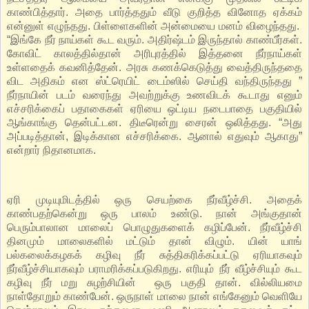
காண்பித்தார். அதை பார்த்ததும் வீடு குறித்த வினோத ஏக்கம்
என்னுள் எழுந்தது. பிள்ளைகளின் அன்மையை மனம் விழைந்தது.
“இங்கே நீர் நாய்கள் கூட வரும். அதிர்ஷ்டம் இருந்தால் காண்பீர்கள்.
கோவிட் காலத்தில்தான் அரிபுரத்தில் இத்தனை நீர்நாய்கள்
உள்ளதைக் கவனித்தேன். அரசு கணக்கெடுத்து வைத்திருந்ததை
விட அதிகம் என ஸ்ட்ரெயிட் டைம்ஸில் செய்தி வந்திருந்தது ”
நீர்நாயின் படம் வரைந்து அவற்றுக்கு உணவிடக் கூடாது எனும்
எச்சரிக்கைப் பதாகைகள் ஏரியை ஒட்டிய நடைபாதை பகுதியில்
ஆங்காங்கு தென்பட்டன. திடீரென்று சைரன் ஒலித்தது. “அது
அப்படித்தான், இடிக்கான எச்சரிக்கை. ஆனால் எதுவும் ஆகாது”
என்றார் நிதானமாக.
ஏரி முடியுமிடத்தில் ஒரு செயற்கை நீர்வீழ்ச்சி. அதைக்
காண்பதற்கென்று ஒரு பாலம் உண்டு. நான் அங்குதான்
பெரும்பாலான மாலைப் பொழுதுகளைக் கழிப்பேன். நீர்வீழ்ச்சி
தினமும் மாலைகளில் மட்டும் தான் விழும். யின் யாங்
பல்கலைக்கழகக் கழிவு நீர் சுத்திகரிக்கப்பட்டு ஏரியாகவும்
நீர்வீழ்ச்சியாகவும் பராமரிக்கப்படுகிறது. எரியும் நீர் வீழ்ச்சியும் கூட
கழிவு நீர் மறு சுழற்சியின் ஒரு பகுதி தான். வில்லியமை
நாள்தோறும் காண்பேன். ஒருநாள் மாலை நான் எங்கேனும் வெளியே