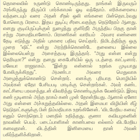
தொலைவில் உருண்டு கொண்டிருந்தது. நாங்கள் இருவரும்
அங்கிருந்து திரும்பி பார்க்காமல் ஓடி வந்தோம். எரிக்கரையை
வந்தடையும் வரை அதன் சீறல் ஒலி எங்களை பின்தொடர்வது
போலொரு பிரமை. இதய துடிப்பு சீரடைவதற்கு நெடுநேரம் ஆனது.
எனது குடியிருப்புக்குள் நுழைந்து குளிர்நீர் அருந்திய பிறகு தான்
சற்று அமைதியானோம். பிராணிகள் வாரியம் அவசர எண்ணை
தேடி எடுத்து அதில் புகாரை பதிவு செய்தார். நிமிடத்திற்கு ஒரு
முறை “ஷிட்” என்று அரற்றிக்கொண்டே தலையை இல்லை
இல்லையென்று அசைத்தபடி இருந்தார். “அது என்ன என்று
தெரியுமா?” என்று தனது கைபேசியில் ஒரு படத்தை காட்டினார்.
மலேயா ராஜநாகம். “இன்று என்னால் உறங்க முடியாது
போலிருக்கிறது”. அமண்டா அவரை மெதுவாக
அழைத்துக்கொண்டு சென்றார். எனக்கு புரியாத மொழியில்
அவர்கள் ஏதோ பேசியபடி மாடிக்கு சென்றார்கள். அவர் கண்ட
காட்சியை பரவசத்துடன் விவரித்து கொண்டிருக்க வேண்டும். இரவு
கண் மூடினால் அந்த நாகம் கண் முன் தோன்றியது. ஆனால் ஏனோ
அது என்னை அச்சுறுத்தவில்லை. அதன் இமையா விழியின் கீழ்
நெடுநாட்களுக்கு பின் நிம்மதியாக உறங்கினேன். ‘விடமேறிய கனவு’
எனும் சொற்றொடர் மனதில் உதித்தது. குணா கவியழகனின்
நாவலின் பெயர். படைப்பாளிகள் காண்பவை எல்லாம் விடமேறிய
கனவுதான். விடத்தின் இனிமையை தான் அவன்
பகிர்ந்தளிக்கிறான்.