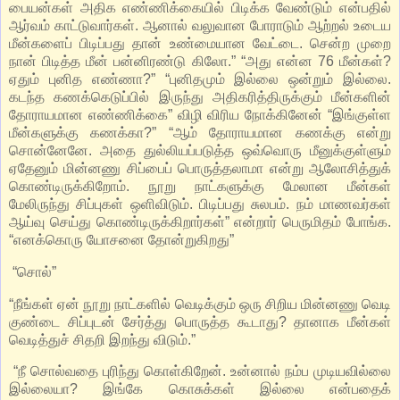
பையன்கள் அதிக எண்ணிக்கையில் பிடிக்க வேண்டும் என்பதில்
ஆர்வம் காட்டுவார்கள். ஆனால் வலுவான போராடும் ஆற்றல் உடைய
மீன்களைப் பிடிப்பது தான் உண்மையான வேட்டை. சென்ற முறை
நான் பிடித்த மீன் பன்னிரண்டு கிலோ.” “அது என்ன 76 மீன்கள்?
ஏதும் புனித எண்ணா?” “புனிதமும் இல்லை ஒன்றும் இல்லை.
கடந்த கணக்கெடுப்பில் இருந்து அதிகரித்திருக்கும் மீன்களின்
தோராயமான எண்ணிக்கை” விழி விரிய நோக்கினேன் “இங்குள்ள
மீன்களுக்கு கணக்கா?” “ஆம் தோராயமான கணக்கு என்று
சொன்னேனே. அதை துல்லியப்படுத்த ஒவ்வொரு மீனுக்குள்ளும்
ஏதேனும் மின்னணு சிப்பைப் பொருத்தலாமா என்று ஆலோசித்துக்
கொண்டிருக்கிறோம். நூறு நாட்களுக்கு மேலான மீன்கள்
மேலிருந்து சிப்புகள் ஒளிவிடும். பிடிப்பது சுலபம். நம் மாணவர்கள்
ஆய்வு செய்து கொண்டிருக்கிறார்கள்” என்றார் பெருமிதம் போங்க.
“எனக்கொரு யோசனை தோன்றுகிறது”
“சொல்”
“நீங்கள் ஏன் நூறு நாட்களில் வெடிக்கும் ஒரு சிறிய மின்னணு வெடி
குண்டை சிப்புடன் சேர்த்து பொருத்த கூடாது? தானாக மீன்கள்
வெடித்துச் சிதறி இறந்து விடும்.”
“நீ சொல்வதை புரிந்து கொள்கிறேன். உன்னால் நம்ப முடியவில்லை
இல்லையா? இங்கே கொசுக்கள் இல்லை என்பதைக்