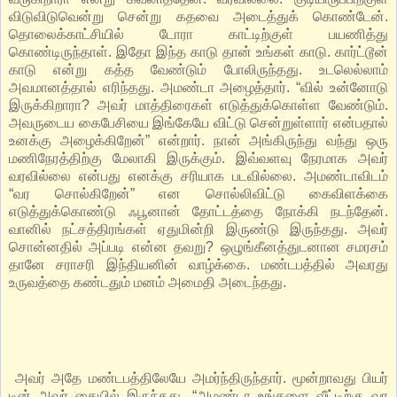
விடுவிடுவென்று சென்று கதவை அடைத்துக் கொண்டேன்.
தொலைக்காட்சியில் டோரா காட்டிற்குள் பயணித்து
கொண்டிருந்தாள். இதோ இந்த காடு தான் உங்கள் காடு. கார்ட்டூன்
காடு என்று கத்த வேண்டும் போலிருந்தது. உடலெல்லாம்
அவமானத்தால் எரிந்தது. அமண்டா அழைத்தார். “வில் உன்னோடு
இருக்கிறாரா? அவர் மாத்திரைகள் எடுத்துக்கொள்ள வேண்டும்.
அவருடைய கைபேசியை இங்கேயே விட்டு சென்றுள்ளார் என்பதால்
உனக்கு அழைக்கிறேன்” என்றார். நான் அங்கிருந்து வந்து ஒரு
மணிநேரத்திற்கு மேலாகி இருக்கும். இவ்வளவு நேரமாக அவர்
வரவில்லை என்பது எனக்கு சரியாக படவில்லை. அமண்டாவிடம்
“வர சொல்கிறேன்” என சொல்லிவிட்டு கைவிளக்கை
எடுத்துக்கொண்டு ஃபூனான் தோட்டத்தை நோக்கி நடந்தேன்.
வானில் நட்சத்திரங்கள் ஏதுமின்றி இருண்டு இருந்தது. அவர்
சொன்னதில் அப்படி என்ன தவறு? ஒழுங்கீனத்துடனான சமரசம்
தானே சராசரி இந்தியனின் வாழ்க்கை. மண்டபத்தில் அவரது
உருவத்தை கண்டதும் மனம் அமைதி அடைந்தது.
அவர் அதே மண்டபத்திலேயே அமர்ந்திருந்தார். மூன்றாவது பியர்
டின் அவர் கையில் இருந்தது. “அமண்டா உங்களை வீட்டிற்கு வர