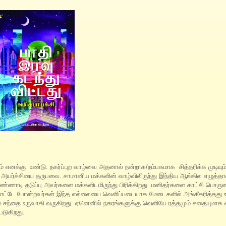
் எனக்கு உண்டு. நகர்ப்புற வாழ்வை அதனால் நன்றாக/நம்பகமாக சித்தரிக்க முடியு
அயர்ச்சியை தருபவை. சாமானிய மக்களின் வாழ்விலிருந்து இந்திய ஆங்கில எழுத்தா
கண்ணாடி தடுப்பு அவர்களை மக்களிடமிருந்து பிரிக்கிறது. மனிதர்களை காட்சி பொரு
ோட்டே போன்றவர்கள் இந்த எல்லையை வெளிப்படையாக மேடைகளில் அங்கீகரித்தது உ
சந்தை உருவாகி வருகிறது. ஏனெனில் நகரங்களுக்கு வெளியே ரத்தமும் சதையுமாக 
படுகிறது.