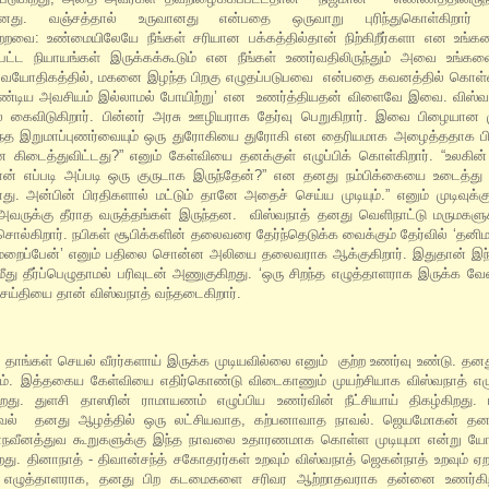
னது. வஞ்சத்தால் உருவானது என்பதை ஒருவாறு புரிந்துகொள்கிறார் வ
றவை: உண்மையிலேயே நீங்கள் சரியான பக்கத்தில்தான் நிற்கிறீர்களா என உங்க
ற்பட்ட நியாயங்கள் இருக்கக்கூடும் என நீங்கள் உணர்வதிலிருந்தும் அவை உங்களை
வரது வயோதிகத்தில், மகனை இழந்த பிறகு எழுதப்படுபவை என்பதை கவனத்தில் கொள்
்டிய அவசியம் இல்லாமல் போயிற்று’ என உணர்த்தியதன் விளைவே இவை. விஸ்வ
யில் கைவிடுகிறார். பின்னர் அரசு ஊழியராக தேர்வு பெறுகிறார். இவை பிழையான 
ந்த இறுமாப்புணர்வையும் ஒரு துரோகியை துரோகி என தைரியமாக அழைத்ததாக ப
ன கிடைத்துவிட்டது?” எனும் கேள்வியை தனக்குள் எழுப்பிக் கொள்கிறார். “உலகி
ான் எப்படி அப்படி ஒரு குருடாக இருந்தேன்?” என தனது நம்பிக்கையை உடைத்து பா
 அன்பின் பிரதிகளால் மட்டும் தானே அதைச் செய்ய முடியும்.” எனும் முடிவுக்கு
து அவருக்கு தீராத வருத்தங்கள் இருந்தன. விஸ்வநாத் தனது வெளிநாட்டு மருமகளுக
சொல்கிறார். நபிகள் சூபிக்களின் தலைவரை தேர்ந்தெடுக்க வைக்கும் தேர்வில் ‘தனி
மறைப்பேன்’ எனும் பதிலை சொன்ன அலியை தலைவராக ஆக்குகிறார். இதுதான் இந
ு தீர்ப்பெழுதாமல் பரிவுடன் அணுகுகிறது. ‘ஒரு சிறந்த எழுத்தாளராக இருக்க வே
செய்தியை தான் விஸ்வநாத் வந்தடைகிறார்.
் தாங்கள் செயல் வீரர்களாய் இருக்க முடியவில்லை எனும் குற்ற உணர்வு உண்டு. தனத
. இத்தகைய கேள்வியை எதிர்கொண்டு விடைகாணும் முயற்சியாக விஸ்வநாத் எழு
து. துளசி தாஸரின் ராமாயணம் எழுப்பிய உணர்வின் நீட்சியாய் திகழ்கிறது. 
நாவல் தனது ஆழத்தில் ஒரு லட்சியவாத, கற்பனாவாத நாவல். ஜெயமோகன் தனத
 பின்நவீனத்துவ கூறுகளுக்கு இந்த நாவலை உதாரணமாக கொள்ள முடியுமா என்று யோச
து. தினாநாத் - திவான்சந்த் சகோதரர்கள் உறவும் விஸ்வநாத் ஜெகன்நாத் உறவும் 
்ட எழுத்தாளராக, தனது பிற கடமைகளை சரிவர ஆற்றாதவராக தன்னை உணர்கிற