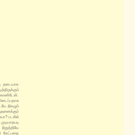
்கு தடையாக
திருக்கும்
 கொண்டேன்.
 கிடைப்பதாக
ையே நிகழும்
்தனைக்கும்
யா? படகில்
முடியாதபடி
நிறுத்தியே
வி கேட்பதை