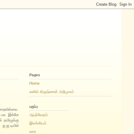
Pages
Home
சுனில் கிருஷ்ணன் அறிமுகம்
பகுப்பு
ுறைவில்லை.
் பல இங்கே
ஆயுர்வேதம்
 தமிழுக்கு
இலக்கியம்
 ஐ.ஐ.டியில்
உரை