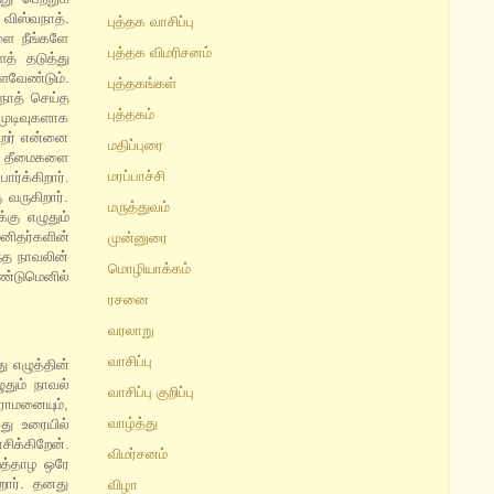
ிஸ்வநாத்.
புத்தக வாசிப்பு
ளை நீங்களே
புத்தக விமரிசனம்
த் தடுத்து
ளவேண்டும்.
புத்தகங்கள்
நாத் செய்த
புத்தகம்
முடிவுகளாக
ிறர் என்னை
மதிப்புரை
ன் தீமைகளை
மரப்பாச்சி
ர்க்கிறார்.
 வருகிறார்.
மருத்துவம்
்கு எழுதும்
மனிதர்களின்
முன்னுரை
்த நாவலின்
மொழியாக்கம்
ண்டுமெனில்
ரசனை
வரலாறு
வாசிப்பு
ு எழுத்தின்
தும் நாவல்
வாசிப்பு குறிப்பு
ராமனையும்,
வாழ்த்து
ு உரையில்
ிக்கிறேன்.
விமர்சனம்
ஏறத்தாழ ஒரே
ார். தனது
விழா