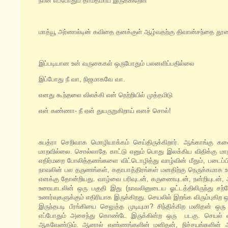
நான் எப்போதும் தாமதமாய் இருக்கிறேன்
மாத்யூ அர்னால்டின் கவிதை தனக்குள் ஆழ்வதற்கு திவான்சந்தை தூண
இப்படியான உன் வருகைகள் ஒருபோதும் பலனளிப்பதில்லை
இப்போது நீ வா, நிஜமாகவே வா.
எனது கூந்தலை விலக்கி என் நெற்றியில் முத்தமிடு
என் கண்ணா- நீ ஏன் துயருறுகிறாய் எனச் சொல்!
சுபத்ரா செறிவாக மொழியாக்கம் செய்திருக்கிறார். ஆங்காங்கு
மாறவில்லை. சொல்லாதே காட்டு எனும் பொது இலக்கிய விதிக்கு மாறா
எதிர்மறை போலித்தனங்களை விட்டொழித்து வாழ்வின் மீதும், படைப்
நாவலின் பல தருணங்கள், கதாபாத்திரங்கள் மனதிற்கு நெருக்கமாக உ
எனக்கு தோன்றியது. வாழ்வை பரிவுடன், கருணையுடன், நன்றியுடன், அ
உரையாடலின் ஒரு பகுதி இது (நாவலினுடைய ஓட்டத்திலிருந்து சற
உணர்வுகளுக்கும் எதிரியாக இருக்கிறது. செயலில் இறங்க விரும்பு
இருந்தபடி பீரங்கியை செலுத்த முடியுமா? சிந்திக்கிற மனிதன் ஒ
எப்போதும் அசைந்து கொண்டே இருக்கின்ற ஒரு படகு. செயல் வீர
ஆகவேண்டும். ஆனால் எண்ணங்களின் மனிதன், நிச்சயங்களின் ஆ