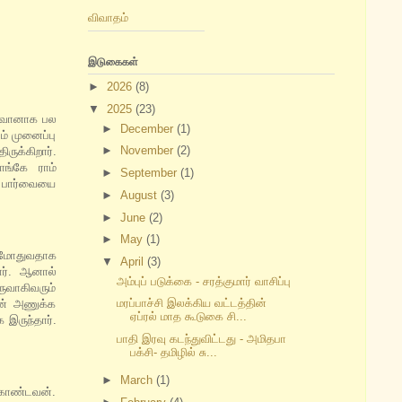
விவாதம்
இடுகைகள்
►
2026
(8)
▼
2025
(23)
ில்வானாக பல
►
December
(1)
் முனைப்பு
►
November
(2)
ுக்கிறார்.
ாங்கே ராம்
►
September
(1)
் பார்வையை
►
August
(3)
►
June
(2)
►
May
(1)
 மோதுவதாக
▼
April
(3)
ார். ஆனால்
அம்புப் படுக்கை - சரத்குமார் வாசிப்பு
ுவாகிவரும்
மரப்பாச்சி இலக்கிய வட்டத்தின்
ின் அணுக்க
ஏப்ரல் மாத கூடுகை சி...
இருந்தார்.
பாதி இரவு கடந்துவிட்டது - அமிதபா
பக்சி- தமிழில் சு...
►
March
(1)
 கொண்டவன்.