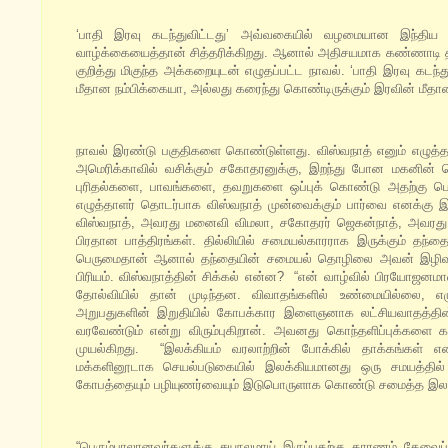
‘பாதி இரவு கடந்துவிட்டது’ அவ்வகையில் வழமையான இந்திய 
வாழ்க்கையைத்தான் சித்தரிக்கிறது. ஆனால் அதிசயமாக கண்ணாடி த
குறித்து மிகுந்த அக்கறையுடன் எழுதப்பட்ட நாவல். ‘பாதி இரவு கடந
மீதான நம்பிக்கையா, அல்லது கரைந்து கொண்டிருக்கும் இரவின் மீ
நாவல் இரண்டு பகுதிகளை கொண்டுள்ளது. விஸ்வநாத் எனும் எழுத்தாளர
அமெரிக்காவில் வசிக்கும் சகோதரனுக்கு, இறந்து போன மகனின் 
புரிதல்களை, பாவங்களை, தவறுகளை ஒப்புக் கொண்டு அதற்கு பொறு
எழுத்தாளர் தொடர்பாக விஸ்வநாத் முன்வைக்கும் பார்வை எனக்கு
விஸ்வநாத், அவரது மனைவி விமலா, சகோதரர் ஜெகன்நாத், அவரது 
பிரதான பாத்திரங்கள். தில்லியில் சமையல்காரராக இருக்கும் தந்த
பெருமைதான் ஆனால் தந்தையின் சமையல் தொழிலை அவன் இழிவாக
பிரியம். விஸ்வநாத்தின் சிக்கல் என்ன? “என் வாழ்வில் பிரயோஜனம
தோல்வியில் தான் முடிந்தன. விவாதங்களில் உண்மையில்லை, எழு
அறுபதுகளின் இறுதியில் கோபக்கார இளைஞனாக லட்சியவாதத்தின்
வரவேண்டும் என்று விரும்புகிறான். அவனது கொந்தளிப்புக்கள
முயல்கிறது. “இலக்கியம் வரலாற்றின் போக்கில் தாக்கங்கள்
மக்களினூடாக செயல்படுகையில் இலக்கியமானது ஒரு சமயத்தில் 
கோபத்தையும் பழியுணர்வையும் இடுபொருளாக கொண்டு சமைத்த இலக்க
“பெரும்பாலானவர்களுக்கு சுயநலமாய் இருப்பதற்கு காரணம் தேவை