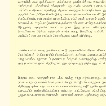
லாலாவின் மகள் முக்கியமான பாத்திரமாக துலங்கவில்லை. லாலாவிற்
பிறக்கிறான். மக்கன்லால் தந்தையின் மீது அன்பு கொண்டவனாக வ
மார்க்சியம் அவனை ஈர்க்கிறது. ஆனால் களத்தில் போராடும் அளவு
குருவின் அழைப்பிற்கு செவிமடுத்து மகனையும் மனைவியையும் விட்டுவ
திரும்புகிறான். தன் தாயின் மரணத்திற்கு தம்பி தான் காரணம் எ
நிலையில் கிடக்கும் லக்ஷ்மணனாக தன்னை கற்பனை செய்து கொள்வதை ந
அவனுக்கு. உறவுகளின் ஊடாட்டம் தான் இந்த நாவல். சகோதரர
இடையேயான அன்பும் வஞ்சமும் கலந்த உறவு, நிறைவேற வாய்ப்பே இ
ஆல்ப்ரெட் என பல சரடுகள் கொண்டதாக நாவல் விரிகிறது.
மாங்கே ராமின் கதை இன்னொரு சரடு. முதலாளியின் மீதான விசுவாச
கொள்கிறான். அதிகாரத்தில் திளைக்கிறான். தன்னை அவமானப்படுத்த
பிறகு சொந்த மருமகளிடம் தவறாக நடக்கிறான். வெளியூருக்கு சென்ற
ஒரு நாயகனாக தான் தெரிகிறான். தந்தைக்கு பிறகு குடும்பத்துடன்
இந்திய மைய நிலத்தின் ராம பக்தி நமக்கு சற்று அந்நியமானது. அங்
ராமாயணத்தை மக்கள் மொழியான அவுதி மொழியில் யாத்தவர் துள
சீர்ஷேந்து முகோபாத்யாய ‘ராமன் வனவாசம் சென்ற வழி’ நூலில் துளசித
கதைகளில் ஊடுருவியிருக்கிறார் என்பதை காட்டுவதாக இருக்கிற
முழுமையாக சரணடைகிறார்கள். மானஸின் வரிகள், ஆங்காங்கு மேற்கோ