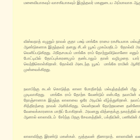
மனைவியாகவும் வாசகியாகவும் இருந்தவர் மகனுடைய அம்மாவாக ஆகும
விஸ்வநாத் எழுதும் நாவல் குதா பக்ஷ் மாங்கே ராமை ரகசியமாக மல்யு
ஆண்டுகளாக இருந்தவர் தனது சீடன் யூசுப் முகம்மதிடம் தோல்வி 
வெளிப்படுகிறது. அதேசமயம் மாங்கே ராம் தோற்றுவிடுவானோ எனும் 
போட்டியில் தோப்புக்கரணமும் தண்டாலும் தான் வழிமுறை. யா
வெற்றிகொள்கிறான். தோல்வி அடைந்த யூசுப் மாங்கே ராமின் ஆசிரிய
முன்வைக்கிறது.
நவாபிற்கு கடன் கொடுத்த லாலா மோதிசந்த் மல்யுத்தத்தின் 
முடிவாகிறது. மாங்கே ராம் தோற்க வேண்டும் என்பதே நவாபின் வ
நோஞ்சானாக இருந்த லாலாவை ஒரே அடியில் வீழ்த்துகிறான். நவாப்
சித்திரத்தை நாவல் அளிக்கிறது. வென்றவன் தோற்றவனை தன்னோட
வேலைக்காரனாக மாறிப் போகிறான். அவனது வித்தைக்கு நகரத்தில் எ
ஆனால் லாலாவிடம் சேர்ந்த பிறகு சேவகத்தின், பக்தியின், பணிவின் 
லாலாவிற்கு இரண்டு மகன்கள். மூத்தவன் தினாநாத். லாலாவின் வண