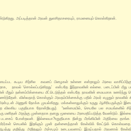
்டுகிறது. அப்படித்தான் அவன் துளசிதாசரையும், ராமனையும் கொள்கிறான்.
 களையப்பட கூடிய சிற்சில கவனப் பிழைகள் உள்ளன என்றாலும் அவை வாசிப்பிற
க, நாவல் ‘சொல்லப்படுகிறது’ என்பதே இந்நாவலின் எல்லை. படைப்பின் மீது படிந்
பின் மீதும் நன்னம்பிக்கையை மீட்டெடுத்தல் என்பதே நாவலின் மையமாக உணர்ந்து
ணர்ந்தேன். விஸ்வநாத் கொள்ளும் அவநம்பிக்கைக்கு பதில் அவர் எழுதும் நாவலில்
ன்புடன் அணுகி நோக்க முயல்கிறது. மக்கன்லாலுக்கும் உருது ஆசிரியருக்கும் இட
்றே விலகிய பகுதியாக தோன்றியது). “உண்மையில், செயலே பல சமயங்களில் சிந
கிற ஒரு மனிதன் அதற்கு முன்னதாக தனது மூளையை அமைதிப்படுத்த வேண்டும். இல்லை
ரு படகைப் போன்றவன். இல்லையா?உறுதியாக நின்று பீரங்கியின் அதிர்வை தாங்க 
ர்கள் செயலில் இறங்கும் முன் தன்னைத்தான் கேள்விக் கேட்டுக் கொள்வதை 
பத்து குறித்து அறிதலும் அச்சமும் உடையவனாய் இருப்பதால் அவனால் கேள்