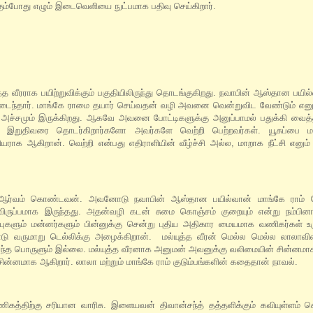
்போது எழும் இடைவெளியை நுட்பமாக பதிவு செய்கிறார்.
த்த வீரராக பயிற்றுவிக்கும் பகுதியிலிருந்து தொடங்குகிறது. நவாபின் ஆஸ்தான பய
அடைந்தார். மாங்கே ராமை தயார் செய்வதன் வழி அவனை வென்றுவிட வேண்டும் எனும
அச்சமும் இருக்கிறது. ஆகவே அவனை போட்டிகளுக்கு அனுப்பாமல் பதுக்கி வைத்திர
ர் இறுதிவரை தொடர்கிறார்களோ அவர்களே வெற்றி பெற்றவர்கள். யூசுப்பை ம
ராக ஆகிறான். வெற்றி என்பது எதிராளியின் வீழ்ச்சி அல்ல, மாறாக நீட்சி எனும
மீது ஆர்வம் கொண்டவன். அவனோடு நவாபின் ஆஸ்தான பயில்வான் மாங்கே ராம்
ிருப்பமாக இருந்தது. அதன்வழி கடன் சுமை கொஞ்சம் குறையும் என்று நம்பின
புகளும் மன்னர்களும் பின்னுக்கு சென்று புதிய அதிகார மையமாக வணிகர்கள் உர
ு வருமாறு டெல்லிக்கு அழைக்கிறான். மல்யுத்த வீரன் மெல்ல மெல்ல லாலாவ
ந்த பொருளும் இல்லை. மல்யுத்த வீரனாக அனுமன் அவனுக்கு வலிமையின் சின்னமாக 
சின்னமாக ஆகிறார். லாலா மற்றும் மாங்கே ராம் குடும்பங்களின் கதைதான் நாவல்.
ிகத்திற்கு சரியான வாரிசு. இளையவன் திவான்சந்த் தத்தளிக்கும் கவியுள்ளம்