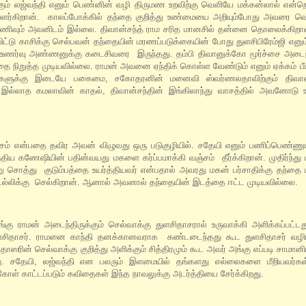
கும் லஜ்வந்தி எனும் பெண்னின் வழி திருமண உறவிற்கு வெளியே மக்கன்லால் என்ற
ளர்கிறான். காலப்போக்கில் தந்தை குறித்து உண்மையை அறியும்போது அவரை வெற
 துணிவும் அவனிடம் இல்லை. திவான்சந்த் ராம சரித மானசில் தன்னை தொலைக்கிற
ிட்டு காசிக்கு செல்பவன் தந்தையின் மரணப்படுக்கையின் போது துளசிபிரேம்ஜி எனு
னும் உணர்வு அண்ணனுக்கு கடைசிவரை இருந்தது. தம்பி திவானுக்கோ மூர்ச்சை அடை
ிறுத்த முடியவில்லை. ராமன் அவனை ஏந்திக் கொள்ள வேண்டும் எனும் ஏக்கம் பீடித
்களுக்கு இடையே பகைமை, சகோதரனின் மனைவி ஸ்வர்ணலதாவிற்கும் திவான்சந
ல்லாத கமலாவின் காதல், திவான்சந்தின் இங்கிலாந்து வாசத்தில் அவனோடு உட
ம் என்பதை தவிர அவன் விழுவது ஒரு படுகுழியில். சதேயி எனும் பணிப்பெண்ணுடன
ிய கணேஷியின் பதின்வயது மகளை கர்ப்பமாக்கி வஞ்சம் தீர்க்கிறான். முதிர்ந்த
ு சொத்து குடும்பத்தை உயர்த்தியவர் என்பதால் அவரது மகன் பர்சாதிக்கு தந்தை 
 டெல்லிக்கு செல்கிறான். ஆனால் அவனால் தந்தையின் இடத்தை ஈட்ட முடியவில்லை.
கு ராமன் அடைந்திருக்கும் செல்வாக்கு துளசிதாசரால் உருவாக்கி அளிக்கப்பட்டத
சிதாசர். ராமனை காந்தி தனக்கானவராக கண்டடைந்தது கூட துளசிதாசர் வழிய
ாஸரின் செல்வாக்கு குறித்து அளிக்கும் சித்திரமும் கூட அவர் அங்கு எப்படி சாமான
து. சதேயி, லஜ்வந்தி என பலரும் இளமையில் தங்களது எல்லைகளை மீறியவர்கள
ள் காட்டப்படும் கவிதைகள் இந்த நாவலுக்கு அடர்த்தியை சேர்க்கிறது.