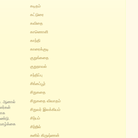
கடிதம்
கட்டுரை
கவிதை
காணொளி
காந்தி
காரைக்குடி
குறுங்கதை
குறுநாவல்
சந்திப்பு
சிங்கப்பூர்
சிறுகதை
சிறுகதை விவாதம்
ம். ஆனால்
ளர்கள்
சிறுவர் இலக்கியம்
ளாக
சிற்பம்
ண்டு.
வாழ்க்கை
சிற்றில்
சுனில் கிருஷ்ணன்