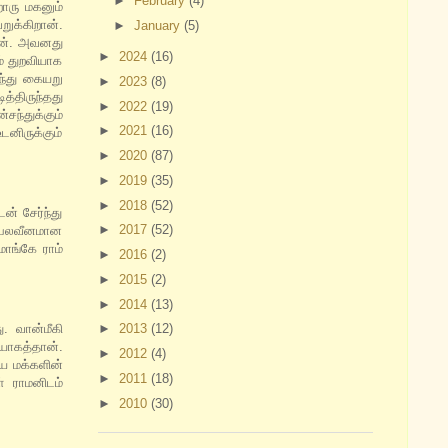
►
February
(4)
ொரு மகனும்
ுக்கிறான்.
►
January
(5)
ான். அவனது
►
2024
(16)
ம் துறவியாக
ந்து கையறு
►
2023
(8)
்திருந்தது
►
2022
(19)
்துக்கும்
►
2021
(16)
னிருக்கும்
►
2020
(87)
►
2019
(35)
►
2018
(52)
் சேர்ந்து
►
2017
(52)
ு பலவீனமான
மாங்கே ராம்
►
2016
(2)
►
2015
(2)
►
2014
(13)
ு. வான்மீகி
►
2013
(12)
ாகத்தான்.
►
2012
(4)
ிய மக்களின்
►
2011
(18)
் ராமனிடம்
►
2010
(30)