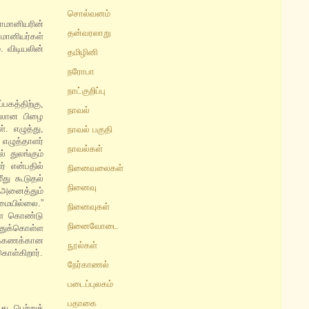
சொல்வனம்
மானியரின்
தன்வரலாறு
மானியர்கள்
. விடியலின்
தமிழினி
நரோபா
நாட்குறிப்பு
பகத்திற்கு,
நாவல்
யிலான பிழை
. எழுத்து,
நாவல் பகுதி
எழுத்தாளர்
நாவல்கள்
 துலங்கும்
் என்பதில்
நினைவலைகள்
ு கூடுதல்
நினைவு
 அனைத்தும்
மையில்லை.”
நினைவுகள்
களை கொண்டு
நினைவோடை
்துக்கொள்ள
க்கணக்கான
நூல்கள்
ொள்கிறார்.
நேர்காணல்
படைப்புலகம்
பதாகை
ு பெற்றுக்