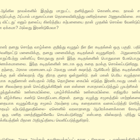
ஆங்கில நாவல்களில் இருந்து மாறுபட்ட தனித்துவம் கொண்டவை. நாவல் சா
டுப்புக்கு அப்பால் பாதுகாப்பான தொலைவிலிருந்து மனிதர்களை அணுகவில்லை. சா
்து விட்டது’ எனும் தலைப்பு கிளர்த்திய கற்பனையை தான் முதலில் சொல்ல வேண்டும்
தான ஏக்கமா? அல்லது இரண்டுமேவா?
் தனது சொந்த வாழ்க்கை குறித்து எழுதும் நீள நீள கடிதங்கள் ஒரு பகுதி. பதிப்
வெளிநாட்டு மனைவிக்கு, தனது மனைவிக்கு கடிதங்கள் எழுதுகிறார். அதுவரை
ப்பேற்று மன்னிப்பு கோருவது தான் இந்த கடிதங்களின் பொதுவான பேசுபொருள்
 இணக்கமானவை. இந்த கடிதங்களின் ஊடாக ஒரு கதை நமக்கு சொல்லப்படுகிறது. 
தந்தை, அகால மரணமடையும் அவரது மகன் சுஷாந்த் ஆகியோர் இந்த கடிதங்களில்
ைக்கு தன் விஸ்வநாத் மீது தீராத குறை ஒன்றுண்டு. தன் மகன் பெரிய எழுத்தாளர
 கருதினான் என்பதால் அதே தொழிலை கையில் எடுத்த இரண்டாவது மகன் மீத
ான சிலவற்றை நான் செய்திருக்கிறேன் என என்னை சமாதானப்படுத்தும் முயற்சிகள்
த்துக்களில் உண்மையில்லை, புகழ்ச்சிக்களில் உண்மையில்லை. எதிலுமே உண்
 வீழ்ச்சியை கண்டு கொதிப்படைகிறான். தனது எழுத்து சமூகத்தில் மாற்றங்
ை கதையாக எழுதும்போது சமூகம் அவற்றை பகடி கதைகளாக வகைப்படுத்தி செரித
 எதையும் ஏற்படுத்துவதில்லை- ஏனெனில் வரலாறானது ஆயிரக்கணக்கான கோடி
ஒரு மனித மனத்தினுள்ளேயே செயல்படுகிறது” என்பதை விஸ்வநாத் புரிந்து க
ியத்தின் மீதான அதிருப்தியை வெளிப்படுத்துகிறார்.
ப்படுகிறது, அதை அவர்கள் தவறிழைக்கப்பட்டதான - நிஜமான - எண்ணத்திலிருந்த