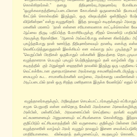
கொள்கிறார்கள்.” தனது நீதியுணர்வு,அறவுணர்வு போலியா
“ஒழுக்கவாதத்தினடிப்படையிலான கோபங்கள் ஒருவகையில் நியாயமற்
கேட்டுக் கொள்வதில் இருந்தும், ஒரு விஷயத்தில் ஒன்றிற்கும் மே
விடுகின்றன” என்று எழுதுகிறார். இந்த நாவலும் கடிதங்களும் அ
மகனின் மரணம் ‘நான் என்னை சரியானவனாக காட்டிக்கொள்ள வேண
ஆய்வை திருடி பதிப்பித்த பேராசிரியருக்கு சீற்றம் கொண்டு பாதி
அவருக்கு தோன்றின. “ஆனால் அவ்வப்போது என்னை கிளர்த்திய அ
புகழ்ந்தபோது நான் உணர்ந்த நீதியுணர்வையும் தாண்டி எனக்கு என்
வெளிப்படுத்துவதுதான் இலக்கியம் என எவ்வாறு நம்ப முடிந்தது? ந
“வெறுப்பின் பிரதிகள் ஒருபோதும் மக்களின் இதயத்தை தொடமுடியாது.
எழுத்தாளராக பெயரும் புகழும் பெற்றிருந்தாலும் தன் வாழ்வின் மீ
கடிதத்தில் குர் அதுல்ஜன் ஹைதரின் நாவலில் இருந்து ஒரு பகுதியை 
வெட்கக்கேடான குறைபாடுகளை அவர்களது சகமனிதர்களிடமிருந்து 
மையமும் கூட. சாமானியர்களின் வாழ்வை, அவர்களது பலவீனங்கள் மீத
அடிப்படையில் நான் ஒரு சிறந்த மனிதனாக இருக்க வேண்டும்’ எனும் 
எழுத்தாளர்களுக்கும், அறிவுத்தள செயல்பாட்டார்களுக்கும் எப்போதும
சமூக பெறுமதி என்ன என்றொரு கேள்வி அவர்களை அலைக்கழிக்கும்
அன்பின், மன்னிப்பின், அரவணைப்பின் செய்தியை தாங்கி வருகிற
லட்சுமணனையும் அனுமனையும் லட்சியங்களாக கொள்கிறது. இந்
குறிப்பிடும் லட்சியவாதத்தின் மீள் வருகையை குறிக்கும் பின்னை
எழுத்தாளரின் வாழ்வும் அவர் எழுதும் நாவலும் இணை வைக்கப்படுகிற
மாதிரியானவை. விஸ்வநாத் தன்முனைப்பும், சுயநலமும் கொண