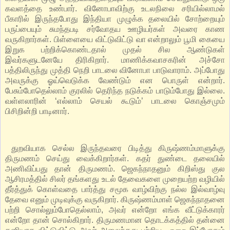
கவளத்தை உண்பார். வினோபாவிற்கு உடலநிலை சரியில்லாமல்
பீகாரில் இருந்தபோது இந்தியா முழுக்க தலையில் சோற்றையும்
பருப்பையும் சுமந்தபடி சர்வோதய ஊழியர்கள் அவரை காண
வருகிறார்கள். பிள்ளையை விட்டுவிட்டு வா என்றாலும் பூமி கையை
இறுக பற்றிக்கொண்டதால் முதல் சில ஆண்டுகள்
இவர்களுடனேயே திரிகிறார். மாணிக்கவாசகரின் அச்சோ
பத்திலிருந்து முத்தி நெறி பாடலை வினோபா பாடுவாராம். அப்போது
அவருக்கு ஓய்வெடுக்க வேண்டும் என பொருள் என்றார்.
பேசும்போதெல்லாம் குரலில் தெரிந்த நடுக்கம் பாடும்போது இல்லை.
வள்ளலாரின் ‘எல்லாம் செயல் கூடும்’ பாடலை கொஞ்சமும்
பிசிறின்றி பாடினார்.
துறவியாக செல்ல இருந்தவரை பிடித்து கிருஷ்ணம்மாளுக்கு
திருமணம் செய்து வைக்கிறார்கள். கதர் துண்டை தலையில்
அணிவிப்பது தான் திருமணம். ஜெகந்நாதனும் கிறிஸ்து குல
ஆசிரமத்தில் சிலர் தங்களது உடல் தேவைகளை முறையற்ற வழியில்
தீர்த்துக் கொள்வதை பார்த்து சமூக வாழ்விற்கு நல்ல இல்வாழ்வு
தேவை எனும் முடிவுக்கு வருகிறார். கிருஷ்ணம்மாள் ஜெகந்நாதனை
பற்றி சொல்லும்போதெல்லாம், அவர் என்றோ எங்க வீட்டுக்காரர்
என்றோ தான் சொல்கிறார். திருமணமான தொடக்கத்தில் தன்னை