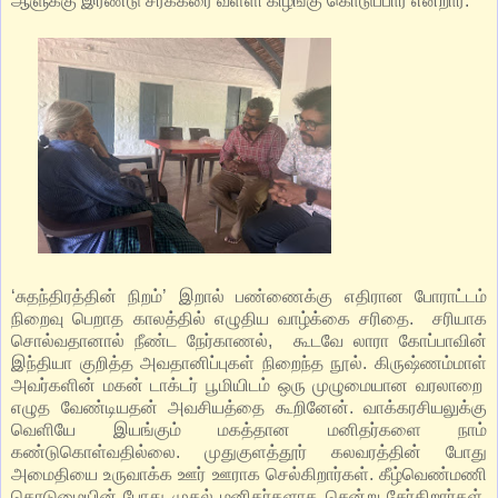
ஆளுக்கு இரண்டு சர்க்கரை வள்ளி கிழங்கு கொடுப்பார் என்றார்.
‘சுதந்திரத்தின் நிறம்’ இறால் பண்ணைக்கு எதிரான போராட்டம்
நிறைவு பெறாத காலத்தில் எழுதிய வாழ்க்கை சரிதை. சரியாக
சொல்வதானால் நீண்ட நேர்காணல், கூடவே லாரா கோப்பாவின்
இந்தியா குறித்த அவதானிப்புகள் நிறைந்த நூல். கிருஷ்ணம்மாள்
அவர்களின் மகன் டாக்டர் பூமியிடம் ஒரு முழுமையான வரலாறை
எழுத வேண்டியதன் அவசியத்தை கூறினேன். வாக்கரசியலுக்கு
வெளியே இயங்கும் மகத்தான மனிதர்களை நாம்
கண்டுகொள்வதில்லை. முதுகுளத்தூர் கலவரத்தின் போது
அமைதியை உருவாக்க ஊர் ஊராக செல்கிறார்கள். கீழ்வெண்மணி
கொடுமையின் போது முதல் மனிதர்களாக சென்று சேர்கிறார்கள்.