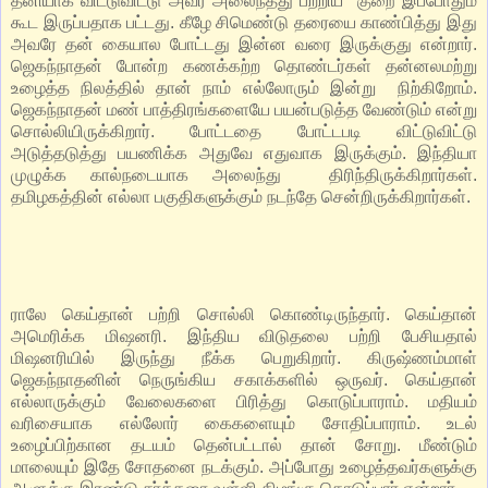
தனியாக விட்டுவிட்டு அவர் அலைந்தது பற்றிய
இப்போதும்
குறை
கூட இருப்பதாக பட்டது. கீழே சிமெண்டு தரையை காண்பித்து இது
அவரே தன் கையால போட்டது இன்ன வரை இருக்குது என்றார்.
ஜெகந்நாதன் போன்ற கணக்கற்ற தொண்டர்கள் தன்னலமற்று
உழைத்த நிலத்தில் தான் நாம் எல்லோரும் இன்று நிற்கிறோம்.
ஜெகந்நாதன் மண் பாத்திரங்களையே பயன்படுத்த வேண்டும் என்று
சொல்லியிருக்கிறார். போட்டதை போட்டபடி விட்டுவிட்டு
அடுத்தடுத்து பயணிக்க அதுவே எதுவாக இருக்கும். இந்தியா
முழுக்க கால்நடையாக அலைந்து திரிந்திருக்கிறார்கள்.
தமிழகத்தின் எல்லா பகுதிகளுக்கும் நடந்தே சென்றிருக்கிறார்கள்.
ராலே கெய்தான் பற்றி சொல்லி கொண்டிருந்தார். கெய்தான்
அமெரிக்க மிஷனரி. இந்திய விடுதலை பற்றி பேசியதால்
மிஷனரியில் இருந்து நீக்க பெறுகிறார். கிருஷ்ணம்மாள்
ஜெகந்நாதனின் நெருங்கிய சகாக்களில் ஒருவர். கெய்தான்
எல்லாருக்கும் வேலைகளை பிரித்து கொடுப்பாராம். மதியம்
வரிசையாக எல்லோர் கைகளையும் சோதிப்பாராம். உடல்
உழைப்பிற்கான தடயம் தென்பட்டால் தான் சோறு. மீண்டும்
மாலையும் இதே சோதனை நடக்கும். அப்போது உழைத்தவர்களுக்கு