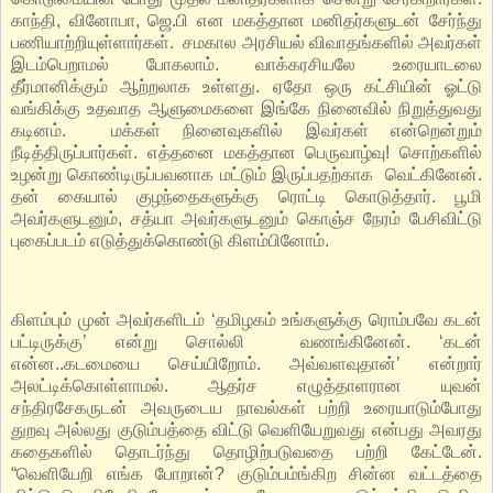
காந்தி, வினோபா, ஜெ.பி என மகத்தான மனிதர்களுடன் சேர்ந்து
பணியாற்றியுள்ளார்கள். சமகால அரசியல் விவாதங்களில் அவர்கள்
இடம்பெறாமல் போகலாம். வாக்கரசியலே உரையாடலை
தீர்மானிக்கும் ஆற்றலாக உள்ளது. ஏதோ ஒரு கட்சியின் ஓட்டு
வங்கிக்கு உதவாத ஆளுமைகளை இங்கே நினைவில் நிறுத்துவது
கடினம். மக்கள் நினைவுகளில் இவர்கள் என்றென்றும்
நீடித்திருப்பார்கள். எத்தனை மகத்தான பெருவாழ்வு! சொற்களில்
உழன்று கொண்டிருப்பவனாக மட்டும் இருப்பதற்காக வெட்கினேன்.
தன் கையால் குழந்தைகளுக்கு ரொட்டி கொடுத்தார். பூமி
அவர்களுடனும், சத்யா அவர்களுடனும் கொஞ்ச நேரம் பேசிவிட்டு
புகைப்படம் எடுத்துக்கொண்டு கிளம்பினோம்.
கிளம்பும் முன் அவர்களிடம் ‘தமிழகம் உங்களுக்கு ரொம்பவே கடன்
பட்டிருக்கு’ என்று சொல்லி வணங்கினேன். ‘கடன்
என்ன..கடமையை செய்யிறோம். அவ்வளவுதான்’ என்றார்
அலட்டிக்கொள்ளாமல். ஆதர்ச எழுத்தாளரான யுவன்
சந்திரசேகருடன் அவருடைய நாவல்கள் பற்றி உரையாடும்போது
துறவு அல்லது குடும்பத்தை விட்டு வெளியேறுவது என்பது அவரது
கதைகளில் தொடர்ந்து தொழிற்படுவதை பற்றி கேட்டேன்.
“வெளியேறி எங்க போறான்? குடும்பம்ங்கிற சின்ன வட்டத்தை