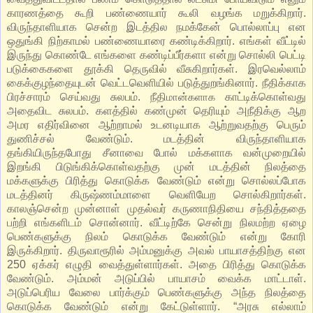
காரணத்தை கூறி பண்ணையார் கூலி வழங்க மறுக்கிறார்.
விருந்தாளியாக சென்ற இடத்தில நமக்கேன் பொல்லாப்பு என
ஒதுங்கி நிற்காமல் பண்ணையாரை கண்டிக்கிறார். எங்கள் வீட்டில்
இருந்து கொண்டே எங்களை கண்டிப்பீர்களா என்று சொல்லி பெட்டி
படுக்கைகளை தூக்கி தெருவில் வீசுகிறார்கள். இரவெல்லாம்
கைக்குழந்தையுடன் வெட்டவெளியில் படுத்துறங்கினார். நீதிக்காக
பிரச்சாரம் செய்வது சுலபம். நீதி
காட்டிக்கொள்வது
மான்களாக
அதைவிட சுலபம். களத்தில் கண்முன் தெரியும் அநீதிக்கு ஆற
அமர எதிர்வினை ஆற்றாமல் உடனடியாக ஆற்றுவதற்கு பெரும்
துணிச்சல் வேண்டும். மடத்தின் விருந்தாளியாக
தங்கியிருந்தபோது சீனாவை போல் மக்களாக வன்முறையில்
இறங்கி பிடுங்கிக்கொள்வதற்கு முன் மடத்தின் நிலத்தை
மக்களுக்கு பிரித்து கொடுக்க வேண்டும் என்று சொல்லப்போக
மடத்தினர் கிருஷ்ணம்மாளை வெளியேற சொல்கிறார்கள்.
காலஞ்சென்ற முன்னாள் முதல்வர் கருணாநிதியை சந்தித்ததை
பற்றி எங்களிடம் சொன்னார். வீட்டிற்கே சென்று நிலமற்ற ஏழை
பெண்களுக்கு நிலம் கொடுக்க வேண்டும் என்று கோரி
இருக்கிறார். திருவாரூரில் அம்மனுக்கு அவல் பாயாசத்திற்கு என
250 ஏக்கர் எழுதி வைத்துள்ளார்கள். அதை பிரித்து கொடுக்க
வேண்டும். அம்மன் அடுப்பில் பாயாசம் வைக்க மாட்டாள்.
அடுப்பெரிய வேலை பார்க்கும் பெண்களுக்கு அந்த நிலத்தை
கொடுக்க வேண்டும் என்று கேட்டுள்ளார். “அரசு எல்லாம்