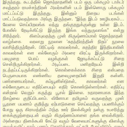
இருந்தது. கூடத்தில் ஜெகந்நாதனின் படம் ஒரு பக்கமும் டாக்டர்
சவுந்தரம் ராமச்சந்திரன் அவர்களின் படம் இன்னொரு பக்கமும்
மாட்டப்பட்டு இருந்தது. இன்னும் நிறைய படங்கள்
மாட்டப்படுவதற்காக அங்கு இருந்தன. “இந்த இடம் ஊழியரகம்…
வேலை செய்யிறவங்க வந்து தங்குறதுக்குன்னு உள்ள இடம்.
போலீஸ் தேடிக்கிட்டு இருந்த இங்க வந்துருவாங்க” என்று
சிரித்தார். கிளம்புவதற்கு முன் கிருஷ்ணம்மாள் ஜெகந்நாதன்
வாழ்க்கை வரலாறு நூலான ‘சுதந்திரத்தின் நிறம்’ நூலை
வாசித்திருந்தேன். பிரிட்டிஷ் காவலர்கள், சுதந்திர இந்தியாவின்
காவலர்கள் என எல்லோரும் அவரை விரட்டி இருக்கிறார்கள்.
பலமுறை பொய் வழக்குகள் ஜோடிக்கப்பட்டு சிறை
சென்றிருக்கிறார்கள். அடிப்படை மனிதநேயம் இன்றி
நடத்தப்பட்டிருக்கிறார்கள். கொள்கைக்காக சிறை என்பதை
பெருமையாக எண்ணிய தலைமுறையின் இறுதி கன்னி.
பண்ணையார்கள், கம்யூனிஸ்டுகள், காவலர்கள் என
எல்லோருடைய எதிர்ப்பையும் எதிர் கொண்டுள்ளார்கள். எதிர்ப்பு
என்றால் வெறும் கருத்து பூசல் இல்லை. உதாரணமாக இந்த
நிகழ்வை குறிப்பிடலாம். வினோபா தமிழகம் வருவதற்கு முன்
பூதான பயணம் குறித்து ஏற்பாடுகளை செய்வதற்கு பயணிக்கும்
போது ஒரு கிராமத்தில் அந்த ஊர் நிலக்கிழார் நன்கு உபசரித்து
கைக்குழந்தையுடன் வரும் கிருஷ்ணம்மாளை தங்க வைக்கிறார்.
அன்றைய தினக்கூலி கேட்டு வரும் வேலையாட்களுக்கு விளக்கு
வைத்துவிட்டதால் பணம் கொடுத்தால் லட்சுமி போய்விடும் எனும்