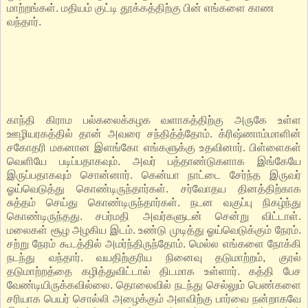
மாற்றங்கள். மதியம் குட்டி தூக்கத்திற்கு பின் எங்களை காண
வந்தார்.
காந்தி கிராம பல்கலைக்கழக வளாகத்திற்கு அருகே உள்ள
ஊழியரகத்தில் தான் அவரை சந்தித்த்தோம். க்ரிஷ்ணாம்மாளின்
சகோதரி மகனான இளங்கோ எங்களுக்கு உதவினார். பிள்ளைகள்
வெளியே படிப்பதாகவும். அவர் பத்தாண்டுகளாக இங்கேயே
இருப்பதாகவும் சொன்னார். கென்யா நாட்டை சேர்ந்த இருவர்
ஓய்வெடுத்து கொண்டிருந்தார்கள். சர்வோதய தினத்திற்காக
சுத்தம் செய்து கொண்டிருந்தார்கள். நடன வகுப்பு நிகழ்ந்து
கொண்டிருந்தது. சபர்மதி அவர்களுடன் சென்று விட்டாள்.
மலைகள் சூழ அழகிய இடம். உண்டு முடித்து ஓய்வெடுக்கும் நேரம்.
சற்று நேரம் கூடத்தில் அமர்ந்திருந்தோம். மெல்ல எங்களை நோக்கி
நடந்து வந்தார். வயதிற்குரிய நினைவு தடுமாற்றம், குரல்
தடுமாற்றத்தை கழித்துவிட்டால் திடமாக உள்ளார். கத்தி பேச
வேண்டியிருக்கவில்லை. தொலைவில் நடந்து செல்லும் பெண்களை
சரியாக பெயர் சொல்லி அழைக்கும் அளவிற்கு பார்வை நன்றாகவே