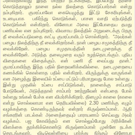
அளவிற்காவது இந்த மாற்றம் நடக்கிறதே, இப்போது தரிசை
கொடுத்தாலும் நாளை நல்ல நிலத்தை கொடுப்பார்கள் என்று
நம்புகிறார். குமரப்பாவோ கையெழுத்து இட்டு சேகரியுங்கள்,
உடனடியாக பகிர்ந்து கொடுங்கள், பாசன வசதி ஏற்படுத்தி
கொடுங்கள் என்கிறார். வினோபா அவை இப்போதைய தமது
பணியல்ல என நம்புகிறார். விவசாய நிலத்தில் அறுவடைக்கு பிறகு
தீ வைக்கப்படுவதை காட்டி குமரப்பாவிடம் சொல்கிறார். “அவர்கள்
பழைய நிலத்திற்கு தீ வைக்கிறார்கள். நான் பழைய சமூகத்திற்கு தீ
வைக்கிறேன். பழைய சமுதாயத்தின் நடைமுறைக்கு தீ
வைக்கிறேன். அடுத்த தலைமுறை வரும் உழத்தொடங்கும். புதிய
விதைகளை விதைக்கும். என் பணி தீ வைப்பது தான்.”
குமரப்பாவிற்கு இந்த பதில் நிறைவளிக்கவில்லை. நடைமுறையை
கணக்கில் கொள்ளாத பதில் என்கிறார். விருந்துக்கு வாருங்கள்
என அழைத்து இலையில் உப்பை மட்டும் பரிமாறுவது போல உள்ளது .
இன்று முதலில் உப்பை சாப்பிடுங்கள், நாளைக்கு சாப்பாடு
போடுவேன், அடுத்தநாள் சாம்பார் ஊற்றுவேன் என்பதை போல்
உள்ளது உங்கள் பேச்சு என விமர்சிக்கிறார். தினமும் காலை (காலை
என்று சொல்லலாமா என தெரியவில்லை) 2.30 மணிக்கு எழும்
வழக்கத்தை கொண்டிருந்தவர் என்றார் கிருஷ்ணம்மாள். ஆதி
சங்கரரின் பாடல்கள் அனைத்தையும் பாராயணம் செய்வது அவர்
வழக்கம். பஜ கோவிந்தம் என சொல்லும்போது அரிக்கேன்
விளக்கை தூக்கிக்கொண்டு கிருஷ்ணம்மாள் முன்னே நடக்க
தொடங்குவார். விடிவெள்ளியை பார்த்து நிற்கும் வினோபா