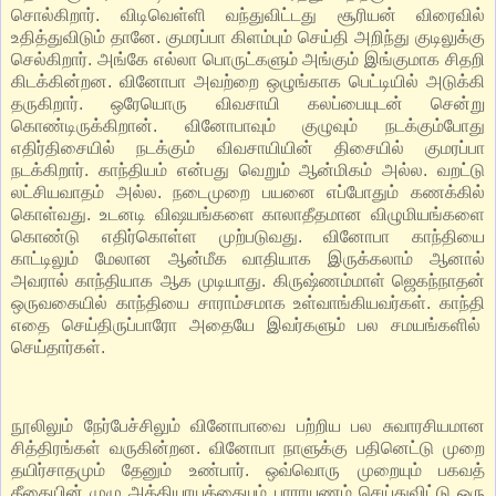
சொல்கிறார். விடிவெள்ளி வந்துவிட்டது சூரியன் விரைவில்
உதித்துவிடும் தானே. குமரப்பா கிளம்பும் செய்தி அறிந்து குடிலுக்கு
செல்கிறார். அங்கே எல்லா பொருட்களும் அங்கும் இங்குமாக சிதறி
கிடக்கின்றன. வினோபா அவற்றை ஒழுங்காக பெட்டியில் அடுக்கி
தருகிறார். ஒரேயொரு விவசாயி கலப்பையுடன் சென்று
கொண்டிருக்கிறான். வினோபாவும் குழுவும் நடக்கும்போது
எதிர்திசையில் நடக்கும் விவசாயியின் திசையில் குமரப்பா
நடக்கிறார். காந்தியம் என்பது வெறும் ஆன்மிகம் அல்ல. வறட்டு
லட்சியவாதம் அல்ல. நடைமுறை பயனை எப்போதும் கணக்கில்
கொள்வது. உடனடி விஷயங்களை காலாதீதமான விழுமியங்களை
கொண்டு எதிர்கொள்ள முற்படுவது. வினோபா காந்தியை
காட்டிலும் மேலான ஆன்மீக வாதியாக இருக்கலாம் ஆனால்
அவரால் காந்தியாக ஆக முடியாது. கிருஷ்ணம்மாள் ஜெகந்நாதன்
ஒருவகையில் காந்தியை சாராம்சமாக உள்வாங்கியவர்கள். காந்தி
எதை செய்திருப்பாரோ அதையே இவர்களும் பல சமயங்களில்
செய்தார்கள்.
நூலிலும் நேர்பேச்சிலும் வினோபாவை பற்றிய பல சுவாரசியமான
சித்திரங்கள் வருகின்றன. வினோபா நாளுக்கு பதினெட்டு முறை
தயிர்சாதமும் தேனும் உண்பார். ஒவ்வொரு முறையும் பகவத்
கீதையின் முழு அத்தியாயத்தையும் பாராயணம் செய்துவிட்டு ஒரு