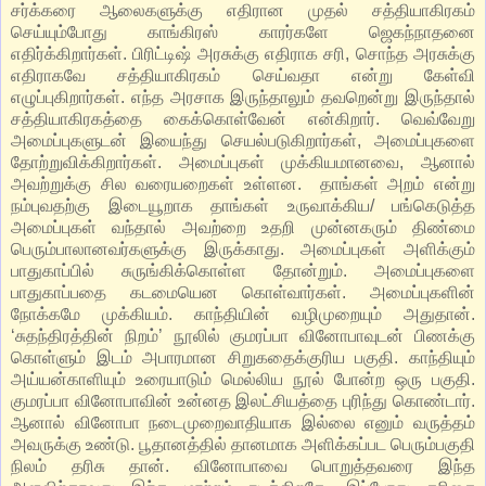
சர்க்கரை ஆலைகளுக்கு எதிரான முதல் சத்தியாகிரகம்
செய்யும்போது காங்கிரஸ் காரர்களே ஜெகந்நாதனை
எதிர்க்கிறார்கள். பிரிட்டிஷ் அரசுக்கு எதிராக சரி, சொந்த அரசுக்கு
எதிராகவே சத்தியாகிரகம் செய்வதா என்று கேள்வி
எழுப்புகிறார்கள். எந்த அரசாக இருந்தாலும் தவறென்று இருந்தால்
சத்தியாகிரகத்தை கைக்கொள்வேன் என்கிறார். வெவ்வேறு
அமைப்புகளுடன் இயைந்து செயல்படுகிறார்கள், அமைப்புகளை
தோற்றுவிக்கிறார்கள். அமைப்புகள் முக்கியமானவை, ஆனால்
அவற்றுக்கு சில வரையறைகள் உள்ளன. தாங்கள் அறம் என்று
நம்புவதற்கு இடையூறாக தாங்கள் உருவாக்கிய/ பங்கெடுத்த
அமைப்புகள் வந்தால் அவற்றை உதறி முன்னகரும் திண்மை
பெரும்பாலானவர்களுக்கு இருக்காது. அமைப்புகள் அளிக்கும்
பாதுகாப்பில் சுருங்கிக்கொள்ள தோன்றும். அமைப்புகளை
பாதுகாப்பதை கடமையென கொள்வார்கள். அமைப்புகளின்
நோக்கமே முக்கியம். காந்தியின் வழிமுறையும் அதுதான்.
‘சுதந்திரத்தின் நிறம்’ நூலில் குமரப்பா வினோபாவுடன் பிணக்கு
கொள்ளும் இடம் அபாரமான சிறுகதைக்குரிய பகுதி. காந்தியும்
அய்யன்காளியும் உரையாடும் மெல்லிய நூல் போன்ற ஒரு பகுதி.
குமரப்பா வினோபாவின் உன்னத இலட்சியத்தை புரிந்து கொண்டார்.
ஆனால் வினோபா நடைமுறைவாதியாக இல்லை எனும் வருத்தம்
அவருக்கு உண்டு. பூதானத்தில் தானமாக அளிக்கப்பட பெரும்பகுதி
நிலம் தரிசு தான். வினோபாவை பொறுத்தவரை இந்த