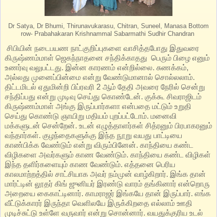
Dr Satya, Dr Bhumi, Thirunavukarasu, Chitran, Suneel, Manasa Bottom
row- Prabahakaran Krishnammal Sabarmathi Sudhir Chandran
சிபியின் நடைபயண நாட்குறிப்புகளை வாசித்தபோது இதுவரை
கிருஷ்ணம்மாள் ஜெகந்நாதனை சந்திக்காதது பெரும் பிழை எனும்
உணர்வு வலுபட்டது. இன்ன காரணம் என்றில்லை. சுணக்கம்,
அல்லது முனைப்பின்மை என்று வேண்டுமானால் சொல்லலாம்.
திட்டமிடல் ஏதுமின்றி பிப்ரவரி 2 ஆம் தேதி அவரை நேரில் சென்று
சந்திப்பது என்று முடிவு செய்து கொண்டேன். குக்கூ சிவராஜிடம்
கிருஷ்ணம்மாள் அங்கு இருப்பார்களா என்பதை மட்டும் உறுதி
செய்து கொண்டு ஞாயிறு மதியம் புறப்பட்டோம். மனைவி
மக்களுடன் சென்றேன். உடன் எழுத்தாளர்கள் சித்ரனும் பிரபாகரனும்
வந்தார்கள். குழந்தைகளுக்கு இந்த நூறு வயது பாட்டியை
காண்பிக்க வேண்டும் என்று விரும்பினேன். காந்தியை கண்ட
விழிகளை அவர்களும் காண வேண்டும். காந்தியை கண்ட விழிகள்
இந்த தளிர்களையும் காண வேண்டும். எத்தனை பெரிய
காலமாற்றத்தில் சாட்சியாக அவர் நம்முன் வாழ்கிறார். இங்க தான்
மார்ட்டின் லூதர் கிங் ஜுனியர் இரண்டு வாரம் தங்கினார் என்றொரு
அறையை கைகாட்டினார். காமராஜர் இங்கயே தான் இருப்பார். எங்க
வீட்டுக்காரர் இருந்தா வெளிலயே இருக்கிறதை எல்லாம் ஊதி
முடிச்சுட்டு உள்ளே வருவார் என்று சொன்னார். வயதுக்குரிய உடல்