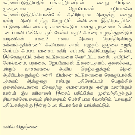
கூர்மைப்படுத்தியதில் பங்காற்றியவர்கள். எனது விமர்சன
முறைமையை நான் ஜெயமோகன் வழியாகவே
கூர்மைப்படுத்திக்கொண்டேன். ஆசிரியரான அவருக்கு எனது
நன்றி.. அவரிடமிருந்து வேறுபடும் புள்ளிகளை இத்தொகுப்பின்
கட்டுரைகளில் வாசகர் காணக்கூடும். எனது முதன்மை கேள்வி
படைப்பாளி பின்தொடரும் கேள்வி எது? அவரை எழுதத்தூண்டும்
காரணிகள் எவை? எவை அவரை தொந்திரவிற்கு
உள்ளாக்குகின்றன? ஆகியவை தான். எழுதும் சூழலை உறுதி
செய்யும் அம்மா, மானசா, சுதிர், சபர்மதி ஆகியோருக்கு அன்பு.
இத்தொகுப்பில் உள்ள கட்டுரைகளை வெளியிட்ட கனலி , தமிழினி,
சொல்வனம், பதாகை, ஜெயமோகன் இணையதளம், ஓலைச்சுவடி
மற்றும் வாசகசாலை ஆகிய இதழ்களுக்கும் அதன்
ஆசிரியர்களுக்கும் நன்றி. விமர்சன கட்டுரைகளை தொகுப்பாக்கி
புத்தகம் ஆக்குவது என்பது பதினெட்டாம் பெருக்கில்
ஓலைச்சுவடிகளை வீசுவதற்கு சமானமானது என்று உணர்ந்தும்
நண்பர் ஜீவ கரிகாலன் இதைப் பதிப்பிக்க முன்வந்திருக்கும்
தியாகச்செயலையும் தீரத்தையும் மெச்சியாக வேண்டும். 'யாவரும்'
பதிப்பகத்துக்கு இன்னும் பல தியாகங்கள் வாய்க்கட்டும்.
சுனில் கிருஷ்ணன்