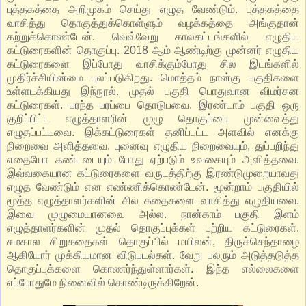
புத்தகத்தை அறிமுகம் செய்து எழுத வேண்டும். புத்தகத்தை
வாசித்து தொகுத்துக்கொள்ளும் வழக்கத்தை அங்குதான்
கற்றுக்கொண்டேன். வெவ்வேறு காலகட்டங்களில் எழுதிய
கட்டுரைகளின் தொகுப்பு. 2018 ஆம் ஆண்டிற்கு முன்னர் எழுதிய
கட்டுரைகளை இப்போது வாசிக்கும்போது சில இடங்களில்
முதிர்ச்சியின்மை புலப்படுகிறது. மொத்தம் நான்கு பகுதிகளை
உள்ளடக்கியது இந்நூல். முதல் பகுதி பொதுவான விமர்சன
கட்டுரைகள். பரந்த பரப்பை தொடுபவை. இரண்டாம் பகுதி ஒரு
குறிப்பிட்ட எழுத்தாளரின் முழு தொகுப்பை முன்வைத்து
எழுதப்பட்டவை. இக்கட்டுரைகள் தனிப்பட்ட அளவில் எனக்கு
நிறைவை அளித்தவை. புனைவு எழுதிய நிறைவையும், துப்பறிந்து
எதையோ கண்டடையும் போது ஏற்படும் உவகையும் அளித்தவை.
இவ்வகையான கட்டுரைகளை வருடத்திற்கு இரண்டுமுறையாவது
எழுத வேண்டும் என எண்ணிக்கொண்டேன். மூன்றாம் பகுதியில்
மூத்த எழுத்தாளர்களின் சில கதைகளை வாசித்து எழுதியவை.
இவை முழுமையானவை அல்ல. நான்காம் பகுதி இளம்
எழுத்தாளர்களின் முதல் தொகுப்புக்கள் பற்றிய கட்டுரைகள்.
சமகால சிறுகதைகள் தொகுப்பில் மயிலன், திருச்செந்தாழை
ஆகியோர் முக்கியமான விடுபடல்கள். வேறு பலரும் அடுத்தடுத்த
தொகுப்புக்களை கொணர்ந்துள்ளார்கள். இந்த எல்லைகளை
எப்போதுமே நினைவில் கொண்டிருக்கிறேன்.