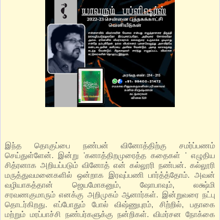
இந்த தொகுப்பை நண்பன் வினோத்திற்கு சமர்ப்பணம்
செய்துள்ளேன். இன்று 'கனாத்திறமுரைத்த கதைகள் ' எழுதிய
சித்ரனாக அறியப்படும் வினோத் என் கல்லூரி நண்பன். கல்லூரி
மருத்துவமனைகளில் ஒன்றாக இரவுப்பணி பார்த்த்தோம். அவன்
வழியாகத்தான் ஜெயமோகனும், ஷோபாவும், லக்ஷ்மி
சரவணகுமாரும் எனக்கு அறிமுகம் ஆனார்கள். இன்றுவரை நட்பு
தொடர்கிறது. எப்போதும் போல் விஷ்ணுபுரம், சிற்றில், பதாகை
மற்றும் மரப்பாச்சி நண்பர்களுக்கு நன்றிகள். விமர்சன நோக்கை