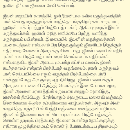
தானே நீ ‘ என ஜீவனை கேலி செய்வார்.
ஜீவன் மஷாயின் காலத்தில் ஒன்றிரண்டாக நவீன மருத்துவத்தில்
பாஸ் செய்த மருத்துவர்கள் வரத்தொடங்குகிறார்கள்‌. சாரு பாபு,
ஹரேன் டாக்டர் மற்றும் பிரத்யோத் டாக்டர் ஆகிய மூவரும் இளம்
மருத்துவர்கள். ஹரேன் அதே ஊரிலேயே பிறந்து வளர்ந்து
மருத்துவம் பயின்றவர். இளமையில் ஜீவனின் மருத்துவத்தால்
பயனடைந்தவர் என்பதால் பிற இருவருக்கும் ஜீவனிடம் இருக்கும்
எதிர்மறை கோணம் அவருக்கு கிடையாது. ஜீவன் மஷாயின் எதிர்
புள்ளி என பிரத்யோத் டாக்டரைச் சொல்லலாம். எதிர்புள்ளி
என்பதைவிட ஜீவன் அடைய முயன்ற லட்சிய வடிவம். ஜீவன்
கடந்தகாலம் என்றால் பிரத்யோத் வருங்காலம். தான் மருத்துவம்
பாஸ் செய்யவில்லை எனும் வருத்தம் பிரத்யோத்தை பற்றி
எண்ணும்போது அவருக்கு ஏற்படுகிறது. ‌ ஜீவன் மஷாய்க்கும்
அவருடைய மனைவி ஆர்த்தர் பௌக்கும் இடையேயான உறவு,
ஜீவன் அவளை மரணத்தின் உருவமாக காணும் அளவிற்கு,
உரசல்கள் நிரம்பியது. பிரத்யோதும் அவருடைய மனைவி மஞ்சுவும்
இணக்கமாக ஆதர்ச தம்பதிகளாக வாழ்பவர்கள். அதுவும் அவர்
காதலித்த மஞ்சரியின் பேத்தி மஞ்சுவை மணந்ததன் வழியாக
ஜீவனின் இளமையான லட்சிய வடிவம் என பிரத்யோத்தைக்
கொள்ள முடியும். பிரத்யோத் ஜீவனை போன்றே நோய்களுக்கு
எதிராக முழுத்திறமையும் கொண்டு போராடக்கூடிய திறமையும்