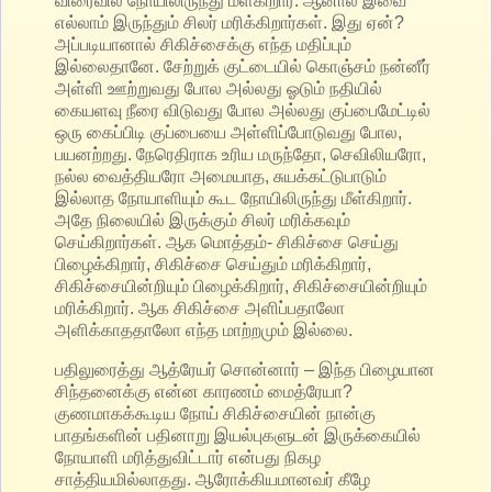
விரைவில் நோயிலிருந்து மீள்கிறார். ஆனால் இவை
எல்லாம் இருந்தும் சிலர் மரிக்கிறார்கள். இது ஏன்?
அப்படியானால் சிகிச்சைக்கு எந்த மதிப்பும்
இல்லைதானே. சேற்றுக் குட்டையில் கொஞ்சம் நன்னீர்
அள்ளி ஊற்றுவது போல அல்லது ஓடும் நதியில்
கையளவு நீரை விடுவது போல அல்லது குப்பைமேட்டில்
ஒரு கைப்பிடி குப்பையை அள்ளிப்போடுவது போல,
பயனற்றது. நேரெதிராக உரிய மருந்தோ, செவிலியரோ,
நல்ல வைத்தியரோ அமையாத, சுயக்கட்டுபாடும்
இல்லாத நோயாளியும் கூட நோயிலிருந்து மீள்கிறார்.
அதே நிலையில் இருக்கும் சிலர் மரிக்கவும்
செய்கிறார்கள். ஆக மொத்தம்- சிகிச்சை செய்து
பிழைக்கிறார், சிகிச்சை செய்தும் மரிக்கிறார்,
சிகிச்சையின்றியும் பிழைக்கிறார், சிகிச்சையின்றியும்
மரிக்கிறார். ஆக சிகிச்சை அளிப்பதாலோ
அளிக்காததாலோ எந்த மாற்றமும் இல்லை.
பதிலுரைத்து ஆத்ரேயர் சொன்னார் – இந்த பிழையான
சிந்தனைக்கு என்ன காரணம் மைத்ரேயா?
குணமாகக்கூடிய நோய் சிகிச்சையின் நான்கு
பாதங்களின் பதினாறு இயல்புகளுடன் இருக்கையில்
நோயாளி மரித்துவிட்டார் என்பது நிகழ
சாத்தியமில்லாதது. ஆரோக்கியமானவர் கீழே