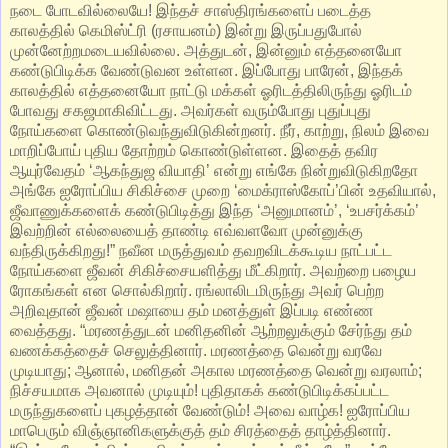
நடை போடவில் லையே! இந்தச் சாஸ்திரங்களைப் படைத்த
காலத்தில் கெமிஸ்ட்ரி (ரசாயனம்) இன்று இருப்பதுபோல்
முன்னேற்றமடையவில் லை. அத்துடன், இன்னும் எத்தனையோ
கண்டுபிடிக்க வேண்டுவன உள்ளன. இப்போது பாரேன், இந்தக்
காலத்தில் எத்தனையோ நாட்டு மக்கள் ஓரிடத்திலிருந்து ஓரிடம்
போவது சகஜமாகிவிட்டது. அவர்கள் வரும்போது புதுப்புது
நோய்களை கொண்டுவந்துவிடுகின்றனர். நீர், காற்று, நிலம் இவை
மாறிப்போய் புதிய தோற்றம் கொண்டுள்ளன. இதைத் தவிர
ஆயுர்வேதம் ‘ஆகந்துஜ வியாதி’ என்று எங்கே நின்றுவிடுகிறதோ
அங்கே ஐரோப்பிய சிகிச்சை முறை ‘மைக்ராஸ்கோப்’பின் உதவியால்,
ஜீவாணுக்களைக் கண்டுபிடித்து இந்த ‘அனுமானம்’, ‘உபசர்க்கம்’
இவற்றின் எல் லையைத் தாண்டி எவ்வளவோ முன்னுக்கு
வந்திருக்கிறது!” நவீன மருத்துவம் தவறவிடக்கூடிய நாட்பட்ட
நோய்களை ஜீவன் சிகிச்சையளித்து மீட்கிறார். அவற்றை பழைய
ரோகங்கள் என சொல்கிறார். ரங்லாலிடமிருந்து அவர் பெற்ற
அறிவுதான் ஜீவன் மஷாயை தம் மனத்துள் இப்படி எண்ண
வைத்தது. “மரணத்துடன் மனிதனின் ஆற்றலுக்கும் சேர்ந்து தம்
வணக்கத்தைச் செலுத்தினார். மரணத்தை வென்று வரவே
முடியாது; ஆனால், மனிதன் அகால மரணத்தை வென்று வரலாம்;
நிச்சயமாக அவனால் முடியும்! புதிதாகக் கண்டுபிடிக்கப்பட்ட
மருந்துகளைப் புகழத்தான் வேண்டும்! அவை வாழ்க! ஐரோப்பிய
மாபெரும் விஞ்ஞானிகளுக்குத் தம் சிரத்தைத் தாழ்த்தினார்.