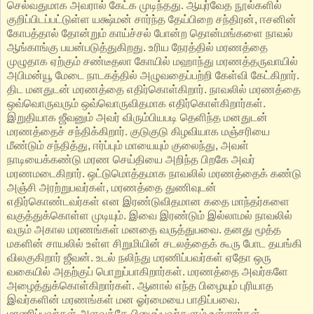
செல்வதுமாக அவரால் கேட்க முடிந்தது. ஆயுர்வேத நூல்களில்
குறிப்பிடப்பட்டுள்ள யக்ஷ்மன் சார்ந்த தேய்பிறை சந்திரன், ஈசனின்
கோபத்தால் தோன்றும் காய்ச்சல் போன்ற தொன்மங்களை நாவல்
ஆங்காங்கு பயன்படுத்துகிறது. உரிய நேரத்தில் மரணத்தை
முழுதாக ஏற்கும் சண்டீதலா கோயில் மஹாந்து மரணத்தருவாயில்
அபிமன்யூ மேடை நாடகத்தில் அழுவதைப்பற்றி கேள்வி கேட்கிறார்.
திட மனதுடன் மரணத்தை எதிர்கொள்கிறார். நாவலில் மரணத்தை
ஒவ்வொருவரும் ஒவ்வொருவிதமாக எதிர்கொள்கிறார்கள்.
இறுதியாக ஜீவனும் அவர் விரும்பியபடி தெளிந்த மனதுடன்
மரணத்தைச் சந்திக்கிறார். குடுகுடு கிழவியாக மஞ்சரியை
மீண்டும் சந்தித்து, ஈர்ப்பும் மாயையும் குலைந்து, அவள்
நாடியைக்கண்டு மரண செய்தியை அறிந்த பிறகே அவர்
மரணமடைகிறார். ஒட்டுமொத்தமாக நாவலில் மரணத்தைக் கண்டு
அஞ்சி அரற்றுபவர்கள், மரணத்தை துணிவுடன்
எதிர்கொண்டவர்கள் என இரண்டுவிதமான கதை மாந்தர்களை
வகுத்துக்கொள்ள முடியும். இவை இரண்டும் இல்லாமல் நாவலில்
வரும் அகால மரணங்கள் மனதை வருத்துபவை. தனது மூத்த
மகளின் சாயலில் உள்ள சிறுமியின் சடலத்தைக் கூரு போட தயங்கி
விலகுகிறார் ஜீவன். உடல் நலிந்து மரணிப்பவர்கள் ஏதோ ஒரு
வகையில் அதற்குப் பொறுப்பாகிறார்கள். மரணத்தை அவர்களே
அழைத்துக்கொள்கிறார்கள். ஆனால் எந்த பிழையும் புரியாத
இவர்களின் மரணங்கள் மன ஓர்மையை பாதிப்பவை.
மரணிப்பவர்கள் அளவுக்கே பிழைப்பவர்களும் உள்ளார்கள்.