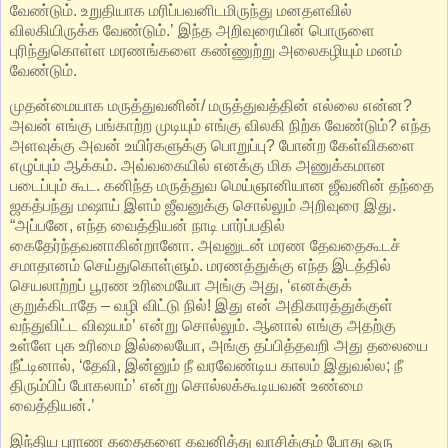
வேண்டும்.‌ உறுதியாக மரிப்பவனிடமிருந்து மனதளவில்
விலகியிருக்க வேண்டும்.’ இந்த அறிவுரையின் பொருளை
புரிந்துகொள்ள மரணங்களை கண்ணுற்று அலைகழியும் மனம்
வேண்டும்.
முதன்மையாக மருத்துவனின்/ மருத்துவத்தின் எல்லை என்ன?
அவன் எங்கு பங்காற்ற முடியும் எங்கு விலகி நிற்க வேண்டும்? எந்த
அளவுக்கு அவன் உயிர்களுக்கு பொறுப்பு? போன்ற கேள்விகளை
எழுப்பும் ஆக்கம். அவ்வகையில் எனக்கு மிக அணுக்கமான
படைப்பும் கூட. கனிந்த மருத்துவ மெய்ஞானியான ஜீவனின் தந்தை
ஜகத்பந்து மஷாய் இளம் ஜீவனுக்கு சொல்லும் அறிவுரை இது.
“அப்பனே, எந்த வைத்தியன் நாடி பார்ப்பதில்
கைதேர்ந்தவனாகின்றானோ. அவனுடன் மரண தேவதைகூடச்
சமாதானம் செய்துகொள்ளும். மரணத்துக்கு எந்த இடத்தில்
செயலாற்றப் பூரண உரிமையோ அங்கு அது, ‘எனக்குக்
குறுக்கிடாதே – வழி விட்டு நில்! இது என் அதிகாரத்துக்குள்
வந்துவிட்ட விஷயம்’ என்று சொல்லும். ஆனால் எங்கு அதற்கு
உள்ளே புக உரிமை இல் லையோ, அங்கு தப்பித்தவறி அது தலையை
நீட்டினால், ‘தேவி, இன்னும் நீ வரவேண்டிய காலம் இதுவல்ல; நீ
திரும்பிப் போகலாம்’ என்று சொல்லக்கூடியவன் உண் மை
வைத்தியன்.’
இந்திய புராண கதைகளை கவனித்து வாசிக்கும் போது ஒரு