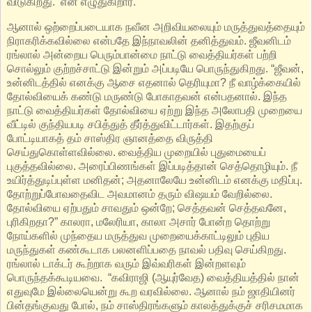
விடுகிறது.’ என எழுதுகிறார்.
ஆனால் ஒற்றைப்படையாக நவீன அறிவியலையும் மருத்துவத்தையும்
நிராகரிக்கவில்லை என்பதே இந்நாவலின் தனித்துவம். ஜீவனிடம்
ரங்லால் அன்றைய பெரும்பான்மை நாட்டு வைத்தியர்கள் பற்றி
சொல்லும் குற்றச்சாட்டு இன்றும் அப்படியே பொருந்துகிறது. “ஜீவன்,
உன்னிடத்தில் எனக்கு ஆசை எதனால் தெரியுமா? நீ வாழ்க்கையில்
தோல்வியைக் கண்டு மருண்டு போகாதவன் என்பதனால். இந்த
நாட்டு வைத்தியர்கள் தோல்வியை ஏற்று இந்த அலோபதி முறையை
வீட்டில் குந்தியபடி சபித்துத் தீர்த்துவிட்டார்கள். இதற்குப்
போட்டியாகத் தம் சாஸ்திர ஞானத்தை விருத்தி
செய்துகொள்ளவில் லை. வைத்திய முறையில் புதுமையைப்
புகுத்தவில் லை. அரைப்பிணங்கள் இப்படித்தான் செத்தொழியும். நீ
உயிர்த்துடிப்புள்ள மனிதன்; அதனாலேயே உன்னிடம் எனக்கு மதிப்பு.
தோற்றுப்போவதைவிட அவமானம் தரும் விஷயம் வேறில் லை.
தோல்வியை ஏற்பதும் சாவதும் ஒன்றே; செத்தவன் செத்தவனே,
புரிகிறதா?” காலரா, மலேரியா, காலா அசார் போன்ற தொற்று
நோய்களில் முந்தைய மருத்துவ முறையைக்காட்டிலும் புதிய
மருந்துகள் கண்கூடாக பலனளிப்பதை நாவல் பதிவு செய்கிறது.
ரங்லால் டாக்டர் கூற்றாக வரும் இவ்வரிகள் இன்றளவும்
பொருந்தக்கூடியவை. “கவிராஜி (ஆயுர்வேத) வைத்தியத்தில் நான்
எதுவுமே இல் லையென்று கூற வரவில் லை. ஆனால் நம் ஜாதியினர்
பின்தங்குவது போல், நம் சாஸ்திரங்களும் காலத்துக்குச் சரிசமமாக