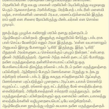
அதஸியின் சிறு வயது பாலகன் மறலியின் பிடியிலிருந்து வழுவுவது
பெரும் ஆசுவாசத்தை அளிக்கிறது. பிரத்யோத் டாக்டரின் மனைவி
மஞ்சு, சசாங்கனின் மனைவி அபயா, மரணப்படுக்கையில் இருந்த
ராம் ஹரி என சிலரை நோயிலிருந்து மீண்டவர்கள் என சொல்ல
முடியும்.
ஜகத்பந்து முழுக்க கவிராஜர் மரபில் தனது தந்தையிடம்
ஆயுர்வேதம் பயின்றவர். ஜீவனுக்கு கல்லூரியில் சேர்ந்து டாக்டராக
பாஸ் செய்ய வேண்டும் எனும் அவா இருந்தது. ‘என்ன வயசானாலும்
அனுபவம் இராது போனாலும் ‘டிகிரி’ இருந்தது. இந்த ‘டிகிரி’
மீதுதான் அவர்களுடைய செல்வாக்கும் புகழும் நின்றன.’ என்பதை
ஜீவன் அறிந்திருந்தார். ஆனால் அந்த கல்வி தடைபட்டுப் போகிறது.
நவீன மருத்துவத்தை தன்னிச்சையாகப் பயின்று ஒரு
யோகியைப்போல் திகழ்ந்த ரங்லால் டாக்டரிடம் நவீன மருத்துவத்தை
பயில்கிறார். ஆற்றோரம் போகும் பிணங்களை அறுத்து உடற்கூறு
கற்கிறார் ரங்லால் டாக்டர். இது சுசுருத சம்ஹிதையில் ஆய்வுக்கு
பிணங்களை பதப்படுத்தும் முறையை அடிப்படையாகக் கொண்டு
எழுதப்பட்ட பகுதி. ரங்லால் ஒரு கட்டத்திற்கு மேல் வைத்தியத்தை
கைவிடுகிறார். அதேபோலத்தான் சக்ரதாரி மருத்துவரும். ‌ நவீன
மருத்துவத்தைப் பயின்றவர்களும் ஒரு வகையில் பண்டையகாலத்து
வைத்தியர்களின் வழிமுறையையொட்டியே வாழ்கிறார்கள்.
ஆயுர்வேதியான ஜகத்பந்து மற்றும் சுயமாக நவீன மருத்துவத்தைக்