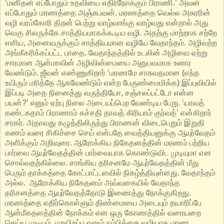
‘மனிதன் எப்போதும் உதவியை எதிர்நோக்கும் பிராணி.’ அவன்
எப்போதும் மரணத்தை அஞ்சுபவன். மரணத்தை வெல்ல அசுரரின்
வழி வரம்கோரி திறன் பெற்று வாழ்வாங்கு வாழ்வது என்றால் அது
வெகு சிலருக்கே சாத்தியமாகக்கூடிய வழி. அதற்கு மாற்றாக சற்றே
எளிய, அனைவருக்கும் சாத்தியமான வழியே வேதாந்தம். அழிவற்ற
அங்கீகரிக்கப்பட்ட பாதை. வேதாந்தத்தில் உடலின் அழிவை ஏற்று
சாரமான ஆன்மாவின் அழிவின்மையை அனுபவமாக உணர
வேண்டும். ஜீவன் எண்ணுகிறார் ‘மரணமே சாசுவதமான (எந்த
உயிரும் மரித்தே ஆகவேண்டும் என்ற பேருண்மைமிக்க) இப்புவியில்
இப்படி‌ அதை நினைத்து வருந்தியோ, சஞ்சலப்பட்டோ என்ன
பயன்?’ எனும் ஏற்பு நிலை அடையப்பெற வேண்டிய பேறு. ‘யாவத்
கண்டகதாம் பிராணாம் கச்சதி தாவத் கிரியாம் குர்வத்’ என்கிறார்
சரகர். அதாவது கழுத்திலிருந்து பிராணன் விடைபெறும் இறுதி
கணம் வரை சிகிச்சை செய் என்பதே வைத்தியனுக்கு ஆயுர்வேதம்
அளிக்கும் அறிவுரை. ஆரோக்கிய நிகேதனத்தின் மரணம் பற்றிய
பார்வை ஆயுர்வேதத்தின் பார்வையாக கொண்டுவிட முடியுமா என
சொல்வதற்கில்லை. சாங்கிய தரிசனமே ஆயுர்வேதத்தின் மீது
பெரும் தாக்கத்தை கோட்பாட்டளவில் நிகழ்த்தியுள்ளது. வேதாந்தம்
அல்ல. ஆரோக்கிய நிகேதனம் அவ்வகையில் வேதாந்த
தரிசனத்தை ஆயுர்வேதத்தோடு இணைத்து நோக்குகிறது.
மரணத்தை எதிர்கொள்ளும் திண்மையை அடையும் தயாரிப்பே
ஆன்மீகதளத்தின் நோக்கம் என ஒரு கோணத்தில் வரையறை
செய்ய முடியும். மறுபிறப்பு எனும் நம்பிக்கை வழியாக மரண