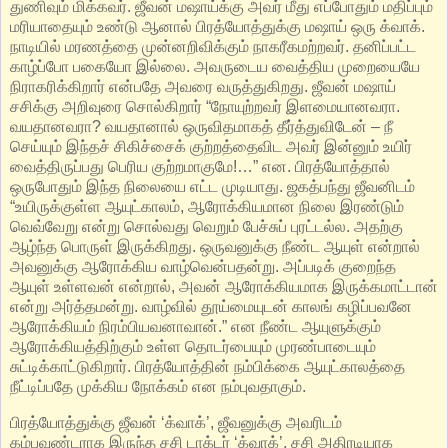
துணிவும் மிக்கவர். ஜீவன் மஷாய்க்கு அவர் மீது எப்போதும் மதிப்பும்
மரியாதையும் உண்டு ஆனால் பிரத்யோத்துக்கு மஷாய் ஒரு க்வாக்.
நாடியில் மரணத்தை முன்னறிவிக்கும் நாகரீகமற்றவர். தனிப்பட்ட
காழ்ப்போ பகையோ இல்லை. அவருடைய வைத்திய முறையையே
நிராகரிக்கிறார் என்பதே அவரை வருத்துகிறது. ஜீவன் மஷாய்
சசிக்கு அறிவுரை சொல்கிறார் “நோயுற்றவர் இளமையானவரா.
வயதானவரா? வயதானால் ஒருவிதமாகத் தீர்த்துவிடேன் – நீ
செய்யும் இந்தச் சிகிச்சைக் குற்றத்தைவிட அவர் இன்னும் உயிர்
வைத்திருப்பது பெரிய குற்றமாகுமே!…” என. பிரத்யோத்தால்
ஒருபோதும் இந்த நிலையை எட்ட முடியாது. ஜகத்பந்து ஜீவனிடம்
“உயிருக்குள்ள ஆயுட்காலம், ஆரோக்கியமான நிலை இரண்டும்
வெவ்வேறு என்று சொல்வது வெறும் பேச்சுப் புரட்டல்ல. அதற்கு
ஆழ்ந்த பொருள் இருக்கிறது. ஒருவனுக்கு நீண்ட ஆயுள் என்றால்
அவனுக்கு ஆரோக்கிய வாழ்வென்பதன்று. அப்படிக் குறைந்த
ஆயுள் உள்ளவன் என்றால், அவன் ஆரோக்கியமாக இருக்கமாட்டான்
என்று அர்த்தமன்று. வாழ்வில் தூய்மையுடன் காலங் கழிப்பவனே
ஆரோக்கியம் நிரம்பியவனாவான்.” என நீண்ட ஆயுளுக்கும்
ஆரோக்கியத்திற்கும் உள்ள தொடர்பையும் முரண்பாடையும்
சுட்டிக்காட்டுகிறார். பிரத்யோத்தின் நம்பிக்கை ஆயுட்காலத்தை
நீட்டிப்பதே முக்கிய நோக்கம் என நம்புவதாகும்.
பிரத்யோத்துக்கு ஜீவன் ‘க்வாக்’, ஜீவனுக்கு அவரிடம்
கம்பவுண்டராக இருந்த சசி டாக்டர் ‘க்வாக்’. சசி அதிரடியாக