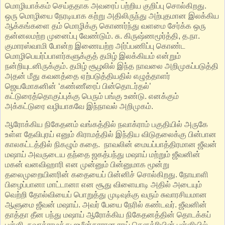
மொழியாக்கம் செய்ததாக அவரைப் பற்றிய குறிப்பு சொல்கிறது.
ஒரு மொழியை நேரடியாக கற்று அதிலிருந்து அற்புதமான இலக்கிய
ஆக்கங்களை தம் மொழிக்கு கொணர்ந்து வளமை சேர்க்க ஒரு
தன்னலமற்ற முனைப்பு வேண்டும். சு. கிருஷ்ணமூர்த்தி, த.நா.
குமாரஸ்வாமி போன்ற இணையற்ற அர்ப்பணிப்பு கொண்ட
மொழிபெயர்ப்பாளர்களுக்குத் தமிழ் இலக்கியம் என்றும்
நன்றியுடனிருக்கும். தமிழ் சூழலில் இந்த நாவலை அறிமுகப்படுத்தி
அதன் மீது கவனத்தை ஏற்படுத்தியதில் எழுத்தாளர்
ஜெயமோகனின் ‘கண்ணீரைப் பின்தொடர்தல்’
கட்டுரைத்தொகுப்புக்கு பெரும் பங்கு உண்டு. எனக்கும்
அக்கட்டுரை வழியாகவே இந்நாவல் அறிமுகம்.
ஆரோக்கிய நிகேதனம் வங்கத்தில் நவாக்ராம் பகுதியில் அருகே
உள்ள தேவிபுரய் எனும் கிராமத்தில் இந்திய விடுதலைக்கு பின்பான
காலகட்டத்தில் நிகழும் கதை. நாவலின் மையப்பாத்திரமான ஜீவன்
மஷாய் அவருடைய தந்தை ஜகத்பந்து மஷாய் மற்றும் ஜீவனின்
மகன் வனவிஹாரி என முன்னும் பின்னுமாக மூன்று
தலைமுறையினரின் கதையைப் பின்னிச் சொல்கிறது. நோயாளி
பிழைப்பானா மாட்டானா என சூது விளையாடி அதில் அடையும்
வெற்றி தோல்வியைப் பொறுத்து முடிவுக்கு வரும் சுவாரசியமான
ஆளுமை ஜீவன் மஷாய். அவர் பேயை நேரில் கண்டவர். ஜீவனின்
தாத்தா தீன பந்து மஷாய் ஆரோக்கிய நிகேதனத்தின் தொடக்கப்
புள்ளி. நவாக்ராமத்து ஜமீன்தாரான ராய் சௌத்ரியின் பள்ளியில்