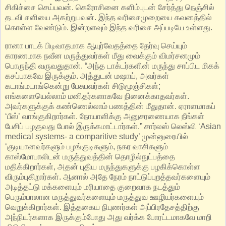
சிகிச்சை செய்பவன்‌. கெரோசினை களிம்புடன் சேர்த்து நெஞ்சில்
தடவி சளியை அகற்றுபவன். இந்த வரிசைமுறையை கவனத்தில்
கொள்ள வேண்டும். இன்றளவும் இந்த வரிசை அப்படியே உள்ளது.
ரானா பாடக் பிடிவாதமாக ஆயுர்வேதத்தை தேர்வு செய்யும்
காரணமாக நவீன மருத்துவர்கள் மீது வைக்கும் விமர்சனமும்
பொருந்தி வருவதுதான். “அந்த டாக்டர்களின் மருந்து சாப்பிட மிகக்
கசப்பாகவே இருக்கும். அத்துடன் மஷாய், அவர்கள்
கடாங்மடாங்கென்று பேசுபவர்கள் சிடுமூஞ்சிகள்;
எங்களையெல்லாம் மனிதர்களாகவே நினைக்காதவர்கள்.
அவர்களுக்குக் கண்ணெல்லாம் பணத்தின் மீதுதான். ஏராளமாகப்
‘பீஸ்’ வாங்குகிறார்கள். நோயாளிக்கு அனுசரணையாக நீங்கள்
பேசிப் பழகுவது போல் இருக்கமாட்டார்கள்.” சார்லஸ் லெஸ்லி ‘Asian
medical systems- a comparitive study’ முன்னுரையில்
‘குடியானவர்களும் பழங்குடிகளும், நகர வாசிகளும்
காஸ்மோபாலிடன் மருத்துவத்தின் தொழில்நுட்பத்தை
மதிக்கிறார்கள், அதன் புதிய மருந்துகளுக்கு பழகிக்கொள்ள
விரும்புகிறார்கள். ஆனால் அதே நேரம் நாட்டுப்புறத்தவர்களையும்
அடித்தட்டு மக்களையும் மரியாதை குறைவாக நடத்தும்
பெரும்பாலான மருத்துவர்களையும் மருத்துவ ஊழியர்களையும்
வெறுக்கிறார்கள். இத்தகைய நிபுணர்கள் அப்பிரதேசத்திற்கு
அந்நியர்களாக இருக்கும்போது அது வர்க்க போரட்டமாகவே மாறி