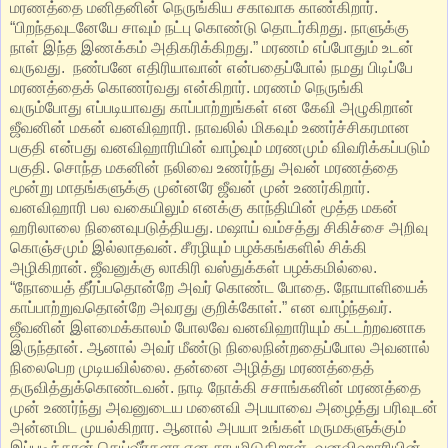
மரணத்தை மனிதனின் நெருங்கிய சகாவாக காண்கிறார்.
“பிறந்தவுடனேயே சாவும் நட்பு கொண்டு தொடர்கிறது. நாளுக்கு
நாள் இந்த இணக்கம் அதிகரிக்கிறது.” மரணம் எப்போதும் உடன்
வருவது. ‌ நண்பனே எதிரியாவான் என்பதைப்போல் நமது பிடிப்பே
மரணத்தைக் கொணர்வது என்கிறார். மரணம் நெருங்கி
வரும்போது எப்படியாவது காப்பாற்றுங்கள் என கேவி அழுகிறான்
ஜீவனின் மகன் வனவிஹாரி. நாவலில் மிகவும் உணர்ச்சிகரமான
பகுதி என்பது வனவிஹாரியின் வாழ்வும் மரணமும் விவரிக்கப்படும்
பகுதி. சொந்த மகனின் நலிவை உணர்ந்து அவன் மரணத்தை
மூன்று மாதங்களுக்கு முன்னரே ஜீவன் முன் உணர்கிறார்.
வனவிஹாரி பல வகையிலும் எனக்கு காந்தியின் மூத்த மகன்
ஹரிலாலை நினைவுபடுத்தியது. மஷாய் வம்சத்து சிகிச்சை அறிவு
கொஞ்சமும் இல்லாதவன். சீரழியும் பழக்கங்களில் சிக்கி
அழிகிறான். ஜீவனுக்கு லாகிரி வஸ்துக்கள் பழக்கமில்லை. ‌
“நோயைத் தீர்ப்பதொன்றே அவர் கொண்ட போதை. நோயாளியைக்
காப்பாற்றுவதொன்றே அவரது குறிக்கோள்.” என வாழ்ந்தவர்.
ஜீவனின் இளமைக்காலம் போலவே வனவிஹாரியும் கட்டற்றவனாக
இருந்தான். ஆனால் அவர் மீண்டு நிலைநின்றதைப்போல அவனால்
நிலைபெற முடியவில்லை. தன்னை அழித்து மரணத்தைத்
தருவித்துக்கொண்டவன். நாடி நோக்கி சசாங்கனின் மரணத்தை
முன் உணர்ந்து அவனுடைய மனைவி அபயாவை அழைத்து பரிவுடன்
அன்னமிட முயல்கிறார.‌ ஆனால் அபயா உங்கள் மருமகளுக்கும்
இப்படித்தான் செய்வீர்களா என சாபமிடுகிறாள். வனவிஹாரியின்