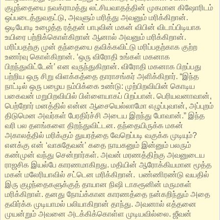
குழந்தையை நவக்ராமத்து லட்சியவாதத்தின் முகமான கிஷோரிடம்
ஒப்படைத்துவதட்டு, அவளும் மரித்து அவனும் மரிக்கிறான்.
ஒடியோடி உழைத்த ரத்தன் பாபுவின் மகன் விபின் விடாப்பிடியாக
உயிரை பற்றிக்கொள்கிறான் ஆனால் அவனும் மரிக்கிறான்.
மரிப்பதற்கு முன் தந்தையை தவிக்கவிட்டு மரிப்பதற்காக குற்ற
உணர்வு கொள்கிறான். ‘ஒரு விரோதி உங்கள் மகனாக
பிறந்துவிட்டேன்’ என வருந்துகிறான். விரோதி மகனாக பிறப்பது
பற்றிய ஒரு சிறு விளக்கத்தை தாராசங்கர் அளிக்கிறார். “இந்த
நாட்டில் ஒரு பழைய நம்பிக்கை உண்டு: முற்பிறவியின் கொடிய
பகைவன் மறுபிறவியில் பிள் ளையாகப் பிறப்பான். பெரியவனாவான்,
பெற்றோர் மனத்தில் என்ன ஆசையெல்லாமோ எழுப்புவான், அப்புறம்
திடுமென அவர்கள் பேரதிர்ச்சி அடைய இறந்து போவான்.” இந்த
வரி பல தளங்களை திறந்துவிட்டன. தந்தையிருக்க மகன்
அகாலத்தில் மரிக்கும் துயரத்தை வேறெப்படி வகுக்க முடியும்?
எனக்கு என் ‘வாசுதேவன்’ கதை நாயகனும் இன்னும் பலரும்
கண்முன் வந்து சென்றார்கள். அவன் மரணத்திற்கு அவனுடைய
ராஜசிக இயல்பே காரணமாகிறது. மதியின் ஆரோக்கியமான மூத்த
மகன் மலேரியாவில் சட்டென மரிக்கிறான். பண்ணிரண்டு வயதில்
இரு குழந்தைகளுக்குத் தாயான நிஷி டாகரூனின் மருமகள்
மரிக்கிறாள். தனது நோய்க்கான காரணத்தை நன்கறிந்தும் அதை
தவிர்க்க முடியாமல் பலியாகிறான் தாந்து. அவனால் எத்தனை
முயன்றும் அவனை அடக்கிக்கொள்ள முடியவில்லை. ஜீவன்