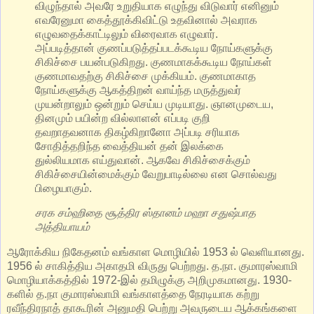
விழுந்தால் அவரே உறுதியாக எழுந்து விடுவார் எனினும்
எவரேனுமா கைத்தூக்கிவிட்டு உதவினால் அவராக
எழுவதைக்காட்டிலும் விரைவாக எழுவார்.
அப்படித்தான் குணப்படுத்தப்படக்கூடிய நோய்களுக்கு
சிகிச்சை பயன்படுகிறது. குணமாகக்கூடிய நோய்கள்
குணமாவதற்கு சிகிச்சை முக்கியம். குணமாகாத
நோய்களுக்கு ஆகத்திறன் வாய்ந்த மருத்துவர்
முயன்றாலும் ஒன்றும் செய்ய முடியாது. ஞானமுடைய,
தினமும் பயின்ற வில்லாளன் எப்படி குறி
தவறாதவனாக திகழ்கிறானோ அப்படி சரியாக
சோதித்தறிந்த வைத்தியன் தன் இலக்கை
துல்லியமாக எய்துவான். ஆகவே சிகிச்சைக்கும்
சிகிச்சையின்மைக்கும் வேறுபாடில்லை என சொல்வது
பிழையாகும்.
சரக சம்ஹிதை சூத்திர ஸ்தானம் மஹா சதுஷ்பாத
அத்தியாயம்
ஆரோக்கிய நிகேதனம் வங்காள மொழியில் 1953 ல் வெளியானது.
1956 ல் சாகித்திய அகாதமி விருது பெற்றது. த.நா. குமாரஸ்வாமி
மொழியாக்கத்தில் 1972-இல் தமிழுக்கு அறிமுகமானது. 1930-
களில் த.நா குமாரஸ்வாமி வங்காளத்தை நேரடியாக கற்று
ரவீந்திரநாத் தாகூரின் அனுமதி பெற்று அவருடைய ஆக்கங்களை