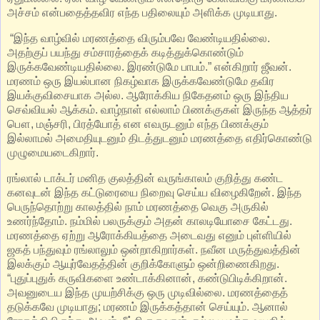
அச்சம் என்பதைத்தவிர எந்த பதிலையும் அளிக்க முடியாது.
“இந்த வாழ்வில் மரணத்தை விரும்பவே வேண்டியதில் லை.
அதற்குப் பயந்து சம்சாரத்தைக் கடித்துக்கொண்டும்
இருக்கவேண்டியதில் லை. இரண்டுமே பாபம்.” என்கிறார் ஜீவன்.
மரணம் ஒரு இயல்பான நிகழ்வாக இருக்கவேண்டுமே தவிர
இயக்குவிசையாக அல்ல. ஆரோக்கிய நிகேதனம் ஒரு இந்திய
செவ்வியல் ஆக்கம். வாழ்நாள் எல்லாம் பிணக்குகள் இருந்த ஆத்தர்
பௌ, மஞ்சரி, பிரத்யோத் என எவருடனும் எந்த பிணக்கும்
இல்லாமல் அமைதியுடனும் திடத்துடனும் மரணத்தை எதிர்கொண்டு
முழுமையடைகிறார்.
ரங்லால் டாக்டர் மனித குலத்தின் வருங்காலம் குறித்து கண்ட
கனவுடன் இந்த கட்டுரையை நிறைவு செய்ய விழைகிறேன். இந்த
பெருந்தொற்று காலத்தில் நாம் மரணத்தை வெகு அருகில்
உணர்ந்தோம். நம்மில் பலருக்கும் அதன் காலடியோசை கேட்டது.
மரணத்தை ஏற்று ஆரோக்கியத்தை அடைவது எனும் புள்ளியில்
ஜகத் பந்துவும் ரங்லாலும் ஒன்றாகிறார்கள். நவீன மருத்துவத்தின்
இலக்கும் ஆயுர்வேதத்தின் குறிக்கோளும் ஒன்றிணைகிறது.
“புதுப்புதுக் கருவிகளை உண்டாக்கினான், கண்டுபிடிக்கிறான்.
அவனுடைய இந்த முயற்சிக்கு ஒரு முடிவில்லை. மரணத்தைத்
தடுக்கவே முடியாது; மரணம் இருக்கத்தான் செய்யும். ஆனால்