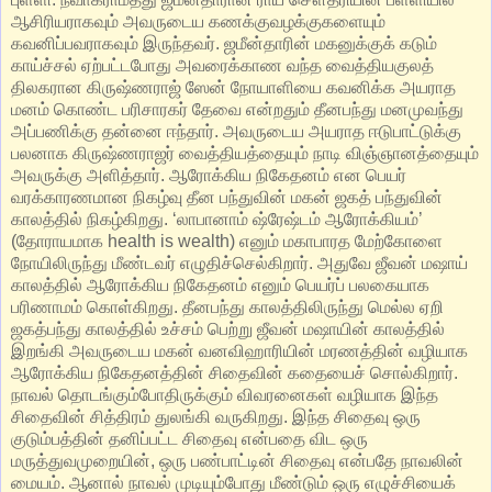
ஆசிரியராகவும் அவருடைய கணக்குவழக்குகளையும்
கவனிப்பவராகவும் இருந்தவர். ஜமீன்தாரின் மகனுக்குக் கடும்
காய்ச்சல் ஏற்பட்டபோது அவரைக்காண வந்த வைத்தியகுலத்
திலகரான கிருஷ்ணராஜ் ஸேன் நோயாளியை கவனிக்க அயராத
மனம் கொண்ட பரிசாரகர் தேவை என்றதும் தீனபந்து மனமுவந்து
அப்பணிக்கு தன்னை ஈந்தார். அவருடைய அயராத ஈடுபாட்டுக்கு
பலனாக கிருஷ்ணராஜர் வைத்தியத்தையும் நாடி விஞ்ஞானத்தையும்
அவருக்கு அளித்தார். ஆரோக்கிய நிகேதனம் என பெயர்
வரக்காரணமான நிகழ்வு தீன பந்துவின் மகன் ஜகத் பந்துவின்
காலத்தில் நிகழ்கிறது. ‘லாபானாம் ஷ்ரேஷ்டம் ஆரோக்கியம்’
(தோராயமாக health is wealth) எனும் மகாபாரத மேற்கோளை
நோயிலிருந்து மீண்டவர் எழுதிச்செல்கிறார். அதுவே ஜீவன் மஷாய்
காலத்தில் ஆரோக்கிய நிகேதனம் எனும் பெயர்ப் பலகையாக
பரிணாமம் கொள்கிறது. தீனபந்து காலத்திலிருந்து மெல்ல ஏறி
ஜகத்பந்து காலத்தில் உச்சம் பெற்று ஜீவன் மஷாயின் காலத்தில்
இறங்கி அவருடைய மகன் வனவிஹாரியின் மரணத்தின் வழியாக
ஆரோக்கிய நிகேதனத்தின் சிதைவின் கதையைச் சொல்கிறார்.
நாவல் தொடங்கும்போதிருக்கும் விவரனைகள் வழியாக இந்த
சிதைவின் சித்திரம் துலங்கி வருகிறது. இந்த சிதைவு ஒரு
குடும்பத்தின் தனிப்பட்ட சிதைவு என்பதை விட ஒரு
மருத்துவமுறையின், ஒரு பண்பாட்டின் சிதைவு என்பதே நாவலின்
மையம். ஆனால் நாவல் முடியும்போது மீண்டும் ஒரு எழுச்சியைக்