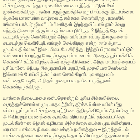
அச்சத்தை கடந்து, மரணமின்மையை இந்திய ஆன்மீகம்
முன்வைக்கிறது. நவீன மருத்துவத்தில் மறுபிறப்புக்கு இடமில்லை.
ஆகவே மரணமற்ற வாழ்வை இலக்காக கொள்கிறது. நாவலில்
ரங்லால் டாக்டர் ஜீவனிடம் “மனிதன் இறந்துவிட்டால் நாம் வேறு
எந்தத் திசையும் திரும்புவதில் லை. புரிகிறதா? இந்தத் தேகக்
கூட்டிலிருந்து வெளியேறும் அந்த உயிர்ப்புள் எப்படி இறகுகளைச்
சடசடத்து வெளியேறி எங்குச் செல்கிறது என்று நாம் ஆராய
முயல்வதில் லை.” இடையிடையே சிரித்து, இந்தப் பிராணன் மட்டும்
உண் மையில் பறந்து போகும் ஒரு புள்ளானால், அதைத் துப்பாக்கிக்
கொண்டு சுட்டு வீழ்த்த ஆள் வந்துவிடுவான். அந்த மாமிசத்தையும்
புசிப்பானே. அப்படி நிகழுமாயின் மறுபிறவி முதலியனவெல்லாம்
இல்லாமல் போய்விடுமே!” என சொல்கிறார். புலனனுபவம்
என்பதையே ஒரே அறிதல் முறையாக நவீன மருத்துவம்
கொண்டிருக்கிறது.
யாக்கை நிலையாமை என்பதொன்றும் புதிய சிக்கலில்லை.
வகுத்துக்கொள்ள முடியாதவற்றின், தர்க்கமின்மையின் மீது
எப்போதும் நாம் அச்சத்தை ஏற்றி வைத்திருக்கிறோம். ஆன்மீகமும்
அறிவியலும் மரணத்தை தமக்கே உரிய வழியில் தர்க்கப்படுத்த
முயல்கின்றன அதன் வழியாக அச்சத்தை கடக்க முயல்கின்றன.
மரபான யாக்கை நிலையாமைக்கும் நவீனத்துவ – இருத்தலியல்
யாக்கை நிலையாமைக்கும் ஒரு தொடர்ச்சியும் தனித்தன்மையும்