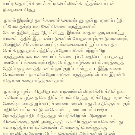
காட்டி தொடர்ச்சியைச் சுட்டி செவ்விலக்கியத்தன்மையுடன்
நிறைவடைகிறது.
நாவல் இரண்டு தளங்களைக் கொண்டது. ஒன்று மரணம் பற்றிய
எப்போதைக்குமான கேள்விகளை மருத்துவனின்
கோணத்திலிருந்து ஆராய்கிறது. இரண்டாவதாக ஒரு வரலாற்று
காலகட்டத்தில் இரு பண்பாடுகளின் மோதலையும், ஊடுபாவையும்,
அவற்றின் சிக்கல்களையும், எல்லைகளையும் நுட்பமாக பதிவு
செய்கிறது. தான் சந்திக்கும் நோயாளிகள் மற்றும் பிற
மருத்துவர்களுடான ஊடாட்டங்களையும் அதையொட்டிய தனது
மனவோட்டங்களையும் பதிவு செய்து வாழ்க்கையின் சாரத்தைத்
தேடும் ஒரு வைத்தியனின் நாட்குறிப்பு என்று கூட இந்நாவலை
சொல்லலாம். நாவலில் நோயாளிகள் மருத்துவர்கள் என இரண்டே
விதமான கதைமாந்தர்கள் தான்.
நாவல் முழுக்க விதவிதமான மரணங்கள் விரவிக்கிடக்கின்றன.
பச்சிளம் குழந்தை கொதிக்கும் பால் விழுந்து மரிக்கிறது. மரணிக்க
வேண்டிய வயதிலும் உயிரிச்சையை கைவிடாது அவதிக்குள்ளாகும்
மதியின் பாட்டி. கட்டுடல் கொண்ட ரானா பாடாக் யக்ஷ்ம
ரோகத்திலும் திட சித்தத்துடன் மரிக்கிறான். அவனுடைய
கிளைக்கதை தனி நாவலுக்குரிய காவியத்தன்மை கொண்டது.
கலவரத்தில் மாட்டிக்கொண்ட அனாதைப்பெண்ணுக்கு
வாழ்வளித்து நோயை பெற்று கொண்டு, அவர்களின் பெண்