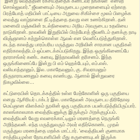
“இன்று வேதத்தின் ரகசியத்தைக் கண்டவர் நீங்களே” என்றே
சொல்லுவார்.” ஜீவனையும் அவருடைய முறைகளையும் ஏற்காத
பிரத்யோத் மதியின் பாட்டியை அறுவை சிகிச்சை மூலம் பிழைக்க
வைத்து வாழ்நாளை நீட்டித்ததை தவறு என உணர்கிறான். தன்
மனைவி மஞ்சுவின் உடல்நிலையை அறிய அவருடைய உதவியை
நாடுகிறான். நாவலின் இறுதியில் பிரத்யோத் ஜீவனிடம் தனக்கு நாடி
விஞ்ஞானம் கற்றுக்கொள்ள ஆவல் என வெளிப்படுத்துகிறான்.
கடந்த காலத்து பாரம்பரிய மருத்துவ அறிவின் சாரமான பகுதிகள்
எதிர்காலத்திடம் ஒப்படைக்கப்படுகிறது. இந்த ஒருங்கிணைப்பே
தாராசங்கர் கண்ட கனவு, இந்நாவலின் தரிசனம். இந்த
ஒருங்கிணைப்பே இன்று பி எம் ஹெக்டேயும், எம்.எஸ்.
வலியாத்தானும், இல. மகாதேவனும், கு. சிவராமனும்
திருநாராயணனும் கனவு காண்பது. ஆனால் இன்றுவரை
நிகழவில்லை…
கட்டுரையின் தொடக்கத்தில் உள்ள மேற்கோளின் ஒரு பகுதியை
எனது ஆசிரியர் டாக்டர் இல. மகாதேவன் அவருடைய திரிதோஷ
மெய்ஞான விளக்கம் நூலின் ஒரு பகுதியாக பயன்படுத்தியிருப்பார்.
காலங்காலமாக வைத்தியனுக்கு இருக்கும் அறக்குழப்பம்.
வைத்தியன் வேறு எவரைக்காட்டிலும் மரணத்தை நெருங்கி
அறிந்தவன். எந்த மருத்துவரும் அவர் எதிர்கொண்ட முதல்
மருத்துவ மரணத்தை மறக்க மாட்டார். ‘வைத்தியன் குணமாக
சாத்தியமுள்ள நோயாளியின் மீது கருணையுடன் இருக்க