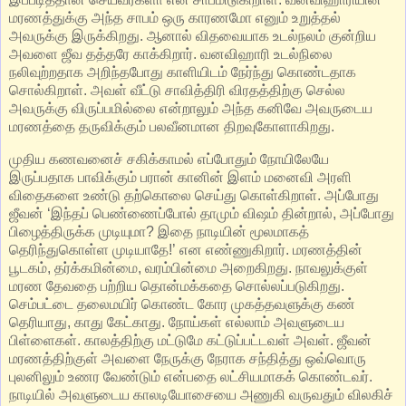
மரணத்துக்கு அந்த சாபம் ஒரு காரணமோ எனும் உறுத்தல்
அவருக்கு இருக்கிறது. ஆனால் விதவையாக உடல்நலம் குன்றிய
அவளை ஜீவ தத்தரே காக்கிறார். வனவிஹாரி உடல்நிலை
நலிவுற்றதாக அறிந்தபோது காளியிடம் நேர்ந்து கொண்டதாக
சொல்கிறாள். அவள் வீட்டு சாவித்திரி விரதத்திற்கு செல்ல
அவருக்கு விருப்பமில்லை என்றாலும் அந்த கனிவே அவருடைய
மரணத்தை தருவிக்கும் பலவீனமான திறவுகோளாகிறது.
முதிய கணவனைச் சகிக்காமல் எப்போதும் நோயிலேயே
இருப்பதாக பாவிக்கும் பரான் கானின் இளம் மனைவி அரளி
விதைகளை உண்டு தற்கொலை செய்து கொள்கிறாள். அப்போது
ஜீவன் ‘இந்தப் பெண் ணைப்போல் தாமும் விஷம் தின்றால், அப்போது
பிழைத்திருக்க முடியுமா? இதை நாடியின் மூலமாகத்
தெரிந்துகொள்ள முடியாதே!’ என எண்ணுகிறார். மரணத்தின்
பூடகம், தர்க்கமின்மை, வரம்பின்மை அறைகிறது. நாவலுக்குள்
மரண தேவதை பற்றிய தொன்மக்கதை சொல்லப்படுகிறது.
செம்பட்டை தலைமயிர் கொண்ட கோர முகத்தவளுக்கு கண்
தெரியாது, காது கேட்காது. நோய்கள் எல்லாம் அவளுடைய
பிள்ளைகள். காலத்திற்கு மட்டுமே கட்டுப்பட்டவள் அவள். ஜீவன்
மரணத்திற்குள் அவளை நேருக்கு நேராக சந்தித்து ஒவ்வொரு
புலனிலும் உணர வேண்டும் என்பதை லட்சியமாகக் கொண்டவர்.
நாடியில் அவளுடைய காலடியோசையை அணுகி வருவதும் விலகிச்