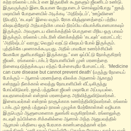
கற்ற ரங்லால் டாக்டர் என இருவரின் கூறுகளும் ஜீவனிடம் உண்டு.
இருவருக்கும் இடையேயான வேறுபாடைச் சொல்லும்போது ” ஜகத்
மஷாயின் போதனையில் அடிக்கடி ‘அதிர்ஷ்டம்’, ‘ஊழ்வினை’
(நியதி), ‘கடவுள்’ இவை வரும். ரோக விஞ்ஞானத்தைப் பற்றிய
விஷயத்தோடு அத்யாத்மிக பாவம் நிரம்பிய வியாக்கியானமாகவும்
இருக்கும். அவருடைய விளக்கத்தில் பொருளை மீறிய ஒரு பாவம்
இருக்கும். ரங்லால் டாக்டரின் விளக்கத்தில் ‘கடவுள்’ வரமாட்டார்;
‘அதிர்ஷ்டம்’ வராது; வெறும் வறட்டு விஷயம் போல் இருக்கும்.
புத்திக்கே புலனாகக்கூடியது. அதில் பாவமோ உணர்ச்சியின்
வேகமோ துளியாகிலும் இருக்காது.” என ஒப்பிட்டு நோக்குகிறார்
ஜீவன். ரங்கலால் டாக்டர் நோயாளியின் முன் மரணத்தை
நினைவுபடுத்தக்கூடிய எந்தப் பேச்சையுமே பேசமாட்டார். ‘Medicine
can cure disease but cannot prevent death’ (மருந்து நோயைப்
போக்கும் – ஆனால் மரணத்தை விலக்க அதனால் ஆகாது)
என்றதும் நீளக்கால் வைத்து நோயாளியின் வீட்டிலிருந்து
போய்விடுவார். ஜகத் பந்துவோ ஜீவன் மஷாயோ அப்படியல்ல.
வயதானவர்கள் என்றால் மரணத்தை அறிவித்துவிடுவார்கள்.
இளையவர்கள் என்றால் நாசூக்காக உணர்த்திவிடுவார்கள். ரங்லால்
டாக்டரும் ஜகத் பந்துவும் நாவல் முழுக்க மேற்கோள்கள் வழியாக
இருபெரும் ஆளுமைகளாக துலங்கி வருகிறார்கள். ரங்லாலுக்கு
கடவுள் நம்பிக்கை சிக்கலில்லை ஆனால் அந்த அனுபவத்தில்
ஆழாமல் பக்தியை ஒரு பேரமாக காண்பதைத்தான் ஏற்க
மறுக்கிறார். ‘ஹரி நாமம் சொல்லியே தொற்று நோயை துரத்துபவன்