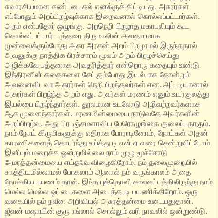
சுவாரசியமான கண்டடைதல் எனக்குக் கிட்டியது. அசுரர்கள்
எப்போதும் அறப்பிறழ்வுக்காக இறைவனால் கொல்லப்பட்டார்கள்.
அறம் என்பதோர் ஒழுங்கு. அறநெறி பிறழாத மகாபலியும் கூட
கொல்லப்பட்டார். புத்தரை திருமாலின் அவதாரமாக
முன்வைக்கும்போது அசுர அரசன் அறம் பிறழாமல் இருந்ததால்
அவனுக்கு நாத்திக பிரச்சாரம் மூலம் அறம் பிறழச்செய்து
அழிக்கவே புத்தனாக அவதரித்தார் என்றொரு கதையும் உண்டு.
இந்திரனின் கதைகளை கேட்கும்போது இயல்பாக தோன்றும்
அவனைவிடவா அசுரர்கள் நெறி பிறந்தவர்கள் என. அப்படியானால்
அசுரர்கள் பிறழ்ந்த அறம் எது. அவர்கள் மரணம் எனும் உயர்குலத்து
இயல்பை பிறழ்ந்தார்கள். தூலமான உடலோடு அழிவற்றவர்களாக
ஆக முனைந்தார்கள். மரணமின்மையை நாடுவதே அவர்களின்
அறப்பிறழ்வு. அது பிரபஞ்சமளாவிய பேரொழுங்கை குலைப்பதாகும்.
நாம் நோய் கிருமிகளுக்கு எதிராக போராடினோம், நோய்கள் அதன்
காரணிகளைத் தொடர்ந்து உய்த்து டி என் ஏ வரை சென்றுவிட்டோம்‌.
இனியும் மறைக்க ஓன்றுமில்லை நாம் முழு மூச்சோடு
அமரத்தன்மையை எய்தவே விழைகிறோம். நம் தலைமுறையில்
சாத்தியமில்லாமல் போகலாம் ஆனால் நம் வருங்காலம் அதை
நோக்கிய பயணம் தான். இந்த புத்தொளி காலகட்டத்திலிருந்து நாம்
மெல்ல மெல்ல ஓட்டைகளை அடைத்தபடி பயணிக்கிறோம். ஒரு
வகையில் நம் நவீன அறிவியல் அசுரத்தன்மை உடையதுதான்.
ஜீவன் மஷாயின் குரு ரங்லால் சொல்லும் வரி நாவலில் ஒன்றுண்டு.