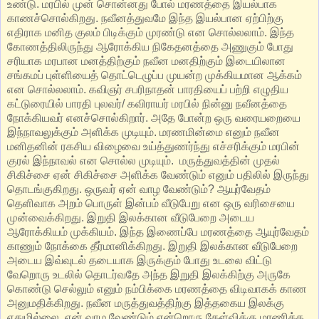
உண்டு. மரபில் முன் சொன்னது போல் மரணத்தை இயல்பாக
காணச்சொல்கிறது. நவீனத்துவமே இந்த இயல்பான ஏற்பிற்கு
எதிராக மனித குலம் பிடிக்கும் முரண்டு என சொல்லலாம். இந்த
கோணத்திலிருந்து ஆரோக்கிய நிகேதனத்தை அணுகும் போது
சரியாக மரபான மனத்திற்கும் நவீன மனதிற்கும் இடையிலான
சங்கமப் புள்ளியைத் தொட்டெழுப்ப முயன்ற முக்கியமான ஆக்கம்
என சொல்லலாம். கவிஞர் சபரிநாதன் பாரதியைப் பற்றி எழுதிய
கட்டுரையில் பாரதி புலவர்/ கவிராயர் மரபில் நின்னு நவீனத்தை
நோக்கியவர் எனச்சொல்கிறார். அதே போன்ற ஒரு வரையறையை
இந்நாவலுக்கும் அளிக்க முடியும். மரணமின்மை எனும் நவீன
மனிதனின் ரகசிய விழைவை உய்த்துணர்ந்து எச்சரிக்கும் மரபின்
குரல் இந்நாவல் என சொல்ல முடியும். மருத்துவத்தின் முதல்
சிகிச்சை ஏன் சிகிச்சை அளிக்க வேண்டும் எனும் பதிலில் இருந்து
தொடங்குகிறது. ஒருவர் ஏன் வாழ வேண்டும்? ஆயுர்வேதம்
தெளிவாக அறம் பொருள் இன்பம் வீடுபேறு என ஒரு வரிசையை
முன்வைக்கிறது. இறுதி இலக்கான வீடுபேறை அடைய
ஆரோக்கியம் முக்கியம். இந்த இணைப்பே மரணத்தை ஆயுர்வேதம்
காணும் நோக்கை தீர்மானிக்கிறது. இறுதி இலக்கான வீடுபேறை
அடைய இவ்வுடல் தடையாக இருக்கும் போது உடலை விட்டு
வேறொரு உடலில் தொடர்வதே அந்த இறுதி இலக்கிற்கு அருகே
கொண்டு செல்லும் எனும் நம்பிக்கை மரணத்தை விடிவாகக் காண
அனுமதிக்கிறது. நவீன மருத்துவத்திற்கு இத்தகைய இலக்கு
ஏதுமில்லை. ஏன் வாழ வேண்டும் என்றொரு கேள்விக்கு மரணிக்க