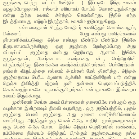
குழந்தை பெற்று…வட்டம் மீண்டும்…..)…இப்படியே இந்த உலகம்
சுழலும்போதுதான், எல்லாம் சரியாகப் போய்க் கொண்டிருக்கிறது
என்று இந்த உலகம் அர்த்தம் கொள்கிறது. இதில் எந்த
இடத்திலாவது மாற்றம் இருந்தால், உலகமே தடுமாறுகிறது.
எவ்வளவுதான் சிறந்த சோதிடர் கணித்துச் சொன்னாலும்,
பிள்ளைப் பேறு என்பது மனிதர்களால்
தீர்மானிக்கப்படுவது அல்ல என்பது மீண்டும் மீண்டும் இங்கே
நிரூபணமாயிருக்கிறது. ஒரு குழந்தை பிறக்கும்போது அது
எப்படிப்பட்ட குழந்தை என்பது தெரியாது. ஆனால், இங்கே
குழந்தைகள், அவர்களாக வளர்வதை விட, பெற்றோரின்
விருப்பத்திற்கு இணங்கவே வளர்க்கப்படுகிறார்கள். பெற்றோர்கள்
தங்கள் விருப்பத்தை எல்லாம் அவர்கள் மேல் திணித்து, அந்தக்
குழந்தையை பெரிய ஆளாக ஆக்கிக் காட்டுகிறேன் பார் என்று
நெஞ்சு நிமிர்த்தி மற்றவர் முன் தன்னை பெருமைப்படுத்திக்
கொள்வதற்காகவே உருவாக்குகிறார்கள் என்பதாகாவே இன்றைய
உலகம் இருக்கிறது.
முன்னோர் செய்த பாவம் பிள்ளைகள் தலையிலே என்பதும் ஒரு
வழக்காக இன்றளவும் நிலவி வருகிறது. ஒரு குடும்பத்தில், முதல்
குழந்தை பெண் குழந்தை. அது மூளை வளர்ச்சியில்லாமல்
வளர்கிறது. அடுத்தும் ஒரு பெண் அதே மாதிரி. மூன்றாவதாகவும்
ஒரு பெண் அதே போல. இதில் அந்தப் பெற்றோரின் எண்ணம்,
நம்பிக்கை நிச்சயம் அடுத்துப் பிறக்கும் குழந்தையாவது நல்ல