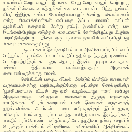
காலங்கள் வேறானாலும், இடங்கள் வேறு வேறானாலும், பெற்றோர்,
தங்கள் பிள்ளைகளைத் தங்கள் உடைமைகளாகப் பாவித்து, தங்கள்
விருப்பத்திற்கு என்ன வேண்டுமானாலும் செய்து கொள்ளலாம்
என்று நினைக்கிறார்கள் என்பதை இப்படி புராணம், நாட்டார்
வழக்கியல் கதைகள், வேற்று நாட்டு இலக்கியம் என்று பல
இடங்களிலிருந்து எடுத்துக் கையாண்டு கோர்த்திருப்பது மிகுந்த
பாராட்டுக்குரியது. இதை ஒரு படிமமாக நாவலில் காட்டியிருப்பது
மிகவும் ரசனைக்குரியது.
ஒரு பக்கம் இவற்றையெல்லாம் அலசினாலும், பிள்ளைப்
பேற்றுக்கும், முன்னோர் சாபம், குடும்பத்தில் நடந்த துர்மரணங்கள்
போன்றவற்றிற்கும் கூட ஒரு தொடர்பு இருக்க முடியும் என்பதான
மக்கள் மத்தியாலான எண்ணத்தையும் அழகாகக்
கையாண்டிருக்கிறது நாவல்.
செந்தியின் பழைய வீட்டில், மீண்டும் மீண்டும் கரையான்
வருவதும்,அதற்கு மருந்தடிக்கும்போது அப்பத்தா சொல்லுகின்ற
”பூச்சியண்டாத வீட்டில் மனுஷன் வாழக்கூடாது ராசா” என்பது
அந்தக்காலத்து மனிதர்கள் மனங்களில் இருந்த ஈரத்தைக்
காட்டுகிறது. வீட்டில் கரையான், பல்லி இவைகள் வருவதைத்
தடுக்கவில்லை அவர்கள். எல்லா உயிர்களுக்கும் இடம் தரும்,
உயிரைக் கொல்லாத ஈரம் படைத்த மனிதர்களாக இருந்தார்கள்;
மனதில் ஈரம் கொண்ட மனிதர்களுக்கே சந்ததியை நல்ல முறையில்
பெருக்கும் பாக்கியம் கிட்டுகிறது. மனிதர்களின் ஆத்திரங்கள்,