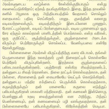
அவர்களுடைய வாழ்க்கை கேள்விக்குறியாகும் என்று
கவலைப்படுகிறோம்; ஏற்கத் தயங்குகிறோம். இதை, இந்த நாவலில்
சுனில் அழகாக ஒரு அத்தியாயத்தில் வேதாளம் சொல்லும்
கதையாகப் பதிவு செய்கிறார். மானுட குலத்தின் வரலாறு
வடிவமற்றவைக்கும், வடிவத்திற்கும் இடையிலான முரணும்,
போராட்டமும்தான். வடிவப் பிரக்ஞையையும், வடிவ முரணையும் ஒரு
சேர ஏற்கும் காலம்தான் மானிடத்தின் பொற்காலம். என்ற வரிகள்,
ஒரு குறிப்பிட்ட சூத்திரத்துக்குள், குழந்தைகளை அடைக்க
விரும்பும் பெற்றோருக்குச் சொல்லப்பட வேண்டியவை என்றே
தோன்றுகிறது.
பிள்ளைகளை அவர்கள் விருப்பத்திற்கு வளர விடாமல், தங்கள்
பெருமைகளை இந்த உலகத்தார் முன் நிலைநாட்டிக் கொள்ளவே
பெற்றோர் விரும்புகின்றனர். இதற்காக குழந்தைகளைப்
பலிகடாவாக்குகின்றனர். பரஞ்சோதி என்கிற சிவத்தொண்டர்,
தன்னுடைய சிவத் தொண்டை நிலை நாட்டிக் கொள்வதற்காக, தன்
பிள்ளை, சீராளனைத் தன் கையாலேயே வெட்டிக் கொடுக்கிறார்.
தன்னுடைய மந்திர சக்தியைப் பெருக்கிக் கொள்வதற்காக,
கருவுற்றிருக்கும் தன் மகளையே கருவை எடுத்துப்
பலியாக்குகிறான் மாகாளி மந்திரவாதி. தன் கணவன் இன்னொரு
பெண்ணுடன் உறவு வைத்துள்ளான் என அறிந்து, அந்தப்
பெண்ணையும், தன் கணவனையும் பழி வாங்குவதற்காக, தன்
பிள்ளைகளையே பலியாக்குகிறாள், கிரேக்கத்தின் மெடியா.