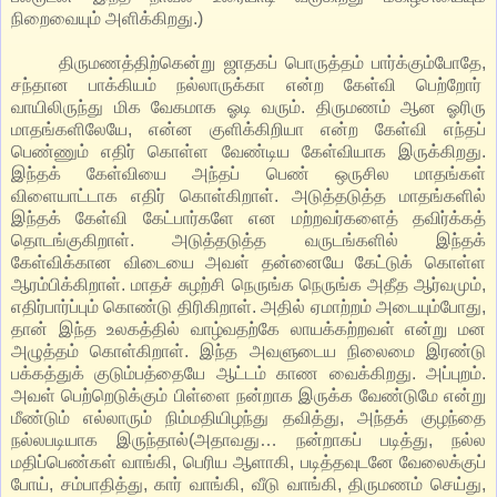
நிறைவையும் அளிக்கிறது.)
திருமணத்திற்கென்று ஜாதகப் பொருத்தம் பார்க்கும்போதே,
சந்தான பாக்கியம் நல்லாருக்கா என்ற கேள்வி பெற்றோர்
வாயிலிருந்து மிக வேகமாக ஓடி வரும். திருமணம் ஆன ஓரிரு
மாதங்களிலேயே, என்ன குளிக்கிறியா என்ற கேள்வி எந்தப்
பெண்ணும் எதிர் கொள்ள வேண்டிய கேள்வியாக இருக்கிறது.
இந்தக் கேள்வியை அந்தப் பெண் ஒருசில மாதங்கள்
விளையாட்டாக எதிர் கொள்கிறாள். அடுத்தடுத்த மாதங்களில்
இந்தக் கேள்வி கேட்பார்களே என மற்றவர்களைத் தவிர்க்கத்
தொடங்குகிறாள். அடுத்தடுத்த வருடங்களில் இந்தக்
கேள்விக்கான விடையை அவள் தன்னையே கேட்டுக் கொள்ள
ஆரம்பிக்கிறாள். மாதச் சுழற்சி நெருங்க நெருங்க அதீத ஆர்வமும்,
எதிர்பார்ப்பும் கொண்டு திரிகிறாள். அதில் ஏமாற்றம் அடையும்போது,
தான் இந்த உலகத்தில் வாழ்வதற்கே லாயக்கற்றவள் என்று மன
அழுத்தம் கொள்கிறாள். இந்த அவளுடைய நிலைமை இரண்டு
பக்கத்துக் குடும்பத்தையே ஆட்டம் காண வைக்கிறது. அப்புறம்.
அவள் பெற்றெடுக்கும் பிள்ளை நன்றாக இருக்க வேண்டுமே என்று
மீண்டும் எல்லாரும் நிம்மதியிழந்து தவித்து, அந்தக் குழந்தை
நல்லபடியாக இருந்தால்(அதாவது… நன்றாகப் படித்து, நல்ல
மதிப்பெண்கள் வாங்கி, பெரிய ஆளாகி, படித்தவுடனே வேலைக்குப்
போய், சம்பாதித்து, கார் வாங்கி, வீடு வாங்கி, திருமணம் செய்து,