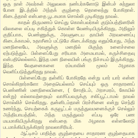
ஒரு நாள் அவர்கள் அலுவலக நண்பர்களோடு இன்பச் சுற்றுலா
போன இடத்தில் அந்தக் குழந்தை தொலைந்து போகிறாள்.
கிடைத்தாள் என்பதை பூடகமாக சொல்லி முடிகிறது நாவல்.
காதல் திருமணம் செய்து கொள்பவர்கள் குடும்பத்தினரின்
விலகலை எப்படி சகித்துக் கொள்ள வேண்டியிருக்கிறது, அதிலும்
குறிப்பாக, பெண்ணுக்கு, அவளுடைய தாயின் அரவணைப்பு
கிடைக்காமல், உதாசீனம் மட்டுமே கிடைக்கிறது எனும்போது, அந்த
மனநிலையே, அவளுக்கு மனதில் மிகுந்த உளைச்சலை
ஏற்படுத்தும். பிள்ளைப்பேறு சரியாக அமையாமல், கருச்சிதைவு
என்பதிலெல்லாம், இந்த மன நிலையின் பங்கு நிச்சயம் இருக்கிறது.
இந்த வேதனைகளை ரம்யாவின் மூலம் அழகாக
வெளிப்படுத்துகிறது நாவல்.
பிள்ளைப்பேறு தள்ளிப் போகிறதே என்று யார் யார் என்ன
சொல்கிறார்களோ அதையெல்லாம் செய்யும் ஒரு சாதாரணப்
பெண்ணின் மனநிலையினை, ( சோதிடம், அரசமரம், கோயில்
என்று) எல்லாவற்றையும் வாசிப்பவருக்கு சலிப்பூட்டாமல் நாவல்
சொல்லிச் செல்கிறது. தன்னிடம்தான் பிரச்சினை என்று செந்தி
உணர்ந்து, செயற்கைக் கருவூட்டல் மருத்துவமனைக்குச் செல்லும்
அத்தியாயத்தில், அந்த மருத்துவம் எப்படி ஒரே பண
மயமாகியிருக்கிறது என்பதை மிக அழகாக எள்ளலோடு
படமாக்கியிருக்கிறார் நாவலாசிரியர்.
ஆட்டிசம் பாதித்த குழந்தையை சாதாரண குழந்தையாக