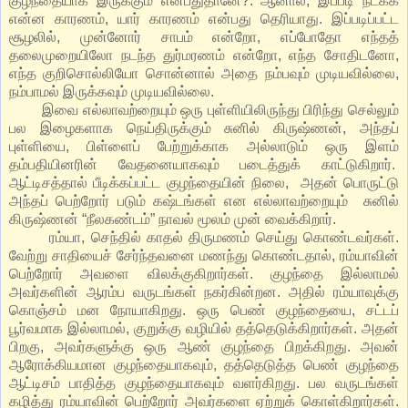
குழந்தையாக இருக்கும் என்பதுதானே?. ஆனால், இப்படி நடக்க
என்ன காரணம், யார் காரணம் என்பது தெரியாது. இப்படிப்பட்ட
சூழலில், முன்னோர் சாபம் என்றோ, எப்போதோ எந்தத்
தலைமுறையிலோ நடந்த துர்மரணம் என்றோ, எந்த சோதிடனோ,
எந்த குறிசொல்லியோ சொன்னால் அதை நம்பவும் முடியவில்லை,
நம்பாமல் இருக்கவும் முடியவில்லை.
இவை எல்லாவற்றையும் ஒரு புள்ளியிலிருந்து பிரிந்து செல்லும்
பல இழைகளாக நெய்திருக்கும் சுனில் கிருஷ்ணன், அந்தப்
புள்ளியை, பிள்ளைப் பேற்றுக்காக அல்லாடும் ஒரு இளம்
தம்பதியினரின் வேதனையாகவும் படைத்துக் காட்டுகிறார்.
ஆட்டிசத்தால் பீடிக்கப்பட்ட குழந்தையின் நிலை, அதன் பொருட்டு
அந்தப் பெற்றோர் படும் கஷ்டங்கள் என எல்லாவற்றையும் சுனில்
கிருஷ்ணன் “நீலகண்டம்” நாவல் மூலம் முன் வைக்கிறார்.
ரம்யா, செந்தில் காதல் திருமணம் செய்து கொண்டவர்கள்.
வேற்று சாதியைச் சேர்ந்தவனை மணந்து கொண்டதால், ரம்யாவின்
பெற்றோர் அவளை விலக்குகிறார்கள். குழந்தை இல்லாமல்
அவர்களின் ஆரம்ப வருடங்கள் நகர்கின்றன. அதில் ரம்யாவுக்கு
கொஞ்சம் மன நோயாகிறது. ஒரு பெண் குழந்தையை, சட்டப்
பூர்வமாக இல்லாமல், குறுக்கு வழியில் தத்தெடுக்கிறார்கள். அதன்
பிறகு, அவர்களுக்கு ஒரு ஆண் குழந்தை பிறக்கிறது. அவன்
ஆரோக்கியமான குழந்தையாகவும், தத்தெடுத்த பெண் குழந்தை
ஆட்டிசம் பாதித்த குழந்தையாகவும் வளர்கிறது. பல வருடங்கள்
கழித்து ரம்யாவின் பெற்றோர் அவர்களை ஏற்றுக் கொள்கிறார்கள்.