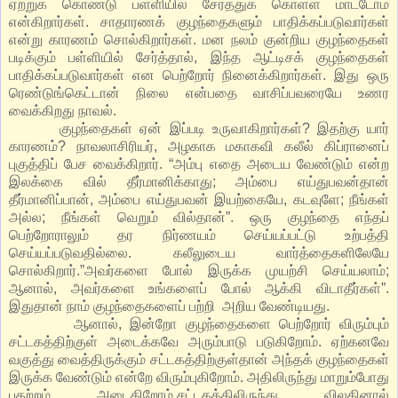
ஏற்றுக் கொண்டு பள்ளியில் சேர்த்துக் கொள்ள மாட்டோம்
என்கிறார்கள். சாதாரணக் குழந்தைகளும் பாதிக்கப்படுவார்கள்
என்று காரணம் சொல்கிறார்கள். மன நலம் குன்றிய குழந்தைகள்
படிக்கும் பள்ளியில் சேர்த்தால், இந்த ஆட்டிசக் குழந்தைகள்
பாதிக்கப்படுவார்கள் என பெற்றோர் நினைக்கிறார்கள். இது ஒரு
ரெண்டுங்கெட்டான் நிலை என்பதை வாசிப்பவரையே உணர
வைக்கிறது நாவல்.
குழந்தைகள் ஏன் இப்படி உருவாகிறார்கள்? இதற்கு யார்
காரணம்? நாவலாசிரியர், அழகாக மகாகவி கலீல் கிப்ரானைப்
புகுத்திப் பேச வைக்கிறார். “அம்பு எதை அடைய வேண்டும் என்ற
இலக்கை வில் தீர்மானிக்காது; அம்பை எய்துபவன்தான்
தீர்மானிப்பான், அம்பை எய்துபவன் இயற்கையே, கடவுளே; நீங்கள்
அல்ல; நீங்கள் வெறும் வில்தான்”. ஒரு குழந்தை எந்தப்
பெற்றோராலும் தர நிர்ணயம் செய்யப்பட்டு உற்பத்தி
செய்யப்படுவதில்லை. கலீலுடைய வார்த்தைகளிலேயே
சொல்கிறார்.”அவர்களை போல் இருக்க முயற்சி செய்யலாம்;
ஆனால், அவர்களை உங்களைப் போல் ஆக்கி விடாதீர்கள்”.
இதுதான் நாம் குழந்தைகளைப் பற்றி அறிய வேண்டியது.
ஆனால், இன்றோ குழந்தைகளை பெற்றோர் விரும்பும்
சட்டகத்திற்குள் அடைக்கவே அரும்பாடு படுகிறோம். ஏற்கனவே
வகுத்து வைத்திருக்கும் சட்டகத்திற்குள்தான் அந்தக் குழந்தைகள்
இருக்க வேண்டும் என்றே விரும்புகிறோம். அதிலிருந்து மாறும்போது
பதற்றம் அடைகிறோம்.சட்டகத்திலிருந்து விலகினால்