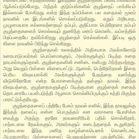
சண்டைகள், சந்தேகங்கள் இவற்றில் குழந்தைகள் பலிகடாக்களாக
ஆக்கப்படும்போது, அந்தக் குடும்பங்களில் குழந்தைப் பாக்கியம்
இல்லாமல் போகிறது என்ற இந்த நம்பிக்கை பல கதைகள் மூலம்
நாவலில் பல இடங்களில் சொல்லப்படுகிறது. ஏதும் அறியாத,
முழுமையாக எல்லாவற்றையும் நம்பும், குறிப்பாக பெற்றோரை நம்பும்
குழந்தைகளைக் கொல்லவும் துணிந்த மனம் கொண்ட வம்சத்தில்
பிறப்பதையே தவிர்க்கிறது குழந்தைச் செல்வங்கள். இப்படி ஒரு
கிளை நாவலில் பிரிந்து செல்கிறது.
குழந்தைகள் உலகத்தில் அதிகமாக அவர்களோடு
உரையாடுபவர்கள் பொம்மைகளும், அவர்களுக்குப் பிடித்த கதை
நாயகர்களும்தான். குழந்தைகளின் சண்டை என்பது அர்த்தமற்றது.
அது வெறும் பிள்ளை விளையாட்டு. ஆனால், பெற்றோர்தான் இதை
பெரிய விஷயமாக்கி அவர்களுக்குள் பேதத்தை வளர்த்து
விடுகிறோமோ என்ற யோசனைக்குத் தள்ளும் நாவல். இந்த
விஷயத்தை, குழந்தைகளுக்குப் பிடித்தமான குழந்தைக் கதைத்
தொடரையே பயன்படுத்தி அழகாக சொல்லியிருக்கும் உத்தி மிகுந்த
பாராட்டுக்குரியது.
குழந்தைகளைப் பற்றியே பேசும் நாவல் எனில், இந்த நாவலுக்கு
இந்தத் தலைப்பு என்ன பொருத்தம் என வாசகரை யோசிக்க
வைத்து அதற்கு தானே நாவலாசிரியர் பதில் சொல்கிறார்.
பாற்கடலை தேவர்களும், அசுரர்களும் கடைந்ததைக் கூறுகிறார்.
பாற்கடலை இந்த மனித வாழ்க்கையெனக் கொண்டால்,
அமுதமாகிய பிள்ளைகளைப் பெறுவதற்கான முயற்சியில், சில