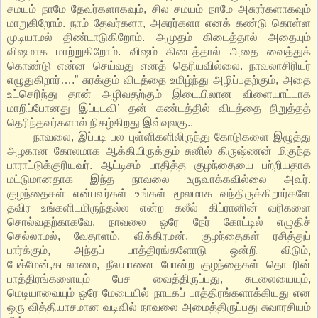
சமயம் நாமே தேவர்களாகவும், சில சமயம் நாமே அசுரர்களாகவும்
மாறுகிறோம். நாம் தேவர்களா, அசுரர்களா எனக் கண்டு கொள்ள
முடியாமல் திண்டாடுகிறோம். அமுதம் கிடைத்தால் அதையும்
விஷமாக மாற்றுகிறோம். விஷம் கிடைத்தால் அதை வைத்துக்
கொண்டு என்ன செய்வது எனத் தெரியவில்லை. நாவலாசிரியர்
எழுதுகிறார்….” சுரக்கும் விடத்தை உமிழ்ந்து அழிப்பதற்கும், அதை
உட்செரிந்து தான் அழிவதற்கும் இடையிலான விளையாட்டாக
மாறிப்போனது இப்புடவி’ தன் கண்டத்தில் விடத்தை நிறுத்தத்
தெரிந்தவர்களால் நிகழ்கிறது இவ்வுலகு..
நாவலை, இப்படி பல புள்ளிகளிலிருந்து கோடுகளை இழுத்து
அழகான கோலமாக ஆக்கியிருக்கும் சுனில் கிருஷ்ணன் மிகுந்த
பாராட்டுக்குரியவர். ஆட்டிசம் பாதித்த குழந்தையை பற்றியதாக
மட்டுமானதாக இந்த நாவலை உருவாக்கவில்லை அவர்.
குழந்தைகள் என்பவர்கள் உங்கள் மூலமாக வந்திருக்கிறார்களே
தவிர உங்களிடமிருந்தல்ல என்ற கலீல் கிப்ரானின் வரிகளை
சொல்வதற்காகவே. நாவலை ஒரே நேர் கோட்டில் எழுதிச்
செல்லாமல், வேதாளம், விக்கிரமன், குழந்தைகள் ரசித்துப்
பார்க்கும், அந்தப் பாத்திரங்களோடு ஒன்றி விடும்,
பேக்மேன்,கடலாமை, நீலயானை போன்ற குழந்தைகள் தொடரின்
பாத்திரங்களையும் பேச வைத்திருப்பது, சுடலையையும்,
மெடியாவையும் ஒரே மேடையில் நாடகப் பாத்திரங்களாக்கியது என
ஒரு வித்தியாசமான வடிவில் நாவலை அமைத்திருப்பது சுவாரசியம்