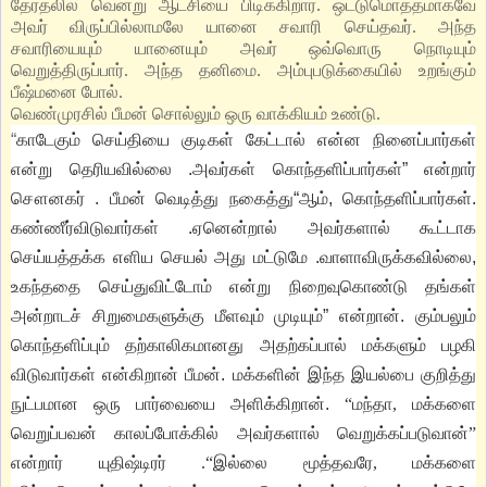
தேர்தலில் வென்று ஆட்சியை பிடிக்கிறார். ஒட்டுமொத்தமாகவே
அவர் விருப்பில்லாமலே யானை சவாரி செய்தவர். அந்த
சவாரியையும் யானையும் அவர் ஒவ்வொரு நொடியும்
வெறுத்திருப்பார். அந்த தனிமை. அம்புபடுக்கையில் உறங்கும்
பீஷ்மனை போல்.
வெண்முரசில் பீமன் சொல்லும் ஒரு வாக்கியம் உண்டு.
“
காடேகும் செய்தியை குடிகள் கேட்டால் என்ன நினைப்பார்கள்
என்று தெரியவில்லை
.
அவர்கள் கொந்தளிப்பார்கள்
”
என்றார்
சௌனகர்
.
பீமன் வெடித்து நகைத்து
“
ஆம்
,
கொந்தளிப்பார்கள்
.
கண்ணீர்விடுவார்கள்
.
ஏனென்றால் அவர்களால் கூட்டாக
செய்யத்தக்க எளிய
செயல் அது மட்டுமே
.
வாளாவிருக்கவில்லை
,
உகந்ததை செய்துவிட்டோம் என்று நிறைவுகொண்டு தங்கள்
அன்றாடச் சிறுமைகளுக்கு மீளவும் முடியும்
”
என்றான். கும்பலும்
கொந்தளிப்பும் தற்காலிகமானது அதற்கப்பால் மக்களும் பழகி
விடுவார்கள் என்கிறான் பீமன். மக்களின் இந்த இயல்பை குறித்து
நுட்பமான ஒரு பார்வையை அளிக்கிறான்.
“
மந்தா
,
மக்களை
வெறுப்பவன் காலப்போக்கில் அவர்களால் வெறுக்கப்படுவான்
”
என்றார் யுதிஷ்டிரர்
.
“
இல்லை மூத்தவரே
,
மக்களை