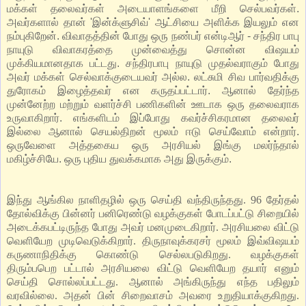
மக்கள் தலைவர்கள் அடையாளங்களை மீறி செல்பவர்கள்.
அவர்களால் தான் 'இன்க்ளுசிவ்' ஆட்சியை அளிக்க இயலும் என
நம்புகிறேன். விவாதத்தின் போது ஒரு நண்பர் என்டிஆர் - சந்திர பாபு
நாயுடு விவாகரத்தை முன்வைத்து சொன்ன விஷயம்
முக்கியமானதாக பட்டது. சந்திரபாபு நாயுடு முதல்வராகும் போது
அவர் மக்கள் செல்வாக்குடையவர் அல்ல. லட்சுமி சிவ பார்வதிக்கு
துரோகம் இழைத்தவர் என கருதப்பட்டார். ஆனால் தேர்ந்த
முன்னேற்ற மற்றும் வளர்ச்சி பணிகளின் ஊடாக ஒரு தலைவராக
உருவாகிறார். எங்களிடம் இப்போது கவர்ச்சிகரமான தலைவர்
இல்லை ஆனால் செயல்திறன் மூலம் ஈடு செய்வோம் என்றார்.
ஒருவேளை அத்தகைய ஒரு அரசியல் இங்கு மலர்ந்தால்
மகிழ்ச்சியே. ஒரு புதிய துவக்கமாக அது இருக்கும்.
இந்து ஆங்கில நாளிதழில் ஒரு செய்தி வந்திருந்தது. 96 தேர்தல்
தோல்விக்கு பின்னர் பனிரெண்டு வழக்குகள் போடப்பட்டு சிறையில்
அடைக்கபட்டிருந்த போது அவர் மனமுடைகிறார். அரசியலை விட்டு
வெளியேற முடிவெடுக்கிறார். திருநாவுக்கரசர் மூலம் இவ்விஷயம்
கருணாநிதிக்கு கொண்டு செல்லபடுகிறது. வழக்குகள்
திரும்பபெற பட்டால் அரசியலை விட்டு வெளியேற தயார் எனும்
செய்தி சொல்லப்பட்டது. ஆனால் அங்கிருந்து எந்த பதிலும்
வரவில்லை. அதன் பின் சிறைவாசம் அவரை உறுதியாக்குகிறது.