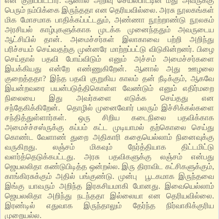
என குறிப்பிட்டார். ஆனால் அறிவு செயல்பாட்டின் மீது அவருக்கு
பெரும் நம்பிக்கை இருந்ததா என தெரியவில்லை. அரசு நூலகங்கள்
மிக மோசமாக பாதிக்கப்பட்டதும், அண்ணா நூற்றாண்டு நூலகம்
அரசியல் காழ்புகளுக்காக முடக்க முனைந்ததும் அவருடைய
ஆட்சியில் தான். அமைச்சர்கள் இலாகாவை பற்றி அறிந்து
பரிச்சயம் செய்வதற்கு முன்னரே மாற்றப்பட்டு விடுகின்றனர். பிழை
செய்தால் பதவி போய்விடும் எனும் அச்சம் அமைச்சர்களை
இயக்கியது என்றே எண்ணுகிறேன். ஆனால் அது ஊழலை
குறைத்ததா? இந்த பதவி குறுகிய காலம் தன் நீடிக்கும், ஆகவே
இயன்றவரை பயன்படுத்திகொள்ள வேண்டும் எனும் எதிர்மறை
நிலையை இது அவர்களை எடுக்க செய்தது என
சந்தேகிக்கிறேன். தொழில் முனைவோர் பலரும் இச்சிக்கல்களை
சந்தித்துள்ளார்கள். ஒரு சிறிய கடைநிலை பதவிக்காக
அமைச்ச்சஸ்ருக்கு கப்பம் கட்ட முடியாமல் தற்கொலை செய்து
கொண்ட வேளாண் துறை அதிகாரி கதையெல்லாம் நினைவுக்கு
வருகிறது. லஞ்சம் மிகவும் நேர்த்தியாக திட்டமிட்டு
வளர்த்தெடுக்கபட்டது. அரசு பதவிகளுக்கு லஞ்சம் என்பது
ஜெயலலிதா கண்டுபிடித்த ஒன்றல்ல. இரு திராவிட கட்சிகளுக்கும்,
காங்கிரசுக்கும் அதில் பங்குண்டு. முன்பு பூடகமாக இருந்தவை
இங்கு யாவரும் அறிந்த இரகசியமாகி போனது. இவையெல்லாம்
ஜெயலலிதா அறிந்து நடந்ததா இல்லையா என தெரியவில்லை.
இரண்டில் எதுவாக இருந்தாலும் தேர்ந்த நிர்வாகிக்குரிய
முறையல்ல.