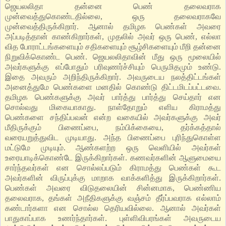
ஜெயலலிதா தன்னை பெண் தலைவராக
முன்வைத்துகொண்டதில்லை, ஒரு தலைவராகவே
முன்வைத்திருக்கிறார். ஆனால் தமிழக பெண்கள் அவரை
அப்படித்தான் காண்கிறார்கள், முதலில் அவர் ஒரு பெண், எல்லா
வித போராட்டங்களையும் சதிகளையும் சூழ்சிகளையும் மீறி தன்னை
நிறுவிக்கொண்ட பெண். ஜெயலலிதாவின் மீது ஒரு மூலையில்
அவர்களுக்கு எப்போதும் பரிவுணர்ச்சியும் பெருமிதமும் உண்டு.
இதை அவரும் அறிந்திருக்கிறார். அவருடைய நலத்திட்டங்கள்
அனைத்துமே பெண்களை மனதில் கொண்டு திட்டமிடப்பட்டவை.
தமிழக பெண்களுக்கு அவர் பார்த்து பார்த்து செய்தார் என
சொல்வது மிகையாகாது. நாள்தோறும் எளிய கிராமத்து
பெண்களை சந்திப்பவன் என்ற வகையில் அவர்களுக்கு அவர்
மீதிருக்கும் பிணைப்பை, நம்பிக்கையை, தர்க்கத்தால்
வரையறுத்துவிட முடியாது. அந்த பிணைப்பை புரிந்துகொள்ள
மட்டுமே முடியும். ஆண்களற்ற ஒரு வெளியில் அவர்கள்
உரையாடிக்கொண்டே இருக்கிறார்கள். கணவர்களின் ஆளுமையை
சார்ந்தவர்கள் என சொல்லப்படும் கிராமத்து பெண்கள் கூட
அவர்களின் விருப்புக்கு மாறாக வாக்களித்து இருக்கிறார்கள்.
பெண்கள் அவரை விடுதலையின் சின்னமாக, பெண்ணிய
தலைவராக, தங்கள் அநீதிகளுக்கு வஞ்சம் தீர்ப்பவராக எல்லாம்
கண்டார்களா என சொல்ல தெரியவில்லை. ஆனால் அவர்கள்
பாதுகாப்பாக உணர்ந்தார்கள். புள்ளிவிபரங்கள் அவருடைய