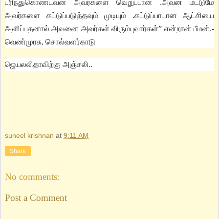
புரிந்துகொண்டவன் அவர்களை வெறுப்பான்
.
அவன் மட்டுமே
அவர்களை கட்டுப்படுத்தவும் முடியும்
.
கட்டுப்பாடான ஆட்சியை
அளிப்பதனால் அவனை அவர்கள் விரும்புவார்கள்
”
என்றான் பீமன்
.
-
வெண்முரசு, சொல்வளர்காடு
ஜெயலலிதாவிற்கு அஞ்சலி..
suneel krishnan
at
9:11 AM
Share
No comments:
Post a Comment