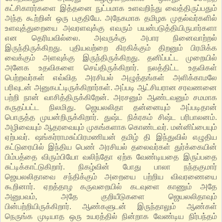
கட்சிகாரர்களை இத்தனை நுட்பமாக உளவறிந்து வைத்திருப்பதும்
அந்த கூற்றின் ஒரு பகுதியே. அநேகமாக தமிழக முதல்வர்களில்
உளவுத்துறையை அவரளவுக்கு எவரும் பயன்படுத்தியிருபார்களா
என தெரியவில்லை. அவருக்கு அபார நினைவாற்றல்
இருந்திருக்கிறது. புதியவற்றை கிரகிக்கும் திறனும் பிரமிக்க
வைக்கும் அளவுக்கு இருந்திருக்கிறது. தனிப்பட்ட முறையில்
அனேக உதவிகளை செய்திருக்கிறார். நலத்திட்ட உதவிகள்
பெற்றவர்கள் எவ்வித அரசியல் அழுத்தங்கள் அளிக்காமலே
பரிவுடன் அனுகபட்டிருக்கிறார்கள். அப்படி ஆட்சியரான சரவணனை
பற்றி நான் வாசித்திருக்கிறேன். அரசனும் ஆண்டவனும் சமமாக
கருதப்பட்ட நிலமிது. ஜெயலலிதா தன்னையும் அப்படிதான்
பொருத்த முயன்றிருக்கிறார். துஷ்ட நிக்ரகம் சிஷ்ட பரிபாலனம்.
அழிவையும் ஆதரவையும் முகங்களாக கொண்டவர். மன்னிப்பையும்
ஏற்பவர். ஷங்கர்ராமசுப்பிரமணியன் தமிழ் தி இந்துவில் எழுதிய
கட்டுரையில் இந்திய பெண் அரசியல் தலைவர்கள் துர்க்கையின்
பிம்பத்தை விரும்பியோ வலிந்தோ ஏற்க வேண்டியதை இருப்பதை
சுட்டிக்காட்டுகிறார். நிகழ்வின் போது பாலா நந்தகுமார்
ஜெயலலிதாவை சந்திக்கும் அறையை பற்றிய விவரணையை
கூறினார். ஏறத்தாழ கருவறையில் கடவுளை காணும் அதே
அனுபவம், அதே குறியீடுகளை ஜெயலலிதாவும்
பின்பற்றியிருக்கிறார். ஆண்களுடன் இருந்தாலும் ஆண்கள்
நெருங்க முடியாத ஒரு உயரத்தில் நின்றாக வேண்டிய நிர்பந்தம்