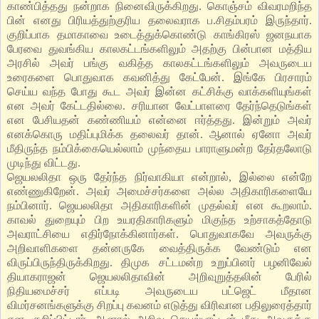
காண்பித்தது நன்றாக நினைவிருக்கிறது. கொஞ்சம் விவரமறிந்த
பின் எனது பிரியத்துற்குரிய தலைவராக ப.சிதம்பரம் இருந்தார்.
குறிப்பாக தமாகாவை உடைத்துக்கொண்டு காங்கிரஸ் ஜனநயாக
பேரவை துவங்கிய காலகட்டங்களிலும் அதற்கு பின்பான மத்திய
அரசில் அவர் பங்கு வகித்த காலகட்டங்களிலும் அவருடைய
உரைகளை பொதுவாக கவனித்து கேட்பேன். இங்கே பிரசாரம்
செய்ய வந்த போது கூட அவர் இன்ன கட்சிக்கு வாக்களியுங்கள்
என அவர் கேட்டதில்லை. சரியான வேட்பாளரை தேர்ந்தெடுங்கள்
என பேசியதன் கண்ணியம் என்னை ஈர்த்தது. இன்றும் அவர்
எனக்கொரு மதிப்புமிக்க தலைவர் தான். ஆனால் ஏனோ அவர்
மீதிருந்த நம்பிக்கையெல்லாம் முந்தைய பாராளுமன்ற தேர்தலோடு
முடிந்து விட்டது.
ஜெயலலிதா ஒரு தேர்ந்த நிர்வாகியா என்றால், இல்லை என்றே
எண்ணுகிறேன். அவர் அமைச்சர்களை அல்ல அதிகாரிகளையே
நம்பினார். ஜெயலலிதா அதிகாரிகளின் முதல்வர் என கூறலாம்.
காவல் துறையும் பிற உயரதிகாரிகளும் மிகுந்த உற்சாகத்தோடு
அவராட்சியை எதிர்நோக்கினார்கள். பொதுவாகவே அவருக்கு
அறிவாளிகளை தன்னருகே வைத்திருக்க வேண்டும் என
விருப்பிருந்திருக்கிறது. திமுக சட்டமன்ற உறுப்பினர் பழனிவேல்
தியாகராஜன் ஜெயலலிதாவின் அறிவுறுத்தலின் பேரில்
நிதியமைச்சர் எப்படி அவருடைய பட்ஜெட் மீதான
விமர்சனங்களுக்கு சிறப்பு கவனம் எடுத்து விரிவான பதிலுரைத்தார்