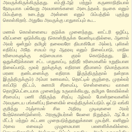
அவருக்கிருக்கிருந்தது. எம்.ஜி.ஆர் மற்றும் கருணாநிதியால்
நேரடியாக பல்வேறு அவமானங்களை அடைந்தவர். நடிகை எனும்
பிம்பத்தை உடைத்து அன்னை எனும் பிம்பத்தில் புகுந்து
கொள்கிறார். அதுவே அவருக்கு பாதுகாப்பும் கூட.
மணல் கொள்ளையை தடுக்க முனைந்தது, லாட்டரி ஒழிப்பு,
வீரப்பனை ஒடுக்கியது (கொன்றிருக்க வேண்டியதில்லை, ஆனால்
அவர் ஒன்றும் தமிழர் தலைவரோ தியாகியோ அல்ல), புலிகள்
எதிர்ப்பு அதே சமயம் ஈழ ஆதரவு எனும் நிலைப்பாடு, மாநில
உரிமைகளுக்கு கடுமையாக குரல் கொடுத்தது, இட
ஒதுக்கீடுக்கான சட்ட பாதுகாப்பு, நதிநீர் உரிமைகளில் உறுதியான
நிலைப்பாடு, மூவர் தூக்குக்கு எதிரான தீர்மானம் (மொத்தமாக
மரண தண்டனைக்கு எதிராக இருந்திருந்தால் நன்றாக
இருந்திருக்கும்) அம்மா உணவகம், தொட்டில் குழந்தை, முதல்வர்
காப்பீடு திட்டம், சுனாமி சீரமைப்பு, சென்னையை வாகன
தொழிபெட்டையாக முனைந்து உருவாக்கியது, தமிழக கோவில்கள்
சீரமைப்பு பணி மீதிருந்த சிறப்பு ஆர்வம் போன்றவைகளில்
அவருடைய பங்களிப்பு நினைவில் வைத்திருக்கப்படும். ஒட்டு வங்கி
குறித்து அஞ்சாமல் சில அதிரடி முடிவுகளை அவர்
மேற்கொண்டுள்ளார். அரசூழியர்கள் வேளை நிறுத்தம், ஆட்டோ
மீட்டர் மற்றும் கட்டண முறைபடுத்துதலுக்கான முயற்சி. எனினும்
அவை எவையும் முழுமையான பலனளிக்கவில்லை.