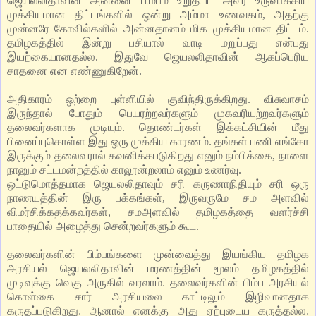
ஜெயலலிதாவின் அன்னை பிம்பம் உறுதிபட அவர் உருவாக்கிய
முக்கியமான திட்டங்களில் ஒன்று அம்மா உணவகம், அதற்கு
முன்னரே கோவில்களில் அன்னதானம் மிக முக்கியமான திட்டம்.
தமிழகத்தில் இன்று பசியால் வாடி மறுப்பது என்பது
இயற்கையானதல்ல. இதுவே ஜெயலலிதாவின் ஆகப்பெரிய
சாதனை என எண்ணுகிறேன்.
அதிகாரம் ஒற்றை புள்ளியில் குவிந்திருக்கிறது. விசுவாசம்
இருந்தால் போதும் பெயரற்றவர்களும் முகவரியற்றவர்களும்
தலைவர்களாக முடியும். தொண்டர்கள் இக்கட்சியின் மீது
பினைப்புகொள்ள இது ஒரு முக்கிய காரணம். தங்கள் பணி எங்கோ
இருக்கும் தலைவரால் கவனிக்கபடுகிறது எனும் நம்பிக்கை, நாளை
நானும் சட்டமன்றத்தில் காலூன்றலாம் எனும் உணர்வு.
ஒட்டுமொத்தமாக ஜெயலலிதாவும் சரி கருணாநிதியும் சரி ஒரு
நாணயத்தின் இரு பக்கங்கள், இருவருமே சம அளவில்
விமர்சிக்கதக்கவர்கள், சமஅளவில் தமிழகத்தை வளர்ச்சி
பாதையில் அழைத்து சென்றவர்களும் கூட.
தலைவர்களின் பிம்பங்களை முன்வைத்து இயங்கிய தமிழக
அரசியல் ஜெயலலிதாவின் மரணத்தின் மூலம் தமிழகத்தில்
முடிவுக்கு வெகு அருகில் வரலாம். தலைவர்களின் பிம்ப அரசியல்
கொள்கை சார் அரசியலை காட்டிலும் இழிவானதாக
கருதப்படுகிறது. ஆனால் எனக்கு அது ஏற்புடைய கருத்தல்ல.