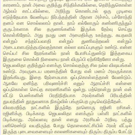
காரணம், நான் அவை குறித்து சிந்திக்கவில்லை, தெரிந்துகொள்ள
ஆர்வம் காட்டவில்லை, அறிந்து கொண்டால் ஒரு முடிவை
எடுத்தேயாக வேண்டிய நிர்பந்தத்தின் மீதான அச்சம், பச்சோந்தி
தனம் என சொல்லலாம் தான். நாம் எல்லோரும் கண்ணிருந்தும்
குருடர்களாக சில தருணங்களில் இருக்க தேர்வு செய்து
கொள்கிறோம். அது நமது மன அமைதிக்கு உகந்தது. சுயநலமி
என்றும் சந்தர்ப்பவாதி என்றும் துணிவற்றவன் என்றும்
அடையாளபடுத்தபடுவதற்கான எல்லா வாய்ப்புகளும் உண்டு. என்ன
செய்ய! சில நேரங்களில் நான் யோசிபப்துண்டு இத்தகைய
இருதலை கொல்லி நிலையை நான் விரும்பி ஏற்கிறேனோ என்று.
ஜெயலலிதா குறித்தும் எனக்கு சொல்வதற்கு சில நல்ல விஷயங்கள்
உண்டு. அவருடைய மரணத்தின் போது என் மனம் அவருக்காக
இறங்கியது. இதை நேர்மையாக ஒப்புகொள்ளத்தான் வேண்டும்.
ஆகவே ஏனிந்த பரிவுணர்ச்சி எனும் ஆராய்ச்சி என்னை
ஒப்புகொள்ள செய்த காரணிகளில் ஒன்று. மற்றொன்று நான் என்
வீட்டு பெண்களின் பிரதிநிதியாக அவர்களின் பிரியத்தின்
துயரத்தின் தூதுவனாக நிகழ்வில் பங்குபெற முடிவெடுத்தேன்.
விவரமறிந்த நாட்களில் இருந்தே நானொரு ரஜினி ரசிகன்.
ரஜினிக்கு பிடிக்காத ஜெயலலிதா எனக்கும் பள்ளி நாட்களில்
பிடிக்காது. அவ்வளவு தான் எனது அரசியல் அறிவு. பத்து
பனிரெண்டு வயதிருந்த போது தொலைகாட்சியில் அவர் வீட்டில்
இருந்த புடைவைகளையும் காலணிகளையும் திரும்ப திரும்ப போட்டு