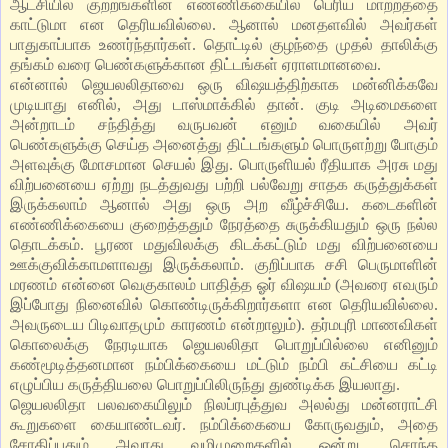
ஆட்சியில் குற்றங்களின் எண்ணிக்கையில் பெரிய மாற்றத்தை
காட்டுமா என தெரியவில்லை. ஆனால் மனதளவில் அவர்கள்
பாதுகாப்பாக உணர்ந்தார்கள். தொட்டில் குழந்தை முதல் தாலிக்கு
தங்கம் வரை பெண்களுக்கான திட்டங்கள் ஏராளமானவை.
என்னால் ஜெயலலிதாவை ஒரு விஷயத்திற்காக மன்னிக்கவே
முடியாது எனில், அது டாஸ்மாக்கில் தான். குடி அடிமைகளை
அன்றாடம் சந்தித்து வருபவன் எனும் வகையில் அவர்
பெண்களுக்கு செய்த அனைத்து திட்டங்களும் பொருளற்று போகும்
அளவுக்கு மோசமான செயல் இது. பொருளியல் ரீதியாக அரசு மது
விற்பனையை ஏற்று நடத்துவது பற்றி பல்வேறு சாதக கருத்துக்கள்
இருக்கலாம் ஆனால் அது ஒரு அற வீழ்ச்சியே. கடைகளின்
எண்ணிக்கையை குறைத்ததும் நேரத்தை சுருக்கியதும் ஒரு நல்ல
தொடக்கம். பூரண மதுவிலக்கு கிடக்கட்டும் மது விற்பனையை
ஊக்குவிக்காமளாவது இருக்கலாம். குறிப்பாக சசி பெருமாளின்
மரணம் என்னை வெகுகாலம் பாதித்த ஓர் விஷயம் (அவரை எவரும்
இப்போது நினைவில் கொண்டிருக்கிறார்களா என தெரியவில்லை.
அவருடைய பிடிவாதமும் காரணம் என்றாலும்). தர்மபுரி மாணவிகள்
கொலைக்கு நேரடியாக ஜெயலலிதா பொறுப்பில்லை எனினும்
கண்மூடித்தனமான நம்பிக்கையை மட்டும் நம்பி கட்சியை கட்டி
எழுப்பிய கருத்தியலை பொறுப்பிலிருந்து துண்டிக்க இயலாது.
ஜெயலலிதா பலவகையிலும் நிலப்ரபுத்துவ அலல்து மன்னராட்சி
கூறுகளை கையாண்டவர். நம்பிக்கையை கோருவதும், அதை
சோதிப்பதும் அவரது வழிமுறைகளில் ஒன்று. சொந்த