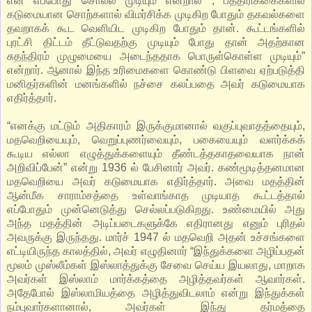
என எப்போது சொல்ல முடியும் என்றால் , பத்திரிக்கைகளில்
கடுமையான சொற்களால் விமர்சிக்க முடிகிற போதும் தகவல்களை
தவறாகக் கூட வெளியிட முடிகிற போதும் தான். கூட்டங்களில்
புரட்சி திட்டம் தீட்டுவதற்கு முடியும் போது தான் அதற்கான
சுதந்திரம் முழுமையை அடைந்ததாக பொருள்கொள்ள முடியும்”
என்றார். ஆனால் இந்த உரிமைகளை கொண்டு பிளவை ஏற்படுத்தி
மனிதர்களின் மனங்களில் நச்சை கலப்பதை அவர் கடுமையாக
எதிர்த்தார்.
“எனக்கு மட்டும் அதிகாரம் இருக்குமானால் வகுப்புவாதத்தையும்,
மதவெறியையும், வெறுப்புணர்வையும், பகையையும் வளர்க்கக்
கூடிய எல்லா எழுத்துக்களையும் தீண்டத்தகாதவையாக நான்
அறிவிப்பேன்” என்று 1936 ல் பேசினார் அவர். கண்மூடித்தனமான
மதவெறியை அவர் கடுமையாக எதிர்த்தார். அவை மதத்தின்
ஆன்மீக சாராம்சத்தை உள்வாங்காத முடியாத கூட்டத்தால்
எப்போதும் முன்னெடுத்து செல்லப்படுகிறது. உண்மையில் அது
அந்த மதத்தின் அடிப்படைகளுக்கே எதிரானது எனும் புரிதல்
அவருக்கு இருந்தது. மார்ச் 1947 ல் மதவெறி அதன் உச்சங்களை
எட்டியிருந்த காலத்தில், அவர் எழுதினார் “இந்துக்களை அழிப்பதன்
மூலம் முஸ்லீம்கள் இஸ்லாத்துக்கு சேவை செய்ய இயலாது, மாறாக
அவர்கள் இஸ்லாம் மார்க்கத்தை அழித்தவர்கள் ஆவார்கள்.
அதேபோல் இஸ்லாமியத்தை அழித்துவிடலாம் என்று இந்துக்கள்
நம்புவார்களானால், அவர்கள் இந்து தர்மத்தை