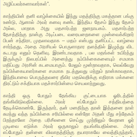
அழிப்பவர்களாவார்கள்”.
காந்தியின் தனி வாழ்க்கையில் இந்து மதத்திற்கு மகத்தான பங்கு
உண்டு, ஆனால் அவர் கனவு கண்ட இந்திய தேசம் இந்து தேசம்
அல்ல, மாறாக அது மதசார்பற்ற ஜனநாயகம். மதசார்பற்ற
தேசத்திற்கு நான்கு அடிப்படை வரையறைகளை முன்வைக்கிறார்
பிபன் சந்திரா, முதலாவதாக – மதம் என்பது தனிப்பட்ட வாழ்வை
சார்ந்தது, அதை அரசியல் பொருளாதார தளத்தில் இழுத்து விட
கூடாது எனும் தெளிவு. இரண்டாவதாக , பல மதங்கள் உயிர்த்து
இருக்கும் நிலபரப்பில் அனைத்து நம்பிக்கைகளையும் சமமாக
மதிப்பது அரசின் கடமையாகும். மேலும் மூன்றாவதாக, வெவ்வேறு
நம்பிக்கையாளர்களை சமமாக நடத்துவது மற்றும் நான்காவதாக,
இந்தியாவை பொருத்தவரை தீவிர மதவெறிக்கு எதிராக மக்களை
திரட்டும் சக்தியாக மதச்சார்பின்மை செயலாற்றுவது.
காந்தி ஒரு போதும் தேங்கிய குட்டையாக ஓரிடத்தில்
தங்கிவிடுவதில்லை. அவர் எப்போதும் சத்தியத்தை
தேடிக்கொண்டே இருந்தார், தன் மனதிற்கு தான் இத்தனை நாள்
சுமந்து வந்த நம்பிக்கை சரியில்லை என்றோ அதன் மீது சந்தேகம்
பிறந்தாலோ அதை பரிசீலனை செய்து முற்றிலும் வேறான ஓர்
முடிவை எடுக்க அவர் ஒருகாலும் தயங்கியதில்லை. அவர்
எப்போதும் தன்னை விவாதத்திற்கு தயாராகவே வைத்திருந்தார்,