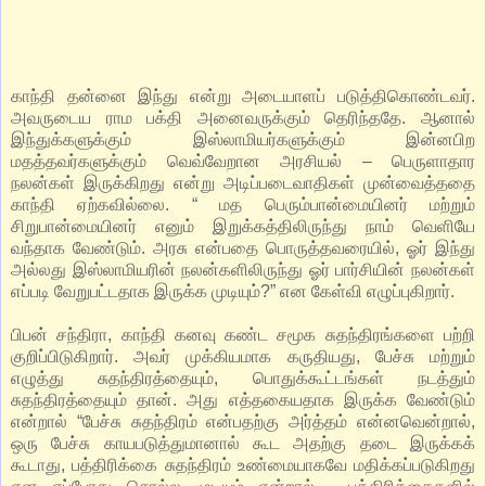
காந்தி தன்னை இந்து என்று அடையாளப் படுத்திகொண்டவர்.
அவருடைய ராம பக்தி அனைவருக்கும் தெரிந்ததே. ஆனால்
இந்துக்களுக்கும் இஸ்லாமியர்களுக்கும் இன்னபிற
மதத்தவர்களுக்கும் வெவ்வேறான அரசியல் – பெருளாதார
நலன்கள் இருக்கிறது என்று அடிப்படைவாதிகள் முன்வைத்ததை
காந்தி ஏற்கவில்லை. “ மத பெரும்பான்மையினர் மற்றும்
சிறுபான்மையினர் எனும் இறுக்கத்திலிருந்து நாம் வெளியே
வந்தாக வேண்டும். அரசு என்பதை பொருத்தவரையில், ஓர் இந்து
அல்லது இஸ்லாமியரின் நலன்களிலிருந்து ஓர் பார்சியின் நலன்கள்
எப்படி வேறுபட்டதாக இருக்க முடியும்?” என கேள்வி எழுப்புகிறார்.
பிபன் சந்திரா, காந்தி கனவு கண்ட சமூக சுதந்திரங்களை பற்றி
குறிப்பிடுகிறார். அவர் முக்கியமாக கருதியது, பேச்சு மற்றும்
எழுத்து சுதந்திரத்தையும், பொதுக்கூட்டங்கள் நடத்தும்
சுதந்திரத்தையும் தான். அது எத்தகையதாக இருக்க வேண்டும்
என்றால் “பேச்சு சுதந்திரம் என்பதற்கு அர்த்தம் என்னவென்றால்,
ஒரு பேச்சு காயபடுத்துமானால் கூட அதற்கு தடை இருக்கக்
கூடாது, பத்திரிக்கை சுதந்திரம் உண்மையாகவே மதிக்கப்படுகிறது