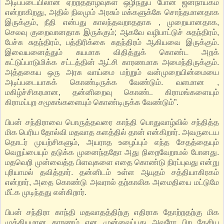
அடிப்படையிலான ஏற்றத்தாழ்வுகள் ஒழிந்துப் போன ஜனநாயகம்
என்றாகிறது, அதில் நிலமும் அரசும் மக்களுக்கே சொந்தமானதாக
இருக்கும், நீதி என்பது காலந்தவறாததாக , முறையானதாக,
செலவு குறைவானதாக இருக்கும்; ஆகவே வழிபாட்டுச் சுதந்திரம்,
பேச்சு சுதந்திரம், பத்திரிக்கை சுதந்திரம் ஆகியவை இருக்கும்.
இவையனைத்தும் சுயமாக விதித்துக் கொண்ட அறக்
கட்டுப்பாடுமிக்க சட்டத்தின் ஆட்சி காரணமாக அமைந்திருக்கும்.
அத்தகைய ஒரு அரசு வாய்மை மற்றும் வன்முறையின்மையை
அடிப்படையாகக் கொண்டிருக்க வேண்டும். வளமான ,
மகிழ்ச்சிகரமான, தன்னிறைவு கொண்ட கிராமங்களையும்
கிராமப்புற சமூகங்களையும் கொண்டிருக்க வேண்டும்”.
பிபன் சந்திராவை பொருத்தவரை காந்தி பொதுவாழ்வில் சந்தித்த
மிக பெரிய தோல்வி மதவாத களத்தில் தான் என்கிறார். அவருடைய
தொடர் முயற்சிகளும், அயராத உழைப்பும் எந்த சேதத்தையும்
வெறுப்பையும் தடுக்க முனைந்ததோ அது நிறைவேறாமல் போனது.
மதவெறி முன்வைத்த பிளவுகளை எதை கொண்டு நிரப்புவது என்று
புரியாமல் தவித்தார். தன்னிடம் உள்ள ஆயுதம் சத்தியாகிரகம்
என்றார், அதை கொண்டு அவரால் தற்காலிக அமைதியை மட்டுமே
மீட்க முடிந்தது என்கிறார்.
பிபன் சந்திரா காந்தி மதவாதத்திற்கு எதிராக தோற்றதற்கு மிக
முக்கியமான காரணம் என முன்வைப்பது அவரோ பிற தேசிய