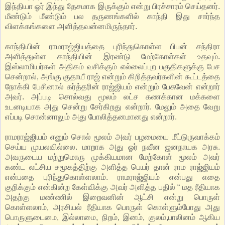
இந்தியா ஓர் இந்து தேசமாக இருக்கும் என்று பிரச்சாரம் செய்தனர்.
மீண்டும் மீண்டும் பல தருணங்களில் காந்தி இது சார்ந்த
விளக்கங்களை அளித்தவன்னமிருந்தார்.
காந்தியின் ராமராஜ்ஜியத்தை புரிந்துகொள்ள பிபன் சந்திரா
அளித்துள்ள காந்தியின் இரண்டு மேற்கோள்கள் உதவும்.
இஸ்லாமியர்கள் அதிகம் வசிக்கும் எல்லைப்புற பகுதிகளுக்கு பேச
சென்றால், அங்கு குதாயீ ராஜ் என்றும் கிறித்தவர்களின் கூட்டத்தை
நோக்கி பேசினால் கர்த்தரின் ராஜ்ஜியம் என்றும் பேசுவேன் என்றார்
அவர். அப்படி சொல்வது மூலம் லட்ச கணக்கான மக்களை
உடனடியாக அது சென்று சேர்கிறது என்றார். மேலும் அதை வேறு
எப்படி சொன்னாலும் அது போலித்தனமானது என்றார்.
ராமராஜ்ஜியம் எனும் சொல் மூலம் அவர் பழமையை மீட்டுருவாக்கம்
செய்ய முயலவில்லை. மாறாக அது ஓர் நவீன ஜனநாயக அரசு.
அவருடைய மற்றுமொரு முக்கியமான மேற்கோள் மூலம் அவர்
கண்ட லட்சிய சமூகத்திற்கு அளித்த பெயர் தான் ராம ராஜ்ஜியம்
என்பதை புரிந்துகொள்ளலாம். ராமராஜ்ஜியம் என்பது எதை
குறிக்கும் என்கின்ற கேள்விக்கு அவர் அளித்த பதில் “ மத ரீதியாக
அதற்கு மண்ணில் இறைவனின் ஆட்சி என்று பொருள்
கொள்ளலாம், அரசியல் ரீதியாக பொருள் கொள்ளும்போது அது
பொருளுடைமை, இல்லாமை, நிறம், இனம், குலம்,பாலினம் ஆகிய