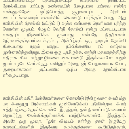
பிரிவினையையும் மதவெறியையும் காந்தியின் தனிப்பட்ட
தோல்வியாக பார்ப்பது உண்மையில் பிழையான பார்வை என்றே
எண்ணுகிறேன். ஒட்டுமொத்த சூழலையும் , அரசியல்
ஊடாட்டங்களையும் கணக்கில் கொண்டு பார்க்கும் போது அது
காந்தியின் தோல்வி (மட்டும் !) அல்ல என்பதை தெளிவாக புரிந்து
கொள்ள முடியும். மேலும் வெற்றி தோல்வி என்று மட்டையடியாக
எதையும் நிர்ணயிக்க முடியாது என்பதே நிதரிசனம்.
நேர்மைக்கும்,வாய்மைக்கும் , அன்பிற்கும் ஒரு நாளும் தோல்வி
கிடையாது எனும் மானுட நம்பிக்கையே நம் வாழ்வை
முன்னகர்த்துகிறது. இவை ஒரு புறமிருக்க, காந்தி மதவாதத்திற்கு
எதிராக சில மாற்றுவழிகளை கையாண்டு இருக்கலாமோ எனும்
ஐயம் எழவே செய்கிறது. எனினும் அதை ஓர் போதாமையாகவோ ,
குறையாகாவோ சூட்டலாமே ஒழிய அதை தோல்வியாக
ஏற்கமுடியாது.
காந்தியின் உதிரி மேற்கோள்களை கொண்டு இன்றுவரை அவர் மீது
பல அவதூறு பிரச்சாரங்கள் முன்னெடுக்கப் படுகின்றன. அவர்
சத்தியத்தை தேடிக்கொண்டே இருந்தார், தன் நிலைப்பாடுகளையும்
தொடர்ந்து கேள்விக்குள்ளாக்கி மாற்றிக்கொண்டே இருந்தார்.
அவரே ஒரு முறை, “ஒரே விஷயம் சார்ந்து தான் இருவேறு
காலகட்டங்களில் இருவேறு கருத்துக்களை கூறியிருந்தால்,