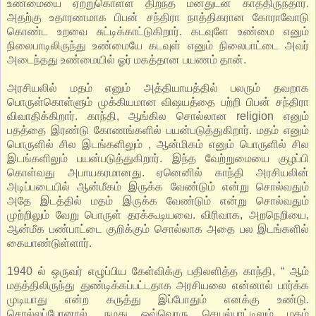
உண்மையை ஏற்றுகொள்ள திறந்த மனதுடன் காத்திருந்தார்.
அதற்கு உதாரணமாக பிபன் சந்திரா நாத்திகரான கோராவோடு
கொண்ட உறவை சுட்டிக்காட்டுகிறார். கடவுளே உண்மை எனும்
நிலைபாடிலிருந்து உண்மையே கடவுள் எனும் நிலைபாட்டை அவர்
அடைந்தது உண்மையில் ஓர் மகத்தான பயணம் தான்.
அரசியலில் மதம் எனும் அத்தியாயத்தில் பலரும் தவறாக
பொருள்கொள்ளும் முக்கியமான விஷயத்தை பற்றி பிபன் சந்திரா
விவாதிக்கிறார். காந்தி, ஆங்கில சொல்லான religion எனும்
பதத்தை இரண்டு கோணங்களில் பயன்படுத்துகிறார். மதம் எனும்
பொருளில் சில இடங்களிலும் , ஆன்மிகம் எனும் பொருளில் சில
இடங்களிலும் பயன்படுத்துகிறார். இந்த வேற்றுமையை குழப்பி
கொள்வது அபாயகரமானது. ஏனெனில் காந்தி அரசியலின்
அடிப்படையில் ஆன்மீகம் இருக்க வேண்டும் என்று சொல்வதும்
அதே இடத்தில் மதம் இருக்க வேண்டும் என்று சொல்வதும்
முற்றிலும் வேறு பொருள் தரக்கூடியவை. விரிவாக, அறநெறியை,
ஆன்மீக பண்பாட்டை குறிக்கும் சொல்லாக அதை பல இடங்களில்
கையாண்டுள்ளார்.
1940 ல் ஒருவர் எழுப்பிய கேள்விக்கு பதிலளித்த காந்தி, “ ஆம்
மதத்திலிருந்து துண்டிக்கப்பட்டதாக அரசியலை என்னால் பார்க்க
முடியாது என்ற கருத்து இப்போதும் எனக்கு உண்டு.
சொல்லப்போனால், நமது ஒவ்வொரு செயல்பாட்டிலும் மதம்