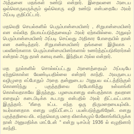
அத்தனை மதங்கள் உண்டு என்றார். இறைவனை அடைய
ஒவ்வொருவருக்கும் ஒவ்வொரு வழி உண்டு என்பதையே அவர்
அப்படி குறிப்பிட்டார்.
மதவெறி செயல்களில் பெரும்பான்மையினர் , சிறுபான்மையினர்
என எவ்வித நியாயப்படுத்தலையும் அவர் ஏற்கவில்லை. அதுவும்
பெரும்பான்மையினர் அப்படி செய்வது அதிகார போதையில் தான்
என கண்டித்தார். சிறுபான்மையினர் தங்களை இழிவாக ,
பலவீனர்களாக பெரும்பான்மையினர்களால் உணர்த்தப்படுகிரார்கள்
என்றால் அது தான் கனவு கண்ட இந்தியா அல்ல என்றார்.
மத நூல்களில் சொல்லப்பட்டது அனைத்தையும் அப்படியே
ஏற்றுகொள்ள வேண்டியதில்லை என்றார் காந்தி. அவருடைய
வழிமுறை எப்போதும் அதை தன்னுடைய அனுபவ வட்டத்திற்குள்
கொணர்ந்து , பகுத்தறிவை பிரயோகித்து உள்வாங்கி
கொள்வதாகவே இருந்தது. பழமையானது என்பதற்காக தவறான
எதையும் கடைபிடிக்க கூடாது என்பதில் அவர் திட்டவட்டமாக
இருந்தார். “கீதை உட்பட எந்த ஒரு திருமறையையும்விட
உயர்வானதாக எனது மதிப்பீட்டைப் பயன்படுத்துகிறேன். எனது
பகுத்தறிவை விட எந்தவொரு மறை விளக்கமும் மேலோங்கியிருக்க
நான் அனுமதிக்க மாட்டேன் “ என்று டிசம்பர் 1936 ல் எழுதினார்
காந்தி.