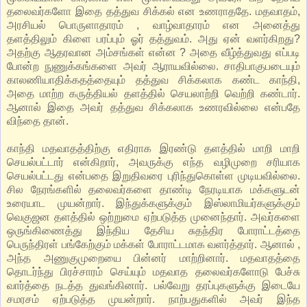
தலைவர்களோ இதை தத்துவ சிக்கல் என உணராததே. மதவாதம்,
அரசியல் பொருளாதாரம் , வாழ்வாதாரம் என அனைத்து
தளத்திலும் கிளை பரப்பும் ஓர் தத்துவம். அது ஏன் வளர்கிறது?
அதற்கு ஆதரவான அம்சங்கள் என்ன ? அதை வீழ்த்துவது எப்படி
போன்ற நுணுக்கங்களை அவர் ஆராயவில்லை. சாதிபாகுபடையும்
காலணியாதிக்கதத்தையும் தத்துவ சிக்கலாக கண்ட காந்தி,
அதை மாற்ற கருத்தியல் தளத்தில் செயலாற்றி வெற்றி கண்டார்.
ஆனால் இதை அவர் தத்துவ சிக்கலாக உணரவில்லை என்பதே
விந்தை தான்.
காந்தி மதவாதத்திற்கு எதிராக இரண்டு தளத்தில் மாறி மாறி
செயல்பட்டார் என்கிறார், அவருக்கு எந்த வழிமுறை சரியாக
செயல்பட்டது என்பதை இறுதிவரை புரிந்துகொள்ள முடியவில்லை.
சில நேரங்களில் தலைவர்களை தாண்டி நேரடியாக மக்களுடன்
உரையாட முயன்றார். இந்துக்களுக்கும் இஸ்லாமியர்களுக்கும்
வெகுஜன தளத்தில் ஒற்றுமை ஏற்படுத்த முனைந்தார். அவர்களை
ஒருங்கிணைத்து இந்திய தேசிய சுதந்திர போராட்டத்தை
பெருந்திரள் பங்கேற்கும் மக்கள் போராட்டமாக வளர்த்தார். ஆனால் ,
அந்த அணுகுமுறையை பின்னர் மாற்றினார். மதவாதத்தை
தொடர்ந்து பிரச்சாரம் செய்யும் மதவாத தலைவர்களோடு பேச்சு
வார்த்தை நடத்த துவங்கினார். பல்வேறு தரப்புகளுக்கு இடையே
சமரசம் ஏற்படுத்த முயன்றார். நாற்பதுகளில் அவர் இந்த