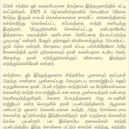
பிபின் சந்திரா ஓர் சுவாரசியமான நிகழ்வை இத்தருணத்தில் சுட்டி
காட்டுகிறார். 1925 ல் ஆப்கானிஸ்தானில் அகமதியா பிரிவை
சேர்ந்த இருவர் சமயக் கொள்கைகளை கைவிட்ட காரணத்தினால்
கல்லெறிந்து கொல்லப்பட்ட சம்பவத்தை காந்தி கண்டித்து
இருந்தார். “திருகுர்ரானில் சொல்லப்பட்டது என்பதாலேயே
இத்தகைய வடிவத்தில் தண்டனை அளிப்பதை நியாயப்படுத்த
முடியாது” என்றார். மேலும் குர்ரானும் விமரிசனத்துக்கு அப்பாற்பட்ட
நூல் அல்ல என்றார். கீதையை தான் எப்படி பார்க்கிறேனோ அதே
கோணத்தில் தான் குர்ரானையும் தான் காண்பதாக கூறிய அவர்,
கீதைக்கு தான் எடுத்துகொள்ளும் உரிமையை இதற்கும்
எடுத்துகொள்வேன் என்றார்.
காந்தியை ஓர் இந்துத்துவராக சித்தரிக்க முனையும் தரப்புகள்
அதற்கு சான்றாக முன்வைப்பது அவருடைய ராமராஜ்ஜியம் எனும்
கருதுகோளை தான். பிபன் சந்திரா காந்தியின் பல மேற்கோள்களை
கொண்டு காந்தி ராம ராஜ்ஜியம் என எதை முன்வைத்தார் என்பதை
தெளிவுபடுத்துகிறார். அவரை பொருத்தவரை அது கடவுளின்
ராஜ்ஜியம் என்ற பொருளில் தான் பயன்படுத்தினார். ஆழமான
பண்பாட்டு ஞானம் கொண்டவரான காந்தி, அந்த சொல்லாடலை
கொண்டு ஒட்டுமொத்த இந்தியாவிற்கும் தன் கருத்தை கொண்டு
செல்ல முயன்றார். பல இஸ்லாமிய தலைவர்கள் காந்தி
பயன்படுத்திய இந்த சொல்லை மட்டும் கையில் எடுத்து, சுதந்திர