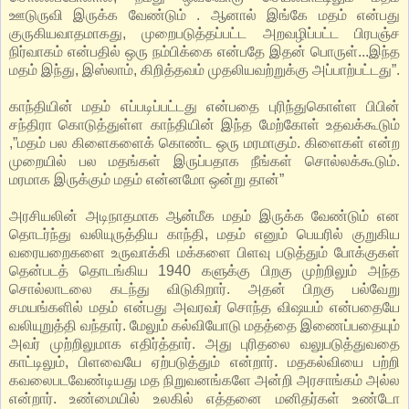
ஊடுருவி இருக்க வேண்டும் . ஆனால் இங்கே மதம் என்பது
குருகியவாதமாகது, முறைபடுத்தப்பட்ட அறவழிப்பட்ட பிரபஞ்ச
நிர்வாகம் என்பதில் ஒரு நம்பிக்கை என்பதே இதன் பொருள்...இந்த
மதம் இந்து, இஸ்லாம், கிறித்தவம் முதலியவற்றுக்கு அப்பாற்பட்டது”.
காந்தியின் மதம் எப்படிப்பட்டது என்பதை புரிந்துகொள்ள பிபின்
சந்திரா கொடுத்துள்ள காந்தியின் இந்த மேற்கோள் உதவக்கூடும்
,”மதம் பல கிளைகளைக் கொண்ட ஒரு மரமாகும். கிளைகள் என்ற
முறையில் பல மதங்கள் இருப்பதாக நீங்கள் சொல்லக்கூடும்.
மரமாக இருக்கும் மதம் என்னமோ ஒன்று தான்”
அரசியலின் அடிநாதமாக ஆன்மீக மதம் இருக்க வேண்டும் என
தொடர்ந்து வலியுருத்திய காந்தி, மதம் எனும் பெயரில் குறுகிய
வரையறைகளை உருவாக்கி மக்களை பிளவு படுத்தும் போக்குகள்
தென்படத் தொடங்கிய 1940 களுக்கு பிறகு முற்றிலும் அந்த
சொல்லாடலை கடந்து விடுகிறார். அதன் பிறகு பல்வேறு
சமயங்களில் மதம் என்பது அவரவர் சொந்த விஷயம் என்பதையே
வலியுறுத்தி வந்தார். மேலும் கல்வியோடு மதத்தை இணைப்பதையும்
அவர் முற்றிலுமாக எதிர்த்தார். அது புரிதலை வலுபடுத்துவதை
காட்டிலும், பிளவையே ஏற்படுத்தும் என்றார். மதகல்வியை பற்றி
கவலைபடவேண்டியது மத நிறுவனங்களே அன்றி அரசாங்கம் அல்ல
என்றார். உண்மையில் உலகில் எத்தனை மனிதர்கள் உண்டோ