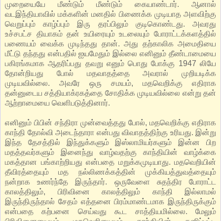
முறையையே மீண்டும் மீண்டும் கையாண்டார். ஆனால்
வடஇந்தியாவில் மக்களின் மனதில் பிணைக்க முடியாத அளவிற்கு
வெறுப்பும் காழ்ப்பும் இரு தரப்பிலும் குடிகொண்டது. அவரது
உச்சபட்ச தியாகம் தன் உயிரையும் உடலையும் போராட்டக்களத்தில்
பணையம் வைக்க முடிந்தது தான். அது தற்காலிக அமைதியை
மீட்டு தந்தது என்பதில் ஐயமேதும் இல்லை எனினும் தீண்டாமையை
பகிரங்கமாக ஆதரிப்பது தவறு எனும் பொது போக்கு 1947 லியே
தோன்றியது போல் மதவாதத்தை அவரால் முறியடிக்க
முடியவில்லை. அவரே ஒரு சமயம், மதவெறிக்கு எதிராக
தன்னுடைய சத்தியாக்ரகத்தை சோதிக்க முடியவில்லை என்று தன்
ஆற்றாமையை வெளிபடுத்தினார்.
எனினும் பிபின் சந்திரா முன்வைத்தது போல், மதவெறிக்கு எதிராக
காந்தி தோல்வி அடைந்தாரா என்பது விவாதத்திற்கு உரியது. இன்று
இந்த தேசத்தில் இந்துக்களும் இஸ்லாமியர்களும் இன்ன பிற
மதத்தவர்களும் இனைந்து வாழ்வதற்கு காந்தியின் வாழ்க்கை
மகத்தான பங்காற்றியது என்பதை மறுக்கமுடியாது. மதவெறியின்
தீவிரத்தையும் மத நல்லிணக்கத்தின் முக்கியத்துவத்தையும்
நன்றாக உணர்ந்தே இருந்தார். ஒருவேளை சுதந்திர போராட்ட
காலத்திலும், பிரிவினை காலத்திலும் காந்தி இல்லாமல்
இருந்திருந்தால் சேதம் எத்தனை பிரம்மாண்டமாக இருந்திருக்கும்
என்பதை கற்பனை செய்வது கூட சாத்தியமில்லை. மேலும்