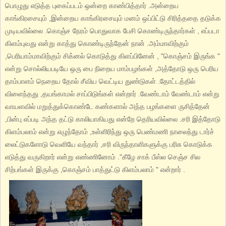
பொழுது எடுத்த புகைப்படம் ஒன்றை காண்பித்தார் .அன்றைய
காங்கிரசையும் ,இன்றைய காங்கிரசையும் மனம் ஒப்பிட்டு சிரித்ததை தடுக்க
முடியவில்லை .கொஞ்ச நேரம் பொதுவாக பேசி கொண்டிருந்தார்கள் , எப்படா
கிளம்புவது என்று காத்து கொண்டிருந்தேன் நான் .அம்மாவிற்கும்
,பெரியாம்மாவிற்கும் சிக்னல் கொடுத்து கிளப்பினேன் , "கொஞ்சம் இருங்க "
என்று சொல்லியபடியே ஒரு பை நிறைய மாம்பழங்கள் ,அத்தோடு ஒரு பெரிய
தாம்பாளம் நெறைய தோல் சீவிய வெட்டிய துண்டுகள் .தோட்டத்தில்
விளைந்தது ,தயங்காமல் சாப்பிடுங்கள் என்றார் .வேண்டாம் வேண்டாம் என்று
வாயளவில் மறுத்துக்கொண்டே கண்களால் அந்த பழங்களை ருசித்தேன்
,பின்பு எப்படி அந்த தட்டு காலியாகியது என்றே தெரியவில்லை .சரி இத்தோடு
கிளம்பலாம் என்று எழுந்தோம் ,உள்ளிரிந்து ஒரு பெண்மணி நாலைந்து டார்ச்
லைட்டுகளோடு வெளியே வந்தார் ,சரி விருந்தாளிகளுக்கு பரிசு கொடுக்க
எடுத்து வருகிறார் என்று எண்ணினோம் ."கீழே சாக் பீஸ்ல செஞ்ச சில
சிற்பங்கள் இருக்கு ,கொஞ்சம் பாத்துட்டு கிளம்பலாம் " என்றார் .