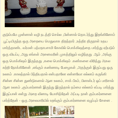
குடும்பமே முன்னாள் வழி நடத்தி செல்ல ,பின்னால் தொடர்ந்து இறங்கினோம்
.பூட்டியிருந்த ஒரு அறையை மெதுவாக திறந்தார் ,உத்திர திருநாள் உதய
மார்த்தாண்ட வர்மன் பத்மநாபசாமி கோவில் பொக்கிஷத்தை பார்த்து ஏற்படும்
ஒரு வியப்பு ,அது எங்கள் அனைவரின் முகத்திலும் வழிந்தது .ஆம் ,அங்கு
ஒரு பொக்கிஷம் இருந்தது ,கலை பொக்கிஷம் .கண்களை விரித்து அகல
சுற்றி நோக்கினேன் ,எங்கும் கண்ணாடி பேழைகள் ,அதற்குள் இருப்பது ஒரு
உலகம் .காலத்தால் பிந்தியதால் என்பதாலோ என்னவோ எல்லாம் சுருங்கி
சின்ன சின்ன துண்டுகளால் ஆன உலகம், சாக் பீசும், பிளாஸ்டர் ஒப் பாரிசால்
ஆன உலகம் ,கும்பகர்ணன் இருந்து இருந்தால் நம்மை எல்லாம் எப்படி பார்த்து
இருப்பான் என்று அறை வினாடி யோசித்தேன் அப்படி நான் கும்பகர்ணனை
பார்த்தேன் - ஒரு அலைமாரியில் உறங்கும் கும்பகர்ணனை எழுப்பும் சேனை .