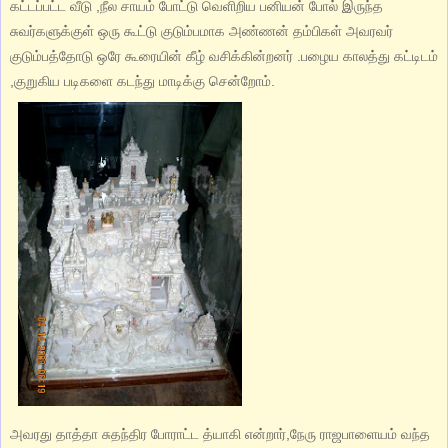
கட்டப்பட்ட வீடு ,நீல சாயம் போட்டு வெளிறிய பனியன் போல் இருந்த
சுவர்களுக்குள் ஒரு கூட்டு குடும்பமாக அண்ணன் தம்பிகள் அவரவர்
குடும்பத்தோடு ஒரே கூரையின் கீழ் வசிக்கின்றனர் .பழைய காலத்து கட்டிடம்
,குறுகிய படிகளை கடந்து மாடிக்கு சென்றோம்.
அவரது தாத்தா சுதந்திர போராட்ட த்யாகி என்றார்,நேரு ராஜபாளையம் வந்த