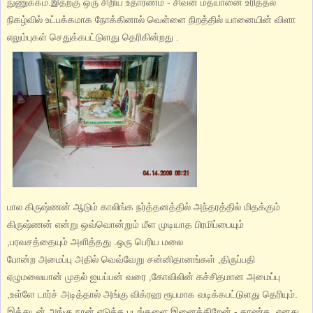
நுணுக்கம்.இதற்கு ஒரு சிறிய உதாரணம் - சிவன் மதயானை உரித்தல்
நிகழ்வில் உட்பக்கமாக நோக்கினால் வெள்ளை நிறத்தில் யானையின் விளா
எலும்புகள் செதுக்கபட்டுளது தெரிகின்றது .
பால கிருஷ்ணன் ஆடும் காலிங்க நர்த்தனத்தில் அந்தரத்தில் மிதக்கும்
கிருஷ்ணன் என்று ஒவ்வொன்றும் மீள முடியாத பிரமிப்பையும்
,பரவசத்தையும் அளித்தது .ஒரு பெரிய மலை
போன்ற அமைப்பு அதில் வெவ்வேறு சன்னிதானங்கள் ,திருப்பதி
ஏழுமலையான் முதல் ஐயப்பன் வரை ,கோவிலின் கச்சிதமான அமைப்பு
,உள்ளே டார்ச் அடித்தால் அங்கு விக்ரஹ ரூபமாக வடிக்கபட்டுளது தெரியும்.
இத்துடன் அங்கு நான் எடுத்த படங்களை இனைக்கிறேன் - காண்க .எனது