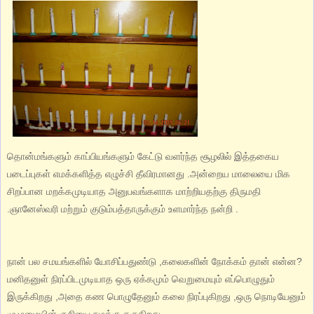
தொன்மங்களும் காப்பியங்களும் கேட்டு வளர்ந்த சூழலில் இத்தகைய
படைப்புகள் எமக்களித்த எழுச்சி தீவிரமானது .அன்றைய மாலையை மிக
சிறப்பான மறக்கமுடியாத அனுபவங்களாக மாற்றியதற்கு திருமதி
.ஞானேஸ்வரி மற்றும் குடும்பத்தாருக்கும் உளமார்ந்த நன்றி .
நான் பல சமயங்களில் யோசிப்பதுண்டு ,கலைகளின் நோக்கம் தான் என்ன?
மனிதனுள் நிரப்பிடமுடியாத ஒரு ஏக்கமும் வெறுமையும் எப்பொழுதும்
இருக்கிறது ,அதை கண பொழுதேனும் கலை நிரப்புகிறது ,ஒரு நொடியேனும்
முழுமையின் ருசியை நமக்கு தருகிறது .