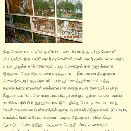
திரு.செல்லமா ராஜுவின் தம்பியின் மனைவியார் திருமதி.ஞானேஸ்வரி
,பெயருக்கு ஏற்ற மாதிரி அவர் ஞானேஸ்வரி தான் .அவர் தனியாளாக அந்த
அறை முழுக்க சாக் பீசினாலும் , பீ.ஒ.பீ.யினாலும் மிக நுணுக்கமாக
ஜீவனுள்ள அந்த சிற்பங்களை வடித்துள்ளார் .இராமாயண நிகழ்வுகள்
அனைத்தையும் ஒரு அலமாரி முழுவதும் வைத்துள்ளார்கள் .பத்து
தலைகளோடு ராவணன் எகத்தாளமாக தனது சயன அறையில் படுத்து
இருப்பதாகட்டும் , அனாயாசமாக படுத்து உறங்கும் கும்பகர்ணனை எழுப்ப
வாசிக்க படும் பேரி,துந்துபிகலாகட்டும் , இன்று போய் நாளை வா என்று
ராமன் ராவணனை போர்களத்தில் தனது அறத்தால் வீழ்துவதாகட்டும்- அதே
களத்தில் போரின் சேதாரங்களை , மானுட அழிவுகளை சித்தரிப்பது
ஆகட்டும், அனைத்திலும் அத்தனை நேர்த்தி ,வியக்க வைக்கும்