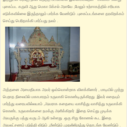
புகைப்பட கருவி ஆறு மெகா பிக்சல் அளவே ,மேலும் உற்சாகத்தில் சரியாக
எடுக்கவில்லை இருந்தாலும் பார்க்க வேண்டும் .புகைப்படங்களை தரவிறக்கம்
செய்து பெரிதாக்கி பார்ப்பது நலம் .
அத்தனை அமைதியாக அவர் ஒவ்வொன்றாக விளக்கினார் , மாடியில் முற்று
பெறாத நிலையில் மகாபாரதம் உருவாகி கொண்டிருக்கிறது .இவர் எதையும்
பார்த்து வரையவில்லயாம் ,அவராக கதையை வாசித்து வாசித்து உருவாக்கி
கொண்ட உருவகங்களை நமக்கு அளிக்கிறார் .இதை செய்து முடிக்க
அவருக்கு பத்து வருடம் ஆகி உள்ளது .ஒரு சிறு கோணல் கூட இதை
அவலட்சணம் படுத்தி விடும் ,மீண்டும் முதலிலிருந்து தொடங்க வேண்டும் .