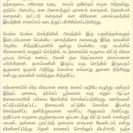
தந்தைமை, சகோதர உறவு, காமம் குரோதம் சமூக அந்தஸ்து,
குடும்ப அமைப்பு, என அனைத்தும் புராணக் கதைகள், தொன்மக்
கதைகள், நாட்டார் கதைகள் என விரிவான பகைப்புலத்தில்
இவற்றின் சாராம்சம் உடைத்துப் பரிசீலிக்கப்படுகிறது.
மெல்ல மெல்ல செந்திலின் அகத்தில் இரு யதார்த்தங்களும்
இடையியலான மெல்லிய புகைத்திரை கலைவது இந்த நாவலின்
அழகிய சித்தறிப்புகளில் ஒன்று. மெல்லிய மது மயக்கில்
சீராளனைக் காணும் செந்தில், கடற்கரையில் வருவை விட்டு விலக
முடிவு செய்த கணம், அவன் குல தெய்வமான நாகம்மனை
பார்க்கிறான். நாகம்மனின் இருப்பு வரு செந்தில் இருவரும்
ஒருவரை ஒருவர் அறிந்து கொள்ள எவ்வாறு துணை நிற்கிறது
என்பது நாவலின் கவித்துவ சித்தரிப்பு.
கற்பனையில் வித விதமான கதை உலகம் வழியே எழுந்து பறக்கும்
இந்தப் புனைவு, தர்க்கப் பூர்வமாக வரு எனும் ஆட்டிச
நிலையாளரின் பார்வை நோக்கில் சொல்லப்படுகிறது. உணர்வுகள்
கட்டுப்படுத்தப்பட்ட நிலையால் மட்டுமே கொள்ள இயன்ற
கொந்தளிப்பு தனித்துவமான வாசிப்பு அனுபவம் அளிப்பது.
குறிப்பாக வருவை குழந்தையாக ஒப்படைத்து விட்டு கண் கலங்கும்
மாமன், தன்னை முரட்டுத் தனமாக கையாள வேண்டாம் என்று
விண்ணப்பித்து அதன் காரணம் சொல்லும் விபச்சாரி, நஞ்சு