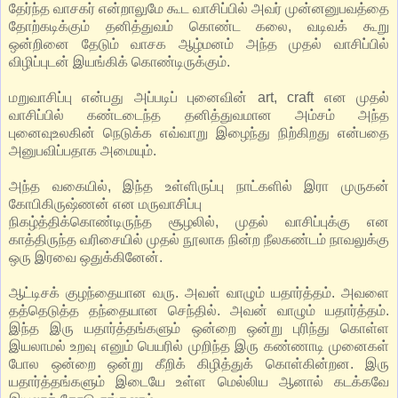
தேர்ந்த வாசகர் என்றாலுமே கூட வாசிப்பில் அவர் முன்னனுபவத்தை
தோற்கடிக்கும் தனித்துவம் கொண்ட கலை, வடிவக் கூறு
ஒன்றினை தேடும் வாசக ஆழ்மனம் அந்த முதல் வாசிப்பில்
விழிப்புடன் இயங்கிக் கொண்டிருக்கும்.
மறுவாசிப்பு என்பது அப்படிப் புனைவின் art, craft என முதல்
வாசிப்பில் கண்டடைந்த தனித்துவமான அம்சம் அந்த
புனைவுஉலகின் நெடுக்க எவ்வாறு இழைந்து நிற்கிறது என்பதை
அனுபவிப்பதாக அமையும்.
அந்த வகையில், இந்த உள்ளிருப்பு நாட்களில் இரா முருகன்
கோபிகிருஷ்ணன் என மருவாசிப்பு
நிகழ்த்திக்கொண்டிருந்த சூழலில், முதல் வாசிப்புக்கு என
காத்திருந்த வரிசையில் முதல் நூலாக நின்ற நீலகண்டம் நாவலுக்கு
ஒரு இரவை ஒதுக்கினேன்.
ஆட்டிசக் குழந்தையான வரு. அவள் வாழும் யதார்த்தம். அவளை
தத்தெடுத்த தந்தையான செந்தில். அவன் வாழும் யதார்த்தம்.
இந்த இரு யதார்த்தங்களும் ஒன்றை ஒன்று புரிந்து கொள்ள
இயலாமல் உறவு எனும் பெயரில் முறிந்த இரு கண்ணாடி முனைகள்
போல ஒன்றை ஒன்று கீறிக் கிழித்துக் கொள்கின்றன. இரு
யதார்த்தங்களும் இடையே உள்ள மெல்லிய ஆனால் கடக்கவே