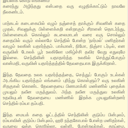
இயலாக் கோடு எங்கணம்
கரைந்து அழிந்தது என்பதை வரு எழுதிக்காட்டும் நாவலே
நீலகண்டம்.
பாற்கடல் கடைகையில் எழும் நஞ்சைத் தாக்கும் சிவனின் கதை
முதல், சிவனுக்கு பிள்ளைக்கறி என்றாகும் சீராளன் தொடர்ந்து,
பிள்ளையைக் கொல்லும் சுடலைமாடன் வரை வரு சொல்லும்
கதையில் வரும் எல்லாமே செந்தில் போன்ற 'நார்மல்' மனிதர்கள்
வாழும் உலகின் யதார்த்தம். பாக்மான், நிமோ, நிஞ்சா டர்டில், என
வருவின் டோலக் பூர் உலகிலோ மகிழ்ச்சி தவிர வேறு எதுவுமே
இல்லை. செந்திலின் யதாதார்த்த உலகில் செத்துப்போகும்
வான்மதி, வருவின் யதார்த்தத்தில் தேவதையாக இருக்கிறாள்.
இந்த தேவதை உலக யதார்த்தத்தை, செத்துப் போகும் உடல்கள்
அடங்கிய யதார்த்தம் எங்கனம் புரிந்து கொள்ளும்? வரு உலகின்
சிறகுகள் கொண்ட தேவதையை பிணமாக்கி மண்ணில் புதைக்க
முயலும் நவீன மருத்துவம். அந்த நவீன மருத்துவ உலகின்
உதவியுடன் தேவதையை மண்ணில் இறக்க முயலுகின்றனர்
செந்தில் ரம்யா தம்பதி.
இந்த மையக் கதை ஓட்டத்தில் செந்திலின் குடும்ப பின்புலம்,
ரம்யாவின் குடும்ப பின்புலம், ஹரி நந்தகோபால் போன்ற மனிதர்கள்,
வருவை ஒத்த கொரில்லா, வள்ளி, போன்றவர்கள், தாய்மை,