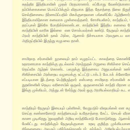
சுதந்திர இந்தியாவின் முதல் பிரதமரானார். எப்போது வேண்டுமானா
நம்பிக்கைகளை பொய்ப்பிக்கும் விதமாக இந்த தேசத்தை நிலை நிறுத்த
செல்திசையை நிர்ணயிப்பதில் மிகக்குறைவான பங்களிப்பே ஆற்றினார
இந்தியாவிற்கான கனவாக முன்வைத்தனர். சோசியலிசம், காந்தியம்,
தரப்புகள் இங்கே மோதிக்கொண்டன. காந்தியின் இந்திய கனவை நே
காந்தியின் வாரிசு இல்லை என சொல்பவர்கள் உண்டு. நேருவும் காந
அவர் காந்தியின் நகல் அல்ல, ஆனால் நிச்சயமாக அவருடைய வாரி
அதிருப்தியில் இருந்து எழுபவை தான்.
சாமிநாத சர்மாவின் நூலையும் நாம் எழுதப்பட்ட காலத்தை கொண்ட
உதாரணமாக காந்திக்கு குடல்வால் அகற்றுதல் அறுவை சிகிச்சை செய்
தெய்வீக ஆற்றல் கொண்ட பலருக்கு இத்தகைய அனுபவங்கள் உண்டு
சிகிச்சையில் அன்றைய வழமைக்கு உட்பட்டு டாக்டர் மேடாக் க்ளோரோப
எப்படியான இடத்தை பெற்றிருந்தார் என்பதை சாமிநாத சர்மாவின் கூ
துறவிகளின் நெடிய வரிசையில் ஒருவர். ஒருவகையில் காந்தி மீதான ம
இங்கு முக்கியம், அத்துடன் சேர்ந்து அவர் ஒரு அரசியல்வாதியும் கூட 
காந்தியும் நேருவும் இயையும் புள்ளிகள், வேறுபடும் விஷயங்கள் என 
செய்த கண்ணனோடு காந்தியையும் உபதேசத்தை கேட்ட செயல் வீரனா
காண முடிகிறது.’ஜவஹரின் அறிவு காந்தியோடு போராடுகிறது. ஆனால் அவர
மேலிட்டது. காந்திக்கும் நேருவுக்குமான உறவு குறித்த முக்கிய
சிந்தனையை அவரும் பகிர்ந்துகொண்டார். தர்க்கம், அறிவியல்பூர