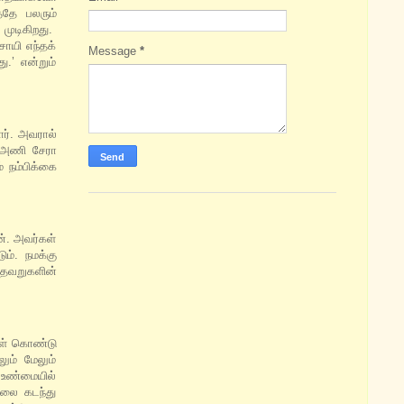
்தே பலரும்
 முடிகிறது.
ாயி எந்தக்
Message
*
.’ என்றும்
ர். அவரால்
் அணி சேரா
 நம்பிக்கை
். அவர்கள்
ம். நமக்கு
 தவறுகளின்
கள் கொண்டு
ும் மேலும்
 உண்மையில்
லை கடந்து