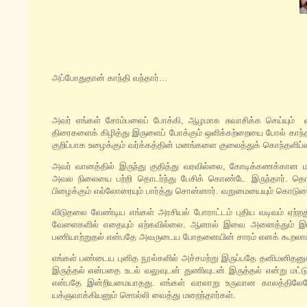
அப்போதுதான் காந்தி வந்தார்...
அவர் எங்கள் சோம்பலைப் போக்கி, ஆழமாக சுவாசிக்க செய்யும் வல
திரைகளைக் கிழித்து இருளைப் போக்கும் ஒளிக்கற்றையை போல் காந்தி
குறிப்பாக உழைக்கும் வர்க்கத்தின் மனங்களை குலைத்துக் கொந்தளிப்ப
அவர் வானத்தில் இருந்து குதித்து வரவில்லை, கோடிக்கணக்கான ம
அவல நிலையை பற்றி தொடர்ந்து பேசிக் கொண்டே இருந்தார். தொழில
பிழைக்கும் எல்லோரையும் பார்த்து சொன்னார். வறுமையையும் கொடும
விடுதலை வேண்டிய எங்கள் அரசியல் போராட்டம் புதிய வடிவம் ஏற்
வேளைகளில் எதையும் ஏற்கவில்லை. ஆனால் இவை அனைத்தும் இரண்ட
பணியாற்றுதல் என்பதே அவருடைய போதனையின் சாரம் எனக் கூறலாம
எங்கள் பண்டைய புனித நூல்களில் அச்சமற்று இருப்பதே தனிமனிதனுக்கு
இருத்தல் என்பதை உடல் வலுவுடன் துணிவுடன் இருத்தல் என்று ம
என்பதே இன்றியமையாதது. எங்கள் வரலாறு உருவான காலத்தி
யக்ஞவாக்கியனும் சொல்லி வைத்து மறைந்தார்கள்.