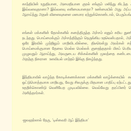
காந்தியின் உறுதியான, அமைதியான குரல் எங்கும் மலிந்து கிடந்த 
இவ்வளவுதானா? இவ்வளவு எளிமையானதா? உண்மையில் அது அப்படி
ஆராய்ந்து அதன் விளைவுகளை மனமார ஏற்றுக்கொண்டால், பெரும்பங்கு
எங்கள் மக்களின் தோள்களில் கனத்திருந்த அச்சம் எனும் கரிய த
நடந்தது. பொய்மைக்கும் அச்சத்திற்கும் நெருங்கிய உறவென்பதால், அச
ஒரே இரவில் முற்றிலும் மாறிவிடவில்லை, திடீரென்று அவர்க
பொய்மைக்குமான தேவை மெல்ல மெல்லக் குறைந்ததால் மிகப் பெரிய 
முழுவதும் ஆராய்ந்து, அவருடைய சிக்கல்களின் மூலத்தை கண்டட
அதற்கு நிகரான உளவியல் மாற்றம் இங்கு நிகழ்ந்தது.
இந்தியாவில் வாழ்ந்த கோடிக்கணக்கான மக்களின் வாழ்க்கையில் கா
ஒட்டுமொத்தமாக மாறியது, வேறு சிலருக்கு மிதமான பாதிப்பு ஏற்பட்டத
உதறிக்கொண்டு வெளியேற முடியவில்லை. வெவ்வேறு தரப்பினர் வ
அளித்தார்கள்.
-ஜவஹர்லால் நேரு, ‘டிஸ்கவரி ஆப் இந்தியா’