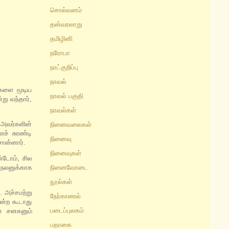
சொல்வனம்
தன்வரலாறு
தமிழினி
நரோபா
நாட்குறிப்பு
நாவல்
ிகளை மூடிய
நாவல் பகுதி
று வந்தார்,
நாவல்கள்
 அவர்களின்
நினைவலைகள்
ச் சுரண்டி
நினைவு
ொன்னார்.
நினைவுகள்
்டோம், சில
 நலனுக்காக
நினைவோடை
நூல்கள்
. அச்சமற்று
நேர்காணல்
ன்ற கூடாது
படைப்புலகம்
ன சனகனும்
பதாகை