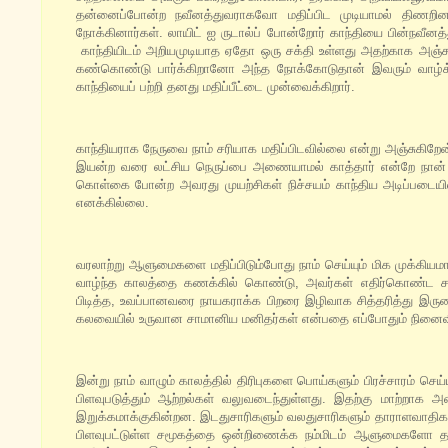
தன்னைப்போன்ற நவீனத்துவராகவோ மதிப்பிட முடியாமல் திணறினா
நோக்கினார்கள். லாயிட் ஐ ருடால்ப் போன்றோர் காந்தியை பின்நவீனத்
காந்தியிடம் அறியமுடியாத ஏதோ ஒரு சக்தி உள்ளது அதற்காக அஞ்ச வ
கண்கொண்டு பார்க்கிறானோ அந்த நோக்கோடுதான் இவரும் வாழ்க்கை
காந்தியைப் பற்றி தனது மதிப்பீட்டை முன்வைக்கிறார்.
காந்தியராக நேருவை நாம் சரியாக மதிப்பிடவில்லை என்று அஞ்சுகி
இயன்ற வரை லட்சிய நெருப்பை அணையாமல் காத்தார் என்றே நான் ந
கொள்கை போன்ற அவரது முயற்சிகள் நிச்சயம் காந்திய அடிப்படையி
எனக்கில்லை.
வரலாற்று ஆளுமைகளை மதிப்பிடும்போது நாம் செய்யும் மிக முக்கி
வாழ்ந்த காலத்தை கணக்கில் கொண்டு, அவர்கள் எதிர்கொண்ட சவ
பிடித்த, உவப்பானவரை நாயகராக்க பிறரை இழிவாக சித்தரித்து இரும
கலவையில் உருவான சாமானிய மனிதர்கள் என்பதை எப்போதும் நினைவி
இன்று நாம் வாழும் காலத்தில் திரிபுகளை பொய்களும் பிரச்சாரம்
பிளவுபடுத்தும் ஆற்றல்கள் வலுவடைந்துள்ளது. இதற்கு மாற்றாக அ
இறுக்கமாக்குகின்றன. இடதுசாரிகளும் வலதுசாரிகளும் தாராளவாதிக
பிளவுபட்டுள்ள சமூகத்தை ஒன்றிணைக்க நம்மிடம் ஆளுமைகளோ த