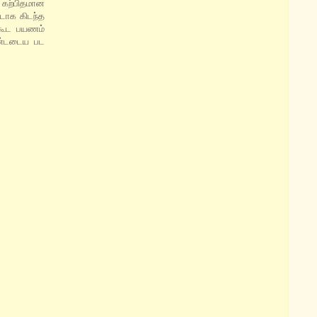
 கற்பிதமான
டாக கிடந்த
 கூட பயணம்
கண்டடைய பட