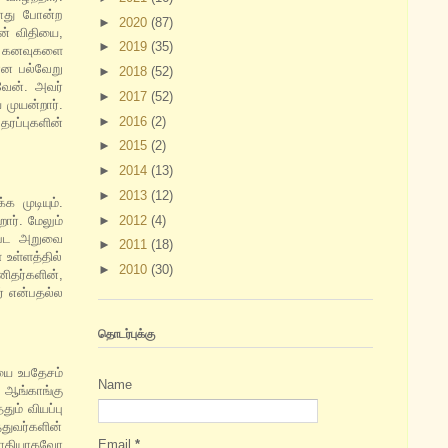
யாது போன்ற
►
2020
(87)
ின் விதியை,
►
2019
(35)
து கனவுகளை
என பல்வேறு
►
2018
(52)
வேன். அவர்
►
2017
(52)
முயன்றார்.
►
2016
(2)
ரப்புகளின்
►
2015
(2)
►
2014
(13)
►
2013
(12)
 முடியும்.
►
2012
(4)
ார். மேலும்
ப்பட அறுவை
►
2011
(18)
 உள்ளத்தில்
►
2010
(30)
ிதர்களின்,
ர் என்பதல்ல
தொடர்புக்கு
ையை உபதேசம்
Name
 ஆங்காங்கு
ும் வியப்பு
துவர்களின்
Email
*
ுவாதியாகவோ