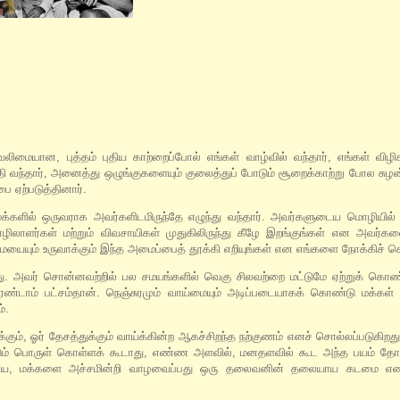
ிமையான, புத்தம் புதிய காற்றைப்போல் எங்கள் வாழ்வில் வந்தார், எங்கள் விழ
 வந்தார், அனைத்து ஒழுங்குகளையும் குலைத்துப் போடும் சூறைக்காற்று போல சுழன்
ை ஏற்படுத்தினார்.
க்களில் ஒருவராக அவர்களிடமிருந்தே எழுந்து வந்தார். அவர்களுடைய மொழியில்
ாளர்கள் மற்றும் விவசாயிகள் முதுகிலிருந்து கீழே இறங்குங்கள் என அவர்களை
ையையும் உருவாக்கும் இந்த அமைப்பைத் தூக்கி எறியுங்கள் என எங்களை நோக்கிச் ச
றது. அவர் சொன்னவற்றில் பல சமயங்களில் வெகு சிலவற்றை மட்டுமே ஏற்றுக் கொண
ாம் பட்சம்தான். நெஞ்சுரமும் வாய்மையும் அடிப்படையாகக் கொண்டு மக்கள்
்.
ம், ஓர் தேசத்துக்கும் வாய்க்கின்ற ஆகச்சிறந்த நற்குணம் எனச் சொல்லப்படுகிறது
ட்டும் பொருள் கொள்ளக் கூடாது, எண்ண அளவில், மனதளவில் கூட அந்த பயம் தோ
லேயே, மக்களை அச்சமின்றி வாழவைப்பது ஒரு தலைவனின் தலையாய கடமை எ