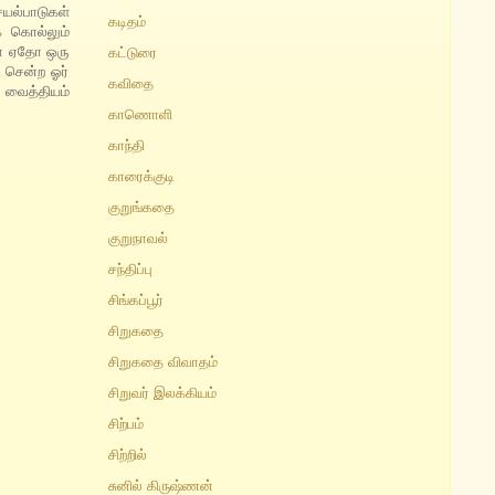
யல்பாடுகள்
கடிதம்
் கொல்லும்
லோ ஏதோ ஒரு
கட்டுரை
 சென்ற ஓர்
கவிதை
 வைத்தியம்
காணொளி
காந்தி
காரைக்குடி
குறுங்கதை
குறுநாவல்
சந்திப்பு
சிங்கப்பூர்
சிறுகதை
சிறுகதை விவாதம்
சிறுவர் இலக்கியம்
சிற்பம்
சிற்றில்
சுனில் கிருஷ்ணன்