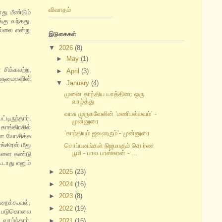
விவாதம்
து மீண்டும்
்கு வந்தது.
ில்லை என்று
இடுகைகள்
▼
2026
(8)
►
May
(1)
சிக்கலற்ற,
►
April
(3)
ஆளுமைகளின்
▼
January
(4)
முனை காந்திய யாத்திரை ஒரு
வாழ்த்து
வாசு முருகவேலின் ‘மணிபல்லவம்’ -
டிருந்தார்.
முன்னுரை
காங்கிரசில்
‘காந்தியும் ஜவஹரும்’- முன்னுரை
களை யோசிக்க
்கிரஸ் மீது
சொப்பனங்கள் நிஜமாகும் சொர்ண
பூமி - பால பாஸ்கரன் - ...
ுகளை கண்டு
டாது எனும்
►
2025
(23)
►
2024
(16)
►
2023
(8)
றைக்கூவல்,
►
2022
(19)
ை, படுகொலை
வாழ்ந்தார்.
►
2021
(16)