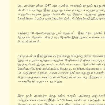
வெ. சாமிநாத சர்மா 1937 ஆம் ஆண்டு, காந்தியும் நேருவும் உயிருடனிர
வெளியிடப்படுகிறது. இந்த நூலுக்கு என்ன முன்னுரை எழுதுவது என்று
காந்தியின் வருகை இந்திய அரசியலில் ஏற்படுத்திய மாற்றத்தை இத்
தோன்றியது. ஆகவே தான் நேருவின் நீண்ட மேற்கோளோடு இந்த முன
ஏறத்தாழ 90 ஆண்டுகளுக்கு முன் எழுதப்பட்ட இந்த சிறிய நூலின் இ
நேரடியான தெள்ளிய மொழி ஒரு அமர்வில் இந்த நூலை வாசிக்க வைக
பெறுமதியும் தான்.
சாமிநாத சர்மா இந்த நூலை எழுதியபோது அவருக்கு என்ன நோக்கம் இருந்த
இந்தியா முழுக்க ஹரிஜன யாத்திரை மேற்கொண்டு தீண்டாமைக்கு எதிரா
இருந்து விலகி இருந்த காலம். காங்கிரசும் மாகாண அரசியலில் ஈடுப
வேண்டிய நிர்பந்தம் காங்கிரசுக்கு இருந்தது. காந்தியை பிடிவாதமான க
பல திருப்திகள் நிலவின. அதன் அதிகார வேட்கை மீது ஐயம் கொண்ட
அஞ்சிய ஒரு கலை மனம் தான் சாமிநாத சர்மா உடையது. இத்தகைய உரசல
கவனத்தோடு எழுதப்பட்ட நூல் இது.
இந்த நூல் வெளிவந்த பிறகு காந்தி மேலும் பதினோரு வருடங்கள்
கஸ்தூர்பாவின் மரணம், இந்தியப் பிரிவினை, பிரிவினை ஏற்படுத்த
செய்யப்பட்டது என அவருடைய வாழ்வின் முக்கிய கட்டங்கள் இந்த நூ