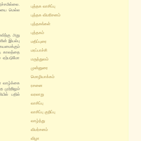
அச்சமில்லை.
புத்தக வாசிப்பு
மையை மெல்ல
புத்தக விமரிசனம்
புத்தகங்கள்
புத்தகம்
விற்கு அது
ளின் இயல்பு
மதிப்புரை
கயமைக்கும்
மரப்பாச்சி
்த காலத்தை
் ஏற்படுமோ
மருத்துவம்
முன்னுரை
மொழியாக்கம்
் வாழ்க்கை
ரசனை
 முற்றிலும்
யில் பதில்
வரலாறு
வாசிப்பு
வாசிப்பு குறிப்பு
வாழ்த்து
விமர்சனம்
விழா