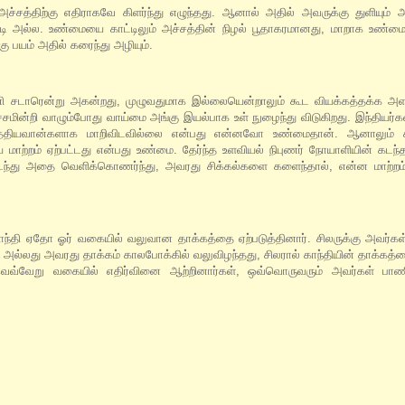
அச்சத்திற்கு எதிராகவே கிளர்ந்து எழுந்தது. ஆனால் அதில் அவருக்கு துளியும் 
 அல்ல. உண்மையை காட்டிலும் அச்சத்தின் நிழல் பூதாகரமானது, மாறாக உண்
 பயம் அதில் கரைந்து அழியும்.
ுணி சடாரென்று அகன்றது, முழுவதுமாக இல்லையென்றாலும் கூட வியக்கத்தக்க அள
்சமின்றி வாழும்போது வாய்மை அங்கு இயல்பாக உள் நுழைந்து விடுகிறது. இந்தியர்க
ள் சத்தியவான்களாக மாறிவிடவில்லை என்பது என்னவோ உண்மைதான். ஆனாலும் 
மாற்றம் ஏற்பட்டது என்பது உண்மை. தேர்ந்த உளவியல் நிபுணர் நோயாளியின் கடந
ைந்து அதை வெளிக்கொணர்ந்து, அவரது சிக்கல்களை களைந்தால், என்ன மாற்றம
ந்தி ஏதோ ஓர் வகையில் வலுவான தாக்கத்தை ஏற்படுத்தினார். சிலருக்கு அவர்கள
ு அல்லது அவரது தாக்கம் காலபோக்கில் வலுவிழந்தது, சிலரால் காந்தியின் தாக்கத்தை
ெவ்வேறு வகையில் எதிர்வினை ஆற்றினார்கள், ஒவ்வொருவரும் அவர்கள் பாணி