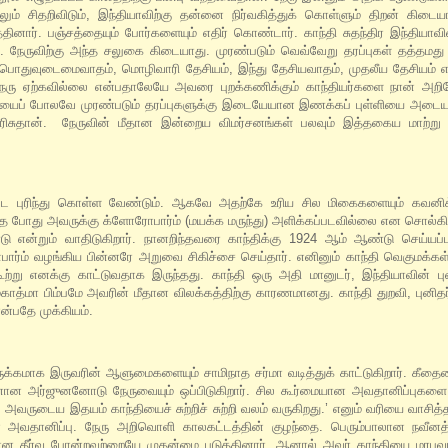
லும் சிதறிவிடும், இந்தியாவிற்கு தன்னை நிர்வகித்துக் கொள்ளும் திறன் கிடை
ினார். பஞ்சத்தையும் போர்களையும் எதிர் கொண்டார். காந்தி சுதந்திர இந்தியாவ
். நேருவிற்கு அந்த சலுகை கிடையாது. முரண்படும் வெவ்வேறு தரப்புகள் தத்தம
 பொதுவுடைமைவாதம், மொழிவாரி தேசியம், இந்து தேசியவாதம், முதலீய தேசியம் 
ரு ஏற்கவில்லை என்பதாலேயே அவரை புறக்கணிக்கும் காந்தியர்களை நான் அறி
்தியைப் போலவே முரண்படும் தரப்புகளுக்கு இடையேயான இணக்கப் புள்ளியை அடைய 
சுதான். நேருவின் மீதான இன்றைய விமர்சனங்கள் பலவும் இத்தகைய மாற்று த
ே புரிந்து கொள்ள வேண்டும். ஆகவே அதற்கே உரிய சில மிகைகளையும் கவனிக்க
த போது அவருக்கு க்ளோரோபார்ம் (மயக்க மருந்து) அளிக்கப்படவில்லை என சொல்கிற
 என்றும் வாதிடுகிறார். நானறிந்தவரை காந்திக்கு 1924 ஆம் ஆண்டு செய்ய
ார்ம் வழங்கிய பின்னரே அறுவை சிகிச்சை செய்தார். எனினும் காந்தி வெகுமக்கள்
ற்று எனக்கு காட்டுவதாக இருந்தது. காந்தி ஒரு அதி மானுடர், இந்தியாவின் புன
காத்மா பிம்பமே அவரின் மீதான விலக்கத்திற்கு காரணமானது. காந்தி துறவி, புனித
என்பதே முக்கியம்.
சுருக்கமாக இருவரின் ஆளுமைகளையும் சாமிநாத சர்மா வடித்துக் காட்டுகிறார். கீத
ன அர்ஜுனனோடு நேருவையும் ஒப்பிடுகிறார். சில கூர்மையான அவதானிப்புகளை
ுடைய இதயம் காந்தியைச் சுற்றிச் சுற்றி வலம் வருகிறது.’ எனும் வரியை வாசித்தத
மான அவதானிப்பு. நேரு அறிவொளி காலகட்டத்தின் குழந்தை. பெரும்பாலான நவீனத்
்வமான தீர்வு போன்றவற்றையே முதன்மை படுத்தினார். ஆனால் அவர் காந்தியை மரப