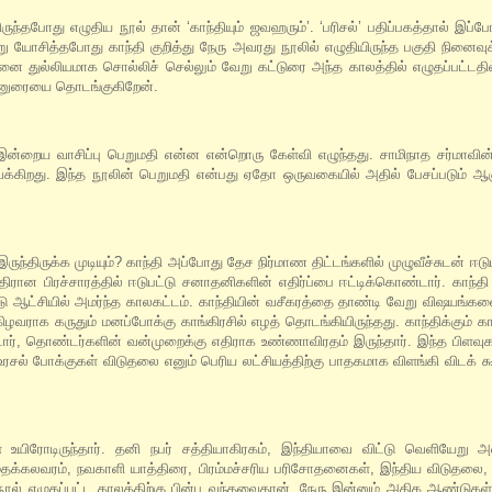
ுந்தபோது எழுதிய நூல் தான் ‘காந்தியும் ஜவஹரும்’. ‘பரிசல்’ பதிப்பகத்தால் இப்போ
 யோசித்தபோது காந்தி குறித்து நேரு அவரது நூலில் எழுதியிருந்த பகுதி நினைவுக
தனை துல்லியமாக சொல்லிச் செல்லும் வேறு கட்டுரை அந்த காலத்தில் எழுதப்பட்டத
்னுரையை தொடங்குகிறேன்.
ன்றைய வாசிப்பு பெறுமதி என்ன என்றொரு கேள்வி எழுந்தது. சாமிநாத சர்மாவின் 
்கிறது. இந்த நூலின் பெறுமதி என்பது ஏதோ ஒருவகையில் அதில் பேசப்படும் 
ிருக்க முடியும்? காந்தி அப்போது தேச நிர்மாண திட்டங்களில் முழுவீச்சுடன் ஈடுபட்
ன பிரச்சாரத்தில் ஈடுபட்டு சனாதனிகளின் எதிர்ப்பை ஈட்டிக்கொண்டார். காந்தி 
ட்டு ஆட்சியில் அமர்ந்த காலகட்டம். காந்தியின் வசீகரத்தை தாண்டி வேறு விஷயங்
ிழவராக கருதும் மனப்போக்கு காங்கிரசில் எழத் தொடங்கியிருந்தது. காந்திக்கும் காங
ார், தொண்டர்களின் வன்முறைக்கு எதிராக உண்ணாவிரதம் இருந்தார். இந்த பிளவ
் போக்குகள் விடுதலை எனும் பெரிய லட்சியத்திற்கு பாதகமாக விளங்கி விடக் கூ
 உயிரோடிருந்தார். தனி நபர் சத்தியாகிரகம், இந்தியாவை விட்டு வெளியேறு அ
ிய மதக்கலவரம், நவகாளி யாத்திரை, பிரம்மச்சரிய பரிசோதனைகள், இந்திய விடுதல
ல் எழுதப்பட்ட காலத்திற்கு பின்பு வந்தவைதான். நேரு இன்னும் அதிக ஆண்டுகள் 