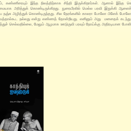
, கண்ணீரையும் இந்த நிலத்திற்காக சிந்தி இருக்கிறார்கள். ஆனால் இந்த செ
யாக அரித்துக் கொண்டிருக்கிறது. நுரையீரலில் மெல்ல பரவி இறுக்கி ஆளைக
ய நஞ்சு அழித்துக் கொண்டிருந்தது. சில நேரங்களில் காலரா போலோ பிளேக் போ
ளி வைத்தால்கூட நல்லது என்று எண்ணத் தோன்றியது. எனினும் அது மனதைக் கடந்து
த்துச் செல்வதில்லை, மேலும் ஆழமாக ஊடுருவி பரவும் நோய்க்கு அதிரடியான போலி