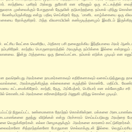
ர். காந்தியை புனிதர் அல்லது துரோகி என ஏதேனும் ஒரு சட்டகத்தில் வைத
துவராக முன்வைக்கும் போதுதான் நேருவின் தடுமாற்றத்தை நம்மால் புரிந்து கொள்ள
ேண்டியிருக்கிறது என்று பதிவு செய்கிறார் நேரு. ‘மானிட வாழ்க்கையை ஒரு விவச
யை நோக்குகிறார். அந்த விவசாயியின் கண்மூடித்தனமும் இவரிடம் இருக்கிறது
றேன். லட்சிய வேட்கை வெளிறிய, அதிகார பசி தலைதூக்கிய இந்தியாவை அவர் ஆண்டா
ம்புகிறேன். காந்திய பொருளாதாரத்தில் அவருக்கு நம்பிக்கை இல்லை என்றாலும
லானவை. இன்று அத்தகைய ஒரு நிலைப்பாட்டை நம்மால் எடுக்க முடியும் என எனும்
யமான தவறென்பது அவர்களை நாயகர்களாகவும் எதிரிகளாகவும் வகைப்படுத்துவது தான
ால்களை, அவர்களுக்கிருந்த எல்லைகளை கருத்தில் கொண்டே மதிப்பிட வேண்டு
ையை கட்டமைக்கிறோம். காந்தி, நேரு, அம்பேத்கர், பெரியார் என எல்லோருமே சரி
ல் கொண்டால் அவர்களை கரிசனத்தோடு அணுகி புரிந்து கொள்ள முடியும்.
 செய்யப்பட்டு நிறுவப்பட்ட உண்மைகளாக தோற்றம் கொள்கின்றன. மக்களை அடையாளங்
டையாளங்களை துறந்து விடுங்கள் என்று பிரச்சாரம் செய்யப்படுவது அவற்றை மேல
ளை வெறுக்கிறார்கள். எல்லா பிழைகளுக்கும் அவர்களை காரணம் காட்டுகிறார்கள்.
லைவர்களோ சித்தாந்தங்களோ போதுமான செல்வாக்குடன் இல்லை. வெறுப்பரசிய