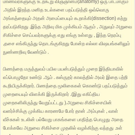
மாணவர்களுக்கு உடற்கூறு விஞ்ஞானம்(anatomy) ஒரு பாடமாகும்
.அதில் இறந்த மனித உடல்களை பதப்படுத்தி ஒவ்வொரு
அங்கத்தையும் அதன் அமைப்பையும் கூறாக்கி(dissection) கற்று
தரப்படுகிறது .இந்த அறிவு மிக முக்கியம் ஆகும் , அதுவும் அறுவை
சிகிச்சை செய்பவர்களுக்கு எது எங்கு உள்ளது , இந்த நெரம்பு
,தசை எங்கிருந்து தொடங்குகிறது போன்ற எல்லா விஷயங்களிலும்
நுண்ணறிவு வேண்டும் .
பிணத்தை மருத்துவம் பயில பயன்படுத்தும் முறை இந்தியாவில்
எப்பொழுதோ உண்டு .ஆம் . சுஸ்ருதர் காலத்தில் அவர் இதை பற்றி
கூறியிருக்கிறார். பிணத்தை மூலிகைகள் கொண்டு பதப்படுத்தும்
முறையையும் விளக்கி இருக்கிறார் .(இது எகிப்திய
முறைகளிலிருந்து வேறுப்பட்டது ).அறுவை சிகிச்சையின்
வளர்ச்சிக்கு முக்கிய காரணமே போர் தான் .அம்புகள் , வாள்
வீச்சுகள் உடலின் பல்வேறு பாகங்களை பாதித்த பொழுது அதை
போக்கவே அறுவை சிகிச்சை முதலில் வழக்கிற்கு வந்தது .உள்