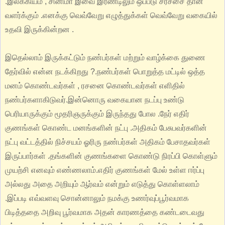
.இலக்கியம் , சினிமா இவை இரண்டிலும் ஒப்பீடு சர்ச்சை தான்
வளர்க்கும் .எனக்கு வெவ்வேறு எழுத்துக்கள் வெவ்வேறு வகையில்
உதவி இருக்கின்றன .
இதெல்லாம் இருக்கட்டும் நண்பர்கள் மற்றும் வாழ்க்கை துணை
தேர்வில் என்ன நடக்கிறது ?.நண்பர்கள் பொறுத்த மட்டில் ஒத்த
மனம் கொண்டவர்கள் , ரசனை கொண்டவர்கள் எளிதில்
நண்பர்களாகிடுவர்.இன்னொரு வகையான நடப்பு உண்டு
பெரியாருக்கும் மூதரிஞருக்கும் இருந்தது போல .நேர் எதிர்
குணங்கள் கொண்ட மனங்களின் நட்பு .அதிகம் பேசுபவர்களின்
நட்பு வட்டத்தில் நிச்சயம் ஓரிரு நண்பர்கள் அதிகம் பேசாதவர்கள்
இருப்பார்கள் .தங்களின் குணங்களை கொண்டு நிரப்பி கொள்ளும்
முயற்சி எனவும் எண்ணலாம்.எதிர் குணங்கள் மேல் உள்ள ஈர்ப்பு
அல்லது அதை அறியும் ஆர்வம் என்றும் எடுத்து கொள்ளலாம்
.இப்படி எவ்வளவு சொன்னாலும் நமக்கு உணர்வுப்பூர்வமாக
பிடித்ததை அறிவு பூர்வமாக அதன் காரணத்தை கண்டடைவது