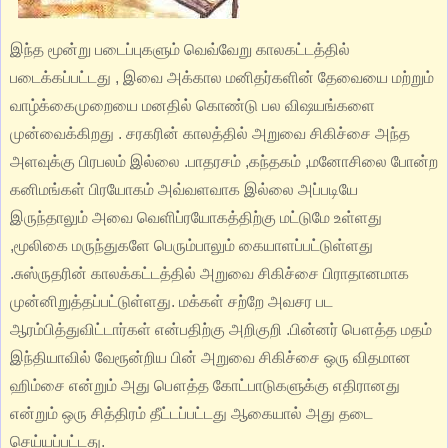
இந்த மூன்று படைப்புகளும் வெவ்வேறு காலகட்டத்தில்
படைக்கப்பட்டது , இவை அக்கால மனிதர்களின் தேவையை மற்றும்
வாழ்க்கைமுறையை மனதில் கொண்டு பல விஷயங்களை
முன்வைக்கிறது . சரகரின் காலத்தில் அறுவை சிகிச்சை அந்த
அளவுக்கு பிரபலம் இல்லை .பாதரசம் ,கந்தகம் ,மனோசிலை போன்ற
கனிமங்கள் பிரயோகம் அவ்வளவாக இல்லை அப்படியே
இருந்தாலும் அவை வெளிப்ரயோகத்திற்கு மட்டுமே உள்ளது
,மூலிகை மருந்துகளே பெரும்பாலும் கையாளப்பட்டுள்ளது
.சுஸ்ருதரின் காலக்கட்டத்தில் அறுவை சிகிச்சை பிராதானமாக
முன்னிறுத்தப்பட்டுள்ளது. மக்கள் சற்றே அவசர பட
ஆரம்பித்துவிட்டார்கள் என்பதிற்கு அறிகுறி .பின்னர் பௌத்த மதம்
இந்தியாவில் வேரூன்றிய பின் அறுவை சிகிச்சை ஒரு விதமான
ஹிம்சை என்றும் அது பௌத்த கோட்பாடுகளுக்கு எதிரானது
என்றும் ஒரு சித்திரம் தீட்டப்பட்டது
ஆகையால் அது தடை
செய்யப்பட்டது.