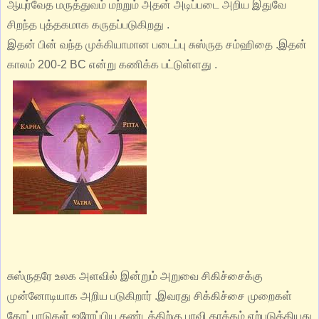
ஆயுர்வேத மருத்துவம் மற்றும் அதன் அடிப்படை அறிய இதுவே
சிறந்த புத்தகமாக கருதப்படுகிறது .
இதன் பின் வந்த முக்கியாமான படைப்பு சுஸ்ருத சம்ஹிதை .இதன்
காலம் 200-2 BC என்று கணிக்க பட்டுள்ளது .
சுஸ்ருதரே உலக அளவில் இன்றும் அறுவை சிகிச்சைக்கு
முன்னோடியாக அறிய படுகிறார் .இவரது சிக்கிச்சை முறைகள்
கோட்பாடுகள் ஐரோப்பிய கண்டத்திற்கு பரவி தாக்கம் ஏற்படுத்தியது