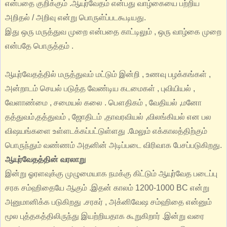
என்பதை குறிக்கும் .ஆயுர்வேதம் என்பது வாழ்கையை பற்றிய
அறிதல் / அறிவு என்று பொருள்ப்படகூடியது.
இது ஒரு மருத்துவ முறை என்பதை காட்டிலும் , ஒரு வாழ்கை முறை
என்பதே பொருத்தம் .
ஆயுர்வேதத்தில் மருத்துவம் மட்டும் இன்றி , உணவு பழக்கங்கள் ,
அன்றாடம் செயல் படுத்த வேண்டிய கடமைகள் , புவியியல் ,
வேளாண்மை , சமையல் கலை . பௌதிகம் , வேதியல் ,மனோ
தத்துவம்,தத்துவம் , ஜோதிடம் ,தாவரவியல் ,விலங்கியல் என பல
விஷயங்களை உள்ளடக்கப்பட்டுள்ளது .மேலும் எக்காலத்திற்கும்
பொருந்தும் வண்ணம் அதனின் அடிப்படை விரிவாக பேசப்படுகிறது.
ஆயுர்வேதத்தின் வரலாறு
இன்று ஓரளவுக்கு முழுமையாக நமக்கு கிட்டும் ஆயுர்வேத படைப்பு
சரக சம்ஹிதையே ஆகும் .இதன் காலம் 1200-1000 BC என்று
அனுமானிக்க படுகிறது .சரகர் , அக்னிவேஷ சம்ஹிதை என்னும்
மூல புத்தகத்திலிருந்து இயற்றியதாக கூறுகிறார் .இன்று வரை