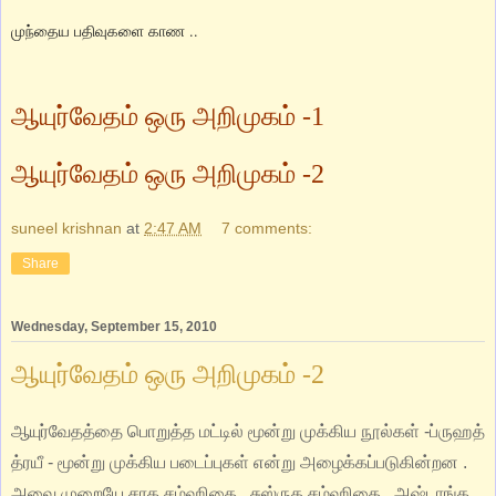
முந்தைய பதிவுகளை காண ..
ஆயுர்வேதம் ஒரு அறிமுகம் -1
ஆயுர்வேதம் ஒரு அறிமுகம் -
2
suneel krishnan
at
2:47 AM
7 comments:
Share
Wednesday, September 15, 2010
ஆயுர்வேதம் ஒரு அறிமுகம் -2
ஆயுர்வேதத்தை பொறுத்த மட்டில் மூன்று முக்கிய நூல்கள் -ப்ருஹத்
த்ரயீ - மூன்று முக்கிய படைப்புகள் என்று அழைக்கப்படுகின்றன .
அவை முறையே சரக சம்ஹிதை , சுஸ்ருத சம்ஹிதை , அஷ்டாங்க