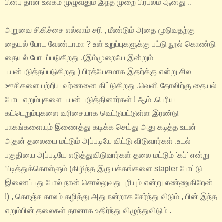
பின்பு தான் உலகம் முழுவதும் இந்த முறை பிரபலம் ஆனது ..
அறுவை சிகிச்சை எல்லாம் சரி , மீண்டும் அதை மூடுவதற்கு
தையல் போட வேண்டாமா ? உள் உறுப்புகளுக்கு பட்டு நூல் கொண்டு
தையல் போடப்படுகிறது ,(இம்முறையே இன்றும்
பயன்படுத்தப்படுகிறது ) பிரத்யேகமாக இதற்க்கு என்று சில
ஊசிகளை பற்றிய வர்ணனை கிட்டுகிறது .வெளி தோலிற்கு தையல்
போட எறும்புகளை பயன் படுத்தினார்கள் ! ஆம் .பெரிய
கட்டெறும்புகளை வரிசையாக வெட்டுபட்டுள்ள இரண்டு
பாகங்களையும் இணைத்து கடிக்க செய்து அது கடித்த உடன்
அதன் தலையை மட்டும் அப்படியே விட்டு விடுவார்கள் .உடல்
பகுதியை அப்படியே எடுத்துவிடுவார்கள் தலை மட்டும் 'கப்' என்று
பிடித்துக்கொள்ளும் (கிழிந்த இரு பக்கங்களை stapler போட்டு
இணைப்பது போல் நான் சொல்லுவது புரியும் என்று எண்ணுகிறேன்
!) , கொஞ்ச காலம் கழித்து அது நன்றாக சேர்ந்து விடும் , பின் இந்த
எறும்பின் தலைகள் தானாக உதிர்ந்து விழுந்துவிடும் .