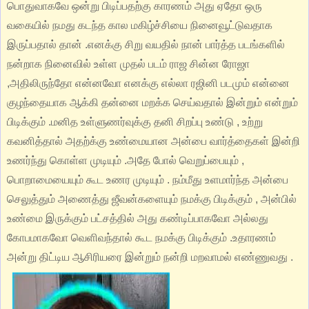
பொதுவாகவே ஒன்று பிடிப்பதற்கு காரணம் அது ஏதோ ஒரு
வகையில் நமது கடந்த கால மகிழ்ச்சியை நினைவூட்டுவதாக
இருப்பதால் தான் .எனக்கு சிறு வயதில் நான் பார்த்த படங்களில்
நன்றாக நினைவில் உள்ள முதல் படம் ராஜ சின்ன ரோஜா
,அதிலிருந்தோ என்னவோ எனக்கு எல்லா ரஜினி படமும் என்னை
குழந்தையாக ஆக்கி தன்னை மறக்க செய்வதால் இன்றும் என்றும்
பிடிக்கும் .மனித உள்ளுணர்வுக்கு தனி சிறப்பு உண்டு , உற்று
கவனித்தால் அதற்க்கு உண்மையான அன்பை வார்த்தைகள் இன்றி
உணர்ந்து கொள்ள முடியும் .அதே போல் வெறுப்பையும் ,
பொறாமையையும் கூட உணர முடியும் . நம்மீது உளமார்ந்த அன்பை
செலுத்தும் அணைத்து ஜீவன்களையும் நமக்கு பிடிக்கும் , அன்பில்
உண்மை இருக்கும் பட்சத்தில் அது கண்டிப்பாகவோ அல்லது
கோபமாகவோ வெளிவந்தால் கூட நமக்கு பிடிக்கும் .உதாரணம்
அன்று திட்டிய ஆசிரியரை இன்றும் நன்றி மறவாமல் எண்ணுவது .