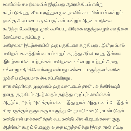
உணர்வில் சம நிலையில் இருப்பது ஆரோக்கியம் என்று
கூறப்படுகிறது .சீன மருத்துவ முறைகளில் கூட யின் யங் என்றும்
நான்கு அடிப்படை பரு பொருட்கள் என்றும் அதன் சமநிலை
கூறித்து பேசுகிறது .முன்
கூறியபடி கிரேக்க மருத்துவமும் சம நிலை
கோட்பாடை நம்பியது .
மனிதனை இயற்கையின் ஒரு பகுதியாக கருதியது , இன்று போல்
மனிதன் உலகத்தின் மையம் எனும் கருத்து அப்பொழுது இல்லை
.இயற்கையின் மாற்றங்கள் மனிதனை எவ்வாறு மாற்றும் அதை
எவ்வாறு எதிர்க்கொள்வது என்பது பண்டைய மருத்துவங்களின்
முக்கிய விஷயமாக அலசப்படுகிறது .
சரக சம்ஹிதை முழுவதும் ஒரு உரையாடல் தான் . அக்னிவேஷர்
தனது குருவிடம் ஆயுர்வேதம் குறித்து எழுப்பும் கேள்விகள்
அதற்க்கு அவர் அளிக்கும் விடை ,இது தான் அந்த படைப்பே .இதில்
சிஷ்யருக்கும் குருவுக்கும் கருத்து வேறுபாடு உண்டு , உடன்படுதல்
உண்டு ஏன் புறக்கணித்தல் கூட உண்டு .சில விஷயங்களை குரு
ஆத்ரேயர் கூறும் பொழுது அதை மறுத்தலித்து இதை நான் எப்படி