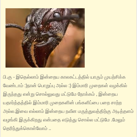
பி.கு - இதெல்லாம் இன்றைய காலகட்டத்தில் யாரும் முயற்சிக்க
வேண்டாம் :)நான் பொறுப்பு அல்ல :) இம்மாரி முறைகள் வழக்கில்
இருந்தது என்று சொல்லுவது மட்டுமே நோக்கம் , இன்றைய
யதார்த்தத்தில் இம்மாரி முறைகளின் பங்களிப்பை பறை சாற்ற
அல்ல.இவை எல்லாம் இன்றைய நவீன மருத்துவத்திற்கு அடித்தளம்
வழங்கி இருக்கிறது என்பதை எடுத்து சொல்ல மட்டுமே .மேலும்
தெரிந்துக்கொள்வோம் ..