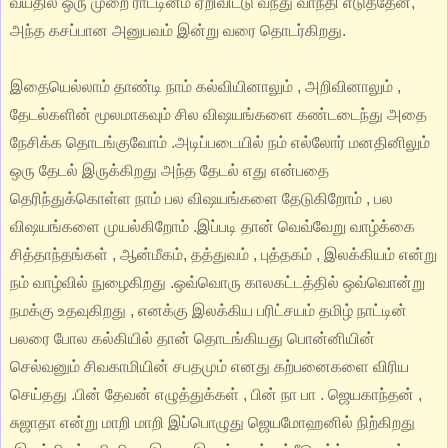
வயதில் ஒரு முறை ராட்டினம் ஏறிவிட்டு வந்து வாந்தி எடுத்தேன்,
அந்த கசப்பான அனுபவம் இன்று வரை தொடர்கிறது.
இதையெல்லாம் தாண்டி நாம் கல்வியினாலும் , அறிவினாலும் ,
தேடல்களின் மூலமாகவும் சில விஷயங்களை கண்டடைந்து அதை
நேசிக்க தொடங்குவோம் .அடிப்படையில் நம் எல்லோர் மனதினிலும்
ஒரு தேடல் இருக்கிறது அந்த தேடல் எது என்பதை
தெரிந்துக்கொள்ள நாம் பல விஷயங்களை தேடுகிறோம் , பல
விஷயங்களை முயல்கிறோம் .இப்படி தான் வெவ்வேறு வாழ்க்கை
சித்தாந்தங்கள் , ஆன்மீகம், தத்துவம் , புத்தகம் , இலக்கியம் என்று
நம் வாழ்வில் நுழைகிறது .ஒவ்வொரு காலகட்டத்தில் ஒவ்வொன்று
நமக்கு உதவுகிறது , எனக்கு இலக்கிய பரிட்சயம் தமிழ் நாட்டின்
பலரை போல கல்கியில் தான் தொடங்கியது பொன்னியின்
செல்வனும் சிவகாமியின் சபதமும் எனது கற்பனைகளை விரிய
செய்தது .பின் தேவன் எழுத்துக்கள் , பின் நா பா . ஜெயகாந்தன் ,
சுஜாதா என்று மாறி மாறி இப்பொழுது ஜெயமோஹனில் நிற்கிறது