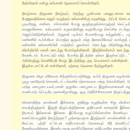
தேர்கிறாள் என்று உஸ்மானி ஆசுவாசம் கொள்கிறார்.
நிகழ்கால திருமண நிகழ்வும், அதற்கு முன்பான மகனுடனான உர
பேணுவதில்லை எனும் வருத்தம் உஸ்மானிக்கு வருகிறது. அப்பர் கொடவா ப
முடிகிறது. சண்டை சச்சரவின் போது ஒருத்தருக்கொருத்தர் வெட்டிக்
எவனுமில்லை. கல்யாணம் கருமாதின்னு வரும்போது செய்கிற சடங்க
அனுப்பிவிடுகிறார்கள். அதுகள் படிக்கப் போனபோது கத்துக்கிட்ட ப
மண்ணில் கூர்க்கியா பொறந்த ஒருவர் எந்த நிலையிலேயும் வாக்குத் 
வரிகளில் உஸ்மானியின் பாத்திரம் துலக்கம் அடைந்து விடுகிறது.மேல
விரக்தியில் மகன் உடைந்து போயிருக்கிறான். இதற்கெல்லாம் உடைந
வேண்டாம். போகட்டும் விடு. போகிற இடத்தில் நல்லா இருக்கட்டும்..
அங்கிருந்து வெளியேறி வேறு இடத்திற்கு குடி பெயரலாம் என்கிறான
இருக்க மாட்டேன் என்கிறான். தந்தை அவனை தேற்றுகிறார்.
திருமண விழா விரிவாக சித்தரிக்கப்படுகிறது. கூர்க் திருமண வழக்கங
முழு மனதோடு கொண்டாட்டங்களில் உற்சாகமாக பங்கு கொள்கிறார். கொ
பரந்த மனமுடையவர்,மகன் குறுகிய மனமுடைய இறுக்கமானவன் எனும்
சமன்பாடு அப்படியே தலைகீழாகிறது. ஒரு அதிர்ச்சிகரமான திருப்பத்த
விமலாதித்த மாமல்லன் இக்கதை குறித்து எழுதியுள்ள சிறு விமர்சன
வைத்திருந்தார். இறுதி திருப்பத்திற்கான குறிப்புகள் கதையில் 
நியாயம் இல்லாமல் இல்லை. இப்போது எழுப்பிக்கொள்ள வேண்டிய க
கணப்பொழுதில் நிகழ்ந்ததா? முந்தையதாக இருந்தால் மாமல்லனின் வ
வேட்டை புத்தி' சட்டென எதிர்பாராமல் அவரையும் மீறி வெளி
வேண்டியதில்லை. இரண்டாவது வாசிப்பிற்கான குறிப்புகளே கதையில் 