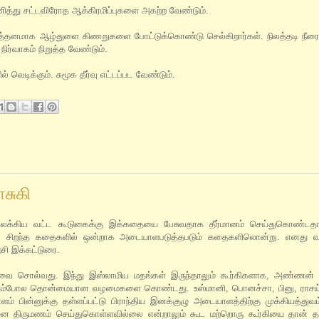
ித்து சட்டவிரோத ஆக்கிரமிப்புகளை அகற்ற வேண்டும்.
ோன்றித்தனமாக ஆழ்துளை கிணறுகளை போட்டுக்கொண்டு செல்கிறார்கள். நிலத்தடி நீர
ர்வாகம் நிறுத்த வேண்டும்.
் வெடிக்கும். சுமூக தீர்வு எட்டப்பட வேண்டும்.
ாசுகி
இலக்கிய வட்ட கூடுகைக்கு இக்கதையை பேசுவதாக தீர்மானம் செய்துகொண்டதால
் சிறந்த கதைகளில் ஒன்றாக அடையாளபடுத்தபடும் கதைகளிலொன்று. எனது வாச
்சி இக்கட்டுரை.
வை சொல்வது. இந்து இஸ்லாமிய மதங்கள் இருந்தாலும் கூர்கிகளாக, அண்ணன்
ி சமூகம்போல தொன்மையான வழமைகளை கொண்டது. உஸ்மானி, பொனச்சா, பினு, ராசய
ன்னுக்கு தள்ளப்பட்டு பிராந்திய இனக்குழு அடையாளத்திற்கு முக்கியத்துவம்
 மகனை திருமணம் செய்துகொள்ளவில்லை என்றாலும் கூட மற்றொரு கூர்கியை தான் 