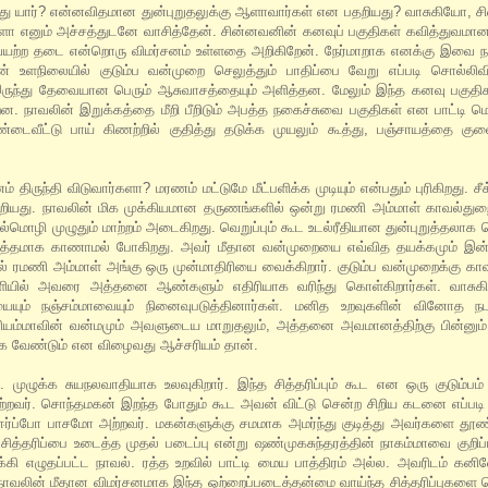
போது யார்? என்னவிதமான துன்புறுதலுக்கு ஆளாவார்கள் என பதறியது? வாசுகியோ,
 எனும் அச்சத்துடனே வாசித்தேன். சின்னவனின் கனவுப் பகுதிகள் கவித்துவம
யற்ற தடை என்றொரு விமர்சனம் உள்ளதை அறிகிறேன். நேர்மாறாக எனக்கு இவை ந
் உளநிலையில் குடும்ப வன்முறை செலுத்தும் பாதிப்பை வேறு எப்படி சொல்லிவிட
 இருந்து தேவையான பெரும் ஆசுவாசத்தையும் அளித்தன. மேலும் இந்த கனவு பகுத
்றன. நாவலின் இறுக்கத்தை மீறி பீறிடும் அபத்த நகைச்சுவை பகுதிகள் என பாட்டி 
டைவீட்டு பாய் கிணற்றில் குதித்து தடுக்க முயலும் கூத்து, பஞ்சாயத்தை குலை
திருந்தி விடுவார்களா? மரணம் மட்டுமே மீட்பளிக்க முடியும் என்பதும் புரிகிறது. சீக
யது. நாவலின் மிக முக்கியமான தருணங்களில் ஒன்று ரமணி அம்மாள் காவல்துற
டல்மொழி முழுதும் மாற்றம் அடைகிறது. வெறுப்பும் கூட உடல்ரீதியான துன்புறுத்தலாக
 சுத்தமாக காணாமல் போகிறது. அவர் மீதான வன்முறையை எவ்வித தயக்கமும் இன்ற
ில் ரமணி அம்மாள் அங்கு ஒரு முன்மாதிரியை வைக்கிறார். குடும்ப வன்முறைக்கு 
்ளியில் அவரை அத்தனை ஆண்களும் எதிரியாக வரிந்து கொள்கிறார்கள். வாசுகி
தியையும் நஞ்சம்மாவையும் நினைவுபடுத்தினார்கள். மனித உறவுகளின் வினோத
ெரியம்மாவின் வன்மமும் அவளுடைய மாறுதலும், அத்தனை அவமானத்திற்கு பின்னும் 
ருக்க வேண்டும் என விழைவது ஆச்சரியம் தான்.
்பு. முழுக்க சுயநலவாதியாக உலவுகிறார். இந்த சித்தரிப்பும் கூட என ஒரு குடும்பம
்றவர். சொந்தமகன் இறந்த போதும் கூட அவன் விட்டு சென்ற சிறிய கடனை எப்படி 
 ஈர்ப்போ பாசமோ அற்றவர். மகன்களுக்கு சமமாக அமர்ந்து குடித்து அவர்களை தூண்
ரிப்பை உடைத்த முதல் படைப்பு என்று ஷண்முகசுந்தரத்தின் நாகம்மாவை குறிப்பி
ி எழுதப்பட்ட நாவல். ரத்த உறவில் பாட்டி மைய பாத்திரம் அல்ல. அவரிடம் கன
ாவலின் மீதான விமர்சனமாக இந்த ஒற்றைப்படைத்தன்மை வாய்ந்த சித்தரிப்புகளை 