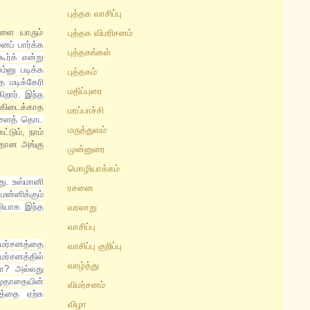
புத்தக வாசிப்பு
ளை யாரும்
புத்தக விமரிசனம்
ைப் பார்க்க
புத்தகங்கள்
ூர்க் என்று
்னு படிக்க
புத்தகம்
த மடிக்கேரி
மதிப்புரை
ிறார். இந்த
 கிடைக்காத
மரப்பாச்சி
வளைத் தொட
மருத்துவம்
்டும், நாம்
் தான அங்கு
முன்னுரை
மொழியாக்கம்
து. உஸ்மானி
ரசனை
மன்னிக்கும்
ழியாக இந்த
வரலாறு
வாசிப்பு
ிமர்சனத்தை
வாசிப்பு குறிப்பு
ர்சனத்தில்
வாழ்த்து
ரா? அல்லது
மூதாதையின்
விமர்சனம்
த்தை ஏற்க
விழா