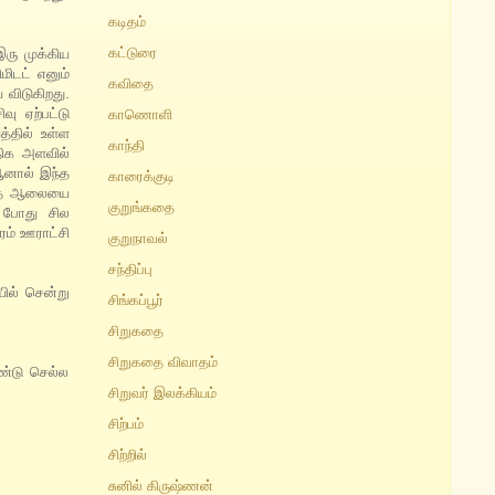
கடிதம்
கட்டுரை
இரு முக்கிய
ிடட் எனும்
கவிதை
 விடுகிறது.
ு ஏற்பட்டு
காணொளி
த்தில் உள்ள
காந்தி
அதிக அளவில்
 ஆனால் இந்த
காரைக்குடி
 இந்த ஆலையை
குறுங்கதை
் போது சில
ரம் ஊராட்சி
குறுநாவல்
சந்திப்பு
யில் சென்று
சிங்கப்பூர்
சிறுகதை
சிறுகதை விவாதம்
ண்டு செல்ல
சிறுவர் இலக்கியம்
சிற்பம்
சிற்றில்
சுனில் கிருஷ்ணன்