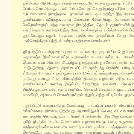
ஒவ்வொரு அத்தியாமும் பெரும் பதைப்புடனே கடக்க முடிந்தது. எப்
பெரியவனோ அல்லது ரமணி அம்மாளோ இப்போது இறந்து விடுவார்களோ
கற்பனைகளால் நிறைந்தவை. நாவலின் மைய ஓட்டத்திற்கு இது தேவை
முக்கியமான, உயிர்த்துடிப்பான அங்கமாக தோன்றியது. பிள்ளைகளின
வேறொன்றையும் அந்த கனவுகள் நிகழ்த்தின, தொடர் குரூரங்களில்
யதார்த்தவாத தளத்திலிருந்து வேறு தளங்களுக்கு உயர்த்தி செல்கின
குறி கேட்கும் பகுதி, சித்தப்பா தற்கொலை முயற்சியின் போது அண்
முன்னெடுக்கும் யுத்தி, போன்ற பகுதிகளை சொல்லலாம்.
இந்த குடும்ப வன்முறை சுழலை எப்படி உடைக்க முடியும்? யாரேனும் மனம் 
தொலைந்து இவர்களை மீட்டு தொலைக்க கூடாதா என்று கூட தோன்றி
இடம். காவலர் அவர்கள் வீட்டிற்குள் நுழைந்த பிறகு சகோதரர்களின் உ
மட்டுபடுகிறது. ஆனால் அண்டைவீட்டார் அவர் மீது கொண்ட பரிவு
ஸ்டேஷன் போனவ' எனும் ஒற்றை புள்ளியில் புறம் தள்ளுகிறது. ஏனென
நாடுவது என்பது அந்த கிராமத்தில் இல்லாத வழக்கம். அந்த புள
ரமணியம்மாவும் எனக்கு குடும்பம் சிதைகிறது நாவலின் பார்வ
தீர்ப்பெழுதாமல் யதார்த்த தொனியில் சொல்லி செல்கிறார் யூமா. ப
வாசுகியும், அம்மாவும் கொண்டிருக்கும் பற்றும், அந்த வீட்டிலேயே இ
குறிப்பிட்டு கவனப்படுத்த வேண்டியது பாட்டியின் பாத்திர சித்தரிப
கங்கம்மாவை நினைவுபடுத்தியது. ஆனால் இவர் அவரை விடவும் ஈரமற
என மருகிக் கொண்டிருப்பார். பேரன் பேத்திகளின் மீது அணுவளவும்
தமிழ் இலக்கிய உலகில் பெண்களின் வழமையான தாய்மை, கருணை சித்த
எதிர்மறைத்தன்மை கொண்டவரை நாவலின் முக்கிய பாத்திரமாக ஆக்க
இனிமையோ புலப்படும் தருணம் வராதா என மனம் துழாவி சலித்தது. ந