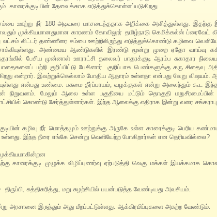
ிக்கும் காரைக்குடியின் தேவைக்காக எடுத்துக்கொள்ளப்படுகிறது.
ல் சம்பை ஊற்று நீர் 180 அடிவரை மாசடைந்ததாக அறிக்கை அளித்துள்ளது. இதற்கு 
தும் முக்கியமானதுமான காரணம் கோவிலூர் தமிழ்நாடு கெமிக்கல்ஸ் ப்ரைவேட் லிம
ு லட்சம் லிட்டர் தண்ணீரை சம்பை ஊற்றிலிருந்து எடுத்துக்கொண்டு கழிவை வெளியே
மாசாக்கியுள்ளது. அண்மைய ஆண்டுகளில் இரண்டு மூன்று முறை ஏதோ வாய்வு கசிவ
கருத்தரங்கில் பேசிய முன்னாள் ஊராட்சி தலைவர் பாதரக்குடி ஆரம்ப சுகாதார நிலைய
பாதைகளைப் பற்றி குறிப்பிட்டு பேசினார். குறிப்பாக பெண்களுக்கு கரு சிதைவு 
டுகிறது என்றார். இவற்றுக்கெல்லாம் போதிய ஆதாரம் உள்ளதா என்பது வேறு விஷயம்.
தியுள்ளது என்பது உண்மை. பசுமை தீர்ப்பாயம், வழக்குகள் என்று அலைந்தும் கூட
ன் நிறுவனம். மேலும் ஆலை உள்ள பகுதியை மட்டும் தொகுதி மறுசீரமைப்பின
ராட்சியில் கொண்டு சேர்த்துள்ளார்கள். இந்த ஆலைக்கு எதிராக இன்று வரை சங்கராபு
ுடியின் கழிவு நீர் மொத்தமும் ஊற்றுக்கு அருகே உள்ள காரைக்குடி பெரிய கண்மா
பட உள்ளது. இந்த நீரை எங்கே சென்று வெளியேற்ற போகிறார்கள் என தெரியவில்லை?
் முக்கியமாகின்றன
்கு காரைக்குடி முழுக்க விழிப்புணர்வு ஏற்படுத்தி வெகு மக்கள் இயக்கமாக கொ
ிருப்பி, சுத்திகரித்து, மறு சுழற்சியில் பயன்படுத்த வேண்டியது அவசியம்.
என்று அரசானை இருந்தும் அது மீறப்பட்டுள்ளது. ஆக்கிரமிப்புகளை அகற்ற வேண்டும்.