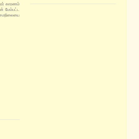
ரர் காரணம்
் மேம்பட்ட
் சமநிலையை