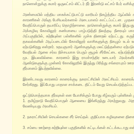
நாளொன்றுக்கு சுமார் ஒருலட்சம் லிட்டர் நீர் இரண்டு லட்சம் பேர் வச
அண்மையில் மத்திய மாசுக்கட்டுபாட்டு வாரியம் நிகழ்த்திய ஆய்வி
காரணிகள் அங்கு பேசியவர்களால் அடையாளம் காட்டப்பட்டன. முதலாவ
வேதிப்பொருள் தயாரிப்பு தொழிற்சாலை. நாளொன்றுக்கு சுமார் இருபத
அக்கழிவு கோவிலூர் கண்மாயை பாழ்படுத்தி நிலத்தடி நீரையும் 
அப்பகுதியில், சுற்றியுள்ள பள்ளிகளில் மூச்சு திணறல் ஏற்பட்டது. 
தகவல்களின் அடிப்படையில் கோவிலூர் வாசிகளுக்கு நிகழும் உடல் உ
ஏற்படுகிறது என்றார். உதயகுமார் ஆண்களுக்கு மலட்டுத்தன்மை ஏற்ப
வேதியல் ஆலை சர்வ நிச்சயமாக பெரும் சூழல் சீர்கேட்டை ஏற்படுத்
மூட இயலவில்லை. காரணம் இது ராமச்சந்திர உடையார் அவர்களி
ஆண்டுகளுக்கு முன்னர் கோவிலூரில் இருந்து பிரித்து சங்கராபுரம் ஊ
தீர்மானம் இயற்றவில்லை.
இரண்டாவது காரணம் காரைக்குடி நகராட்சியின் அலட்சியம். காரைக்க
சேர்கிறது. இப்போது பாதாள சாக்கடை திட்டம் வேறு செயல்படுத்தப்
ஒட்டுமொத்தமாக தீர்வுகள் என யோசிக்கும் போது கீழ்வரும் புள்ளிகள
1. தமிழ்நாடு வேதிப்பொருள் ஆலையை இங்கிருந்து அகற்றுவது. அதற
வேண்டியது அவசியம்.
2. நகராட்சியின் செயல்களை சீர் செய்தல். குறிப்பாக கழிவுகளை திசை த
3. சம்பை ஊற்றை சுற்றியுள்ள பகுதிகளில் கட்டிடங்கள் கட்டக்கூடாது 