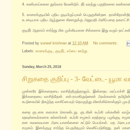
4. கண்மாய்களை தூர்வார வேண்டும். நீர் வரத்து பகுதிகளை கண்காண
5. காரைக்குடியில் புதிய குடியிருப்புகள் பெருகுகின்றன. தான்த
உடனடியாக புதிய ஆழ்துளை கிணறுக்கு அனுமதி அளிப்பதை நகராட்சி நி
குடிநீர் ஆதாரம் சார்ந்து மிக முக்கியமான சிக்கலாக இது வரும் நாட்களில
Posted by
suneel krishnan
at
12:10 AM
No comments:
Labels:
காரைக்குடி
,
குடிநீர்
,
சம்பை ஊற்று
Sunday, March 25, 2018
சிறுகதை குறிப்பு - 3- வேட்டை- யூமா வ
முன்னரே இக்கதையை வாசித்திருந்தாலும், இன்றைய மரப்பாச்சி 
இக்கதையை வாசித்தேன். எஸ்.ராமகிருஷ்ணன் அவர்களால் தமிழின
கூடுகையில் நிகழ்ந்த வாசிப்பையும் தொகுத்து விளக்கிகொள்ளும் முயற
கதை குடகை களமாக கொண்டது. குடகின் கூர்கி மக்களின் வாழ்
உறவுள்ளவர்களாக உள்ளார்கள். கூர்கி சமூகம் ஏறத்தாழ பழங்குட
என கலவையான அடையாளங்களை சுட்டும் பெயர்கள். மத அடையாளம் பி
சமூகம். இனக்குழு சார்ந்த பெருமிதமும் வெளிப்படுகிறது. தன்