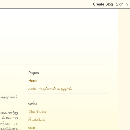
Pages
Home
சுனில் கிருஷ்ணன் அறிமுகம்
ந்தரங்கில்
பகுப்பு
ஆயுர்வேதம்
்வகை ஊற்று
்டம் மேடான
இலக்கியம்
கின்றன. பல
உரை
ப்படுகிறது.