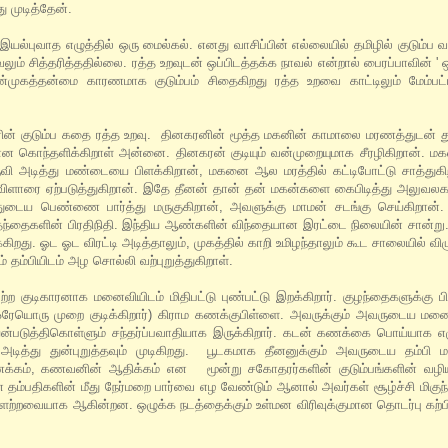
 முடித்தேன்.
 இயல்புவாத எழுத்தில் ஒரு மைல்கல். எனது வாசிப்பின் எல்லையில் தமிழில் குடும்
் சித்தரித்ததில்லை. ரத்த உறவுடன் ஒப்பிடத்தக்க நாவல் என்றால் பைரப்பாவின் ' ஒர
ன்முகத்தன்மை காரணமாக குடும்பம் சிதைகிறது ரத்த உறவை காட்டிலும் மேம்ப
வரின் குடும்ப கதை ரத்த உறவு. தினகரனின் மூத்த மகனின் காமாலை மரணத்துடன் து
ன கொந்தளிக்கிறாள் அன்னை. தினகரன் குடியும் வன்முறையுமாக சீரழிகிறான். மக
உருவி அடித்து மண்டையை பிளக்கிறான், மகனை ஆல மரத்தில் கட்டிபோட்டு சாத்துகி
விளாரை ஏற்படுத்துகிறான். இதே தீனன் தான் தன் மகன்களை கைபிடித்து அலுவலக 
ைய பெண்ணை பார்த்து மருகுகிறான், அவளுக்கு மாமன் சடங்கு செய்கிறான்.
தந்தைகளின் பிரதிநிதி. இந்திய ஆண்களின் விந்தையான இரட்டை நிலையின் சான்று.
ஓட ஓட விரட்டி அடித்தாலும், முகத்தில் காறி உமிழந்தாலும் கூட சாலையில் விழுந
தம்பியிடம் அழ சொல்லி வற்புறுத்துகிறாள்.
 குடிகாரனாக மனைவியிடம் மிதிபட்டு புண்பட்டு இறக்கிறார். குழந்தைகளுக்கு பி
(ஒரேயொரு முறை குடிக்கிறார்) கிராம கணக்குபிள்ளை. அவருக்கும் அவருடைய மன
டுத்திகொள்ளும் சந்தர்ப்பவாதியாக இருக்கிறார். கடன் கணக்கை பொய்யாக எழ
த்து துன்புறுத்தவும் முடிகிறது. பூடகமாக தீனனுக்கும் அவருடைய தம்பி ம
க்கம், கணவனின் ஆதிக்கம் என மூன்று சகோதரர்களின் குடும்பங்களின் வழி
தம்பதிகளின் மீது நேர்மறை பார்வை எழ வேண்டும் ஆனால் அவர்கள் சூழ்ச்சி மிகுந
ுளற்றவையாக ஆகின்றன. ஒழுக்க நடத்தைக்கும் உள்மன விரிவுக்குமான தொடர்பு கற்ப