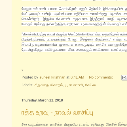
மேலும் உஸ்மானி யாரை கொல்கிறார் எனும் தேர்வில் இக்கதையின் த
மேட்டிமையும் உண்டு. அன்னியரை எதிரியாக காண்கிறது. ஆகவே
கொல்கிறார். இதுவே வேளாண் சமூகமாக இருந்தால் சாதி ஆணவ ப
மோதல்.அல்லது நவீனத்திற்கு எதிரான பழமைவாதத்தின் பிடிவாதம் 
"விளக்கிலிருந்து தவறி விழுந்த வெட்டுக்கிளியொன்று மதுவிற்குள் தத்த
பிடித்திருந்தாள். பானைக்குள் ரோஜா இதழ்கள் மிதந்தன." என்
இவ்விரு உருவகங்களின் முரணாக காணமுடியும் என்றே எண்ணுகிறேன
தோன்றுகிறது. கவித்துவமான விவரணைகளும் உக்கிரமான உணர்வுகளு
x
Posted by
suneel krishnan
at
8:41 AM
No comments:
Labels:
சிறுகதை விவாதம்
,
யூமா வாசுகி
,
வேட்டை
Thursday, March 22, 2018
ரத்த உறவு - நாவல் வாசிப்பு
சில வருடங்களாக வாசிக்க விரும்பிய நாவல். தற்போது அச்சில் இல்