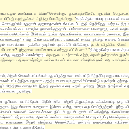
ையாடலும் ஊடுபாவாக பின்னிசெல்கிறது. துவக்கத்திலேயே குடகின் பெருமைக
ிரிட்ஜ் எழுத்துக்கள் அழிந்து போயிருக்கிறது. "
கூர்க் ஆச்சாரப்படி நடப்பவன் எவன
 கொல்லும்ம்போதுதான் மூதாதைகளின் வேட்டைப் புத்தி தெரிகிறது. மற்றபடி நிஜ க
ுகளெல்லாம் கூட கொஞ்ச நாளைக்குத்தான். பிள்ளைகளை வெளிநாடு, வெளி மாநிலம
ழக்கத்தையெல்லாம் இங்கேயும் நடத்த ஆரம்பிச்சாச்சு. எதுவானாலும் ராசையா, இந்
தவறக்கூடாது" என்று அங்கலாய்க்கிறார். பண்பாட்டு கலப்பு குறித்து கவலை கொள்க
ும் கதைக்கான முக்கிய முடிச்சும் புலப்பட்டு விடுகிறது.
தான் விரும்பிய பெண்
்து விடலாமா? இத்தனை பலவீனமாக வளர்த்து விட்டேனா? "
நீ அழுகின்ற பாவம் அ
." என்று ஆறுதல் சொல்கிறார்.
அவனுடைய உற்சாகம் வற்றி, அவள் நன்றாகவே இருக்கட
். தந்தையை திருமணத்திற்கு செல்ல வேண்டாம் என எச்சரிக்கிறான். மீறி சென்றால
்கள், அதன் கொண்டாட்டங்கள்,மது விருந்து என பண்பாட்டு சித்தரிப்பு வலுவாக உள்ள
ண்டாட்டத்திற்கு ஏதுவாக மூத்திர பையையும் தூக்கிக்கொண்டு வருகிறார். தந்தை 
 சித்திரமே கதையின் இறுதி முடிச்சு வரை தென்படுகிறது. இறுதி நிகழ்வின் வ
ுடன் கதை முடிகிறது.
 குறிப்பை வாசித்தேன். அதில் இந்த இறுதி திருப்பத்தை சுட்டிக்காட்டி ஒரு வ
இல்லாததால் இது மேலான கதையாக இல்லை என்று வரையறை செய்திருந்தார். இந்த விம
ேள்வி உஸ்மானி கொலைக்கான திட்டமிடலுடன் தான் வீட்டிலிருந்தே கிளம்பினா
ிமர்சனம் ஏற்புடையதே. ஆனால் 'சண்டை சச்சரவுகளின் பொது விழிப்பு கொள்ளும் 
ப்பட்ட தருணமாக இறுதி நிகழ்வை கொண்டோம் என்றால் மாமல்லனின் விமர்சன
உள்ளது என்று எண்ணுகிறேன்.