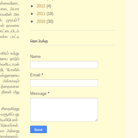
 சின்னவனோ,
►
2012
(4)
ானவை, அபார
►
2011
(18)
ாவலின் மிக
 முடியும்?
►
2010
(30)
ிகள் நாவலை
மொட்டையிடம்
க்க பாட்டி
தொடர்புக்கு
்கிரம் வந்து
Name
ையை நாடும்
 வெளிபடாமல்
ி, 'போலீஸ்
Email
*
காவல்துறையை
 அக்காவும்
 நடத்தைகளை
தீனன் மீது
Message
*
் சிதைகிறது
வசூலிப்பது
டிவிடுபவர்.
டுவார்கள்.
ிவோ அல்லது
சொல்லலாம்.