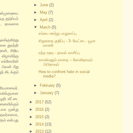
►
June
(2)
►
May
(7)
ப வன்முறையை
ு குடும்பம்
►
April
(2)
ட்ட நாவலாக
▼
March
(5)
சம்பை ஊற்று பாதுகாப்பு
வங்குகிறது
சிறுகதை குறிப்பு - 3- வேட்டை- யூமா
ளை துரத்தி
வாசுகி
றான், சிறிய
ரத்த உறவு - நாவல் வாசிப்பு
விழாவிற்கு
காமமெனும் வாதை – லோலிதாவும்
 எல்லோரின்
அபிதாவும்
 அவன் மீது
How to confront hate in social
் கிடக்கும்
media?
►
February
(5)
ரியமானவர்.
►
January
(7)
ைவிக்குமான
ுதி வீட்டை
►
2017
(52)
னைவிக்கும்
யாக மூன்று
►
2016
(2)
்தவர்களாக,
►
2015
(2)
ிதம் என்பது
►
2014
(13)
►
2013
(12)