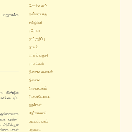
சொல்வனம்
தன்வரலாறு
ை பாதுகாக்க
தமிழினி
நரோபா
நாட்குறிப்பு
நாவல்
நாவல் பகுதி
நாவல்கள்
நினைவலைகள்
நினைவு
நினைவுகள்
் மீண்டும்
நினைவோடை
ிப்பையும்,
நூல்கள்
நேர்காணல்
 தங்கையாக
்யா, ஷகீலா
படைப்புலகம்
 அளிக்கும்
பதாகை
தங்கை மகள்