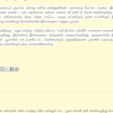
லைப்பும் முடிச்சும் உள்ளது என்றே எண்ணுகிறேன். மலைவாழ் வேட்டை சமூகம், இ
 மகனை கைவிட்ட தன் உறவினரான தங்கை மகளை விட்டுவிட்டு அவள் தேர்ந்தெட
டுகொலையே நிகழ அதிக வாய்ப்பு. பழைய கூர்கிக்கும் நவீன கூர்கிக்கும்
என்று வெவ்வேறு கோணங்களில் இக்கதையை அணுக முடியும்.
ளித்தது." எனும் வரிக்கு அடுத்த் வரியாக "
பாதி நிரம்பிய பன்னீர்ப் பானையை தலையி
று வருகிறது. இவ்வரிகள் இக்கதையை கவிஞனின் கதையாக்குகிறது. ஒருவகையில
். யூமாவின் படைப்புலகே கூட மென்மைக்கும் குரூரதிற்குமான முரணில் உருவாக
ம் சங்கமிக்கும் நல்ல கதைகளிலொன்று.
லை என்பதால் கிடைப்பதற்கு அரிய நாவலும் கூட. யூமா வாசுகி தன் கையெழுத்து போ