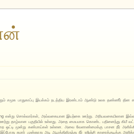
ணன்
ும் சமூக பாதுகாப்பு இயக்கம் நடத்திய இரண்டாம் ஆண்டு உலக தண்ணீர் தின கரு
n spring என்று சொல்வார்கள், அவ்வகையான இயற்கை ஊற்று. அரியவகையிலான இவ
்பை ஊற்று தாழ்வான பகுதியில் உள்ளது. அதை மையமாக கொண்ட பதினைந்து கிமீ வட
 ஊற்றை ஒட்டி மூன்று கண்மாய்கள் உள்ளன. அவை வேளாண்மைக்கு பாசன நீர் அளிக்
இப்போது சுமார் முன்னூறு அடி ஆழத்திலிருந்து நீர் உறிஞ்சி காரைக்குடிக்கு அளிக்க