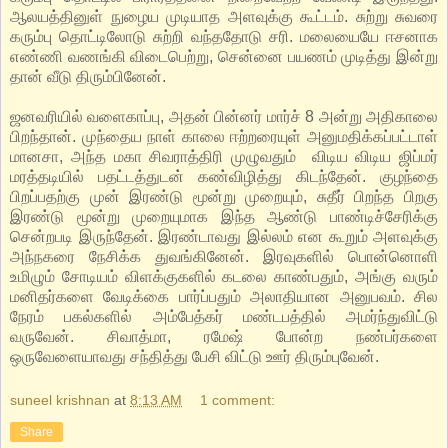
ஆலயத்தினுள் நுழைய முடியாத அளவுக்கு கூட்டம். சுற்று சுவரை
கரும்பு தொட்டிலோடு சுற்றி வந்ததோடு சரி. மலையையே ஈசனாக
எண்ணி வணங்கி விடைபெற்று, சென்னை பயணம் முடித்து இன்று
தான் வீடு திரும்பினேன்.
ஜனவரியில் வளைகாப்பு, அதன் பின்னர் மார்ச் 8 அன்று அதிகாலை
பிறந்தான். முந்தைய நாள் காலை ஈற்றரையுள் அனுமதிக்கப்பட்டாள்
மானசா, அந்த மகா சிவராத்திரி முழுவதும் விடிய விடிய ஜிப்மர்
மரத்தடியில் பதட்டத்துடன் கண்விழித்து கிடந்தேன். குழந்தை
பிறப்பதற்கு முன் இரண்டு மூன்று முறையும், சுதீர் பிறந்த பிறகு
இரண்டு மூன்று முறையுமாக இந்த ஆண்டு பாண்டிச்சேரிக்கு
சென்றபடி இருந்தேன். இரண்டாவது இல்லம் என கூறும் அளவுக்கு
அந்நகரை நேசிக்க துவங்கினேன். இரவுகளில் பொன்னொளி
உமிழும் சோடியம் விளக்குகளில் கடலை காண்பதும், அங்கு வரும்
மனிதர்களை வேடிக்கை பார்ப்பதும் அலாதியான அனுபவம். சில
நேரம் பகல்களில் அம்பேத்கர் மண்டபத்தில் அமர்ந்துவிட்டு
வருவேன். சிவாத்மா, ரமேஷ் போன்ற நண்பர்களை
ஒருவேளையாவது சந்தித்து பேசி விட்டு ஊர் திரும்புவேன்.
suneel krishnan
at
8:13 AM
1 comment:
Share