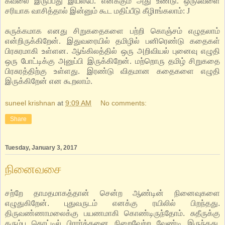
கவலை இருப்பது இயல்பே. எனக்கும் அது உண்டு. ஒருவேளை
சரியாக வாசித்தால் இன்னும் கூட மதிப்பீடு கீழிrங்கலாம்:
J
சுருக்கமாக எனது சிறுகதைகளை பற்றி கொஞ்சம் எழுதலாம்
என்றிருக்கிறேன். இதுவரையில் தமிழில் பனிரெண்டு கதைகள்
பிரசுரமாகி உள்ளன. ஆங்கிலத்தில் ஒரு அறிவியல் புனைவு எழுதி
ஒரு போட்டிக்கு அனுப்பி இருக்கிறேன். மற்றொரு தமிழ் சிறுகதை
பிரசுரத்திற்கு உள்ளது. இரண்டு விதமான கதைகளை எழுதி
இருக்கிறேன் என கூறலாம்.
suneel krishnan
at
9:09 AM
No comments:
Share
Tuesday, January 3, 2017
நினைவசை
சற்றே தாமதமாகத்தான் சென்ற ஆண்டின் நினைவுகளை
எழுதுகிறேன். புதுவருடம் எனக்கு ரயிலில் பிறந்தது.
திருவண்ணாமலைக்கு பயணமாகி கொண்டிருந்தோம். சுதீருக்கு
கரும்பு தொட்டில் பிரார்த்தனை நிறைவேற்ற வேண்டி இருந்தது.