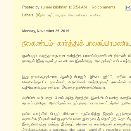
Posted by
suneel krishnan
at
5:54 AM
No comments:
Labels:
இந்திரமதம்
,
கடிதம்
,
சிவமணியன்
,
வாசிப்பு
Monday, November 25, 2019
நீலகண்டம்- கார்த்திக் பாலசுப்பிரமணி
(நண்பரும் எழுத்தாளருமான கார்த்திக் பாலசுப்பிரமணியன் நீலகண்டம் 
நாவலும் இந்த ஆண்டு வெளியாக இருக்கிறது. அவருக்கும் என் வாழ்த்த
இது நாவல்களுக்கான ஆண்டு போலும். இச்சா, ஹிப்பி, பாரிஸ், கடல
வெளிவந்துவிட்ட நாவல்கள், அறிவிக்கக் காத்திருக்கும் நாவல்கள்
வழியே சுனிலும் தன்னை இணைத்துக்கொண்டுள்ளார்.
அன்பின் வழியதைப் பேசும் அதே நேரத்தில் இலக்கியம் மனித மனதின் 
தலைப்படுகிறது. அன்பிற்கும் வெறுப்புக்குமான ஊசலாட்டத்தின் நடுவ
நவீன வாழ்வின் பெரும் சிக்கலாக உருவெடுத்து நிற்கும் குழந்த
அலைக்கழிப்புகள் என்று முக்கியமான இழையைத் தொட்டுத் தொடங்குகி
இழையிலிருந்து நகர்ந்து இன்னும் சிக்கலான களத்தினுள் நுழைகிறது. 
அத்தியாயங்கள், சாயக்காட்டாரின் மகன், முரளி மீரா தம்பதிகள் எ