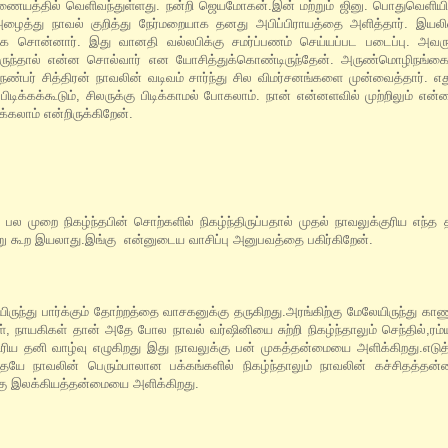
இணையத்தில் வெளிவந்துள்ளது. நன்றி ஜெயமோகன்.இன் மற்றும் ஜினு. பொதுவெளியில
 அழைத்து நாவல் குறித்து நேர்மறையாக தனது அபிப்பிராயத்தை அளித்தார். இயல
தாக சொன்னார். இது வானதி வல்லபிக்கு சமர்ப்பணம் செய்யப்பட படைப்பு. அவரு
்திருந்தால் என்ன சொல்வார் என யோசித்துக்கொண்டிருந்தேன். அருண்மொழிநங்கை
. நண்பர் சித்திரன் நாவலின் வடிவம் சார்ந்து சில விமர்சனங்களை முன்வைத்தார். எ
க்கக்கூடும், சிலருக்கு பிடிக்காமல் போகலாம். நான் என்னளவில் முற்றிலும் என
்கலாம் என்றிருக்கிறேன்.
ல முறை நிகழ்ந்தபின் சொற்களில் நிகழ்ந்திருப்பதால் முதல் நாவலுக்குரிய எந்த த
ு கூற இயலாது.இங்கு என்னுடைய வாசிப்பு அனுபவத்தை பகிர்கிறேன்.
ேயிருந்து பார்க்கும் தோற்றத்தை வாசகனுக்கு தருகிறது.அரங்கிற்கு மேலேயிருந்து கா
், நாயகிகள் தான் அதே போல நாவல் வர்ஷினியை சுற்றி நிகழ்ந்தாலும் செந்தில்,ர
 தனி வாழ்வு எழுகிறது இது நாவலுக்கு பன் முகத்தன்மையை அளிக்கிறது.எடுத்
யே நாவலின் பெரும்பாலான பக்கங்களில் நிகழ்ந்தாலும் நாவலின் கச்சிதத்தன்மை
கு இலக்கியத்தன்மையை அளிக்கிறது.