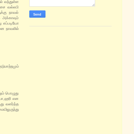
் வந்துள்ள
ிசை வல்லபி
க்கு நாவல்
 அக்காவும்
து எப்படியோ
்னை நாவலில்
டுமாற்றமும்
ணும் பொழுது
ம்யா,ஹரி என
து வளர்த்த
யிலுருந்து