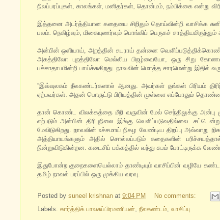
நிலப்பரப்புகள், காலங்கள், மனிதர்கள், தொன்மம், நம்பிக்கை என்று விர
இத்தனை அடர்த்தியான கதையை சிறிதும் தொய்வின்றி வாசிக்க சுனி
பலம். நெகிழ்வும், மிகையுணர்வும் பொங்கிப் பெருகச் சாத்தியமிருந்தும
அன்பின் ஒளியாய், அறத்தின் சுடராய் தன்னை வெளிப்படுத்திக்கொண்டிர
அகத்திலோ புறத்திலோ மெல்லிய பிறழ்வையோ, ஒரு சிறு கோணல
பச்சாதாபமின்றி பாய்ச்சுகிறது. நாவலின் மொத்த சாரமென்று இதில் வர
“இவ்வுலகம் நீலகண்டர்களால் ஆனது. அவர்கள் தங்கள் பிரியம் திர
ஏற்பவர்கள். அதன் பொருட்டு பிரியத்தின் முள்ளை எப்போதும் தொண்ட
தான் கொண்ட விலக்கத்தை மீறி வருவின் மேல் செந்திலுக்கு அன்பு ம
எற்படும் அன்பின் திரிபுநிலை இங்கு வெளிப்படுவதில்லை. சட்டென்
மேலிடுகிறது. நாவலின் உச்சமாய் நிகழ வேண்டிய திறப்பு அவ்வாறு 
அத்தியாயங்களும் அதில் சொல்லப்படும் கதைகளின் பரிச்சயத்த
நின்றுவிடுகின்றன. கடைசிப் பக்கத்தில் வந்து சுபம் போட்டிருக்க வே
இதுபோன்ற குறைகளையெல்லாம் தாண்டியும் வாசிப்பின் வழியே கண்
தமிழ் நாவல் பரப்பில் ஒரு முக்கிய வரவு.
Posted by
suneel krishnan
at
9:04 PM
No comments:
Labels:
கார்த்திக் பாலசுப்பிரமணியன்
,
நீலகண்டம்
,
வாசிப்பு