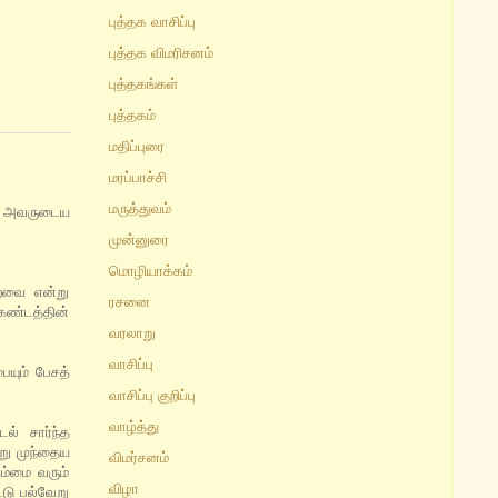
புத்தக வாசிப்பு
புத்தக விமரிசனம்
புத்தகங்கள்
புத்தகம்
மதிப்புரை
மரப்பாச்சி
மருத்துவம்
க். அவருடைய
முன்னுரை
மொழியாக்கம்
்றவை என்று
ரசனை
கண்டத்தின்
வரலாறு
வாசிப்பு
ையும் பேசத்
வாசிப்பு குறிப்பு
வாழ்த்து
ல் சார்ந்த
று முந்தைய
விமர்சனம்
கம்மை வரும்
விழா
டு பல்வேறு