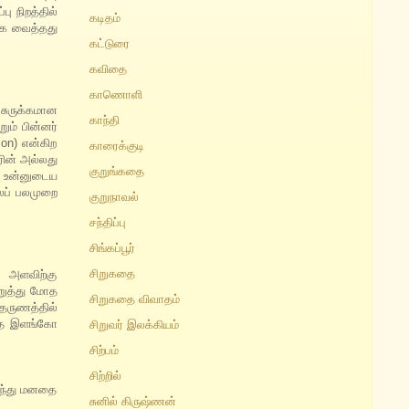
ு நிறத்தில்
கடிதம்
்க வைத்தது
கட்டுரை
கவிதை
காணொளி
 சுருக்கமான
காந்தி
ம் பின்னர்
ion) என்கிற
காரைக்குடி
ின் அல்லது
குறுங்கதை
ி உன்னுடைய
லப் பலமுறை
குறுநாவல்
சந்திப்பு
சிங்கப்பூர்
சிறுகதை
 அளவிற்கு
மறுத்து மோத
சிறுகதை விவாதம்
தருணத்தில்
்தை இளங்கோ
சிறுவர் இலக்கியம்
சிற்பம்
சிற்றில்
்ந்து மனதை
சுனில் கிருஷ்ணன்