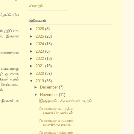
விவாதம்
 ஆகப்பெரிய
இடுகைகள்
►
2026
(8)
் குறிப்பாக
கை, இருளை
►
2025
(23)
►
2024
(16)
►
2023
(8)
 விளைவுகளை
►
2022
(19)
►
2021
(16)
ரம்யாவுக்கு
►
2020
(87)
ும் தயக்கம்
ியன் வரும்
▼
2019
(35)
 செய்யாமல்
►
December
(7)
ம்.
▼
November
(11)
 நீலகண்டம்
இந்திரமதம் - சிவமணியன் கடிதம்
நீலகண்டம்- கார்த்திக்
பாலசுப்பிரமணியன்
நீலகண்டம்- சரவணன்
மாணிக்கவாசகம்
நீலகண்டம் - ஜினுராஜ்