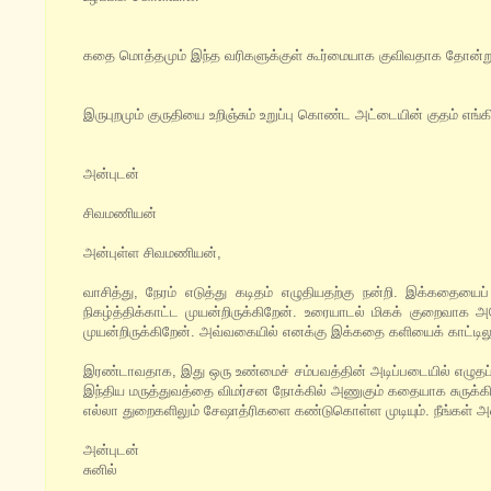
கதை மொத்தமும் இந்த வரிகளுக்குள் கூர்மையாக குவிவதாக தோன்ற
இருபுறமும் குருதியை உறிஞ்சும் உறுப்பு கொண்ட அட்டையின் குதம் எங்க
அன்புடன்
சிவமணியன்
அன்புள்ள சிவமணியன்,
வாசித்து, நேரம் எடுத்து கடிதம் எழுதியதற்கு நன்றி. இக்கதைய
நிகழ்த்திக்காட்ட முயன்றிருக்கிறேன். உரையாடல் மிகக் குறைவாக
முயன்றிருக்கிறேன். அவ்வகையில் எனக்கு இக்கதை களியைக் காட்டில
இரண்டாவதாக, இது ஒரு உண்மைச் சம்பவத்தின் அடிப்படையில் எழுதப்ப
இந்திய மருத்துவத்தை விமர்சன நோக்கில் அணுகும் கதையாக சுருக்க
எல்லா துறைகளிலும் சேஷாத்ரிகளை கண்டுகொள்ள முடியும். நீங்கள் அ
அன்புடன்
சுனில்