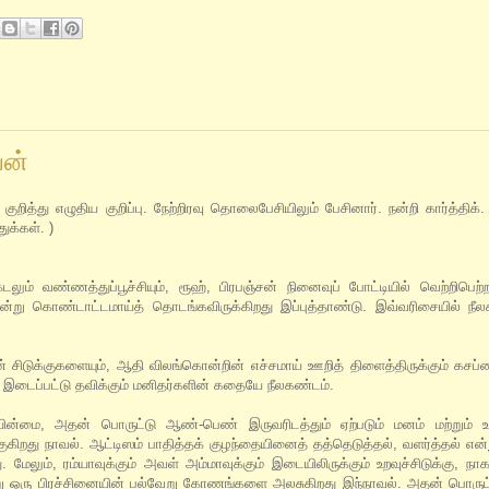
யன்
குறித்து எழுதிய குறிப்பு. நேற்றிரவு தொலைபேசியிலும் பேசினார். நன்றி கார்த்தி
ுக்கள். )
ும் வண்ணத்துப்பூச்சியும், ரூஹ், பிரபஞ்சன் நினைவுப் போட்டியில் வெற்றிபெற
 என்று கொண்டாட்டமாய்த் தொடங்கவிருக்கிறது இப்புத்தாண்டு. இவ்வரிசையில் நீல
சிடுக்குகளையும், ஆதி விலங்கொன்றின் எச்சமாய் ஊறித் திளைத்திருக்கும் கசப்ப
ே இடைப்பட்டு தவிக்கும் மனிதர்களின் கதையே நீலகண்டம்.
ையின்மை, அதன் பொருட்டு ஆண்-பெண் இருவரிடத்தும் ஏற்படும் மனம் மற்றும் உட
றது நாவல். ஆட்டிஸம் பாதித்தக் குழந்தையினைத் தத்தெடுத்தல், வளர்த்தல் என்
மேலும், ரம்யாவுக்கும் அவள் அம்மாவுக்கும் இடையிலிருக்கும் உறவுச்சிடுக்கு, நா
ன்று ஒரு பிரச்சினையின் பல்வேறு கோணங்களை அலசுகிறது இந்நாவல். அதன் பொருட்