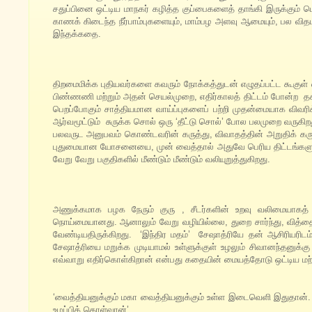
சதுப்பினை ஒட்டிய மாநகர் கழித்த குப்பைகளைத் தாங்கி இருக்கும் பெரு
காணக் கிடைந்த நீர்பாம்புகளையும், மாம்பழ அளவு ஆமையும், பல வ
இந்தக்கதை.
திறமைமிக்க புதியவர்களை கவரும் நோக்கத்துடன் எழுதப்பட்ட கூகுள் 
பிண்ணணி மற்றும் அதன் செயல்முறை, எதிர்காலத் திட்டம் போன்ற த
பெறப்போகும் சாத்தியமான வாய்ப்புகளைப் பற்றி முதன்மையாக விவரிக்க
ஆர்வமூட்டும் சுருக்க சொல் ஒரு ‘தீட்டு சொல்’ போல பலமுறை வர
பலவருட அனுபவம் கொண்டவரின் கருத்து, விவாதத்தின் அறுதிக் க
புதுமையான யோசனையை, முன் வைத்தால் அதுவே பெரிய திட்டங்களு
வேறு வேறு பகுதிகளில் மீண்டும் மீண்டும் வலியுறுத்துகிறது.
அணுக்கமாக பழக நேரும் குரு , சீடர்களின் உறவு வலிமையாகத
நொய்மையானது. ஆனாலும் வேறு வழியில்லை, துறை சார்ந்து, வித்தை 
வேண்டியதிருக்கிறது. ‘இந்திர மதம்’ சேஷாத்ரியே தன் ஆசிரியரிடம
சேஷாத்ரியை மறுக்க முடியாமல் உள்ளுக்குள் உழலும் சிவானந்தனு
எவ்வாறு எதிர்கொள்கிறான் என்பது கதையின் மையத்தோடு ஒட்டிய மற
‘வைத்தியனுக்கும் மகா வைத்தியனுக்கும் உள்ள இடைவெளி இதுதான்
உழப்பிக் கொள்வான்’