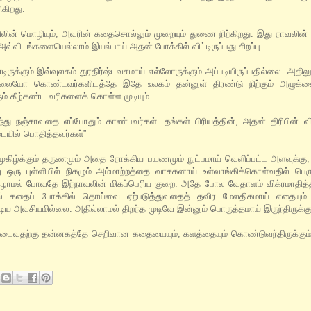
ிகிறது.
லின் மொழியும், அவரின் கதைசொல்லும் முறையும் துணை நிற்கிறது. இது நாவலின்
் அவ்விடங்களையெல்லாம் இயல்பாய் அதன் போக்கில் விட்டிருப்பது சிறப்பு.
ுக்கும் இவ்வுலகம் துரதிர்ஷ்டவசமாய் எல்லோருக்கும் அப்படியிருப்பதில்லை. அதிலும
ையோ கொண்டவர்களிடத்தே இதே உலகம் தன்னுள் திரண்டு நிற்கும் அழுக்
ும் கீழ்கண்ட வரிகளைக் கொள்ள முடியும்.
ிந்து நஞ்சாவதை எப்போதும் காண்பவர்கள். தங்கள் பிரியத்தின், அதன் திரிபின்
ையில் பொதித்தவர்கள்”
ுகிழ்க்கும் தருணமும் அதை நோக்கிய பயணமும் நுட்பமாய் வெளிப்பட்ட அளவுக்கு, 
று ஒரு புள்ளியில் நிகழும் அம்மாற்றத்தை வாசகனாய் உள்வாங்கிக்கொள்வதில் பெர
நிகழாமல் போவதே இந்நாவலின் மிகப்பெரிய குறை. அதே போல வேதாளம் விக்ரமாதித்த
ால் கதைப் போக்கில் தொய்வை ஏற்படுத்துவதைத் தவிர மேலதிகமாய் எதையும்
ண்டிய அவசியமில்லை. அதில்லாமல் திறந்த முடிவே இன்னும் பொருத்தமாய் இருந்திருக்கு
டடைவதற்கு தன்னகத்தே செறிவான கதையையும், களத்தையும் கொண்டுவந்திருக்கும்