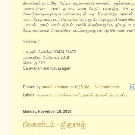
விதைக்கும் நூல் இது. ஆட்டிஸ குழந்தையின் கதையில், குழந்தைகள
மணவாழ்க்கை, காலம் தாண்டி கரை சேரும். புயலடித்த பின் தான்
கிளைக்கதைகளுக்கு மையக்கதையுடன் தொடர்பிருக்கிறது. சாகரின் பிறப
மனம் அற்புதமாகப் படம் பிடிக்கப்பட்டுள்ளது. சோப்புக்குமுழி போல் சிக்க
பாலால், தாயும் மனம் திரியும். சுனில் கிருஷ்ணனுக்கு ஐம்பது வயத
போன்றவர்களால் அடுத்தடுத்த கட்டங்களுக்கு நகர்ந்து கொண்டு தான் 
பிரதிக்கு :
யாவரும் பப்ளிசர்ஸ் 90424 61472
முதல்பதிப்பு அக்டோபர் 2019
விலை ரூ 270.
Saravanan manicavasagam
Posted by
suneel krishnan
at
6:25 AM
No comments:
Labels:
சரவணன் மாணிக்கவாசகம்
,
நாவல்
,
நீலகண்டம்
,
வாசிப்பு
Monday, November 18, 2019
நீலகண்டம் - ஜினுராஜ்