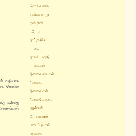
சொல்வனம்
தன்வரலாறு
தமிழினி
நரோபா
நாட்குறிப்பு
நாவல்
நாவல் பகுதி
நாவல்கள்
நினைவலைகள்
கள் வழியாக
நினைவு
தையை சொல்ல
நினைவுகள்
நினைவோடை
த்தை அல்லது
நூல்கள்
டுகொண்டால்
நேர்காணல்
படைப்புலகம்
பதாகை