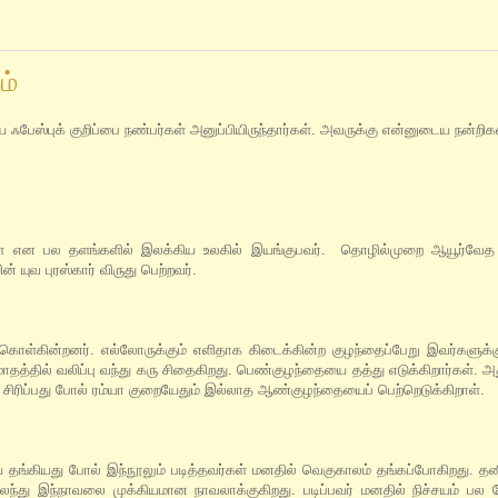
ம்
ஃபேஸ்புக் குறிப்பை நண்பர்கள் அனுப்பியிருந்தார்கள். அவருக்கு என்னுடைய நன்றிக
ுகள் என பல தளங்களில் இலக்கிய உலகில் இயங்குபவர். தொழில்முறை ஆயூர்வேத ம
 யுவ புரஸ்கார் விருது பெற்றவர்.
்து கொள்கின்றனர். எல்லோருக்கும் எளிதாக கிடைக்கின்ற குழந்தைப்பேறு இவர்களுக
மாதத்தில் வலிப்பு வந்து கரு சிதைகிறது. பெண்குழந்தையை தத்து எடுக்கிறார்கள். அ
தி சிரிப்பது போல் ரம்யா குறையேதும் இல்லாத ஆண்குழந்தையைப் பெற்றெடுக்கிறாள்.
தங்கியது போல் இந்நூலும் படித்தவர்கள் மனதில் வெகுகாலம் தங்கப்போகிறது. த
ந்து இந்நாவலை முக்கியமான நாவலாக்குகிறது. படிப்பவர் மனதில் நிச்சயம் பல