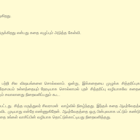
ுகிறது.
ிருக்கிறது என்பது கதை எழுப்பும் அடுத்த கேள்வி.
ைப் பற்றி சில விஷயங்களை சொல்லலாம். ஒன்று, இக்கதையை முழுக்க சித்தரிப்பு
 அதேசமயம் உள்ளத்தையும் நேரடியாக சொல்லாமல் புறச் சித்தரிப்பு வழியாகவே க
ும் சவாலானது நிறைவளிப்பதும் கூட.
ட்டது. சித்த மருத்துவர் சிவராமன் வாழ்வில் நிகழ்ந்தது. இந்தக் கதை ஆயுர்வேத
ிவிட முடியாது என்றே எண்ணுகிறேன். ஆயுர்வேதத்தை ஒரு பின்புலமாக மட்டும் கண்
தை உங்கள் வாசிப்பின் வழியாக தொட்டுக்காட்டியது நிறைவளித்தது.