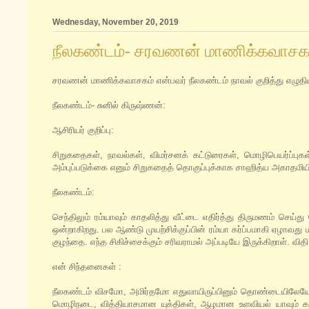
Wednesday, November 20, 2019
நீலகண்டம்- சரவணன் மாணிக்கவாசக
சரவணன் மாணிக்கவாசகம் என்பவர் நீலகண்டம் நாவல் குறித்து எழுதிய 
நீலகண்டம்- சுனில் கிருஷ்ணன்:
ஆசிரியர் குறிப்பு:
சிறுகதைகள், நாவல்கள், விமர்சனக் கட்டுரைகள், மொழிபெயர்ப்ப
அம்புப்படுக்கை எனும் சிறுகதைத் தொகுப்புக்காக சாஹித்ய அகாதமியின்
நீலகண்டம்:
செந்திலும் ரம்யாவும் காதலித்து வீட்டை எதிர்த்து திருமணம் செய
ஒன்றாகிறது. பல ஆண்டு முயற்சிக்குப்பின் ரம்யா கர்ப்பமாகி ஏழாவது 
குழந்தை. எந்த சிகிச்சைக்கும் சரிவராமல் அப்படியே இருக்கிறாள். வி
என் சிந்தனைகள் :
நீலகண்டம் விசமோ, அமிர்தமோ எதுவாயிருப்பினும் தொண்டையிலேயே 
மொழிநடை, வித்தியாசமான யுக்திகள், ஆழமான உளவியல் யாவும் கல