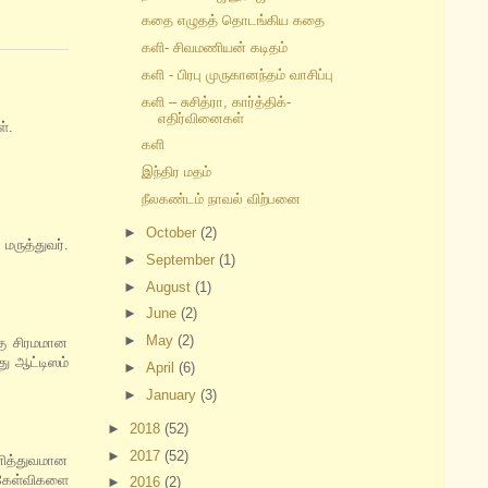
கதை எழுதத் தொடங்கிய கதை
களி- சிவமணியன் கடிதம்
களி - பிரபு முருகானந்தம் வாசிப்பு
களி – சுசித்ரா, கார்த்திக்-
எதிர்வினைகள்
ள்.
களி
இந்திர மதம்
நீலகண்டம் நாவல் விற்பனை
►
October
(2)
ருத்துவர்.
►
September
(1)
►
August
(1)
►
June
(2)
►
May
(2)
்கு சிரமமான
து ஆட்டிஸம்
►
April
(6)
►
January
(3)
►
2018
(52)
►
2017
(52)
னித்துவமான
 கேள்விகளை
►
2016
(2)