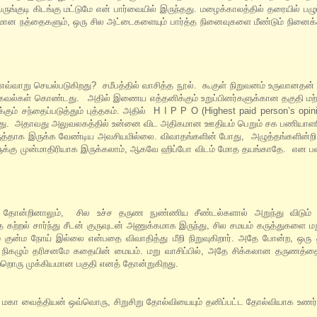
ங்குடி கிடங்கு மட்டுமே என் பார்வையில் இருந்தது. மழைக்காலத்தில் தரையில் பழுப்ப
ிதமான நத்தைகளும், ஒரு சில அட்டைகளையும் பார்த்த நினைவுகளை மீண்டும் நினைக
எவ்வாறு செயல்படுகிறது? சமீபத்தில் வாசித்த நூல். கூகுள் நிறுவனம் உருவானதன்
கவல்கள் கொண்டது. அதில் இணைய எத்தனிக்கும் உறுப்பினர்களுக்கான தகுதி மற்று
ும் சந்தைப்படுத்தும் புத்தகம். அதில் H I P P O (Highest paid person’s opin
ுகிறது. அதாவது அலுவலகத்தில் உன்னை விட அதிகமான ஊதியம் பெறும் சக பணியாளர
ருத்தாக இருக்க வேண்டிய அவசியமில்லை. விவாதங்களின் போது, அழுத்தங்களின்ற
க்கு முன்மாதிரியாக இருக்கலாம், ஆகவே ஹிப்போ விடம் மோத தயங்காதே. என ப
் தோன்றினாலும், சில உச்ச தருண நுண்ணிய சீண்டல்களால் அறுந்து விடும்
கற்றல் சார்ந்து சீடன் குருவுடன் அணுக்கமாக இருந்து, சில சமயம் கருத்துகளை 
் குன்ம நோய் இல்லை என்பதை விவாதித்து மீறி நிறுவுகிறார். அதே போன்ற, ஒரு 
க்கு நிகழும் தரிசனமே கதையின் மையம். மறு வாசிப்பில், அதே சிக்கலான தருணத
்றொரு முக்கியமான பகுதி எனத் தோன்றுகிறது.
. மகா வைத்தியன் ஒவ்வொரு, சிறுசிறு தோல்வியையும் தனிப்பட்ட தோல்வியாக உணர