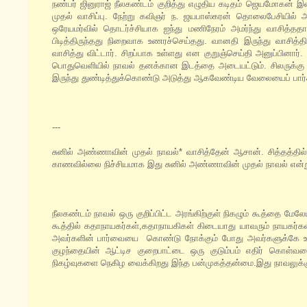
நண்பர் ஜினுராஜ் நீலகண்டம் குறித்து எழுதிய கடிதம் ஜெயமோகன் 
முதல் வாசிப்பு. நேற்று கவிஞர் ந. ஜயபாஸ்கரன் தொலைபேசியில்
ஒரேயமர்வில் தொடர்ச்சியாக ஐந்து மணிநேரம் அமர்ந்து வாசித்த
பிடித்திருந்தது நிறைவாக உணரச்செய்தது. வானதி இருந்து வாசித
வாசித்து விட்டார். சிறப்பாக உள்ளது என குறுஞ்செய்தி அனுப்பினார்
பொதுவெளியில் நாவல் தனக்கான இடத்தை அடையட்டும். சிலருக்கு பிடி
இருந்து துண்டித்துக்கொண்டு அடுத்து ஆகவேண்டிய வேலையைப் பார்க
---
சுனில் அண்ணாவின் முதல் நாவல்* வாசித்தேன் ஆசான். சித்தத்தில் ப
காணவில்லை நிச்சியமாக இது சுனில் அண்ணாவின் முதல் நாவல் என்ற
நீலகண்டம் நாவல் ஒரு குறிப்பிட்ட அரங்கிற்குள் நிகழும் கூத்தை மேல
கூத்தில் கதாநாயகர்கள்,கதாநாயகிகள் கிடையாது யாவரும் நாயகர்கள
அவர்களின் பார்வையை கொண்டு நோக்கும் போது அவர்களுக்கே உரிய
குழந்தையின் ஆட்டிச குறைபாட்டை ஒரு குடும்பம் எதிர் கொள்வதை
நிகழ்வுகளை நெகிழ வைக்கிறது இந்த பன்முகத்தன்மை.இது நாவலுக்