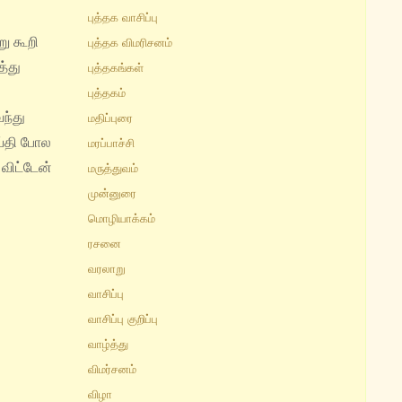
புத்தக வாசிப்பு
ு கூறி
புத்தக விமரிசனம்
த்து
புத்தகங்கள்
புத்தகம்
ந்து
மதிப்புரை
ய்தி போல
மரப்பாச்சி
 விட்டேன்
மருத்துவம்
முன்னுரை
மொழியாக்கம்
ரசனை
வரலாறு
வாசிப்பு
வாசிப்பு குறிப்பு
வாழ்த்து
விமர்சனம்
விழா