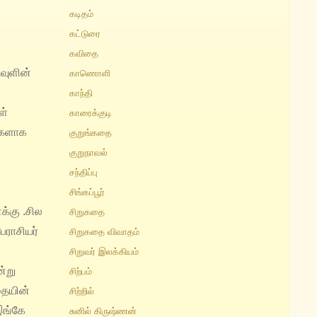
கடிதம்
கட்டுரை
கவிதை
டவுளின்
காணொளி
காந்தி
ள்
காரைக்குடி
ிகளாக
குறுங்கதை
குறுநாவல்
சந்திப்பு
சிங்கப்பூர்
க்கு .சில
சிறுகதை
ேராசியர்
சிறுகதை விவாதம்
சிறுவர் இலக்கியம்
்று
சிற்பம்
ையின்
சிற்றில்
இங்கே
சுனில் கிருஷ்ணன்