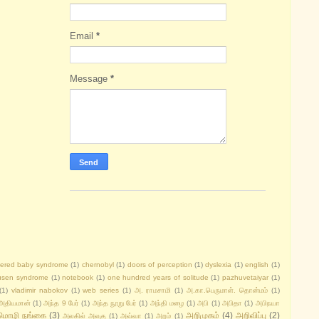
Email
*
Message
*
tered baby syndrome
(1)
chernobyl
(1)
doors of perception
(1)
dyslexia
(1)
english
(1)
sen syndrome
(1)
notebook
(1)
one hundred years of solitude
(1)
pazhuvetaiyar
(1)
(1)
vladimir nabokov
(1)
web series
(1)
அ. ராமசாமி
(1)
அ.கா.பெருமாள். தொன்மம்
(1)
அதியமான்
(1)
அந்த 9 பேர்
(1)
அந்த நூறு பேர்
(1)
அந்தி மழை
(1)
அபி
(1)
அபிதா
(1)
அபிநயா
மொழி நங்கை
(3)
அறிமுகம்
(4)
அறிவிப்பு
(2)
அலகில் அலகு
(1)
அவ்வா
(1)
அறம்
(1)