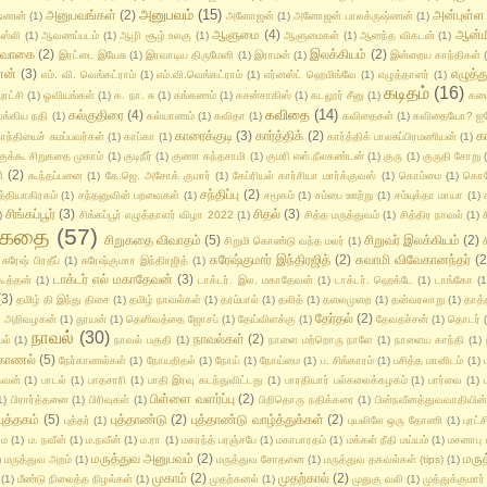
அனுபவம்
(15)
அனுபவங்கள்
(2)
அன்புள்ள ப
ஷ்ணன்
(1)
அனோஜன்
(1)
அனோஜன் பாலக்ருஷ்ணன்
(1)
ஆளுமை
(4)
ஆன்ம
ஸ்லி
(1)
ஆவணப்படம்
(1)
ஆழி சூழ் உலகு
(1)
ஆளுமைகள்
(1)
ஆனந்த விகடன்
(1)
்வாகை
(2)
இலக்கியம்
(2)
இரட்டை இயேசு
(1)
இரவாடிய திருமேனி
(1)
இராமன்
(1)
இன்றைய காந்திகள்
ணன்
(3)
எழுத்த
எம். வி. வெங்கட்ராம்
(1)
எம்.வி.வெங்கட்ராம்
(1)
எர்னஸ்ட் ஹெமிங்வே
(1)
எழுத்தாளர்
(1)
கடிதம்
(16)
ரட்சி
(1)
ஓவியங்கள்
(1)
க. நா. சு
(1)
கங்கணம்
(1)
கசன்சாகிஸ்
(1)
கடலூர் சீனு
(1)
கடை
கவிதை
(14)
கல்குதிரை
(4)
ங்கிய நதி
(1)
கல்யாணம்
(1)
கவிதா
(1)
கவிதைகள்
(1)
கவிதையோ? ஐ
காரைக்குடி
(3)
கார்த்திக்
(2)
க
ாந்தியைச் சுமப்பவர்கள்
(1)
காப்கா
(1)
கார்த்திக் பாலசுப்பிரமணியன்
(1)
குக்கூ சிறுகதை முகாம்
(1)
குடிநீர்
(1)
குணா கந்தசாமி
(1)
குமரி எஸ்.நீலகண்டன்
(1)
குரு
(1)
குருதி சோறு
ு
(2)
கூந்தப்பனை
(1)
கே.ஜெ. அசோக் குமார்
(1)
கேப்ரியல் கார்சியா மார்க்குவஸ்
(1)
கொம்மை
(1)
கொ
சந்திப்பு
(2)
த்தியாகிரகம்
(1)
சந்தனுவின் பறவைகள்
(1)
சமூகம்
(1)
சம்பை ஊற்று
(1)
சம்யுக்தா மாயா
(1)
சிங்கப்பூர்
(3)
சிதல்
(3)
)
சிங்கப்பூர் எழுத்தாளர் விழா 2022
(1)
சித்த மருத்துவம்
(1)
சித்திர நாவல்
(1)
ுகதை
(57)
சிறுகதை விவாதம்
(5)
சிறுவர் இலக்கியம்
(2)
சிறுமி கொண்டு வந்த மலர்
(1)
ச
சுரேஷ்குமார் இந்திரஜித்
(2)
சுவாமி விவேகானந்தர்
(2
சுரேஷ் பிரதீப்
(1)
சுரேஷ்குமார இந்திரஜித்
(1)
டாக்டர் எல் மகாதேவன்
(3)
ூத்தன்
(1)
டாக்டர். இல. மகாதேவன்
(1)
டாக்டர். ஹெக்டே
(1)
டாங்கோ
(1
(3)
தமிழ் தி இந்து திசை
(1)
தமிழ் நாவல்கள்
(1)
தரம்பால்
(1)
தலித்
(1)
தலைமுறை
(1)
தன்வரலாறு
(1)
தாத்
தேர்தல்
(2)
ை அறிவழகன்
(1)
தூயன்
(1)
தெளிவத்தை ஜோசப்
(1)
தேய்விளக்கு
(1)
தேவதச்சன்
(1)
தொடர்
நாவல்
(30)
நாவல்கள்
(2)
யல்
(1)
நாவல் பகுதி
(1)
நாளை மற்றொரு நாளே
(1)
நாளைய காந்தி
(1)
்காணல்
(5)
நேர்காணல்கள்
(1)
நோயறிதல்
(1)
நோய்
(1)
நோய்மை
(1)
ப. சிங்காரம்
(1)
பசித்த மானிடம்
(1)
கவன்
(1)
பாடல்
(1)
பாதசாரி
(1)
பாதி இரவு கடந்துவிட்டது
(1)
பாரதியார் பல்கலைக்கழகம்
(1)
பார்வை
(1)
பிள்ளை வளர்ப்பு
(2)
1)
பிரார்த்தனை
(1)
பிரிவுகள்
(1)
பிறிதொரு நதிக்கரை
(1)
பின்நவீனத்துவவாதியி
புத்தகம்
(5)
புத்தாண்டு
(2)
புத்தாண்டு வாழ்த்துக்கள்
(2)
புத்தர்
(1)
புயலிலே ஒரு தோணி
(1)
புரட்ச
ம
(1)
ம. நவீன்
(1)
ம.நவீன்
(1)
ம.ரா
(1)
மகரந்த் பரஞ்சபே
(1)
மகாபாரதம்
(1)
மக்கள் நீதி மய்யம்
(1)
மசனாபு
மருத்துவ அனுபவம்
(2)
மருத
)
மருத்துவ அறம்
(1)
மருத்துவ சோதனை
(1)
மருத்துவ தகவல்கள் (tips)
(1)
முகாம்
(2)
முதற்கால்
(2)
(1)
மீண்டு நிலைத்த நிழல்கள்
(1)
முதற்கனல்
(1)
முதுகு வலி
(1)
முத்துக்குமார்