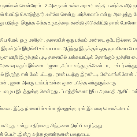
 நாங்கள் சென்றோம் , 2 அறைகள் உள்ள சராசரி மத்திய வர்க்க வீடு த
ஸ் போட்டு கொடுத்தார் .உள்ளே சென்று பார்க்கலாம் என்று அழைத்து 
்ந்து படுத்து இருந்த அந்த உருவத்தை கண்டு திடுக்கிட்டு தான் போனோம
்த்திய போல் ஒரு மனிதர் , தலையில் ஒரு பக்கம் மண்டை ஓடே இல்லை வ
 இரண்டும் இடுங்கி உள்வயமாக ஆழ்ந்து இருக்கும் ஒரு ஞானியை போல
 ஆன மாறி இருக்கும் முடி தலையில் ,பக்கவாட்டில் தொங்கும் மூத்திர பை
அசைவு ஏதும் இல்லை , "ஜனா ,அப்பா வந்துருக்கேன் டா, டாக்டர்
வந்து
இருந்த என் மேல் பட்டது , நான் பயந்து இரண்டடி பின்வாங்கினேன் .
ன் , ஜனா அவரு டாக்டர் உன்ன குண படுத்த
வந்துருக்காரு
 பழைய இடத்துக்கு சென்றது . "பாத்தீங்களா இப்ப அமைதி ஆகிட்டான்
ல்லை .
இந்த நிலையில் உள்ள ஜீவனுக்கு ஏன் இவளவு
மெனக்கெடல்
ிறது என்று எதிர்மறை சிந்தனை நிரம்பி வழிந்தது .
ின் பெயர் .இன்று அந்த ஜனார்தனன் பலருடைய