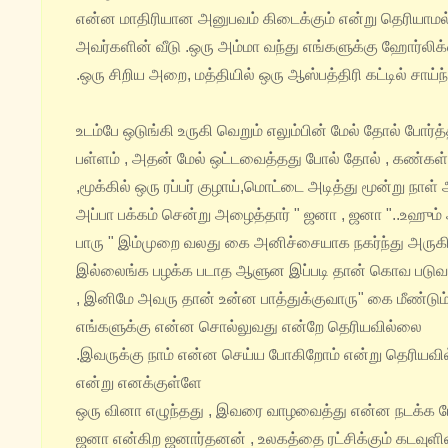
என்ன
மாதிரியான அனுபவம் கிடைக்கும் என்று தெரியாமல்
அவர்களின் வீடு .ஒரு அம்மா வந்து எங்களுக்கு ஹோர்லிக்
.ஒரு சிறிய அறை, மத்தியில் ஒரு ஆஸ்பத்திரி கட்டில் சாய
உடம்பே ஒடுங்கி உருகி வெறும் எலும்பின் மேல் தோல் போர
பள்ளம் , அதன் மேல் ஒட்டவைத்தது போல் தோல் , கண்கள்
,மூக்கில் ஒரு ரப்பர் குழாய்,மொட்டை அடித்து மூன்று நாள்
அப்பா பக்கம் சென்று அழைத்தார் " ஜனா , ஜனா "..உஹும் 
பாரு " இம்முறை வலது கை அனிச்சையாக நகர்ந்து அருகில் 
இல்லைங்க பழக்க படாத ஆளுன இப்படி தான் கொவ படுவா
, இனிமே அவரு தான் உன்ன பாத்துக்குவாரு" கை மீண்டும்
எங்களுக்கு என்ன சொல்லுவது என்றே
தெரியவில்லை
.இவருக்கு நாம் என்ன செய்ய போகிறோம் என்று தெரியவி
என்று
எனக்குள்ளே
ஒரு வினா எழுந்தது , இவரை வாழவைத்து என்ன நடக்க போக
ஜனா என்கிற ஜனார்தனன் , உலகத்தை ரட்சிக்கும் கடவுள