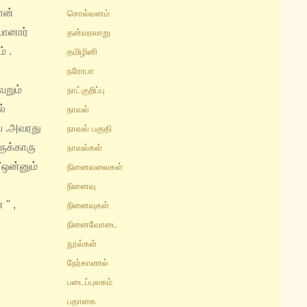
ான்
சொல்வனம்
போனார்
தன்வரலாறு
் .
தமிழினி
நரோபா
ெறும்
நாட்குறிப்பு
்
நாவல்
 .
அவரது
நாவல் பகுதி
ருக்காரு
நாவல்கள்
"ஒன்னும்
நினைவலைகள்
நினைவு
 " ,
நினைவுகள்
நினைவோடை
நூல்கள்
நேர்காணல்
படைப்புலகம்
பதாகை