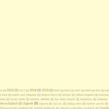
2016
(2)
2018
(3)
2019
(2)
13
(1)
2017
(1)
2020
(1)
2022
(1)
2023
(1)
2666
(1)
934
(1)
bat
ok back
(1)
master and margarita
(1)
medical ethics
(1)
memoirs
(1)
mikhail bulgakov
(1)
munchau
tives
(1)
social media
(1)
stephen wiltshire
(1)
the stolen bicycle
(1)
translation
(1)
tuskeege
அஞ்சலி
(6)
சோகமித்திரன்
(2)
அஞ்சலை
(1)
அடிப்படை
(1)
அடுத்து என்ன
(1)
அண்ணா ஹசாரே
(1)
அருண்
சின்மைவாதி
(1)
அரவிந்தன்
(1)
அரவிந்த் கேஜ்ரிவால்
(1)
அரிமளம் ராமகிருஷ்ண வைத்தியர்
(1)