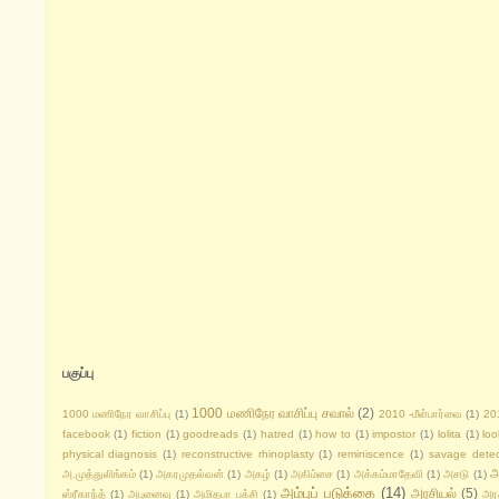
பகுப்பு
1000 மணிநேர வாசிப்பு சவால்
(2)
1000 மணிநேர வாசிப்பு
(1)
2010 -மீள்பார்வை
(1)
20
facebook
(1)
fiction
(1)
goodreads
(1)
hatred
(1)
how to
(1)
impostor
(1)
lolita
(1)
lo
physical diagnosis
(1)
reconstructive rhinoplasty
(1)
reminiscence
(1)
savage detec
அ
அ.முத்துலிங்கம்
(1)
அகரமுதல்வன்
(1)
அகழ்
(1)
அகிம்சை
(1)
அக்கம்மாதேவி
(1)
அசடு
(1)
அம்புப் படுக்கை
(14)
அரசியல்
(5)
ஸ்ரீகாந்த்
(1)
அபுனைவு
(1)
அமிதபா பக்சி
(1)
அர