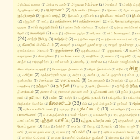
அறுவை சிகிச்சை
(2)
அறிவியல் புனைவு
(1)
அறிவு vs மனம்
(1)
அனங்கன்
(1)
அனீஷ் கிரு
ஆரோகணம்
(2)
ஆயுர்வேதம் FAQ
(1)
ஆரோக்கிய நிகேதனம்
(1)
ஆல்ஃபா
(1)
ஆல்டஸ் ஹக்
இந்திரமதம்
(2)
இமாம் பசந்த்
(2)
இயலிசை வல்லபி
(2)
இயல
இமையம்
(1)
இம்பால்
(1)
(2)
எதிர்வினை
(4)
எதிர்வினைகள்
(2)
எம். கோபாலகிருஷ்
உஜ்ஜயினி
(1)
ஊட்டி
(1)
ஏன் எழுதுகிறேன்
(2)
ஏற்புரை
(1)
ஒல்கா பெரோவ்ஸ்கயா
(1)
ஒற்றன்
(1)
ஒற்றை வைக்கோல் பு
கமலதேவி
(2)
தேவி
(1)
கமல்
(1)
கரிச்சான் குஞ்சு
(1)
கரோனா
(1)
கர்ட் வோன்னுகாட்
(1)
கல
(24)
காந்தி இன்று
(3)
காந்தியர்
(2)
காந்தியின் மதம்
(1)
காந்தியைச் சுமப்பவர்கள்
(1)
க
கிளாரிஸ் லிஸ்பெக்டர்
(2)
(1)
கிஷோர்
(1)
கீரனுாா் ஜாகிர்ராஜா
(1)
கீரனூர் ஜாகிர்ராஜா
(1)
குறுங்கதை
(9)
குறுநாவல்
(3)
கூண்ட
குளத்தங்கரை அரசமரம்
(1)
குறுங்கதைகள்
(1)
கழுதைகள்
(1)
கௌதமேலா
(1)
ஙப் போல் வளை
(1)
சக்திவேல்
(1)
சக்யை
(1)
சதுரகிரி
(1)
ச
சாஞ்சி
(1)
சாந்தமூர்த்தி
(1)
சார்வாகன்
(1)
சிகண்டி
(1)
சிகிச்சை
(1)
சிக்கவீர ராஜேந்திரன்
(1
சிற
சிவா கிருஷ்ணமூர்த்தி
(1)
சிவானந்தம் நீலகண்டன்
(1)
சிறார் இலக்கியம்
(1)
சிறில்
(1)
சுசித்ரா
(2)
(1)
சுதந்திரத்தின் நிறம்
(1)
சுபத்ரா
(1)
சுபஸ்ரீ
(1)
சுபிட்ச முருகன்
(1)
சும்மா
(1)
சொல்வனம்
(8)
சென்னை
(2)
நுண்ணறிவு
(1)
சோலைவனம்
(1)
சௌந்தர்
(1)
ஞானக்க
தமிழினி
(7)
தத்துவம்
(4)
தமிழ் தி இந்து
யாத்திரை
(1)
தமிழ்
(1)
தமிழ் இலக்கியம்
(1)
திரைப்படம்
(2)
தீபாவளி மலர்
(2)
தினகரன்
(1)
தினகரன் தீபாவளி மலர்
(1)
தும்பி
(1)
துர
நரோபா
(8)
நவீன்
(2)
நாஞ்சில் நாடன்
(3)
நம்பி
(1)
நன்றி
(1)
நாட்குறிப்பு
(1)
நாட்டாரி
நீலகண்டம்
(33)
நேர
நிஷிகாந்த் கோல்கே
(1)
நீலி
(1)
நூல் அறிமுகம்
(1)
நூல்கள்
(1)
(9)
பழுவேட்டையர்
(10)
பரலோக வசிப்பிடங்கள்
(1)
பழங்குடி
(1)
பனிமனிதன்
(1)
பா.ரா
பாவண்ணன்
(2)
பி.ஏ.கிருஷ்ணன்
(1)
பிபன் சந்திரா
(1)
பிரபாகரன்
(1)
பிரபு முருகானந்தம்
(
புத்தக வாசிப்பு
(18)
புத்தக விமரிசனம்
(7)
கண்காட்சி
(3)
புத்தகங்கள்
(1)
பேசும் பூனை
(3)
போபால்
(2)
பேட்டி
(1)
பேய்ச்சி
(1)
பைரப்பா
(1)
பொது
(1)
ப்ரியா ராஜூ
(1)
மரப்பாச்சி
(3)
மயிர்
(1)
மரண தண்டனை
(1)
மரணம்
(1)
மரம்
(1)
மரியோ வர்கொஸ் லோசா
(1
(1)
மார்கோ டெனெவி
(1)
மானசா
(1)
மாஸ்தி வெங்கடேச ஐயங்கார்
(1)
மிதவை
(1)
மீ டூ
(1)
மீடூ