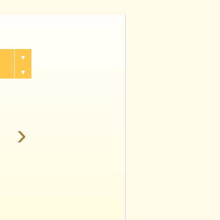
▼
▼
›